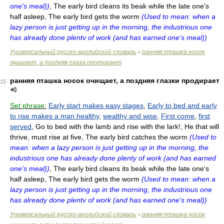
one's meal))
, The early bird cleans its beak while the late one's
half asleep, The early bird gets the worm
(Used to mean: when a
lazy person is just getting up in the morning, the industrious one
has already done plentv of work (and has earned one's meal))
Универсальный русско-английский словарь
ранняя пташка носок
>
очищает, а поздняя глаза протирает
ранняя пташка носок очищает, а поздняя глазки продирает
15
Set phrase:
Early start makes easy stages
,
Early to bed and early
to rise makes a man healthy
,
wealthy and wise
,
First come
,
first
served
, Go to bed with the lamb and rise with the lark!, He that will
thrive, must rise at five, The early bird catches the worm
(Used to
mean: when a lazy person is just getting up in the morning, the
industrious one has already done plenty of work (and has earned
one's meal))
, The early bird cleans its beak while the late one's
half asleep, The early bird gets the worm
(Used to mean: when a
lazy person is just getting up in the morning, the industrious one
has already done plentv of work (and has earned one's meal))
Универсальный русско-английский словарь
ранняя пташка носок
>