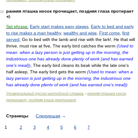
прочищает, поздняя глаза продирает
ранняя пташка носок прочищает, поздняя глаза протирает
20
Set phrase:
Early start makes easy stages
,
Early to bed and early
to rise makes a man healthy
,
wealthy and wise
,
First come
,
first
served
, Go to bed with the lamb and rise with the lark!, He that will
thrive, must rise at five, The early bird catches the worm
(Used to
mean: when a lazy person is just getting up in the morning, the
industrious one has already done plenty of work (and has earned
one's meal))
, The early bird cleans its beak while the late one's
half asleep, The early bird gets the worm
(Used to mean: when a
lazy person is just getting up in the morning, the industrious one
has already done plentv of work (and has earned one's meal))
Универсальный русско-английский словарь
ранняя пташка носок
>
прочищает, поздняя глаза протирает
Страницы
Следующая
→
1
2
3
4
5
6
7