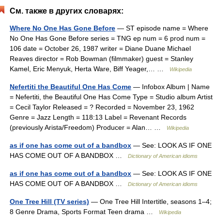
См. также в других словарях:
Where No One Has Gone Before
— ST episode name = Where
No One Has Gone Before series = TNG ep num = 6 prod num =
106 date = October 26, 1987 writer = Diane Duane Michael
Reaves director = Rob Bowman (filmmaker) guest = Stanley
Kamel, Eric Menyuk, Herta Ware, Biff Yeager,… …
Wikipedia
Nefertiti the Beautiful One Has Come
— Infobox Album | Name
= Nefertiti, the Beautiful One Has Come Type = Studio album Artist
= Cecil Taylor Released = ? Recorded = November 23, 1962
Genre = Jazz Length = 118:13 Label = Revenant Records
(previously Arista/Freedom) Producer = Alan… …
Wikipedia
as if one has come out of a bandbox
— See: LOOK AS IF ONE
HAS COME OUT OF A BANDBOX …
Dictionary of American idioms
as if one has come out of a bandbox
— See: LOOK AS IF ONE
HAS COME OUT OF A BANDBOX …
Dictionary of American idioms
One Tree Hill (TV series)
— One Tree Hill Intertitle, seasons 1–4;
8 Genre Drama, Sports Format Teen drama …
Wikipedia