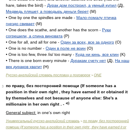
hare, takes the bird) -
Дурак дом построил, а умный купил
(Д),
Медведь пляшет, а поводырь деньги берет
(M)
• One by one the spindles are made -
Мало-помалу птичка
гнездо свивает
(M)
• One does the scathe, and another has the scorn -
Руки
согрешили, а спина виновата
(P)
• One for all, and all for one -
Один за всех, все за одного
(O)
• One is no number -
Один в поле не воин
(O)
• One is too few, three /is/ too many -
Куда ни кинь, все клин
(K)
• There is one born every minute -
Дуракам счету нет
(Д),
На наш
век дураков хватит
(H)
Русско-английский словарь пословиц и поговорок
ONE
>
по праву, без посторонней помощи (If someone has a
3
position in their own right , they have earned it or obtained it
by themselves and not because of anyone else: She's a
millionaire in her own right . -
General subject:
in one's own right
Универсальный русско-английский словарь
по праву, без посторонней
>
помощи (If someone has a position in their own right , they have earned it or