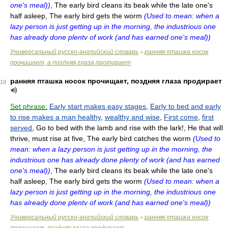
one's meal))
, The early bird cleans its beak while the late one's
half asleep, The early bird gets the worm
(Used to mean: when a
lazy person is just getting up in the morning, the industrious one
has already done plentv of work (and has earned one's meal))
Универсальный русско-английский словарь
ранняя пташка носок
>
прочищает, а поздняя глаза протирает
ранняя пташка носок прочищает, поздняя глаза продирает
19
Set phrase:
Early start makes easy stages
,
Early to bed and early
to rise makes a man healthy
,
wealthy and wise
,
First come
,
first
served
, Go to bed with the lamb and rise with the lark!, He that will
thrive, must rise at five, The early bird catches the worm
(Used to
mean: when a lazy person is just getting up in the morning, the
industrious one has already done plenty of work (and has earned
one's meal))
, The early bird cleans its beak while the late one's
half asleep, The early bird gets the worm
(Used to mean: when a
lazy person is just getting up in the morning, the industrious one
has already done plentv of work (and has earned one's meal))
Универсальный русско-английский словарь
ранняя пташка носок
>