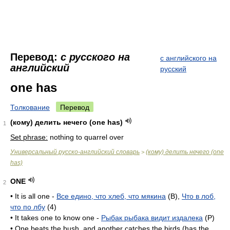
Перевод:
с русского на
с английского на
английский
русский
one has
Толкование
Перевод
(кому) делить нечего (one has)
1
Set phrase:
nothing to quarrel over
Универсальный русско-английский словарь
(кому) делить нечего (one
>
has)
ONE
2
• It is all one -
Все едино, что хлеб, что мякина
(B),
Что в лоб,
что по лбу
(4)
• It takes one to know one -
Рыбак рыбака видит издалека
(P)
• One beats the bush, and another catches the birds (has the