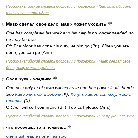
Русско-английский словарь пословиц и поговорок
Кто кого обидит,
>
тот того и ненавидит
Мавр сделал свое дело, мавр может уходить
6
One has completed his work and his help is no longer needed, so
he may be free
Cf:
The Moor has done his duty, let him go (
Br.
). When you are
done, you can go (
Am.
)
Русско-английский словарь пословиц и поговорок
Мавр сделал свое
>
дело, мавр может уходить
Своя рука - владыка
7
One acts only at his own will because one has power in his hands.
See
Как хочу, так и ворочу
(K),
Хочу, с кашей ем, хочу, масло
пахтаю
(X)
Cf:
As I will so I command (
Br.
). I do as I please (
Am.
)
Русско-английский словарь пословиц и поговорок
Своя рука - владыка
>
что посеешь, то и пожнешь
8
one must reap as one has sown