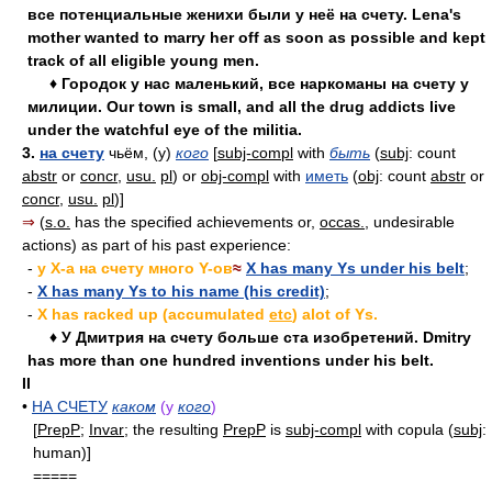
все потенциальные женихи были у неё на счету. Lena's
mother wanted to marry her off as soon as possible and kept
track of all eligible young men.
♦ Городок у нас маленький, все наркоманы на счету у
милиции. Our town is small, and all the drug addicts live
under the watchful eye of the militia.
3.
на счету
чьём, (у)
кого
[
subj-compl
with
быть
(
subj
: count
abstr
or
concr
,
usu.
pl
) or
obj-compl
with
иметь
(
obj
: count
abstr
or
concr
,
usu.
pl
)]
⇒
(
s.o.
has the specified achievements or,
occas.
, undesirable
actions) as part of his past experience:
-
у X-a на счету много Y-ов
≈
X has many Ys under his belt
;
-
X has many Ys to his name (his credit)
;
-
X has racked up (accumulated
etc
) alot of Ys.
♦ У Дмитрия на счету больше ста изобретений. Dmitry
has more than one hundred inventions under his belt.
II
•
НА СЧЕТУ
каком
(у
кого
)
[
PrepP
;
Invar
; the resulting
PrepP
is
subj-compl
with copula (
subj
:
human)]
=====