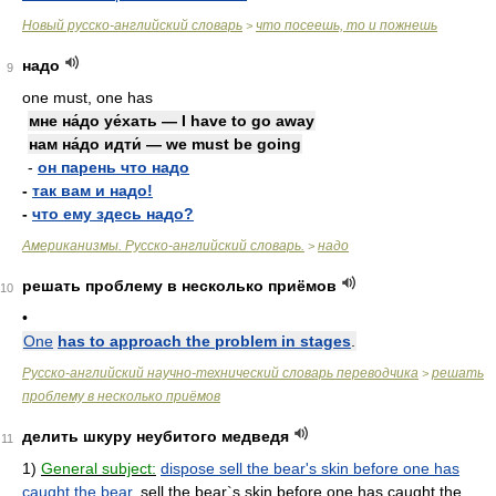
Новый русско-английский словарь
что посеешь, то и пожнешь
>
надо
9
one must, one has
мне на́до уе́хать — I have to go away
нам на́до идти́ — we must be going
-
он парень что надо
-
так вам и надо!
-
что ему здесь надо?
Американизмы. Русско-английский словарь.
надо
>
решать проблему в несколько приёмов
10
•
One
has to approach the problem in stages
.
Русско-английский научно-технический словарь переводчика
решать
>
проблему в несколько приёмов
делить шкуру неубитого медведя
11
1)
General subject:
dispose sell the bear's skin before one has
caught the bear
, sell the bear`s skin before one has caught the