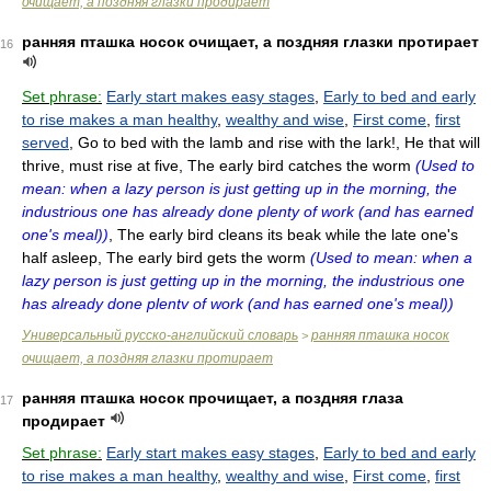
очищает, а поздняя глазки продирает
ранняя пташка носок очищает, а поздняя глазки протирает
16
Set phrase:
Early start makes easy stages
,
Early to bed and early
to rise makes a man healthy
,
wealthy and wise
,
First come
,
first
served
, Go to bed with the lamb and rise with the lark!, He that will
thrive, must rise at five, The early bird catches the worm
(Used to
mean: when a lazy person is just getting up in the morning, the
industrious one has already done plenty of work (and has earned
one's meal))
, The early bird cleans its beak while the late one's
half asleep, The early bird gets the worm
(Used to mean: when a
lazy person is just getting up in the morning, the industrious one
has already done plentv of work (and has earned one's meal))
Универсальный русско-английский словарь
ранняя пташка носок
>
очищает, а поздняя глазки протирает
ранняя пташка носок прочищает, а поздняя глаза
17
продирает
Set phrase:
Early start makes easy stages
,
Early to bed and early
to rise makes a man healthy
,
wealthy and wise
,
First come
,
first