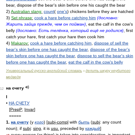
bear, dispose of the bear's skin before one his caught the bear
2)
Australian slang:
count
(
one's
) chickens before they are hatched
3)
Set phrase:
cook a hare before catching him
(дословно:
Жарить зайца прежде, чем он пойман)
, eat the calf in the cow's
belly
(дословно: Есть телёнка, который ещё не родился)
, first
catch your hare, first catch your hare then cook him
4)
Makarov:
cook a hare before catching him
,
dispose of sell the
bear's skin before one has caught the bear
,
dispose of the bear's
skin before one has caught the bear
,
dispose to sell the bear's skin
before one has caught the bear
,
eat the calf in the cow's belly
Универсальный русско-английский словарь
делить шкуру неубитого
>
медведя
на счету
12
I
•
НА СЧЕТУ
[
PrepP
;
Invar
]
=====
1.
на счету
(у
кого
) [
subj-compl
with
быть
(
subj
: any count
noun); if
subj
:
sing
, it is
usu.
preceded by
каждый
]
⇒
every person (or thing) is taken into consideration, is important,