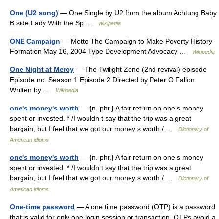
One (U2 song)
— One Single by U2 from the album Achtung Baby
B side Lady With the Sp …
Wikipedia
ONE Campaign
— Motto The Campaign to Make Poverty History
Formation May 16, 2004 Type Development Advocacy …
Wikipedia
One Night at Mercy
— The Twilight Zone (2nd revival) episode
Episode no. Season 1 Episode 2 Directed by Peter O Fallon
Written by …
Wikipedia
one's money's worth
— {n. phr.} A fair return on one s money
spent or invested. * /I wouldn t say that the trip was a great
bargain, but I feel that we got our money s worth./ …
Dictionary of
American idioms
one's money's worth
— {n. phr.} A fair return on one s money
spent or invested. * /I wouldn t say that the trip was a great
bargain, but I feel that we got our money s worth./ …
Dictionary of
American idioms
One-time password
— A one time password (OTP) is a password
that is valid for only one login session or transaction. OTPs avoid a