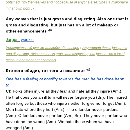
obtained it by themselves and not because of anyone else: She's a millionaire
in her own right . -
Any woman that is just gross and disgusting. Also one that is
4
gross and disgusting, but just has on a lot of makeup or
other enhancements
Jargon:
wookie
Универсальный русско-английский словарь
Any woman that is just gross
>
and disgusting. Also one that is gross and disgusting, but just has on a lot of
makeup or other enhancements
Кто кого обидит, тот того и ненавидит
5
One has a feeling of hostility towards the man he has done harm
to
Cf:
Folks often injure all they fear and hate all they injure (
Am.
).
Не that does you an ill turn will never forgive you (
Br.
). The injured
often forgive but those who injure neither forgive nor forget (
Am.
).
Men hate where they hurt (
Am.
). The offender never pardons
(
Am.
). Offenders never pardon (
Am.
,
Br.
). They never pardon who
have done the wrong (
Am.
). We hate those whom we have
wronged (
Am.
)