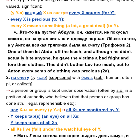
valued, significant:
-
(y Y-a)
каждый
X на счету
≈
every X counts (for Y)
;
-
every X is precious (to Y)
;
-
every X means something (a lot, a great deal) (to Y).
♦...Кто-то выпустил Абдула, он, кажется, не покусал
никого, но напугал сильно и одежду порвал. Лёвке-то что,
а у Антона всякая тряпочка была на счету (Трифонов 2).
One of them let Abdul off the leash, and although he didn't
actually bite anyone, he gave the victims a bad fright and
tore their clothes. This didn't bother Lev too much, but to
Anton every scrap of clothing was precious (2a).
2.
на счету
(,у
кого
) [
subj-compl
with
быть
(
subj
: human, often
pi, or
collect
)]
⇒
a person or group is kept under observation (often by
s.o.
in a
position of authority who believes that that person or group has
done
sth.
illegal, reprehensible
etc
):
-
все
Х-ы на счету (у Y-a)
≈
all Xs are monitored by Y
;
-
Y keeps tab(s) (an eye) on all Xs
;
-
Y keeps track of all Xs
;
-
all Xs live (fall) under the watchful eye of Y.
♦ Мать Лены хотела поскорее выдать дочь замуж, и