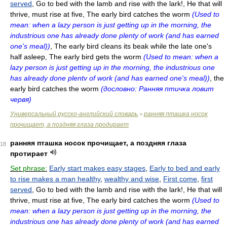
served
, Go to bed with the lamb and rise with the lark!, He that will
thrive, must rise at five, The early bird catches the worm
(Used to
mean: when a lazy person is just getting up in the morning, the
industrious one has already done plenty of work (and has earned
one's meal))
, The early bird cleans its beak while the late one's
half asleep, The early bird gets the worm
(Used to mean: when a
lazy person is just getting up in the morning, the industrious one
has already done plentv of work (and has earned one's meal))
, the
early bird catches the worm
(дословно: Ранняя птичка ловит
червя)
Универсальный русско-английский словарь
ранняя пташка носок
>
прочищает, а поздняя глаза продирает
ранняя пташка носок прочищает, а поздняя глаза
18
протирает
Set phrase:
Early start makes easy stages
,
Early to bed and early
to rise makes a man healthy
,
wealthy and wise
,
First come
,
first
served
, Go to bed with the lamb and rise with the lark!, He that will
thrive, must rise at five, The early bird catches the worm
(Used to
mean: when a lazy person is just getting up in the morning, the
industrious one has already done plenty of work (and has earned