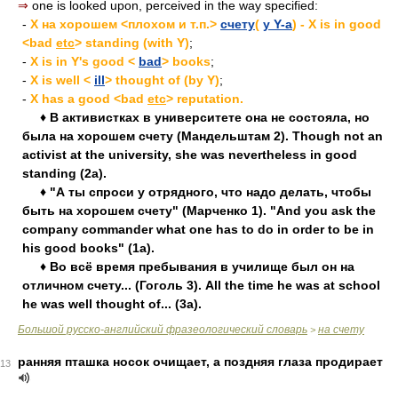
⇒
one is looked upon, perceived in the way specified:
-
X на хорошем <плохом и т.п.>
счету
(
у Y-a
) - X is in good
<bad
etc
> standing (with Y)
;
-
X is in Y's good <
bad
> books
;
-
X is well <
ill
> thought of (by Y)
;
-
X has a good <bad
etc
> reputation.
♦ В активистках в университете она не состояла, но
была на хорошем счету (Мандельштам 2). Though not an
activist at the university, she was nevertheless in good
standing (2a).
♦ "А ты спроси у отрядного, что надо делать, чтобы
быть на хорошем счету" (Марченко 1). "And you ask the
company commander what one has to do in order to be in
his good books" (1a).
♦ Во всё время пребывания в училище был он на
отличном счету... (Гоголь 3). All the time he was at school
he was well thought of... (3a).
Большой русско-английский фразеологический словарь
на счету
>
ранняя пташка носок очищает, а поздняя глаза продирает
13