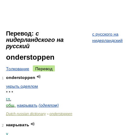
Перевод:
с
с русского на
нидерландского на
нидерландский
русский
onderstoppen
Толкование
Перевод
onderstoppen
1
укрыть одеялом
* * *
гл.
общ.
накрывать
(одеялом)
Dutch-russian dictionary
onderstoppen
>
накрывать
2
v