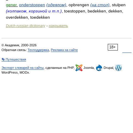
gener.
onderstoppen
(одеялом)
, opbrengen
(на стол)
, stulpen
(колпаком, корзиной и т.п.)
, toestoppen, bedekken, dekken,
overdekken, toedekken
Dutch-russian dictionary
накрывать
>
© Академик, 2000-2026
18+
Обратная связь:
Техподдержка
,
Реклама на сайте
👣 Путешествия
Экспорт словарей на сайты
, сделанные на PHP,
Joomla,
Drupal,
WordPress, MODx.