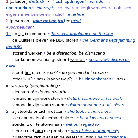
1
[afleiden]
disturb
⇒
〈
zich opdringen
〉
intrude
,
〈
onderbreken
〉
interrupt
,
〈onovergankelijk werkwoord ook; zich
ergens mee bemoeien; radio〉
interfere
2
[geven om]
take notice (of)
⇒
mind
♦
voorbeelden:
1
de
lijn
is gestoord
•
there is a breakdown on the line
de Duitsers
bleven
de BBC storen
•
the Germans kept jamming
the BBC
storend
werken
•
be a distraction, be distracting
hier kunnen we niet gestoord
worden
•
no one will disturb us
here
stoort
het
u als ik rook?
•
do you mind if I smoke?
stoor ik
u?
•
am I in your way?
;
〈
bij binnenkomen
〉
am I
interrupting (you)/intruding?
niet
storen!
•
do not disturb!
iemand
in
zijn werk storen
•
disturb someone at his work
iemand
in
zijn slaap storen
•
disturb someone in his sleep
2
zij stoorde
er
zich niet
aan
•
she took no notice of it
zich
aan
niets of niemand storen
•
be a law unto oneself
zonder zich te storen
aan
•
without regard for
stoor u niet
aan
die praatjes
•
don't listen to that gossip
hij stoorde zich niet
aan
de waarschuwing
•
he ignored the