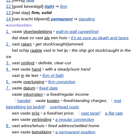
11
[stevig]
firm
12
[goed bevestigd]
tight
⇒
firm
13
[niet slap]
firm, solid
14
[van kracht blijvend]
permanent
⇒
standing
♦
voorbeelden:
1
vaste
vloerbedekking
•
wall-to-wall carpet(ing)
dat staat zo vast
als
een huis
•
it's as sure as death and taxes
2
vast
raken
•
get stuck/caught/jammed
het schip
raakte
vast in het ijs
•
the ship got stuck/caught in the
ice
3
vast
omlijnd
•
definite, clear-cut
4
met vaste
hand
•
with a steady/sure hand
vast
in
de leer
•
firm of faith
5
vaste
overtuiging
•
firm conviction
7
vaste
datum
•
fixed date
vaste
inkomsten
•
a fixed/regular income
〈
handel
〉
vaste
kosten
•
fixed/standing charges
;
〈
met
betrekking tot bedrijf
〉
overhead costs
een vaste
prijs
•
a fixed/set price
;
〈
vast tarief
〉
a flat rate
een vaste
verbinding
•
a regular connection
8
vast adres/tehuis
•
fixed address/settled home
een vaste
betrekking
•
a permanent position