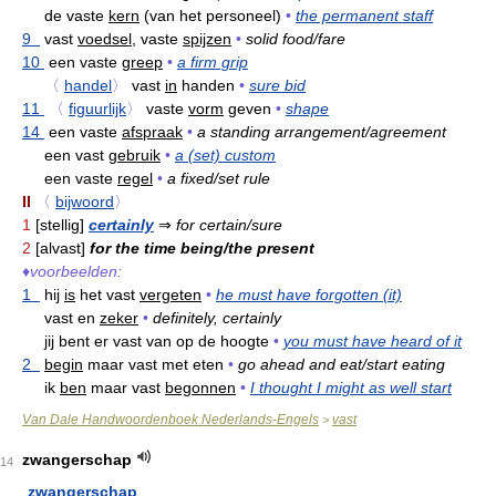
de vaste
kern
(van het personeel)
•
the permanent staff
9
vast
voedsel,
vaste
spijzen
•
solid food/fare
10
een vaste
greep
•
a firm grip
〈
handel
〉
vast
in
handen
•
sure bid
11
〈
figuurlijk
〉
vaste
vorm
geven
•
shape
14
een vaste
afspraak
•
a standing arrangement/agreement
een vast
gebruik
•
a (set) custom
een vaste
regel
•
a fixed/set rule
II
〈
bijwoord
〉
1
[stellig]
certainly
⇒
for certain/sure
2
[alvast]
for the time being/the present
♦
voorbeelden:
1
hij
is
het vast
vergeten
•
he must have forgotten (it)
vast en
zeker
•
definitely, certainly
jij bent er vast van op de hoogte
•
you must have heard of it
2
begin
maar vast met eten
•
go ahead and eat/start eating
ik
ben
maar vast
begonnen
•
I thought I might as well start
Van Dale Handwoordenboek Nederlands-Engels
vast
>
zwangerschap
14
zwangerschap