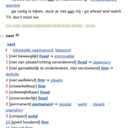
warning
ga rustig tv kijken, stoor je niet
aan
mij
•
go ahead and watch
TV, don't mind me
Van Dale Handwoordenboek Nederlands-Engels
storen
>
vast
13
vast
I
〈
bijvoeglijk naamwoord
,
bijwoord
〉
1
[niet beweeglijk]
fixed
⇒
immovable
2
[niet van plaats/richting veranderend]
fixed
⇒
stationary
3
[niet gemakkelijk te onderbreken, niet vervloeiend]
firm
⇒
definite
4
[niet weifelend]
firm
⇒
steady
5
[onwankelbaar]
firm
6
[onbetwijfelbaar]
fixed
7
[onveranderlijk]
fixed
8
[permanent]
permanent
⇒
regular
〈
werk
〉
,
steady
〈
vriend(in)
〉
9
[compact]
solid
10
[goed houdend]
firm