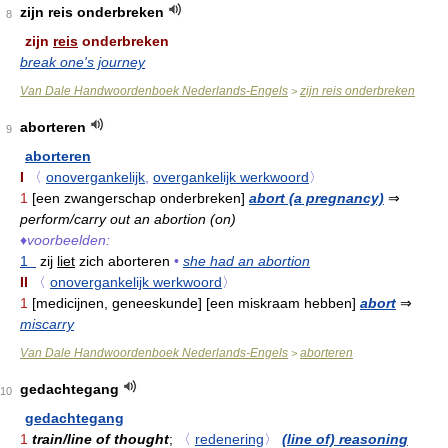
zijn reis onderbreken
8
zijn
reis
onderbreken
break one's journey
Van Dale Handwoordenboek Nederlands-Engels
zijn reis onderbreken
>
aborteren
9
aborteren
I
〈
onovergankelijk
,
overgankelijk werkwoord
〉
1
[een zwangerschap onderbreken]
abort (a pregnancy)
⇒
perform/carry out an abortion (on)
♦
voorbeelden:
1
zij
liet
zich aborteren
•
she had an abortion
II
〈
onovergankelijk werkwoord
〉
1
[medicijnen, geneeskunde] [een miskraam hebben]
abort
⇒
miscarry
Van Dale Handwoordenboek Nederlands-Engels
aborteren
>
gedachtegang
10
gedachtegang
1
train/line of thought
;
〈
redenering
〉
(line of) reasoning