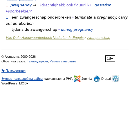
1
pregnancy
⇒
〈drachtigheid; ook figuurlijk〉
gestation
♦
voorbeelden:
1
een zwangerschap
onderbreken
•
terminate a pregnancy, carry
out an abortion
tijdens
de zwangerschap
•
during pregnancy
Van Dale Handwoordenboek Nederlands-Engels
zwangerschap
>
© Академик, 2000-2026
18+
Обратная связь:
Техподдержка
,
Реклама на сайте
👣 Путешествия
Экспорт словарей на сайты
, сделанные на PHP,
Joomla,
Drupal,
WordPress, MODx.