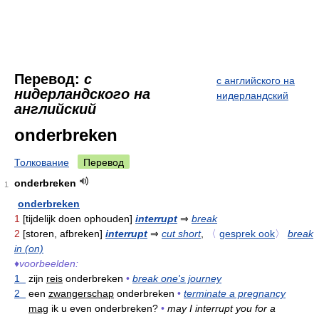
Перевод:
с
с английского на
нидерландского на
нидерландский
английский
onderbreken
Толкование
Перевод
onderbreken
1
onderbreken
1
[tijdelijk doen ophouden]
interrupt
⇒
break
2
[storen, afbreken]
interrupt
⇒
cut short
,
〈
gesprek ook
〉
break
in (on)
♦
voorbeelden:
1
zijn
reis
onderbreken
•
break one's journey
2
een
zwangerschap
onderbreken
•
terminate a pregnancy
mag
ik u even onderbreken?
•
may I interrupt you for a