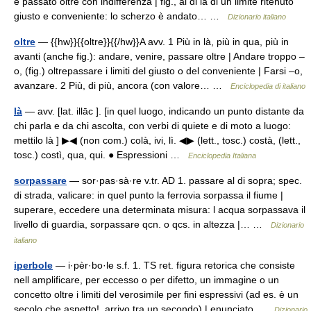
è passato oltre con indifferenza | fig., al di là di un limite ritenuto
giusto e conveniente: lo scherzo è andato… …
Dizionario italiano
oltre
— {{hw}}{{oltre}}{{/hw}}A avv. 1 Più in là, più in qua, più in
avanti (anche fig.): andare, venire, passare oltre | Andare troppo –
o, (fig.) oltrepassare i limiti del giusto o del conveniente | Farsi –o,
avanzare. 2 Più, di più, ancora (con valore… …
Enciclopedia di italiano
là
— avv. [lat. illāc ]. [in quel luogo, indicando un punto distante da
chi parla e da chi ascolta, con verbi di quiete e di moto a luogo:
mettilo là ] ▶◀ (non com.) colà, ivi, lì. ◀▶ (lett., tosc.) costà, (lett.,
tosc.) costì, qua, qui. ● Espressioni …
Enciclopedia Italiana
sorpassare
— sor·pas·sà·re v.tr. AD 1. passare al di sopra; spec.
di strada, valicare: in quel punto la ferrovia sorpassa il fiume |
superare, eccedere una determinata misura: l acqua sorpassava il
livello di guardia, sorpassare qcn. o qcs. in altezza |… …
Dizionario
italiano
iperbole
— i·pèr·bo·le s.f. 1. TS ret. figura retorica che consiste
nell amplificare, per eccesso o per difetto, un immagine o un
concetto oltre i limiti del verosimile per fini espressivi (ad es. è un
secolo che aspetto!, arrivo tra un secondo) | enunciato …
Dizionario