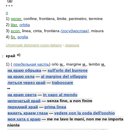
(
a
)
* * *
n
1)
gener.
confine, frontiera, limite, perimetro, termine
2)
liter.
orbita
3)
econ.
linea, cinta, frontiera
(государства)
, misura
4)
fin.
soglia
Universale dizionario russo-italiano
граница
>
край
2
1)
(
предельная часть
)
orlo
м.
, margine
м.
, lembo
м.
на краю обрыва
—
sull'orlo del burrone
на краю села
—
al margine del villaggio
литься через край
—
traboccare
••
на краю света
—
in capo al mondo
непочатый край
— senza fine, a non finire
передний край
—
prima linea
видеть краем глаза
—
vedere con la coda dell'occhio
моя хата с краю
— me ne lavo le mani, non me ne importa
niente