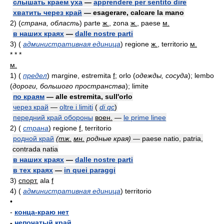
слышать краем уха
—
apprendere per sentito dire
хватить через край
— esagerare, calcare la mano
2)
(
страна, область
)
parte
ж.
, zona
ж.
, paese
м.
в наших краях
—
dalle nostre parti
3)
(
административная единица
)
regione
ж.
, territorio
м.
* * *
м.
1)
(
предел
)
margine, estremita
f
; orlo
(
одежды, сосуда
)
; lembo
(
дороги, большого пространства
)
; limite
по краям
— alle estremita, sull'orlo
через край
—
oltre i limiti
(
di qc
)
передний край обороны
воен.
—
le prime linee
2)
(
страна
)
regione
f
, territorio
родной край
(
тж.
мн.
родные края)
— paese natio, patria,
contrada natia
в наших краях
—
dalle nostre parti
в тех краях
—
in quei paraggi
3)
спорт.
ala
f
4)
(
административная единица
)
territorio
•
-
конца-краю нет
-
непочатый край