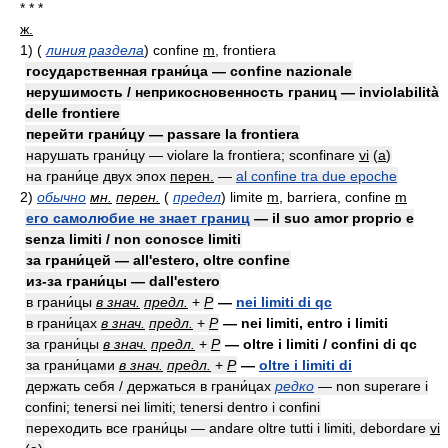
* * *
ж.
1)
(
линия раздела
)
confine
m
, frontiera
государственная грани́ца — confine nazionale
нерушимость / неприкосновенность границ — inviolabilità
delle frontiere
перейти грани́цу — passare la frontiera
нарушать грани́цу — violare la frontiera; sconfinare
vi
(
a
)
на грани́це двух эпох
перен.
—
al confine tra due epoche
2)
обычно
мн.
перен.
(
предел
)
limite
m
, barriera, confine
m
его самолюбие не знает границ
— il suo amor proprio e
senza limiti / non conosce limiti
за грани́цей — all'estero, oltre confine
из-за грани́цы — dall'estero
в грани́цы
в знач.
предл.
+
Р
—
nei limiti di qc
в грани́цах
в знач.
предл.
+
Р
— nei limiti, entro i limiti
за грани́цы
в знач.
предл.
+
Р
— oltre i limiti / confini di qc
за грани́цами
в знач.
предл.
+
Р
—
oltre i limiti di
держать себя / держаться в грани́цах
редко
— non superare i
confini; tenersi nei limiti; tenersi dentro i confini
переходить все грани́цы — andare oltre tutti i limiti, debordare
vi