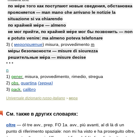
по ме́ре того как поступают новые сведения, обстановка
проясняется — man mano che arrivano le notizie la
situazione si va chiarendo
по крайней ме́ре — almeno
не мог прийти, по крайней ме́ре мог бы позвонить — non
e potuto venire: ma almeno poteva telefonare
3)
(
мероприятие
)
misura, provvedimento
m
ме́ры безопасности — misure di sicurezza
решительные ме́ра — misure decise
* * *
n
1)
gener.
misura, provvedimento, rimedio, stregua
2)
obs.
quartina
(зерна)
3)
pack.
calibro
Universale dizionario russo-italiano
мера
>
См. также в других словарях:
oltre
— ól·tre avv., prep. FO 1a. avv., più avanti, al di là di un
punto di riferimento spaziale: non mi ha visto e ha proseguito oltre,