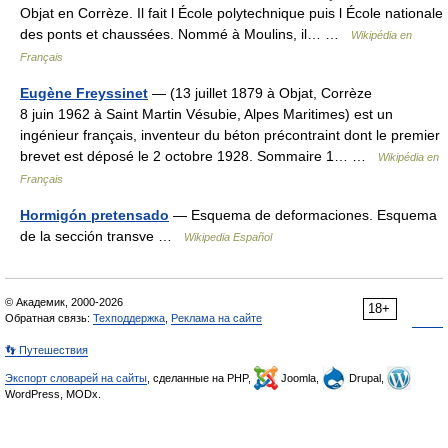
Objat en Corrèze. Il fait l École polytechnique puis l École nationale
des ponts et chaussées. Nommé à Moulins, il… …
Wikipédia en
Français
Eugène Freyssinet
— (13 juillet 1879 à Objat, Corrèze
8 juin 1962 à Saint Martin Vésubie, Alpes Maritimes) est un
ingénieur français, inventeur du béton précontraint dont le premier
brevet est déposé le 2 octobre 1928. Sommaire 1… …
Wikipédia en
Français
Hormigón pretensado
— Esquema de deformaciones. Esquema
de la sección transve …
Wikipedia Español
© Академик, 2000-2026
18+
Обратная связь:
Техподдержка
,
Реклама на сайте
👣 Путешествия
Экспорт словарей на сайты
, сделанные на PHP,
Joomla,
Drupal,
WordPress, MODx.