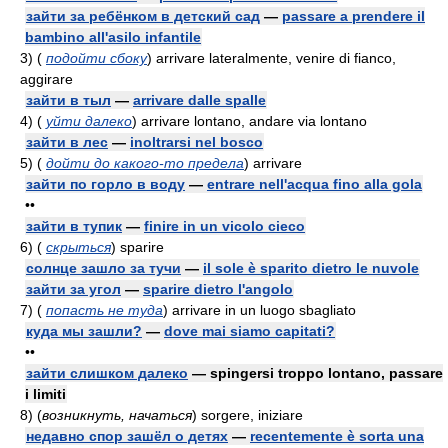
зайти за ребёнком в детский сад
—
passare a prendere il
bambino all'asilo infantile
3)
(
подойти сбоку
)
arrivare lateralmente, venire di fianco,
aggirare
зайти в тыл
—
arrivare dalle spalle
4)
(
уйти далеко
)
arrivare lontano, andare via lontano
зайти в лес
—
inoltrarsi nel bosco
5)
(
дойти до какого-то предела
)
arrivare
зайти по горло в воду
—
entrare nell'acqua fino alla gola
••
зайти в тупик
—
finire in un vicolo cieco
6)
(
скрыться
)
sparire
солнце зашло за тучи
—
il sole è sparito dietro le nuvole
зайти за угол
—
sparire dietro l'angolo
7)
(
попасть не туда
)
arrivare in un luogo sbagliato
куда мы зашли?
—
dove mai siamo capitati?
••
зайти слишком далеко
— spingersi troppo lontano, passare
i limiti
8)
(
возникнуть, начаться
)
sorgere, iniziare
недавно спор зашёл о детях
—
recentemente è sorta una