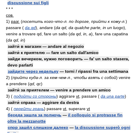
discussione sui figli
* * *
сов.
1)
разг.
(
посетить кого-что-л. по дороге, прийти к кому-л.
)
passare
(
da qd
)
, andare
(
da qd, da qualche parte, in un luogo
)
,
venire a trovare qd, fare un salto
(
da qd, in, a
)
, fare una capatina
(
da qd, in
)
зайти́ в магазин — andare al negozio
зайти́ к приятелю — fare un salto dall'amico
зайди вечерком, нужно поговорить — fa' un salto stasera,
devo parlarti
зайдите через недельку
— torni / ripassi fra una settimana
2)
(
прийти куда-л. за кем-чем-л., чтобы взять с собой
)
venire
a prendere
(
qd, qc
)
зайти́ за приятелем — venire a prendere un amico
3)
(
подойти со стороны
)
aggirare
vt
, passare
(
da una parte
)
зайти́ справа — aggirare da destra
4)
(
перейти грань
)
passare
vt
, superare
vt
беседа зашла за полночь
—
il colloquio si protrasse fin
oltre la mezzanotte
спор зашёл слишком далеко
—
la discussione superò ogni