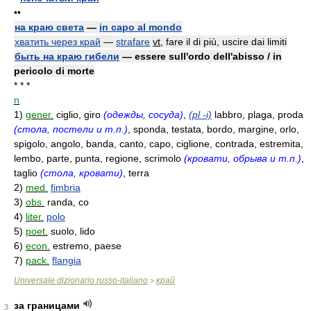
••
на краю света
—
in capo al mondo
хватить через край
—
strafare
vt
, fare il di più, uscire dai limiti
быть на краю гибели
— essere sull'ordo dell'abisso / in
pericolo di morte
* * *
n
1)
gener.
ciglio, giro
(одежды, сосуда)
,
(pl -i)
labbro, plaga, proda
(стола, постели и т.п.)
, sponda, testata, bordo, margine, orlo,
spigolo, angolo, banda, canto, capo, ciglione, contrada, estremita,
lembo, parte, punta, regione, scrimolo
(кровати, обрыва и т.п.)
,
taglio
(стола, кровати)
, terra
2)
med.
fimbria
3)
obs.
randa, co
4)
liter.
polo
5)
poet.
suolo, lido
6)
econ.
estremo, paese
7)
pack.
flangia
Universale dizionario russo-italiano
край
>
за границами
3