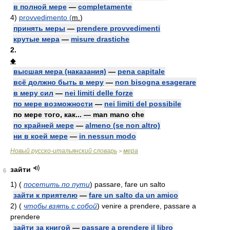
в полной мере
—
completamente
4)
provvedimento (
m.
)
принять меры
—
prendere provvedimenti
крутые мера
—
misure drastiche
2.
◆
высшая мера (наказания)
—
pena capitale
всё должно быть в меру
—
non bisogna esagerare
в меру сил
—
nei limiti delle forze
по мере возможности
—
nei limiti del possibile
по мере того, как... — man mano che
по крайней мере
—
almeno (se non altro)
ни в коей мере
—
in nessun modo
Новый русско-итальянский словарь
мера
>
зайти
6
1)
(
посетить по пути
)
passare, fare un salto
зайти к приятелю
—
fare un salto da un amico
2)
(
чтобы взять с собой
)
venire a prendere, passare a
prendere
зайти за книгой
—
passare a prendere il libro