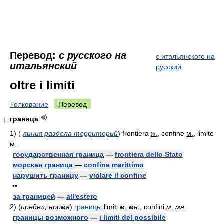
Перевод:
с русского на
с итальянского на
итальянский
русский
oltre i limiti
Толкование
Перевод
граница
1
1)
(
линия раздела территорий
)
frontiera
ж.
, confine
м.
, limite
м.
государственная граница
—
frontiera dello Stato
морская граница
—
confine marittimo
нарушить границу
—
violare il confine
••
за границей
—
all'estero
2)
(
предел, норма
)
границы
limiti
м.
мн.
, confini
м.
мн.
границы возможного
—
i limiti del possibile