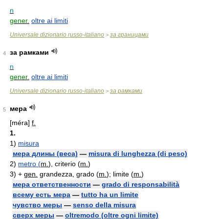
n
gener.
oltre ai limiti
Universale dizionario russo-italiano
за границами
>
за рамками
4
n
gener.
oltre ai limiti
Universale dizionario russo-italiano
за рамками
>
мера
5
[méra]
f.
1.
1)
misura
мера длины (веса)
—
misura di lunghezza (di peso)
2)
metro (
m.
), criterio (
m.
)
3)
+
gen.
grandezza, grado (
m.
); limite (
m.
)
мера ответственности
—
grado di responsabilità
всему есть мера
—
tutto ha un limite
чувство меры
—
senso della misura
сверх меры
—
oltremodo (oltre ogni limite)