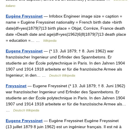
italiano
Eugène Freyssinet
— Infobox Engineer image size = caption =
name = Eugène Freyssinet nationality = French birth date =birth
date|df=yes|1879|7|13 birth place = Objat, Corrèze, France death
date =Death date and age|df=yes|1962|6|8|1879|7|13 death place
= education =… …
Wikipedia
Eugene Freyssinet
— (* 13. Juli 1879; † 8. Juni 1962) war
französischer Ingenieur und Erfinder des Spannbetons. Er
studierte an der École polytechnique in Paris. In den Jahren 1904
1907 und 1914 1918 arbeitete er für die französische Armee als
Ingenieur; in den… …
Deutsch Wikipedia
Freyssinet
— Eugene Freyssinet (* 13. Juli 1879; † 8. Juni 1962)
war französischer Ingenieur und Erfinder des Spannbetons. Er
studierte an der École polytechnique in Paris. In den Jahren 1904
1907 und 1914 1918 arbeitete er für die französische Armee als…
…
Deutsch Wikipedia
Eugene Freyssinet
— Eugène Freyssinet Eugène Freyssinet
(13 juillet 1879 8 juin 1962) est un ingénieur français. Il est né à