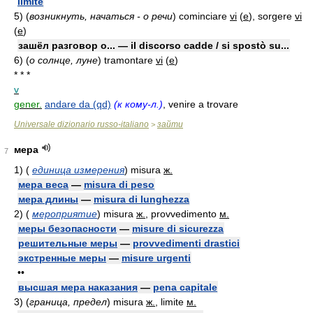
limite
5)
(
возникнуть, начаться - о речи
)
cominciare
vi
(
e
)
, sorgere
vi
(
e
)
зашёл разговор о... — il discorso cadde / si spostò su...
6)
(
о солнце, луне
)
tramontare
vi
(
e
)
* * *
v
gener.
andare da (qd)
(к кому-л.)
, venire a trovare
Universale dizionario russo-italiano
зайти
>
мера
7
1)
(
единица измерения
)
misura
ж.
мера веса
—
misura di peso
мера длины
—
misura di lunghezza
2)
(
мероприятие
)
misura
ж.
, provvedimento
м.
меры безопасности
—
misure di sicurezza
решительные меры
—
provvedimenti drastici
экстренные меры
—
misure urgenti
••
высшая мера наказания
—
pena capitale
3)
(
граница, предел
)
misura
ж.
, limite
м.