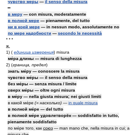
чувство меры
—
il senso della misura
••
в меру
— con misura, moderatamente
в полной мере
— pienamente, del tutto
ни в коей мере
— in nessun modo, assolutamente no
по мере надобности
—
secondo le necessità
* * *
ж.
1)
(
единица измерения
)
misura
ме́ра длины — misura di lunghezza
2)
(
граница, предел
)
знать ме́ру — conoscere la misura
чувство ме́ры — il senso della misura
без ме́ры — senza misura / limite
сверх ме́ры — oltre ogni misura
в ме́ру — nella giusta misura; nei giusti limiti
в какой ме́ре
(= насколько)
—
in quale misura
в полной ме́ре — del tutto
в полной ме́ре удовлетворён — soddisfatto in tutto,
pienamente soddisfatto
по ме́ре того, как
союз
— man mano che, nella misura in cui; a
misura che