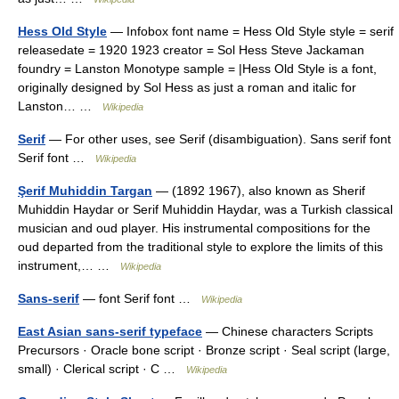
Hess Old Style
— Infobox font name = Hess Old Style style = serif
releasedate = 1920 1923 creator = Sol Hess Steve Jackaman
foundry = Lanston Monotype sample = |Hess Old Style is a font,
originally designed by Sol Hess as just a roman and italic for
Lanston… …
Wikipedia
Serif
— For other uses, see Serif (disambiguation). Sans serif font
Serif font …
Wikipedia
Şerif Muhiddin Targan
— (1892 1967), also known as Sherif
Muhiddin Haydar or Serif Muhiddin Haydar, was a Turkish classical
musician and oud player. His instrumental compositions for the
oud departed from the traditional style to explore the limits of this
instrument,… …
Wikipedia
Sans-serif
— font Serif font …
Wikipedia
East Asian sans-serif typeface
— Chinese characters Scripts
Precursors · Oracle bone script · Bronze script · Seal script (large,
small) · Clerical script · C …
Wikipedia