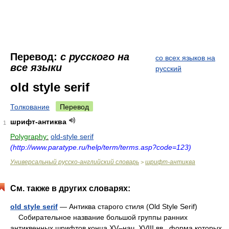
Перевод:
с русского на
со всех языков на
все языки
русский
old style serif
Толкование
Перевод
шрифт-антиква
1
Polygraphy:
old-style serif
(http://www.paratype.ru/help/term/terms.asp?code=123)
Универсальный русско-английский словарь
шрифт-антиква
>
См. также в других словарях:
old style serif
— Антиква старого стиля (Old Style Serif)
Собирательное название большой группы ранних
антиквенных шрифтов конца XV–нач. XVIII вв., форма которых