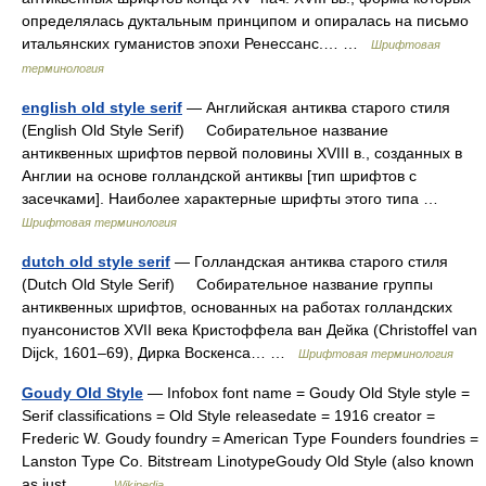
определялась дуктальным принципом и опиралась на письмо
итальянских гуманистов эпохи Ренессанс.… …
Шрифтовая
терминология
english old style serif
— Английская антиква старого стиля
(English Old Style Serif) Собирательное название
антиквенных шрифтов первой половины XVIII в., созданных в
Англии на основе голландской антиквы [тип шрифтов с
засечками]. Наиболее характерные шрифты этого типа …
Шрифтовая терминология
dutch old style serif
— Голландская антиква старого стиля
(Dutch Old Style Serif) Собирательное название группы
антиквенных шрифтов, основанных на работах голландских
пуансонистов XVII века Кристоффела ван Дейка (Christoffel van
Dijck, 1601–69), Дирка Воскенса… …
Шрифтовая терминология
Goudy Old Style
— Infobox font name = Goudy Old Style style =
Serif classifications = Old Style releasedate = 1916 creator =
Frederic W. Goudy foundry = American Type Founders foundries =
Lanston Type Co. Bitstream LinotypeGoudy Old Style (also known
as just… …
Wikipedia