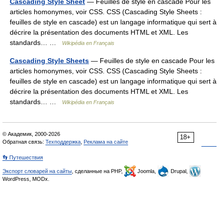
Cascading Style Sheet
— Feuilles de style en cascade Pour les
articles homonymes, voir CSS. CSS (Cascading Style Sheets :
feuilles de style en cascade) est un langage informatique qui sert à
décrire la présentation des documents HTML et XML. Les
standards… …
Wikipédia en Français
Cascading Style Sheets
— Feuilles de style en cascade Pour les
articles homonymes, voir CSS. CSS (Cascading Style Sheets :
feuilles de style en cascade) est un langage informatique qui sert à
décrire la présentation des documents HTML et XML. Les
standards… …
Wikipédia en Français
© Академик, 2000-2026
18+
Обратная связь:
Техподдержка
,
Реклама на сайте
👣 Путешествия
Экспорт словарей на сайты
, сделанные на PHP,
Joomla,
Drupal,
WordPress, MODx.