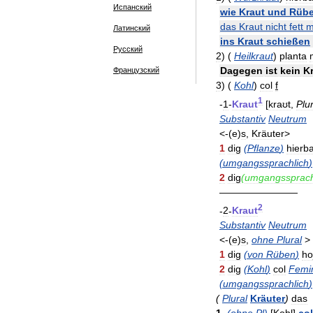
Испанский
wie
Kraut
und
Rüb
das
Kraut
nicht
fett
m
Латинский
ins
Kraut
schießen
Русский
2
)
(
Heilkraut
)
planta
Dagegen
ist
kein
K
Французский
3
)
(
Kohl
)
col
f
1
-
1
-
Kraut
[
kraʊt
,
Plur
Substantiv
Neutrum
<-(
e
)
s
,
Kräuter
>
1
dig
(
Pflanze
)
hierb
(
umgangssprachlich
)
2
dig
(
umgangssprach
————————
2
-
2
-
Kraut
Substantiv
Neutrum
<-(
e
)
s
,
ohne
Plural
>
1
dig
(
von
Rüben
)
ho
2
dig
(
Kohl
)
col
Femi
(
umgangssprachlich
)
(
Plural
Kräuter
)
das