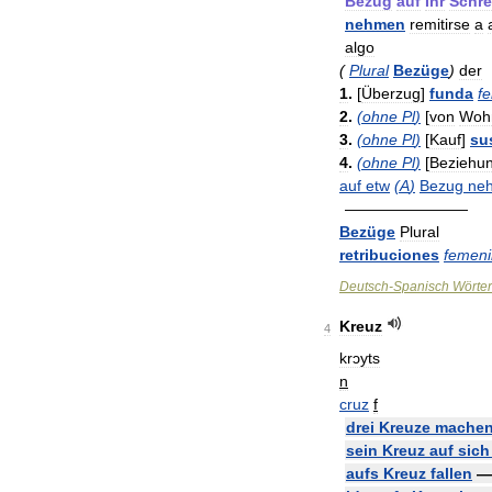
Bezug
auf
Ihr
Schre
nehmen
remitirse
a
algo
(
Plural
Bezüge
)
der
1
.
[
Überzug
]
funda
f
2
.
(
ohne
Pl
)
[
von
Woh
3
.
(
ohne
Pl
)
[
Kauf
]
su
4
.
(
ohne
Pl
)
[
Beziehu
auf
etw
(
A
)
Bezug
ne
————————
Bezüge
Plural
retribuciones
femen
Deutsch
-
Spanisch
Wörte
Kreuz
4
krɔyts
n
cruz
f
drei
Kreuze
mache
sein
Kreuz
auf
sich
aufs
Kreuz
fallen