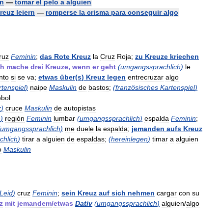
en
—
tomar
el
pelo
a
alguien
reuz
leiern
—
romperse
la
crisma
para
conseguir
algo
ruz
Feminin
;
das
Rote
Kreuz
la
Cruz
Roja
;
zu
Kreuze
kriechen
ch
mache
drei
Kreuze
,
wenn
er
geht
(
umgangssprachlich
)
le
nto
si
se
va
;
etwas
über
(
s
)
Kreuz
legen
entrecruzar
algo
rtenspiel
)
naipe
Maskulin
de
bastos
;
(
französisches
Kartenspiel
)
ébol
z
)
cruce
Maskulin
de
autopistas
h
)
región
Feminin
lumbar
(
umgangssprachlich
)
espalda
Feminin
;
umgangssprachlich
)
me
duele
la
espalda
;
jemanden
aufs
Kreuz
hlich
)
tirar
a
alguien
de
espaldas
;
(
hereinlegen
)
timar
a
alguien
o
Maskulin
Leid
)
cruz
Feminin
;
sein
Kreuz
auf
sich
nehmen
cargar
con
su
z
mit
jemandem
/
etwas
Dativ
(
umgangssprachlich
)
alguien
/
algo