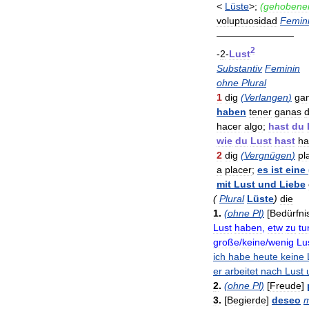
<
Lüste
>;
(
gehobene
voluptuosidad
Femin
————————
2
-
2
-
Lust
Substantiv
Feminin
ohne
Plural
1
dig
(
Verlangen
)
ga
haben
tener
ganas
hacer
algo
;
hast
du
wie
du
Lust
hast
ha
2
dig
(
Vergnügen
)
pl
a
placer
;
es
ist
eine
mit
Lust
und
Liebe
(
Plural
Lüste
)
die
1
.
(
ohne
Pl
)
[
Bedürfni
Lust
haben
,
etw
zu
tu
große
/
keine
/
wenig
Lu
ich
habe
heute
keine
er
arbeitet
nach
Lust
2
.
(
ohne
Pl
)
[
Freude
]
3
.
[
Begierde
]
deseo
m