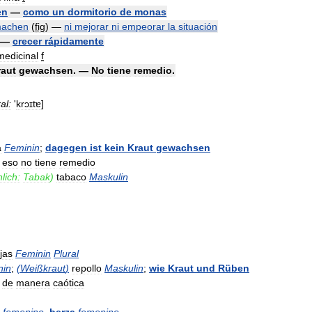
en
—
como
un
dormitorio
de
monas
achen
(
fig
)
—
ni
mejorar
ni
empeorar
la
situación
—
crecer
rápidamente
medicinal
f
raut
gewachsen
. —
No
tiene
remedio
.
al:
'
krɔɪtɐ
]
a
Feminin
;
dagegen
ist
kein
Kraut
gewachsen
eso
no
tiene
remedio
lich:
Tabak
)
tabaco
Maskulin
jas
Feminin
Plural
nin
;
(
Weißkraut
)
repollo
Maskulin
;
wie
Kraut
und
Rüben
de
manera
caótica