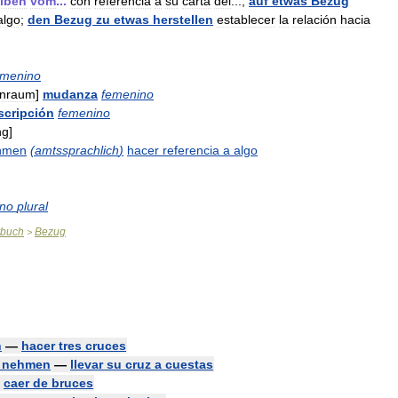
iben
vom
...
con
referencia
a
su
carta
del
...;
auf
etwas
Bezug
algo
;
den
Bezug
zu
etwas
herstellen
establecer
la
relación
hacia
emenino
nraum
]
mudanza
femenino
scripción
femenino
ng
]
hmen
(
amtssprachlich
)
hacer
referencia
a
algo
ino
plural
rbuch
Bezug
>
n
—
hacer
tres
cruces
nehmen
—
llevar
su
cruz
a
cuestas
—
caer
de
bruces