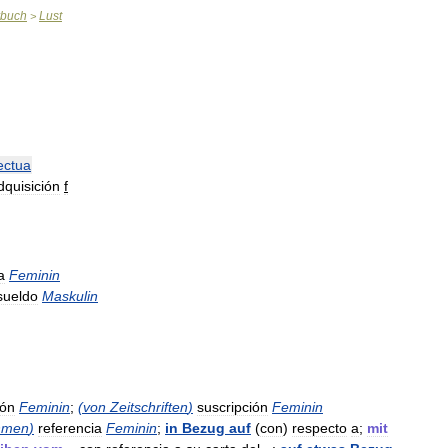
rbuch
Lust
>
ectua
dquisición
f
a
Feminin
sueldo
Maskulin
ión
Feminin
;
(
von
Zeitschriften
)
suscripción
Feminin
hmen
)
referencia
Feminin
;
in
Bezug
auf
(
con
)
respecto
a
;
mit