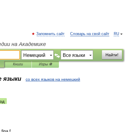
Запомнить сайт
Словарь на свой сайт
RU
едии на Академике
Найти!
Книги
Игры ⚽
е языки
со всех языков на немецкий
од
a
fina
f