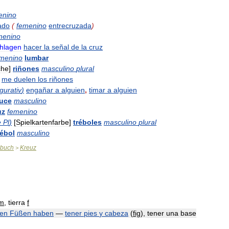
enino
ado
(
femenino
entrecruzada
)
menino
hlagen
hacer
la
señal
de
la
cruz
menino
lumbar
che
]
riñones
masculino
plural
me
duelen
los
riñones
igurativ
)
engañar
a
alguien
,
timar
a
alguien
ruce
masculino
uz
femenino
e
Pl
)
[
Spielkartenfarbe
]
tréboles
masculino
plural
rébol
masculino
rbuch
Kreuz
>
m
,
tierra
f
en
Füßen
haben
—
tener
pies
y
cabeza
(
fig
)
,
tener
una
base