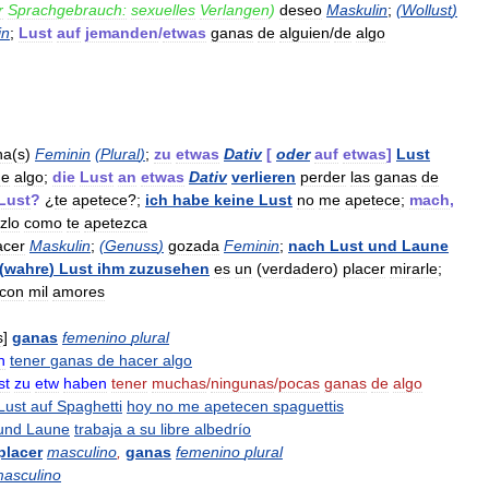
r
Sprachgebrauch:
sexuelles
Verlangen
)
deseo
Maskulin
;
(
Wollust
)
in
;
Lust
auf
jemanden
/
etwas
ganas
de
alguien
/
de
algo
na
(
s
)
Feminin
(
Plural
)
;
zu
etwas
Dativ
[
oder
auf
etwas
]
Lust
de
algo
;
die
Lust
an
etwas
Dativ
verlieren
perder
las
ganas
de
Lust
?
¿
te
apetece
?;
ich
habe
keine
Lust
no
me
apetece
;
mach
,
zlo
como
te
apetezca
acer
Maskulin
;
(
Genuss
)
gozada
Feminin
;
nach
Lust
und
Laune
(
wahre
)
Lust
ihm
zuzusehen
es
un
(
verdadero
)
placer
mirarle
;
con
mil
amores
s
]
ganas
femenino
plural
n
tener
ganas
de
hacer
algo
st
zu
etw
haben
tener
muchas
/
ningunas
/
pocas
ganas
de
algo
Lust
auf
Spaghetti
hoy
no
me
apetecen
spaguettis
und
Laune
trabaja
a
su
libre
albedrío
placer
masculino
,
ganas
femenino
plural
asculino