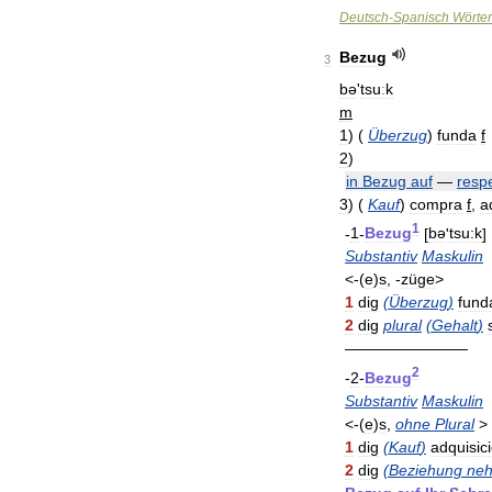
Deutsch
-
Spanisch
Wörte
Bezug
3
bə
'
tsuːk
m
1
)
(
Überzug
)
funda
f
2
)
in
Bezug
auf
—
resp
3
)
(
Kauf
)
compra
f
,
a
1
-
1
-
Bezug
[
bə
'
tsu:k
]
Substantiv
Maskulin
<-(
e
)
s
, -
züge
>
1
dig
(
Überzug
)
fund
2
dig
plural
(
Gehalt
)
————————
2
-
2
-
Bezug
Substantiv
Maskulin
<-(
e
)
s
,
ohne
Plural
>
1
dig
(
Kauf
)
adquisic
2
dig
(
Beziehung
ne