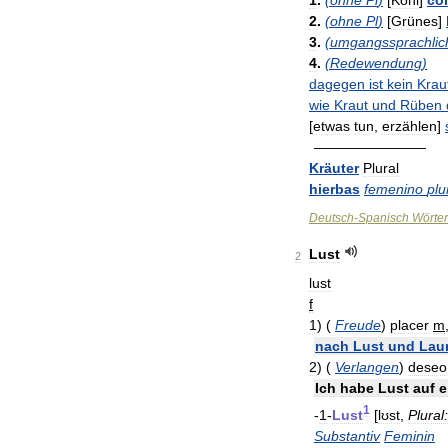
1
.
(
ohne
Pl
)
[
Kohl
]
col
2
.
(
ohne
Pl
)
[
Grünes
]
3
.
(
umgangssprachlic
4
.
(
Redewendung
)
dagegen
ist
kein
Krau
wie
Kraut
und
Rüben
[
etwas
tun
,
erzählen
]
————————
Kräuter
Plural
hierbas
femenino
plu
Deutsch
-
Spanisch
Wörte
Lust
2
lust
f
1
)
(
Freude
)
placer
m
nach
Lust
und
Lau
2
)
(
Verlangen
)
deseo
Ich
habe
Lust
auf
e
1
-
1
-
Lust
[
lʊst
,
Plural:
Substantiv
Feminin