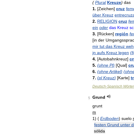
(
Plural
Kreuze
)
das
1
.
[
Zeichen
]
cruz
fem
über
Kreuz
entrecruz
2
.
RELIGION
cruz
fe
ein
oder
das
Kreuz
sc
3
.
[
Rücken
]
región
fe
[
in
der
Umgangsspra
mir
tut
das
Kreuz
weh
jn
aufs
Kreuz
legen
(
f
4
.
[
Autobahnkreuz
]
c
5
.
(
ohne
Pl
)
[
Qual
]
cr
6
.
(
ohne
Artikel
)
(
ohn
7
.
(
pl
Kreuz
)
[
Karte
]
t
Deutsch
-
Spanisch
Wörte
Grund
5
grunt
m
1
)
(
Erdboden
)
suelo
festen
Grund
unter
d
sólida