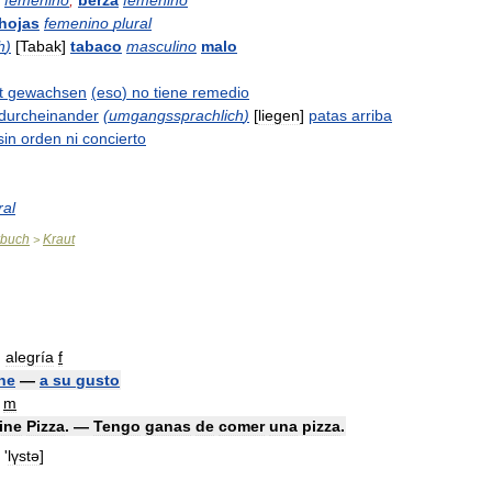
femenino
,
berza
femenino
hojas
femenino
plural
h
)
[
Tabak
]
tabaco
masculino
malo
t
gewachsen
(
eso
)
no
tiene
remedio
durcheinander
(
umgangssprachlich
)
[
liegen
]
patas
arriba
sin
orden
ni
concierto
ral
rbuch
Kraut
>
,
alegría
f
ne
—
a
su
gusto
m
ine
Pizza
. —
Tengo
ganas
de
comer
una
pizza
.
'
lүstə
]