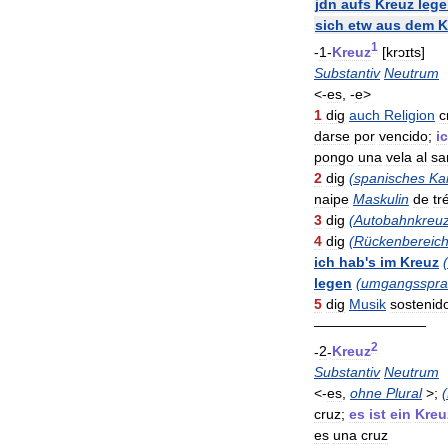
jdn
aufs
Kreuz
leg
sich
etw
aus
dem
K
1
-
1
-
Kreuz
[
krɔɪts
]
Substantiv
Neutrum
<-
es
, -
e
>
1
dig
auch
Religion
c
darse
por
vencido
;
i
pongo
una
vela
al
sa
2
dig
(
spanisches
Ka
naipe
Maskulin
de
tr
3
dig
(
Autobahnkreu
4
dig
(
Rückenbereic
ich
hab
'
s
im
Kreuz
(
legen
(
umgangssprac
5
dig
Musik
sostenid
————————
2
-
2
-
Kreuz
Substantiv
Neutrum
<-
es
,
ohne
Plural
>;
(
cruz
;
es
ist
ein
Kreu
es
una
cruz