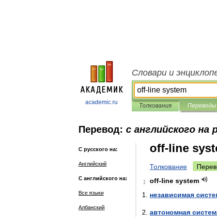
Словари и энциклоп
academic.ru
Толкования
Переводы
Перевод:
с английского на 
off-line sys
С русского на:
Английский
Толкование
Перев
С английского на:
off
-
line
system
1
Все языки
независимая
систе
Албанский
автономная
систем