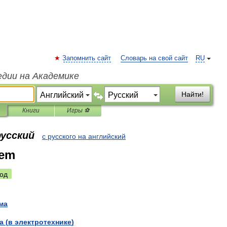
Запомнить сайт
Словарь на свой сайт
RU
едии на Академике
Найти!
Книги
Игры ⚽
русский
с русского на английский
tem
од
ма
а
(
в
электротехнике
)