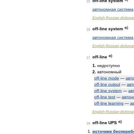
off
-
line
system
15
автономная
система
English
-
Russian
dictiona
off
-
line
system
16
автономная
система
English
-
Russian
dictiona
off
-
line
17
1
.
недоступно
2
.
автономный
off
-
line
mode
—
авт
off
-
line
output
—
ав
off
-
line
system
—
ав
off
-
line
test
—
автон
off
-
line
learning
—
а
English
-
Russian
dictiona
off
-
line
UPS
18
источник
беспереб