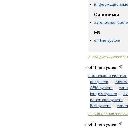
информационны
Синонимы
автономная
сист
EN
off
-
line
system
Англо
-
русский
словарь
off
-
line
system
2
автономная
система
nc
system
—
систем
ABM
system
—
сист
integris
system
—
си
panorama
system
Bell
system
—
систе
English
-
Russian
base
dic
off
-
line
system
3