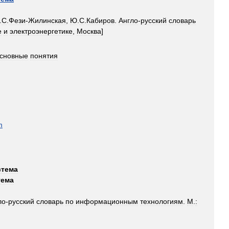
.
С
.
Фези
-
Жилинская
,
Ю
.
С
.
Кабиров
.
Англо
-
русский
словарь
е
и
электроэнергетике
,
Москва
]
сновные
понятия
m
стема
тема
ло
-
русский
словарь
по
информационным
технологиям
.
М
.
:
]