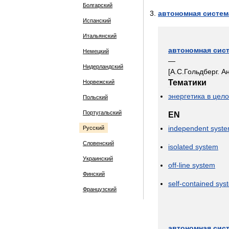
Болгарский
автономная
систем
Испанский
Итальянский
автономная
сис
Немецкий
—
Нидерландский
[
А
.
С
.
Гольдберг
.
А
Тематики
Норвежский
энергетика
в
цел
Польский
Португальский
EN
independent
syst
Русский
Словенский
isolated
system
Украинский
off
-
line
system
Финский
self
-
contained
sys
Французский
автономная
сис