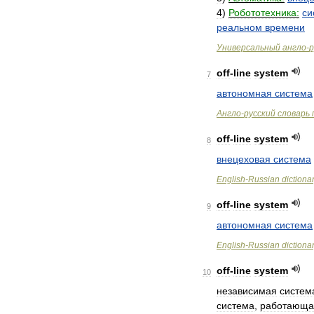
4
)
Робототехника:
си
реальном
времени
Универсальный
англо
-
р
off
-
line
system
7
автономная
система
Англо
-
русский
словарь
off
-
line
system
8
внецеховая
система
English
-
Russian
dictiona
off
-
line
system
9
автономная
система
English
-
Russian
dictiona
off
-
line
system
10
независимая
систем
система
,
работающа