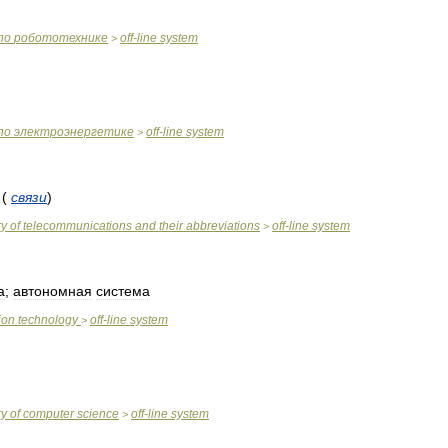
по
робототехнике
off
-
line
system
>
по
электроэнергетике
off
-
line
system
>
(
связи
)
ry
of
telecommunications
and
their
abbreviations
off
-
line
system
>
а
;
автономная
система
ion
technology
off
-
line
system
>
ry
of
computer
science
off
-
line
system
>