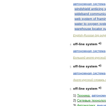
автономная
система
windshield
antiicing
wideband
communica
web
system
of
frami
water
to
oxygen
sys
warehouse
locator
s
English
-
Russian
big
poly
off
-
line
system
4
автономная
система
Большой
англо
-
русский
off
-
line
system
5
автономная
система
Англо
-
русский
словарь
off
-
line
system
6
1
)
Техника:
автоном
2
)
Сетевые
технолог
3
)
Автоматика:
внец