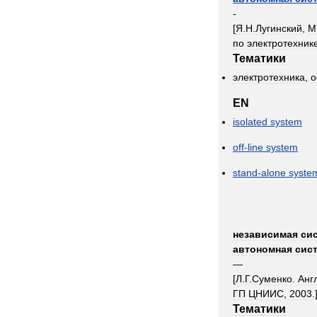
-
[
Я
.
Н
.
Лугинский
,
М
по
электротехник
Тематики
электротехника
,
о
EN
isolated
system
off
-
line
system
stand
-
alone
syste
независимая
си
автономная
сис
—
[
Л
.
Г
.
Суменко
.
Анг
ГП
ЦНИИС
,
2003
.
Тематики