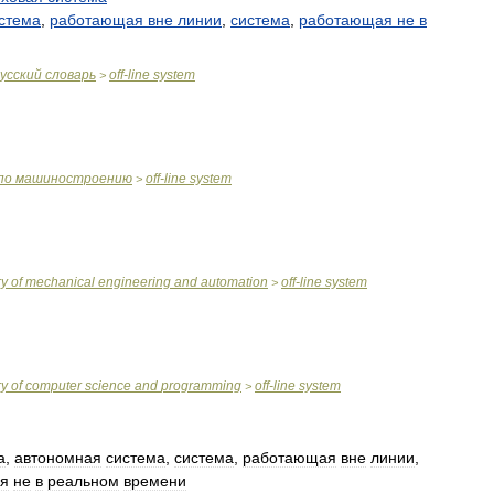
стема
,
работающая
вне
линии
,
система
,
работающая
не
в
усский
словарь
off
-
line
system
>
по
машиностроению
off
-
line
system
>
ry
of
mechanical
engineering
and
automation
off
-
line
system
>
ry
of
computer
science
and
programming
off
-
line
system
>
а
,
автономная
система
,
система
,
работающая
вне
линии
,
я
не
в
реальном
времени