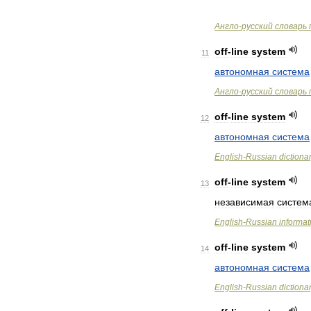
Англо
-
русский
словарь
off
-
line
system
11
автономная
система
Англо
-
русский
словарь
off
-
line
system
12
автономная
система
English
-
Russian
dictiona
off
-
line
system
13
независимая
систем
English
-
Russian
informat
off
-
line
system
14
автономная
система
English
-
Russian
dictiona