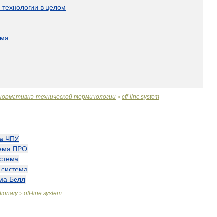
е
технологии
в
целом
ема
нормативно
-
технической
терминологии
off
-
line
system
>
а
ЧПУ
ема
ПРО
стема
—
система
ма
Белл
tionary
off
-
line
system
>