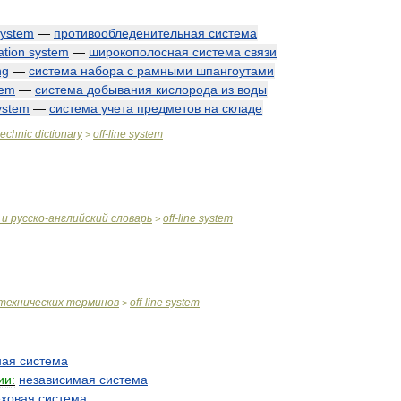
system
—
противообледенительная
система
tion
system
—
широкополосная
система
связи
ng
—
система
набора
с
рамными
шпангоутами
tem
—
система
добывания
кислорода
из
воды
ystem
—
система
учета
предметов
на
складе
technic
dictionary
off
-
line
system
>
и
русско
-
английский
словарь
off
-
line
system
>
технических
терминов
off
-
line
system
>
ная
система
ии:
независимая
система
еховая
система