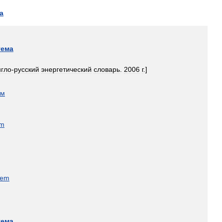
а
тема
нгло
-
русский
энергетический
словарь
.
2006
г
.]
ом
em
tem
тема