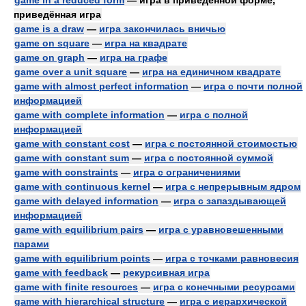
game in a reduced form
— игра в приведённой форме,
приведённая игра
game is a draw
—
игра закончилась вничью
game on square
—
игра на квадрате
game on graph
—
игра на графе
game over a unit square
—
игра на единичном квадрате
game with almost perfect information
—
игра с почти полной
информацией
game with complete information
—
игра с полной
информацией
game with constant cost
—
игра с постоянной стоимостью
game with constant sum
—
игра с постоянной суммой
game with constraints
—
игра с ограничениями
game with continuous kernel
—
игра с непрерывным ядром
game with delayed information
—
игра с запаздывающей
информацией
game with equilibrium pairs
—
игра с уравновешенными
парами
game with equilibrium points
—
игра с точками равновесия
game with feedback
—
рекурсивная игра
game with finite resources
—
игра с конечными ресурсами
game with hierarchical structure
—
игра с иерархической