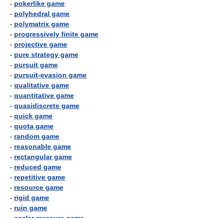
-
pokerlike game
-
polyhedral game
-
polymatrix game
-
progressively finite game
-
projective game
-
pure strategy game
-
pursuit game
-
pursuit-evasion game
-
qualitative game
-
quantitative game
-
quasidiscrete game
-
quick game
-
quota game
-
random game
-
reasonable game
-
rectangular game
-
reduced game
-
repetitive game
-
resource game
-
rigid game
-
ruin game