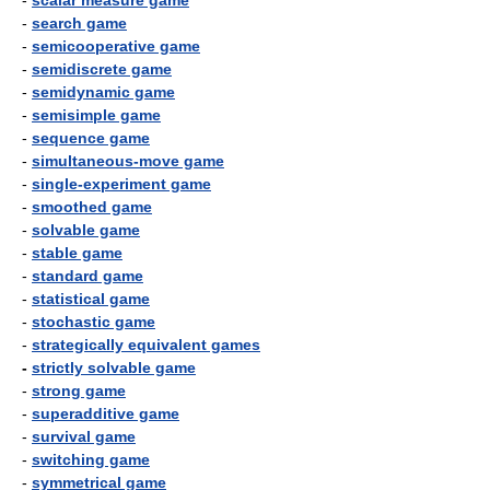
-
scalar measure game
-
search game
-
semicooperative game
-
semidiscrete game
-
semidynamic game
-
semisimple game
-
sequence game
-
simultaneous-move game
-
single-experiment game
-
smoothed game
-
solvable game
-
stable game
-
standard game
-
statistical game
-
stochastic game
-
strategically equivalent games
-
strictly solvable game
-
strong game
-
superadditive game
-
survival game
-
switching game
-
symmetrical game