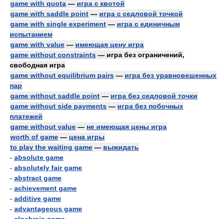
game with quota
—
игра с квотой
game with saddle point
—
игра с седловой точкой
game with single experiment
—
игра с единичным
испытанием
game with value
—
имеющая цену игра
game without constraints
— игра без ограничений,
свободная игра
game without equilibrium pairs
—
игра без уравновешенных
пар
game without saddle point
—
игра без седловой точки
game without side payments
—
игра без побочных
платежей
game without value
—
не имеющая цены игра
worth of game
—
цена игры
to play the waiting game
—
выжидать
-
absolute game
-
absolutely fair game
-
abstract game
-
achievement game
-
additive game
-
advantageous game