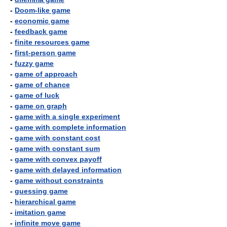
-
Doom-like game
-
economic game
-
feedback game
-
finite resources game
-
first-person game
-
fuzzy game
-
game of approach
-
game of chance
-
game of luck
-
game on graph
-
game with a single experiment
-
game with complete information
-
game with constant cost
-
game with constant sum
-
game with convex payoff
-
game with delayed information
-
game without constraints
-
guessing game
-
hierarchical game
-
imitation game
-
infinite move game