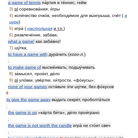
a game of tennis
па́ртия в те́ннис; гейм
3)
pl
соревнова́ния; и́гры
4)
коли́чество очко́в, необходи́мое для вы́игрыша; счёт (
в
игре
)
5)
игра́ (
настольная
и т.п.
)
6)
развлече́ние, заба́ва;
what a game!
как заба́вно!
7)
шу́тка;
to have a game with
дура́чить (
кого-л.
)
;
to make game of
высме́ивать; подшу́чивать
8)
за́мысел, прое́кт, де́ло
9)
pl
уло́вки, увёртки, хи́трости, «фо́кусы»;
none of your games
оста́вьте э́ти шу́тки, без фо́кусов
◊
to give the game away
вы́дать секре́т, проболта́ться
;
the game is up
«ка́рта би́та», де́ло прои́грано
;
the game is not worth the candle
игра́ не сто́ит свеч
;