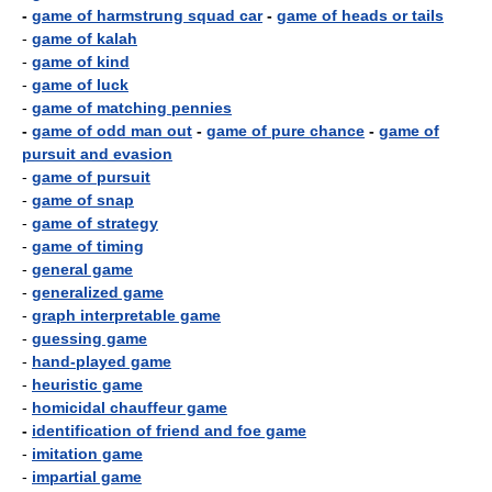
-
game of harmstrung squad car
-
game of heads or tails
-
game of kalah
-
game of kind
-
game of luck
-
game of matching pennies
-
game of odd man out
-
game of pure chance
-
game of
pursuit and evasion
-
game of pursuit
-
game of snap
-
game of strategy
-
game of timing
-
general game
-
generalized game
-
graph interpretable game
-
guessing game
-
hand-played game
-
heuristic game
-
homicidal chauffeur game
-
identification of friend and foe game
-
imitation game
-
impartial game