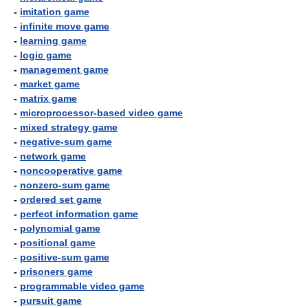
-
imitation game
-
infinite move game
-
learning game
-
logic game
-
management game
-
market game
-
matrix game
-
microprocessor-based video game
-
mixed strategy game
-
negative-sum game
-
network game
-
noncooperative game
-
nonzero-sum game
-
ordered set game
-
perfect information game
-
polynomial game
-
positional game
-
positive-sum game
-
prisoners game
-
programmable video game
-
pursuit game