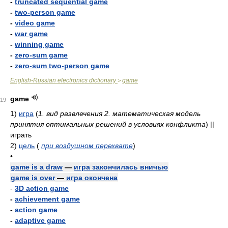
-
truncated sequential game
-
two-person game
-
video game
-
war game
-
winning game
-
zero-sum game
-
zero-sum two-person game
English-Russian electronics dictionary
game
>
game
19
1)
игра
(
1. вид развлечения 2. математическая модель
принятия оптимальных решений в условиях конфликта
)
||
играть
2)
цель
(
при воздушном перехвате
)
•
game is a draw
—
игра закончилась вничью
game is over
—
игра окончена
-
3D action game
-
achievement game
-
action game
-
adaptive game