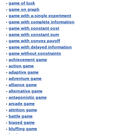
-
game of luck
-
game on graph
-
game with a-single experiment
-
game with complete information
-
game with constant cost
-
game with constant sum
-
game with convex payoff
-
game with delayed information
-
game without constraints
-
achievement game
-
action game
-
adaptive game
-
adventure game
-
alliance game
-
alternative game
-
antagonistic game
-
arcade game
-
attrition game
-
battle game
-
biased game
-
bluffing game