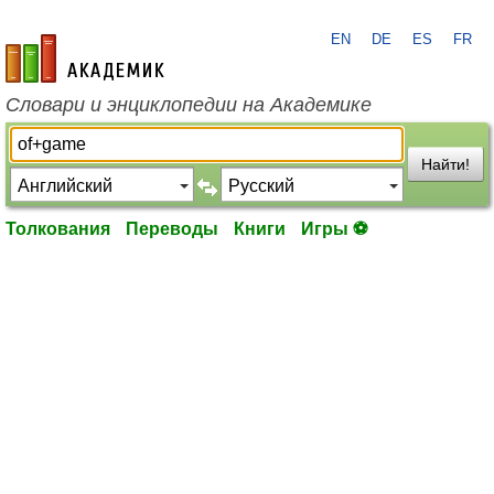
EN
DE
ES
FR
academic.ru
Словари и энциклопедии на Академике
Найти!
Толкования
Переводы
Книги
Игры ⚽