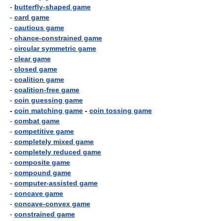
-
butterfly-shaped game
-
card game
-
cautious game
-
chance-constrained game
-
circular symmetric game
-
clear game
-
closed game
-
coalition game
-
coalition-free game
-
coin guessing game
-
coin matching game
-
coin tossing game
-
combat game
-
competitive game
-
completely mixed game
-
completely reduced game
-
composite game
-
compound game
-
computer-assisted game
-
concave game
-
concave-convex game
-
constrained game