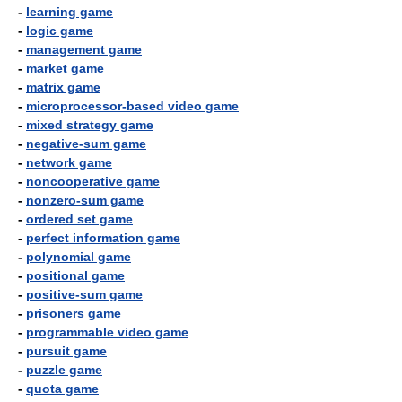
-
learning game
-
logic game
-
management game
-
market game
-
matrix game
-
microprocessor-based video game
-
mixed strategy game
-
negative-sum game
-
network game
-
noncooperative game
-
nonzero-sum game
-
ordered set game
-
perfect information game
-
polynomial game
-
positional game
-
positive-sum game
-
prisoners game
-
programmable video game
-
pursuit game
-
puzzle game
-
quota game