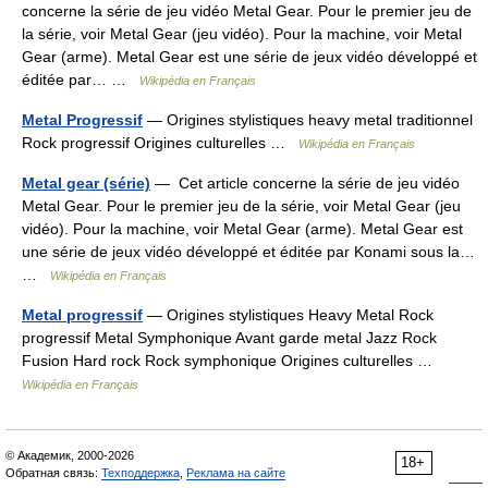
concerne la série de jeu vidéo Metal Gear. Pour le premier jeu de
la série, voir Metal Gear (jeu vidéo). Pour la machine, voir Metal
Gear (arme). Metal Gear est une série de jeux vidéo développé et
éditée par… …
Wikipédia en Français
Metal Progressif
— Origines stylistiques heavy metal traditionnel
Rock progressif Origines culturelles …
Wikipédia en Français
Metal gear (série)
— Cet article concerne la série de jeu vidéo
Metal Gear. Pour le premier jeu de la série, voir Metal Gear (jeu
vidéo). Pour la machine, voir Metal Gear (arme). Metal Gear est
une série de jeux vidéo développé et éditée par Konami sous la…
…
Wikipédia en Français
Metal progressif
— Origines stylistiques Heavy Metal Rock
progressif Metal Symphonique Avant garde metal Jazz Rock
Fusion Hard rock Rock symphonique Origines culturelles …
Wikipédia en Français
© Академик, 2000-2026
18+
Обратная связь:
Техподдержка
,
Реклама на сайте