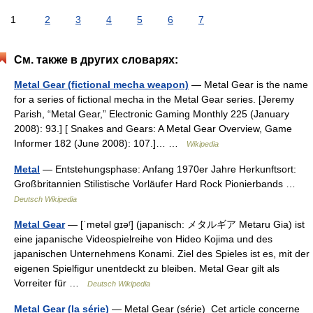
1
2
3
4
5
6
7
См. также в других словарях:
Metal Gear (fictional mecha weapon)
— Metal Gear is the name
for a series of fictional mecha in the Metal Gear series. [Jeremy
Parish, “Metal Gear,” Electronic Gaming Monthly 225 (January
2008): 93.] [ Snakes and Gears: A Metal Gear Overview, Game
Informer 182 (June 2008): 107.]… …
Wikipedia
Metal
— Entstehungsphase: Anfang 1970er Jahre Herkunftsort:
Großbritannien Stilistische Vorläufer Hard Rock Pionierbands …
Deutsch Wikipedia
Metal Gear
— [ˈmetəl ɡɪəʳ] (japanisch: メタルギア Metaru Gia) ist
eine japanische Videospielreihe von Hideo Kojima und des
japanischen Unternehmens Konami. Ziel des Spieles ist es, mit der
eigenen Spielfigur unentdeckt zu bleiben. Metal Gear gilt als
Vorreiter für …
Deutsch Wikipedia
Metal Gear (la série)
— Metal Gear (série) Cet article concerne