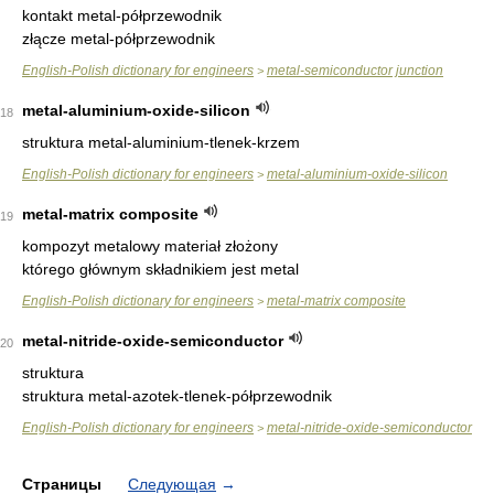
kontakt metal-półprzewodnik
złącze metal-półprzewodnik
English-Polish dictionary for engineers
metal-semiconductor junction
>
metal-aluminium-oxide-silicon
18
struktura metal-aluminium-tlenek-krzem
English-Polish dictionary for engineers
metal-aluminium-oxide-silicon
>
metal-matrix composite
19
kompozyt metalowy materiał złożony
którego głównym składnikiem jest metal
English-Polish dictionary for engineers
metal-matrix composite
>
metal-nitride-oxide-semiconductor
20
struktura
struktura metal-azotek-tlenek-półprzewodnik
English-Polish dictionary for engineers
metal-nitride-oxide-semiconductor
>
Страницы
Следующая
→