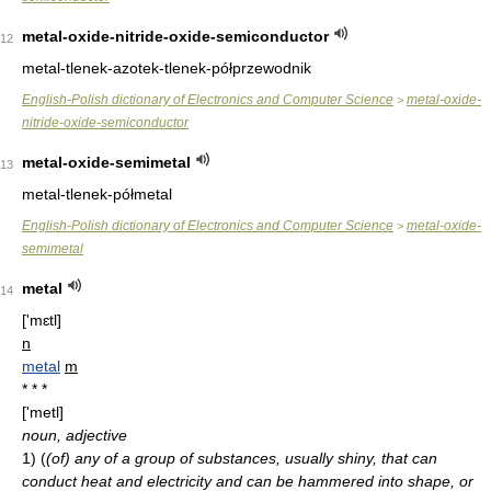
metal-oxide-nitride-oxide-semiconductor
12
metal-tlenek-azotek-tlenek-półprzewodnik
English-Polish dictionary of Electronics and Computer Science
metal-oxide-
>
nitride-oxide-semiconductor
metal-oxide-semimetal
13
metal-tlenek-półmetal
English-Polish dictionary of Electronics and Computer Science
metal-oxide-
>
semimetal
metal
14
['mɛtl]
n
metal
m
* * *
['metl]
noun, adjective
1)
(
(of) any of a group of substances, usually shiny, that can
conduct heat and electricity and can be hammered into shape, or