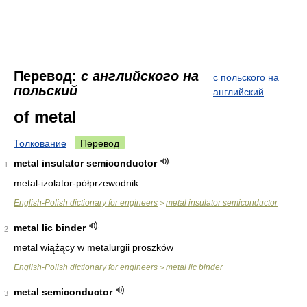
Перевод:
с английского на
с польского на
польский
английский
of metal
Толкование
Перевод
metal insulator semiconductor
1
metal-izolator-półprzewodnik
English-Polish dictionary for engineers
metal insulator semiconductor
>
metal lic binder
2
metal wiążący w metalurgii proszków
English-Polish dictionary for engineers
metal lic binder
>
metal semiconductor
3