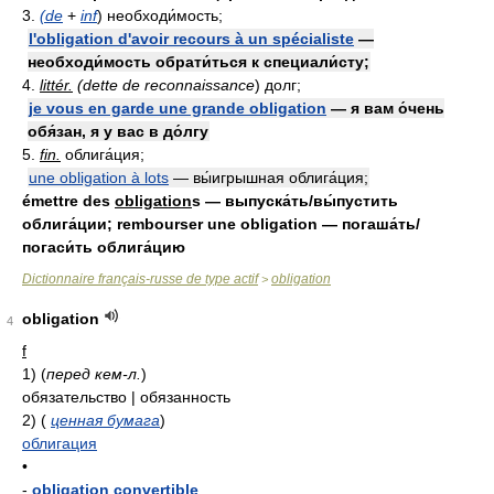
3.
(de
+
inf
) необходи́мость;
l'obligation d'avoir recours à un spécialiste
—
необходи́мость обрати́ться к специали́сту;
4.
littér.
(dette de reconnaissance
) долг;
je vous en garde une grande obligation
— я вам о́чень
обя́зан, я у вас в до́лгу
5.
fin.
облига́ция;
une obligation à lots
— вы́игрышная облига́ция;
émettre des
obligation
s — выпуска́ть/вы́пустить
облига́ции; rembourser une obligation — погаша́ть/
погаси́ть облига́цию
Dictionnaire français-russe de type actif
obligation
>
obligation
4
f
1)
(
перед кем-л.
)
обязательство | обязанность
2)
(
ценная бумага
)
облигация
•
-
obligation convertible