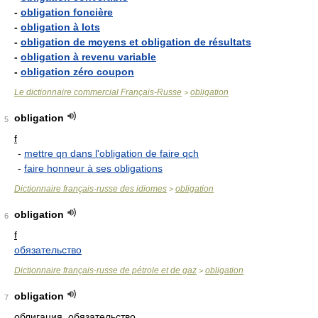
-
obligation foncière
-
obligation à lots
-
obligation de moyens et obligation de résultats
-
obligation à revenu variable
-
obligation zéro coupon
Le dictionnaire commercial Français-Russe
obligation
>
obligation
5
f
-
mettre qn dans l'obligation de faire qch
-
faire honneur à ses obligations
Dictionnaire français-russe des idiomes
obligation
>
obligation
6
f
обязательство
Dictionnaire français-russe de pétrole et de gaz
obligation
>
obligation
7
облигация, обязательство