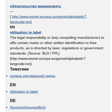
обязательство маркировать
—
[
http://www.eionet.europa.eu/gemet/alphabetic?
langcode=en
]
EN
obligation to label
The legal responsibility or duty compelling manufacturers to
affix certain marks or other written identification to their
products, as is directed by laws, regulations or government
standards. (Source: BLD / FPL)
[http://www.eionet.europa.eu/gemet/alphabetic?
langcode=en]
Тематики
охрана окружающей среды
EN
obligation to label
DE
Kennzeichnungspflicht