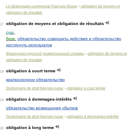
Le dictionnaire commercial Français-Russe
obligation de moyens et
>
obligation de résultats
obligation de moyens et obligation de résultats
17
сущ.
бизн.
обязательство совершить действия и обязательство
достигнуть результатов
Французско-русский универсальный словарь
obligation de moyens et
>
obligation de résultats
obligation à court terme
18
краткосрочное обязательство
Dictionnaire de droit français-russe
obligation à court terme
>
obligation à dommages-intérêts
19
обязательство возмещения убытков
Dictionnaire de droit français-russe
obligation à dommages-intérêts
>
obligation à long terme
20