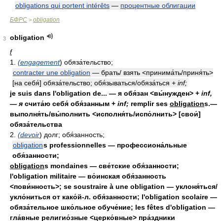
obligations qui portent intérêts
—
процентные облигации
БФРС
obligation
>
obligation
3
f
1.
(engagement
) обяза́тельство;
contracter une obligation
— брать/ взять <принима́ть/приня́ть>
[на себя́] обяза́тельство; обя́зываться/обяза́ться
+ inf;
je suis dans l'obligation de... — я обя́зан <вы́нужден> +
inf,
— я
счита́ю себя́ обя́занным +
inf;
remplir ses
obligation
s.—
выполня́ть/вы́полнить <исполня́ть/испо́лнить> [свои́]
обяза́тельства
2.
(devoir
) долг; обя́занность;
obligation
s professionnelles — профессиона́льные
обя́занности;
obligation
s mondaines — све́тские обя́занности;
l'obligation militaire — во́инская обя́занность
<пови́нность>; se soustraire à une obligation — уклоня́ться/
укло́ниться от како́й-л. обя́занности; l'obligation scolaire —
обяза́тельное шко́льное обуче́ние; les fêtes d'obligation —
гла́вные религио́зные <церко́вные> пра́здники