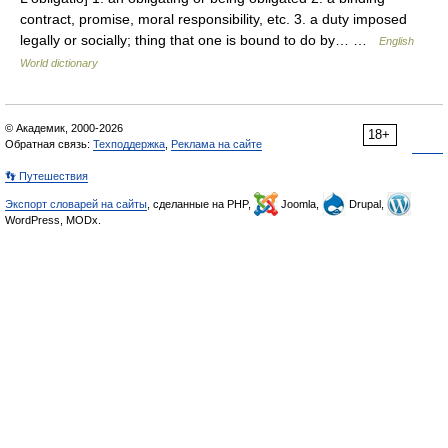
contract, promise, moral responsibility, etc. 3. a duty imposed
legally or socially; thing that one is bound to do by… …
English
World dictionary
© Академик, 2000-2026
18+
Обратная связь:
Техподдержка
,
Реклама на сайте
👣 Путешествия
Экспорт словарей на сайты
, сделанные на PHP,
Joomla,
Drupal,
WordPress, MODx.