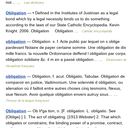
not… …
Law dictionary
Obligation
— • Defined in the Institutes of Justinian as a legal
bond which by a legal necessity binds us to do something
according to the laws of our State Catholic Encyclopedia. Kevin
Knight. 2006. Obligation Obligation …
Catholic encyclopedia
obligation
— Obligation. s. f. Acte public par lequel on s oblige
pardevant Notaire de payer certaine somme. Une obligation de dix
mille francs. la nouvelle Ordonnance deffend l obligation par corps.
obligation solidaire &c. il m en a passé obligation… …
Dictionnaire de
l'Académie française
obligation
— Obligation, f. acut. Obligatio, Tabulae. Obligation de
comparoir en justice, Vadimonium. Une solennité d obligation, ou
alienation où il failloit entre autres choses cinq tesmoins, Nexus,
siue Nexum. Avoir quelque obligation envers autruy sous… …
Thresor de la langue françoyse
Obligation
— Ob li*ga tion, n. [F. obligation. L. obligatio. See
{Oblige}.] 1. The act of obligating. [1913 Webster] 2. That which
obligates or constrains; the binding power of a promise, contract,