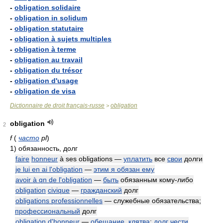
-
obligation solidaire
-
obligation in solidum
-
obligation statutaire
-
obligation à sujets multiples
-
obligation à terme
-
obligation au travail
-
obligation du trésor
-
obligation d'usage
-
obligation de visa
Dictionnaire de droit français-russe
obligation
>
obligation
2
f
(
часто
pl
)
1)
обязанность, долг
faire
honneur
à ses obligations —
уплатить
все
свои
долги
je lui en ai l'obligation
—
этим я обязан ему
avoir à qn de l'obligation
—
быть
обязанным кому-либо
obligation
civique
—
гражданский
долг
obligations professionnelles
— служебные обязательства;
профессиональный
долг
obligation d'honneur
—
обещание
,
клятва
;
долг чести