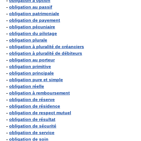
-
obligation à option
-
obligation au passif
-
obligation patrimoniale
-
obligation de payement
-
obligation pécuniaire
-
obligation du pilotage
-
obligation plurale
-
obligation à pluralité de créanciers
-
obligation à pluralité de débiteurs
-
obligation au porteur
-
obligation primitive
-
obligation principale
-
obligation pure et simple
-
obligation réelle
-
obligation à remboursement
-
obligation de réserve
-
obligation de résidence
-
obligation de respect mutuel
-
obligation de résultat
-
obligation de sécurité
-
obligation de service
-
obligation de soin