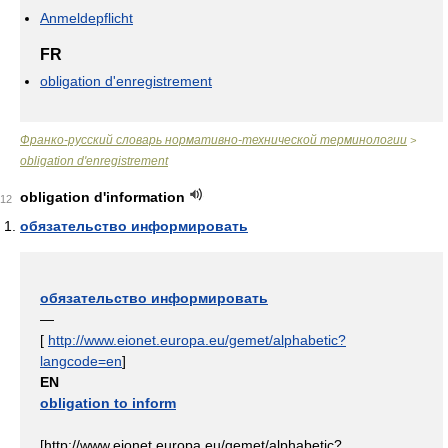
Anmeldepflicht
FR
obligation d'enregistrement
Франко-русский словарь нормативно-технической терминологии
>
obligation d'enregistrement
obligation d'information
12
обязательство информировать
обязательство информировать
—
[
http://www.eionet.europa.eu/gemet/alphabetic?
langcode=en
]
EN
obligation to inform
[http://www.eionet.europa.eu/gemet/alphabetic?