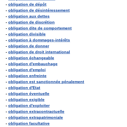
-
obligation de dépôt
-
obligation de désintéressement
-
obligation aux dettes
-
obligation de discrétion
-
obligation dite de comportement
-
obligation divisible
-
obligation à dommages-intérêts
-
obligation de donner
-
obligation de droit international
-
obligation échangeable
-
obligation d'embauchage
-
obligation d'emploi
-
obligation enfreinte
-
obligation est sanctionnée pénalement
-
obligation d'Etat
-
obligation éventuelle
-
obligation exigible
-
obligation d'exploiter
-
obligation extracontractuelle
-
obligation extrapatrimoniale
-
obligation facultative