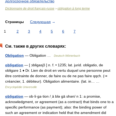
долгосрочное обязательство
Dictionnaire de droit français-russe
obligation à long terme
>
Страницы
Следующая
→
1
2
3
4
5
6
7
См. также в других словарях:
Obligation
— Obligation …
Deutsch Wörterbuch
obligation
— [ ɔbligasjɔ̃ ] n. f. • 1235; lat. jurid. obligatio, de
obligare 1 ♦ Dr. Lien de droit en vertu duquel une personne peut
être contrainte de donner, de faire ou de ne pas faire qqch. (⇒
créancier, 1. débiteur). Obligation alimentaire. (lat. in… …
Encyclopédie Universelle
obligation
— ob·li·ga·tion /ˌä blə gā shən/ n 1: a promise,
acknowledgment, or agreement (as a contract) that binds one to a
specific performance (as payment); also: the binding power of
such an agreement or indication held that the amendment did