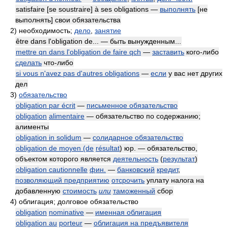
satisfaire [se soustraire] à ses obligations —
выполнять
[не
выполнять] свои обязательства
2)
необходимость;
дело
,
занятие
être dans l'obligation de... — быть вынужденным...
mettre qn dans l'obligation de faire qch
—
заставить
кого-либо
сделать
что-либо
si vous n'avez pas d'autres obligations
—
если
у вас нет других
дел
3)
обязательство
obligation par écrit
—
письменное обязательство
obligation
alimentaire
— обязательство по содержанию;
алименты
obligation in solidum
—
солидарное обязательство
obligation de moyen (de
résultat
) юр. — обязательство,
объектом которого является
деятельность
(
результат
)
obligation cautionnelle
фин.
—
банковский
кредит
,
позволяющий предприятию
отсрочить
уплату налога на
добавленную
стоимость
или
таможенный
сбор
4)
облигация; долговое обязательство
obligation
nominative
—
именная облигация
obligation au
porteur
—
облигация на предъявителя