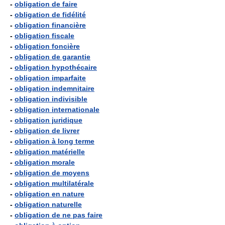
-
obligation de faire
-
obligation de fidélité
-
obligation financière
-
obligation fiscale
-
obligation foncière
-
obligation de garantie
-
obligation hypothécaire
-
obligation imparfaite
-
obligation indemnitaire
-
obligation indivisible
-
obligation internationale
-
obligation juridique
-
obligation de livrer
-
obligation à long terme
-
obligation matérielle
-
obligation morale
-
obligation de moyens
-
obligation multilatérale
-
obligation en nature
-
obligation naturelle
-
obligation de ne pas faire