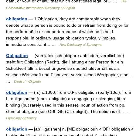
oath, or vow, or of law; that which constitutes legal or… …
The
Collaborative International Dictionary of English
obligation
— 1 Obligation, duty are comparable when they
denote what a person is bound to do or refrain from doing or for
the performañce or nonperformance of which he is held
responsible. In ordinary usage obligation typically implies
immediate constraint… …
New Dictionary of Synonyms
Obligation
— (von lateinisch obligare anbinden, verpflichten)
steht für: Obligation (Recht), die Haftung einer Person für ein
Schuldverhältnis beziehungsweise das Schuldverhältnis als
solches Wirtschaft und Finanzen: verzinsliches Wertpapier, eine…
…
Deutsch Wikipedia
obligation
— (n.) c.1300, from O.Fr. obligation (early 13c.), from
L. obligationem (nom. obligatio) an engaging or pledging, lit. a
binding (but rarely used in this sense), noun of action from pp.
stem of obligare (see OBLIGE (Cf. oblige)). The notion is of… …
Etymology dictionary
obligation
— [äb΄li gā′shən] n. [ME obligacioun < OFr obligation <
L obligatio] 1. an obligating or being obligated 2. a binding