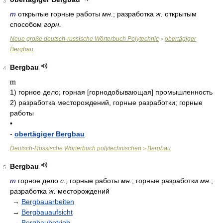
3
m
открытые горные работы
мн.
; разработка
ж.
открытым
способом
горн.
Neue große deutsch-russische Wörterbuch Polytechnic
obertägiger
>
Bergbau
Bergbau
4
m
1)
горное дело; горная [горнодобывающая] промышленность
2)
разработка месторождений, горные разработки; горные
работы
•
-
obertägiger Bergbau
Deutsch-Russische Wörterbuch polytechnischen
Bergbau
>
Bergbau
5
m
горное дело
с.
; горные работы
мн.
; горные разработки
мн.
;
разработка
ж.
месторождений
→
Bergbauarbeiten
→
Bergbauaufsicht
→
Bergbaubetrieb