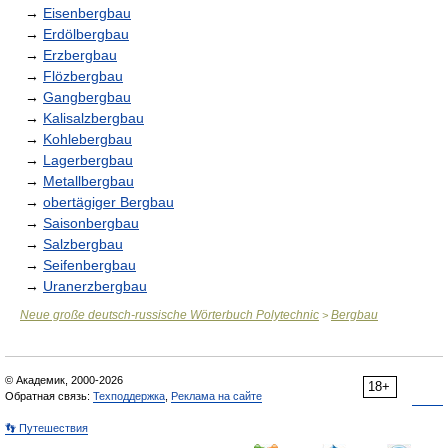
→
Eisenbergbau
→
Erdölbergbau
→
Erzbergbau
→
Flözbergbau
→
Gangbergbau
→
Kalisalzbergbau
→
Kohlebergbau
→
Lagerbergbau
→
Metallbergbau
→
obertägiger Bergbau
→
Saisonbergbau
→
Salzbergbau
→
Seifenbergbau
→
Uranerzbergbau
Neue große deutsch-russische Wörterbuch Polytechnic
Bergbau
>
© Академик, 2000-2026
18+
Обратная связь:
Техподдержка
,
Реклама на сайте
👣 Путешествия