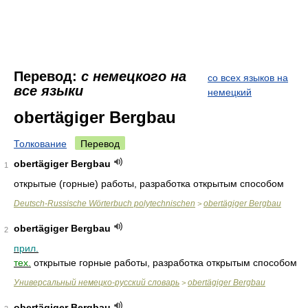
Перевод:
с немецкого на
со всех языков на
все языки
немецкий
obertägiger Bergbau
Толкование
Перевод
obertägiger Bergbau
1
открытые (горные) работы, разработка открытым способом
Deutsch-Russische Wörterbuch polytechnischen
obertägiger Bergbau
>
obertägiger Bergbau
2
прил.
тех.
открытые горные работы, разработка открытым способом
Универсальный немецко-русский словарь
obertägiger Bergbau
>
obertägiger Bergbau