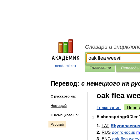
Словари и энциклоп
academic.ru
Толкования
Переводы
Перевод:
с немецкого на ру
oak flea wee
С русского на:
Немецкий
Толкование
Перев
С немецкого на:
Eichenspringrüßler
1
Русский
1
.
LAT
Rhynchaenu
2
.
RUS
долгоносик
m
3
.
ENG
oak
flea
weevi