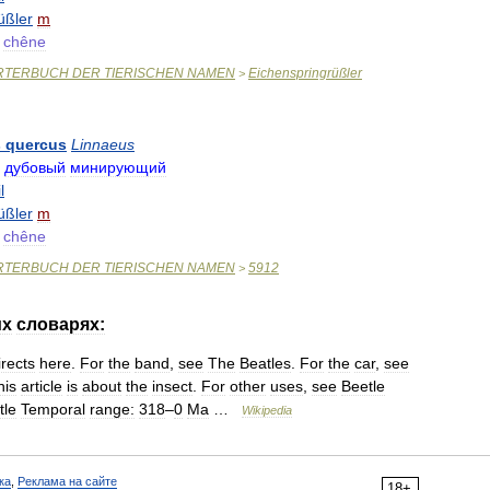
üßler
m
chêne
RTERBUCH
DER
TIERISCHEN
NAMEN
Eichenspringrüßler
>
s
quercus
Linnaeus
дубовый
минирующий
l
üßler
m
chêne
RTERBUCH
DER
TIERISCHEN
NAMEN
5912
>
их
словарях:
irects
here
.
For
the
band
,
see
The
Beatles
.
For
the
car
,
see
his
article
is
about
the
insect
.
For
other
uses
,
see
Beetle
tle
Temporal
range:
318
–
0
Ma
…
Wikipedia
ка
,
Реклама на сайте
18+