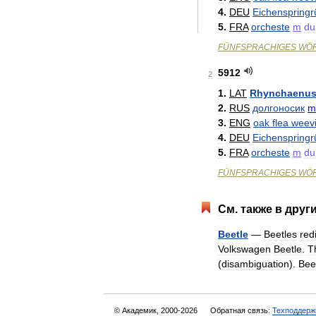
4
.
DEU
Eichenspringr
5
.
FRA
orcheste
m
du
FÜNFSPRACHIGES
WÖ
5912
2
1
.
LAT
Rhynchaenu
2
.
RUS
долгоносик
m
3
.
ENG
oak
flea
weevi
4
.
DEU
Eichenspringr
5
.
FRA
orcheste
m
du
FÜNFSPRACHIGES
WÖ
См
.
также
в
друг
Beetle
—
Beetles
red
Volkswagen
Beetle
.
T
(
disambiguation
).
Bee
© Академик, 2000-2026
Обратная связь:
Техподдерж