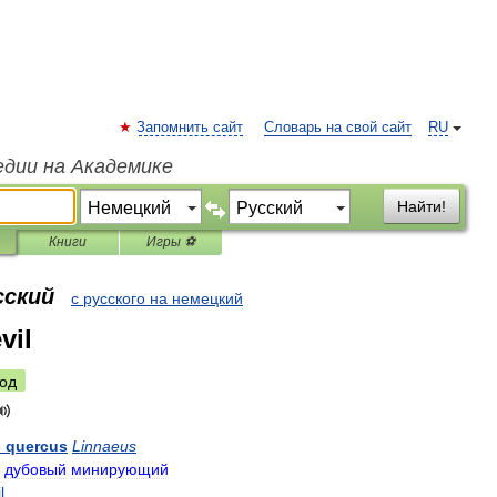
Запомнить сайт
Словарь на свой сайт
RU
едии на Академике
Найти!
Книги
Игры ⚽
сский
с русского на немецкий
vil
од
s
quercus
Linnaeus
дубовый
минирующий
l