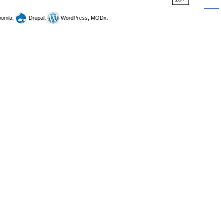
omla,
Drupal,
WordPress, MODx.