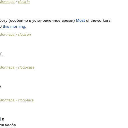
Мюллера
clock
in
>
боту
(
особенно
в
установленное
время
)
Most
of
theworkers
0
this
morning
.
Мюллера
clock
on
>
n
Мюллера
clock
-
case
>
n
Мюллера
clock
-
face
>
]
n
ля
часо́в