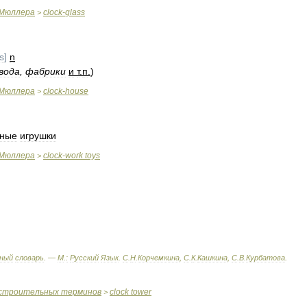
Мюллера
clock
-
glass
>
s
]
n
вода
,
фабрики
и
т
.
п
.
)
Мюллера
clock
-
house
>
дные
игрушки
Мюллера
clock
-
work
toys
>
ный
словарь
. —
М
.
:
Русский
Язык
.
С
.
Н
.
Корчемкина
,
С
.
К
.
Кашкина
,
С
.
В
.
Курбатова
.
строительных
терминов
clock
tower
>