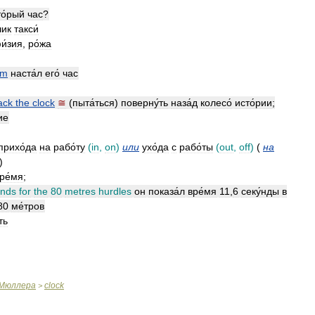
то́рый
час
?
чик
такси́
и́зия
,
ро́жа
im
наста́л
его́
час
ack
the
clock
≅
(
пыта́ться
)
поверну́ть
наза́д
колесо́
исто́рии
;
ие
прихо́да
на
рабо́ту
(
in
,
on
)
или
ухо́да
с
рабо́ты
(
out
,
off
)
(
на
)
ре́мя
;
onds
for
the
80
metres
hurdles
он
показа́л
вре́мя
11
,
6
секу́нды
в
80
ме́тров
ть
Мюллера
clock
>