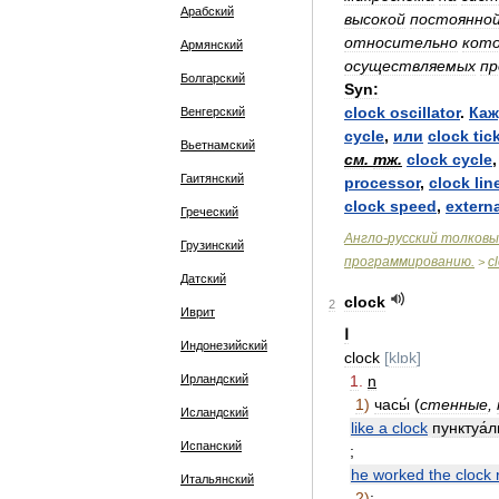
Арабский
высокой
постоянно
относительно
кот
Армянский
осуществляемых
пр
Болгарский
Syn:
clock
oscillator
.
Каж
Венгерский
cycle
,
или
clock
tic
Вьетнамский
см
.
тж
.
clock
cycle
Гаитянский
processor
,
clock
lin
clock
speed
,
extern
Греческий
Англо
-
русский
толковы
Грузинский
программированию
.
c
>
Датский
clock
2
Иврит
Ⅰ
Индонезийский
clock
[
klɒk
]
Ирландский
1
.
n
1
)
часы́
(
стенные
,
Исландский
like
a
clock
пунктуа́
Испанский
;
he
worked
the
clock
Итальянский
2
)
: