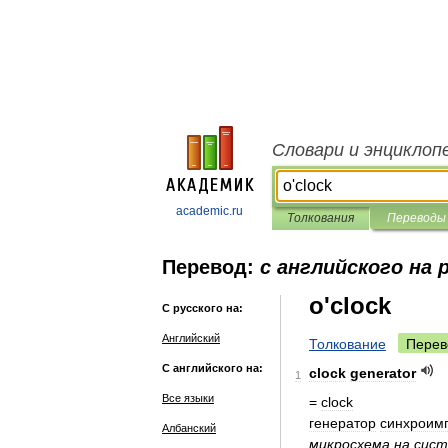
Словари и энциклоп
academic.ru
Толкования
Переводы
Перевод:
с английского на 
o'clock
С русского на:
Английский
Толкование
Перев
С английского на:
clock
generator
1
Все языки
=
clock
генератор
синхроим
Албанский
микросхема
на
сист