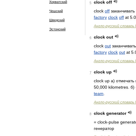
clock
off
Хорватский
5
clock
off
заканчивать
Чешский
factory
clock
off
at
5
.
0
Шведский
Англо
-
русский
словарь
Эстонский
clock
out
6
clock
out
заканчивать
factory
clock
out
at
5
.
Англо
-
русский
словарь
clock
up
7
clock
up
а
)
отмечать
50
,
000
kilometres
.
б
)
team
.
Англо
-
русский
словарь
clock
generator
8
=
clock
-
pulse
generat
генератор