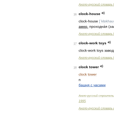
Англо
-
русский
словарь
clock
-
house
16
clock
-
house
[
ˊklɒkhaυ
амер
.
проходна́я
(
за
Англо
-
русский
словарь
clock
-
work
toys
17
clock
-
work
toys
заво
Англо
-
русский
словарь
clock
tower
18
clock
tower
n
башня
с
часами
Англо
-
русский
строитель
1995
.
Англо
-
русский
словарь