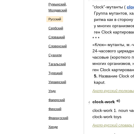
Румынский,
"
clock
"-
мутанты
(
clo
Молдавский
Группа
мутантов
,
ха
ритма
как
в
сторону
Русский
у
многих
организмо
Сербский
ген
Clock
картирова
Словацкий
* * *
«
Клок
»-
мутанты
,
м
.-
Словенский
24
-
часового
циркадн
Суахили
часовые
(
короткого
п
многих
организмов
,
Тагальский
ген
Clock
картирован
Турецкий
5
.
Название
Clock
о
kaput
.
Украинский
Англо
-
русский
толковы
Урду
Фарерский
clock
-
work
4
Финский
clock
-
work
1
.
noun
ча
clock
-
work
toys
Французский
Англо
-
русский
словарь
Хинди