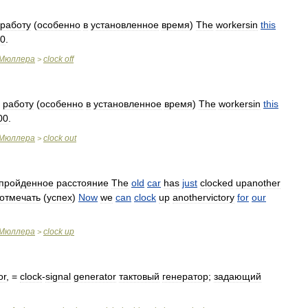
работу
(
особенно
в
установленное
время
)
The
workersin
this
0
.
Мюллера
clock
off
>
работу
(
особенно
в
установленное
время
)
The
workersin
this
00
.
Мюллера
clock
out
>
пройденное
расстояние
The
old
car
has
just
clocked
upanother
отмечать
(
успех
)
Now
we
can
clock
up
anothervictory
for
our
Мюллера
clock
up
>
or
, =
clock
-
signal
generator
тактовый
генератор
;
задающий