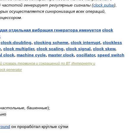
й
частотой
генерирует
регулярные
сигналы
(
clock
pulse
),
орых
осуществляется
синхронизация
всех
операций
,
оцессором
.
дая
отдельная
вибрация
генератора
именуется
clock
k
,
clock
-
doubling
,
clocking
scheme
,
clock
interrupt
,
clockless
e
,
clock
multiplier
,
clock
scaling
,
clock
signal
,
clock
skew
,
al
clock
,
machine
cycle
,
master
clock
,
oscillator
,
speed
switch
й
словарь
терминов
и
сокращений
по
ВТ
,
Интернету
и
lock
generator
настольные
,
башенные
);
льно
round
он
прорабо́тал
кру́глые
су́тки