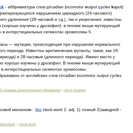
ck
-
аббревиатура
слов
c
ircadian
l
ocomotor
o
utput
c
ycles
k
aput
)
рактеризующихся
нарушением
циркадного
(
24
-
часового
)
его
удлинения
(
28
-
часовой
и
т
.
д
.),
так
и
укорочения
;
известны
в
(
хорошо
изучены
у
дрозофил
)
:
в
геноме
мыши
мутирующий
н
в
интерстициальных
сегментах
хромосомы
5
.
часы
—
мутации
,
происходящие
при
нарушении
нормального
ого
периода
.
Известны
аритмические
мутанты
,
такие
,
как
19
-
ериода
)
и
28
-
часовые
(
длинного
периода
).
Имеют
место
у
но
хорошо
изучены
у
дрозофил
.
В
геноме
мыши
мутирующий
в
интерстициальных
сегментах
хромосомы
бразовано
от
английских
слов
circadian
locomotor
output
cycles
й
словарь
генетических
терминов
clock
mutants
>
совой
механизм
-
like
clock
-
work
2
.
adj
.
1
)
точный
2
)
заводной
-
Мюллера
clock
-
work
>