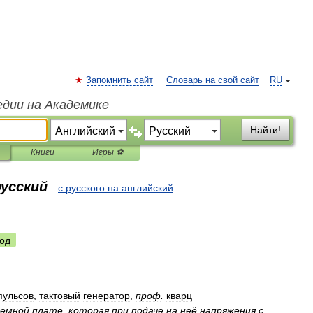
Запомнить сайт
Словарь на свой сайт
RU
едии на Академике
Найти!
Книги
Игры ⚽
русский
с русского на английский
од
пульсов
,
тактовый
генератор
,
проф
.
кварц
емной
плате
,
которая
при
подаче
на
неё
напряжения
с