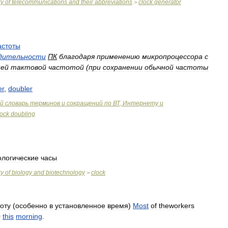
ry
of
telecommunications
and
their
abbreviations
clock
generator
>
астоты
дительности
ПК
благодаря
применению
микропроцессора
с
ней
тактовой
частотой
(
при
сохранении
обычной
частоты
er
,
doubler
й
словарь
терминов
и
сокращений
по
ВТ
,
Интернету
и
lock
doubling
ологические
часы
ry
of
biology
and
biotechnology
clock
>
оту
(
особенно
в
установленное
время
)
Most
of
theworkers
0
this
morning
.