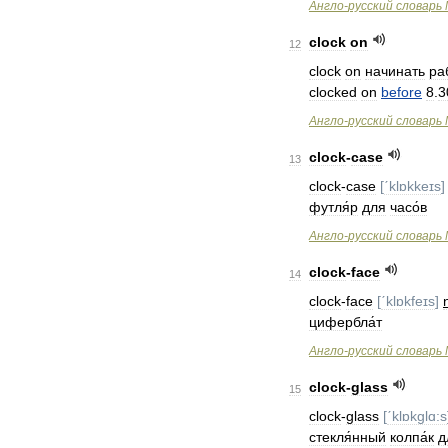
Англо
-
русский
словарь
clock
on
12
clock
on
начинать
ра
clocked
on
before
8
.
3
Англо
-
русский
словарь
clock
-
case
13
clock
-
case
[
ˊklɒkkeɪs
]
футля́р
для
часо́в
Англо
-
русский
словарь
clock
-
face
14
clock
-
face
[
ˊklɒkfeɪs
]
цифербла́т
Англо
-
русский
словарь
clock
-
glass
15
clock
-
glass
[
ˊklɒkglɑ:s
стекля́нный
колпа́к
д