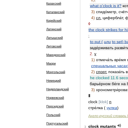
Казахский
what
o
'
clock
is
it
?
ко
3
)
спидо́метр
,
счёт
Каталанский
4
)
сл
.
цифербла́т
,
ф
Корейский
◊
Латинский
the
clock
strikes
for
h
;
Латышский
to
put
(
или
to
set
)
b
Литовский
заде́рживать
разви́т
2
.
v
Македонский
1
)
отмеча́ть
вре́мя
Маори
специальных
часах
2
)
спорт
.
показа́ть
в
Монгольский
he
clocked
11
.
6
sec
Немецкий
барье́рном
бе́ге
на
Нидерландский
3
)
хронометри́рова
Ⅱ
Норвежский
clock
[
klɒk
]
n
Персидский
стре́лка
(
чулка
)
Польский
Англо
-
русский
словарь
Португальский
clock
mutants
3