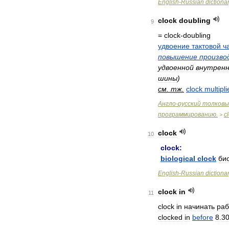
English
-
Russian
dictiona
clock
doubling
9
=
clock
-
doubling
удвоение
тактовой
ч
повышение
произво
удвоенной
внутрен
шины
)
см
.
тж
.
clock
multipli
Англо
-
русский
толковы
программированию
.
c
>
clock
10
clock:
biological
clock
би
English
-
Russian
dictiona
clock
in
11
clock
in
начинать
раб
clocked
in
before
8
.
3