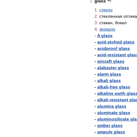
glass
6
1
.
стекло
2
.
стеклянная
оптика
3
.
стакан
,
бокал
4
.
зеркало
-
A
glass
-
acid
-
etched
glass
-
acidproof
glass
-
acid
-
resistant
glas
-
aircraft
glass
-
alabaster
glass
-
alarm
glass
-
alkali
glass
-
alkali
-
free
glass
-
alkaline
earth
glas
-
alkali
-
resistant
gla
-
alumina
glass
-
aluminate
glass
-
aluminosilicate
gl
-
amber
glass
-
ampule
glass