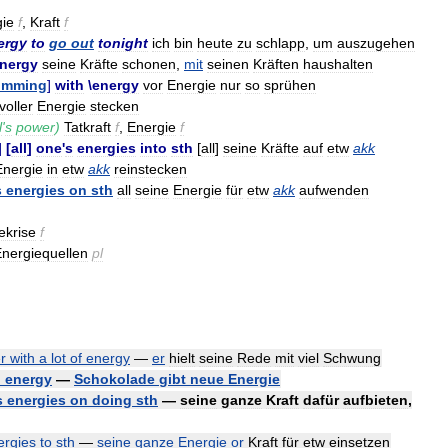
ie
f
,
Kraft
f
ergy
to
go
out
tonight
ich
bin
heute
zu
schlapp
,
um
auszugehen
nergy
seine
Kräfte
schonen
,
mit
seinen
Kräften
haushalten
imming
]
with
\
energy
vor
Energie
nur
so
sprühen
voller
Energie
stecken
l
'
s
power
)
Tatkraft
f
,
Energie
f
]
[
all
]
one
'
s
energies
into
sth
[
all
]
seine
Kräfte
auf
etw
akk
Energie
in
etw
akk
reinstecken
s
energies
on
sth
all
seine
Energie
für
etw
akk
aufwenden
ekrise
f
nergiequellen
pl
r
with
a
lot
of
energy
—
er
hielt
seine
Rede
mit
viel
Schwung
u
energy
—
Schokolade
gibt
neue
Energie
s
energies
on
doing
sth
—
seine
ganze
Kraft
dafür
aufbieten
,
ergies
to
sth
—
seine
ganze
Energie
or
Kraft
für
etw
einsetzen