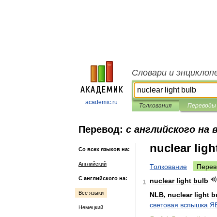
Словари и энциклоп
academic.ru
Толкования
Переводы
Перевод:
с английского на 
nuclear ligh
Со всех языков на:
Английский
Толкование
Перев
С английского на:
nuclear
light
bulb
1
Все языки
NLB
,
nuclear
light
b
световая
вспышка
Я
Немецкий