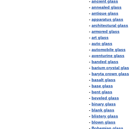
-
ancient
glass
-
annealed
glass
-
antique
glass
-
apparatus
glass
-
architectural
glass
-
armored
glass
-
art
glass
-
auto
glass
-
automobile
glass
-
aventurine
glass
-
banded
glass
-
barium
crystal
gla
-
baryta
crown
glass
-
basalt
glass
-
base
glass
-
bent
glass
-
beveled
glass
-
binary
glass
-
blank
glass
-
blistery
glass
-
blown
glass
-
Bohemian
glass