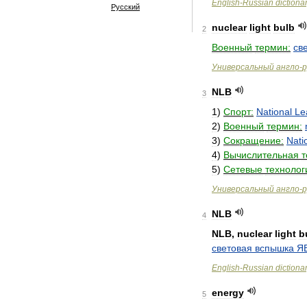
English
-
Russian
dictiona
Русский
nuclear
light
bulb
2
Военный
термин:
св
Универсальный
англо
-
р
NLB
3
1
)
Спорт:
National
Le
2
)
Военный
термин:
3
)
Сокращение:
Nati
4
)
Вычислительная
т
5
)
Сетевые
технолог
Универсальный
англо
-
р
NLB
4
NLB
,
nuclear
light
b
световая
вспышка
Я
English
-
Russian
dictiona
energy
5