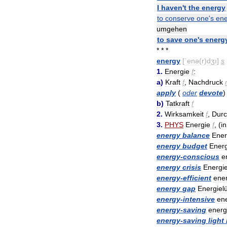
I
haven
'
t
the
energy
to
conserve
one
'
s
ene
umgehen
to
save
one
'
s
energ
* * *
energy
[
ˈenə
(
r
)
dʒı
]
s
1
.
Energie
f
:
a
)
Kraft
f
,
Nachdruck
apply
(
oder
devote
b
)
Tatkraft
f
2
.
Wirksamkeit
f
,
Durc
3
.
PHYS
Energie
f
, (
i
energy
balance
Ener
energy
budget
Energ
energy
-
conscious
e
energy
crisis
Energie
energy
-
efficient
ene
energy
gap
Energiel
energy
-
intensive
ene
energy
-
saving
energ
energy
-
saving
light