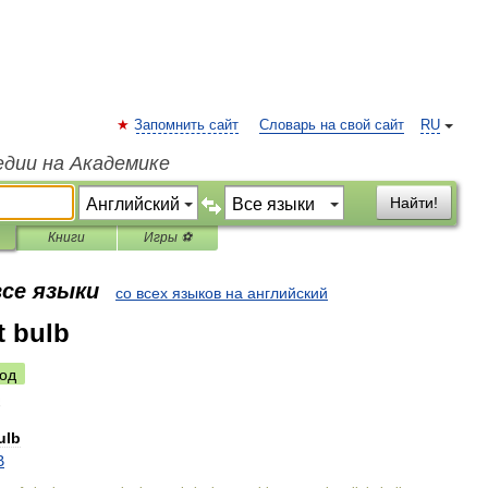
Запомнить сайт
Словарь на свой сайт
RU
едии на Академике
Найти!
Книги
Игры ⚽
все языки
со всех языков на английский
t bulb
од
ulb
В