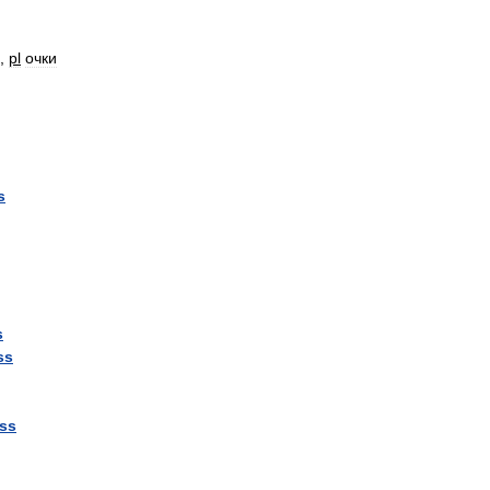
,
pl
очки
s
s
ss
ass