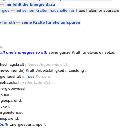
—
mir
fehlt
die
Energie
dazu
rgies
—
mit
seinen
Kräften
haushalten
or
Haus
halten
or
sparsam
y
for
sth
—
seine
Kräfte
für
etw
aufsparen
m
:
)
all
one
’
s
energies
to
sth
seine
ganze
Kraft
für
etwas
einsetzen
hschlagskraft
f
(
eines
Arguments
etc
)
nnewohnende
)
Kraft
,
Arbeitsfähigkeit
f
,
Leistung
f
:
giehaushalt
m
(
des
Körpers
)
;
iehaushalt
m
(
der
Erde
etc
)
;
nergiebewusst
;
krise
f
;
rgiesparend
;
ücke
f
;
rgieintensiv
;
iesparend
;
bulb
Energiesparlampe
f
;