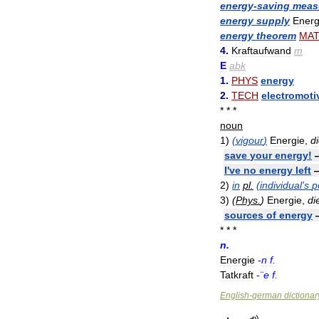
energy
-
saving
meas
energy
supply
Energ
energy
theorem
MA
4
.
Kraftaufwand
m
E
abk
1
.
PHYS
energy
2
.
TECH
electromoti
* * *
noun
1
)
(
vigour
)
Energie
,
d
save
your
energy
!
I
'
ve
no
energy
left
2
)
in
pl
.
(
individual
'
s
p
3
)
(
Phys
.
)
Energie
,
di
sources
of
energy
* * *
n
.
Energie
-
n
f
.
Tatkraft
-
¨
e
f
.
English
-
german
dictionar