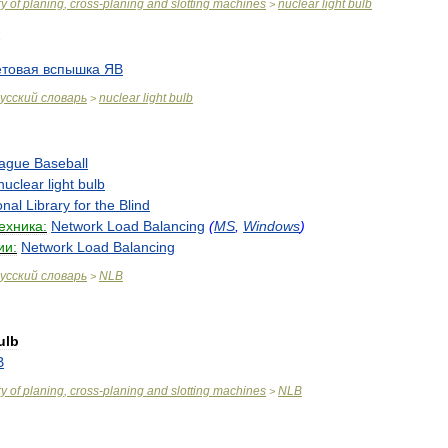
ry
of
planing
,
cross
-
planing
and
slotting
machines
nuclear
light
bulb
>
етовая
вспышка
ЯВ
усский
словарь
nuclear
light
bulb
>
ague
Baseball
nuclear
light
bulb
onal
Library
for
the
Blind
ехника:
Network
Load
Balancing
(
MS
,
Windows
)
ии:
Network
Load
Balancing
усский
словарь
NLB
>
ulb
В
ry
of
planing
,
cross
-
planing
and
slotting
machines
NLB
>