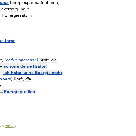
ures
Energiesparmaßnahmen
;
ieversorgung
f
;
TH
Energiesatz
m
ve
force
ie
;
(
active
operation
)
Kraft
,
die
—
schone
deine
Kräfte
!
—
ich
habe
keine
Energie
mehr
owers
)
Kraft
,
die
e
—
Energiequellen
y
energy
>