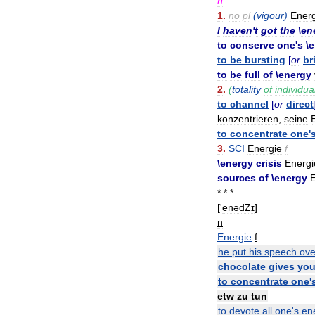
n
1
.
no
pl
(
vigour
)
Energ
I
haven
'
t
got
the
\
en
to
conserve
one
'
s
\
e
to
be
bursting
[
or
br
to
be
full
of
\
energy
2
.
(
totality
of
individua
to
channel
[
or
direct
konzentrieren
,
seine
to
concentrate
one
'
3
.
SCI
Energie
f
\
energy
crisis
Energi
sources
of
\
energy
E
* * *
['
enədZɪ
]
n
Energie
f
he
put
his
speech
ove
chocolate
gives
yo
to
concentrate
one
'
etw
zu
tun
to
devote
all
one
'
s
en