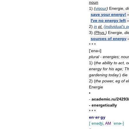
noun
1
)
(
vigour
)
Energie
,
d
save
your
energy
!
I
'
ve
no
energy
left
2
)
in
pl
.
(
individual
'
s
p
3
)
(
Phys
.
)
Energie
,
di
sources
of
energy
* * *
['
enə‹i
]
plural
-
energies
;
nou
1
)
(
the
ability
to
act
,
o
energy
for
his
age
;
Th
gardening
today
.
)
die
2
)
(
the
power
,
eg
of
el
Energie
•
-
academic
.
ru
/
24293
-
energetically
* * *
en
·
er
·
gy
[
ˈenəʤi
,
AM
ˈenɚ
-]