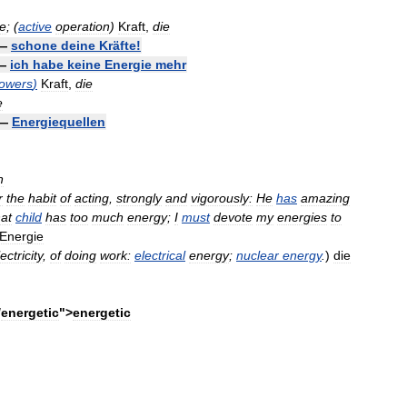
ie
;
(
active
operation
)
Kraft
,
die
—
schone
deine
Kräfte
!
—
ich
habe
keine
Energie
mehr
owers
)
Kraft
,
die
e
—
Energiequellen
n
r
the
habit
of
acting
,
strongly
and
vigorously:
He
has
amazing
at
child
has
too
much
energy
;
I
must
devote
my
energies
to
Energie
ectricity
,
of
doing
work:
electrical
energy
;
nuclear
energy
.
)
die
/
energetic
">
energetic