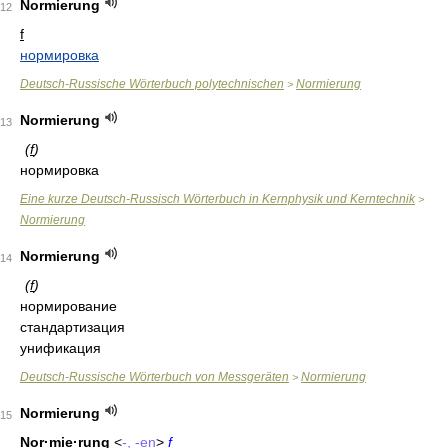
Normierung
12
f
нормировка
Deutsch-Russische Wörterbuch polytechnischen
Normierung
>
Normierung
13
(
f
)
нормировка
Eine kurze Deutsch-Russisch Wörterbuch in Kernphysik und Kerntechnik
>
Normierung
Normierung
14
(
f
)
нормирование
стандартизация
унификация
Deutsch-Russische Wörterbuch von Messgeräten
Normierung
>
Normierung
15
Nor·m
ie
·rung
<
-, -en
>
f