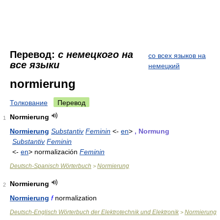
Перевод:
с немецкого на
со всех языков на
все языки
немецкий
normierung
Толкование
Перевод
Normierung
1
Normierung
Substantiv
Feminin
<-
en
>
, Normung
Substantiv
Feminin
<-
en
> normalización
Feminin
Deutsch-Spanisch Wörterbuch
Normierung
>
Normierung
2
Normierung
f
normalization
Deutsch-Englisch Wörterbuch der Elektrotechnik und Elektronik
Normierung
>