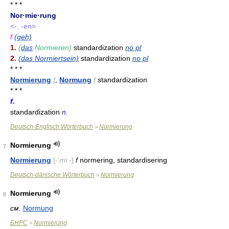
* * *
Nor·mie·rung
<-, -en>
f
(geh)
1.
(
das
Normieren)
standardization
no pl
2.
(das Normiertsein)
standardization
no pl
* * *
Normierung
f
,
Normung
f
standardization
* * *
f.
standardization
n.
Deutsch-Englisch Wörterbuch
Normierung
>
Normierung
7
Normierung
[-'miː-]
f
normering, standardisering
Deutsch-dänische Wörterbuch
Normierung
>
Normierung
8
см.
Normung
БНРС
Normierung
>