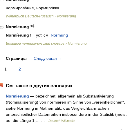
19
нормирова́ние
,
нормиро́вка
Wörterbuch Deutsch-Russisch
Normierung
>
Normierung
20
Normíerung
f
=
уст.
см.
Normung
Большой немецко-русский словарь
Normierung
>
Страницы
Следующая
→
1
2
См. также в других словарях:
Normierung
— bezeichnet: allgemein als Substantivierung
(Nominalisierung) von normieren im Sinne von „vereinheitlichen“,
siehe Normung in Mathematik: das Vergleichbarmachen
unterschiedlicher Datenreihen insbesondere in der Statistik (meist
auf die Länge 1,… …
Deutsch Wikipedia