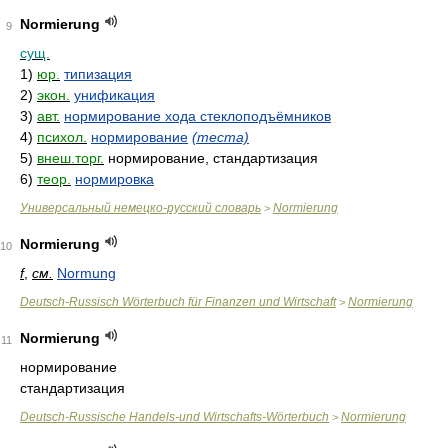
Normierung
9
сущ.
1)
юр.
типизация
2)
экон.
унификация
3)
авт.
нормирование хода стеклоподъёмников
4)
психол.
нормирование
(теста)
5)
внеш.торг.
нормирование, стандартизация
6)
теор.
нормировка
Универсальный немецко-русский словарь
Normierung
>
Normierung
10
f
,
см.
Normung
Deutsch-Russisch Wörterbuch für Finanzen und Wirtschaft
Normierung
>
Normierung
11
нормирование
стандартизация
Deutsch-Russische Handels-und Wirtschafts-Wörterbuch
Normierung
>