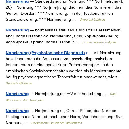
Normierung
— Standardisierung; Normung * * * Nor|mie|rung 〈f.
20〉 = Normung * * * Nor|mie|rung, die; , en: das Normieren; das
Genormtwerden. * * * Normierung, in der Testkonstruktion
Standardisierung. * * * Nor|mie|rung …
Universal-Lexikon
Normierung
— normavimas statusas T sritis fizika atitikmenys:
angl. normalization vok. Normierung, f rus. нормирование, n;
нормировка, f pranc. normalisation, f …
Fizikos terminų žodynas
Normierung (Psychologische Diagnostik)
— Mit Normierung
bezeichnet man die Anpassung von psychodiagnostischen
Instrumenten an eine spezifizierte Personengruppe. In den
empirischen Sozialwissenschaften werden als Messinstrumente
häufig psychodiagnostische Testverfahren angewendet, wie z …
Deutsch Wikipedia
Normierung
— Norm[ier]ung,die:⇨Vereinheitlichung …
Das
Wörterbuch der Synonyme
Normierung
— Nor|mie|rung 〈f.; Gen.: , Pl.: en〉 das Normen,
Festlegen als Norm od. nach einer Norm, Vereinheitlichung; Syn.
Normung …
Lexikalische Deutsches Wörterbuch