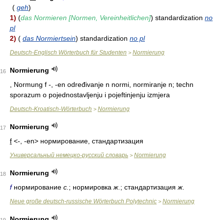
(
geh
)
1)
(
das Normieren [Normen, Vereinheitlichen]
) standardization
no
pl
2)
(
das Normiertsein
) standardization
no pl
Deutsch-Englisch Wörterbuch für Studenten
Normierung
>
Normierung
16
, Normung f -, -en određivanje n normi, normiranje n; techn
sporazum o pojednostavljenju i pojeftinjenju izmjera
Deutsch-Kroatisch-Wörterbuch
Normierung
>
Normierung
17
f
<-, -en>
нормирование, стандартизация
Универсальный немецко-русский словарь
Normierung
>
Normierung
18
f
нормирование
с.
; нормировка
ж.
; стандартизация
ж.
Neue große deutsch-russische Wörterbuch Polytechnic
Normierung
>
Normierung