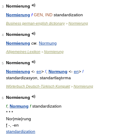
Normierung
3
Normierung
f
GEN, IND
standardization
Business german-english dictionary
Normierung
>
Normierung
4
Normierung
см.
Normung
Allgemeines Lexikon
Normierung
>
Normierung
5
Normierung
<-
en
>
f
,
Normung
<-
en
>
f
standardizasyon, standartlaştırma
Wörterbuch Deutsch-Türkisch Kompakt
Normierung
>
Normierung
6
f
,
Normung
f
standardization
* * *
Nor|mie|rung
f
-, -en
standardization