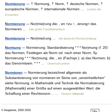
Normierung
— ⇡ Normung, ⇡ Norm, ⇡ deutsche Normen, ⇡
europäische Normen, ⇡ internationale Normen …
Lexikon der
Economics
Normierung
— Nor|mie|rung die; , en <zu ↑...ierung> das
Normieren …
Das große Fremdwörterbuch
Normierung
— Nor|mie|rung …
Die deutsche Rechtschreibung
Normung
— Normierung; Standardisierung * * * Nọr|mung 〈f. 20〉
das Normen, Festlegen als Norm od. nach einer Norm; Sy
Normierung * * * Nọr|mung, die; , en (Fachspr.): a) das Normen; b)
das Genormtsein. * * * …
Universal-Lexikon
Normieren
— Normierung bezeichnet allgemein als
Substantivierung von normieren im Sinne von „vereinheitlichen“
siehe Normung. in Mathematik und Technik die Normalisierung
(Mathematik) einer Größe auf einen ausgewählten Wert. die
Schaffung einer Rechtsnorm… …
Deutsch Wikipedia
© Академик, 2000-2026
18+