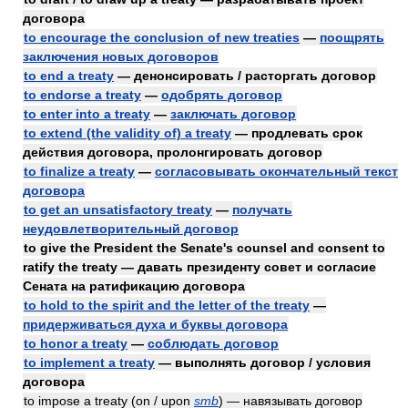
договора
to encourage the conclusion of new treaties
—
поощрять
заключения новых договоров
to end a treaty
— денонсировать / расторгать договор
to endorse a treaty
—
одобрять договор
to enter into a treaty
—
заключать договор
to extend (the validity of) a treaty
— продлевать срок
действия договора, пролонгировать договор
to finalize a treaty
—
согласовывать окончательный текст
договора
to get an unsatisfactory treaty
—
получать
неудовлетворительный договор
to give the President the Senate's counsel and consent to
ratify the treaty — давать президенту совет и согласие
Сената на ратификацию договора
to hold to the spirit and the letter of the treaty
—
придерживаться духа и буквы договора
to honor a treaty
—
соблюдать договор
to implement a treaty
— выполнять договор / условия
договора
to impose a treaty (on / upon
smb
) — навязывать договор