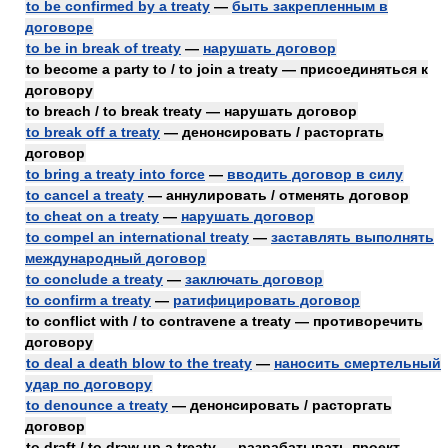
to be confirmed by a treaty
—
быть закрепленным в
договоре
to be in break of treaty
—
нарушать договор
to become a party to / to join a treaty — присоединяться к
договору
to breach / to break treaty — нарушать договор
to break off a treaty
— денонсировать / расторгать
договор
to bring a treaty into force
—
вводить договор в силу
to cancel a treaty
— аннулировать / отменять договор
to cheat on a treaty
—
нарушать договор
to compel an international treaty
—
заставлять выполнять
международный договор
to conclude a treaty
—
заключать договор
to confirm a treaty
—
ратифицировать договор
to conflict with / to contravene a treaty — противоречить
договору
to deal a death blow to the treaty
—
наносить смертельный
удар по договору
to denounce a treaty
— денонсировать / расторгать
договор
to draft / to draw up a treaty — разрабатывать проект