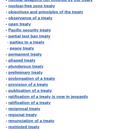
-
nuclear-free zone treaty
-
objectives and principles of the treaty
-
observance of a treaty
-
open treaty
-
Pacific security treaty
-
partial test ban treaty
-
parties to a treaty
-
peace treaty
-
permanent treaty
-
phased treaty
-
plunderous treaty
-
preliminary treaty
-
prolongation of a treaty
-
provision of a treaty
-
publication of a treaty
-
ratification of a treaty is now in jeopardy
-
ratification of a treaty
-
reciprocal treaty
-
regional treaty
-
renunciation of a treaty
-
restricted treaty