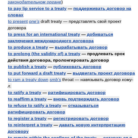
законодательном органе
)
to pay lip service to a treaty
—
поддерживать договор на
словах
to present
one's
draft treaty — представлять свой проект
договора
to press for an international treaty
—
добиваться
заключения международного договора
to produce a treaty
—
вырабатывать договор
to prolong (the validity of) a treaty
— продлевать срок
действия договора, пролонгировать договор
to publish a treaty
—
публиковать договор
to put forward a draft treaty
—
выдвигать проект договора
to ram a treaty down
smb's
throat — навязывать договор
кому-
л.
to ratify a treaty
—
ратифицировать договор
to reaffirm a treaty
—
вновь подтверждать договор
to refuse to ratify a treaty
—
отказываться
ратифицировать договор
to register a treaty
—
регистрировать договор
to reinterpret a treaty
—
давать новую интерпретацию
договору
to remain within the confines of the treaty
—
оставаться в