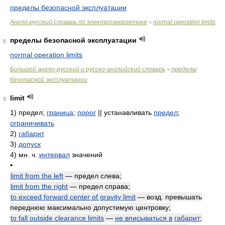
пределы безопасной эксплуатации
Англо-русский словарь по электроэнергетике
normal operation limits
>
пределы безопасной эксплуатации
8
normal operation limits
Большой англо-русский и русско-английский словарь
пределы
>
безопасной эксплуатации
limit
9
1)
предел;
граница
;
порог
|| устанавливать
предел
;
ограничивать
2)
габарит
3)
допуск
4)
мн. ч.
интервал
значений
•
limit from the left
— предел слева;
limit from the right
— предел справа;
to exceed forward center of gravity limit
— возд. превышать
переднюю максимально допустимую центровку;
to fall outside clearance limits
—
не вписываться в
габарит
;