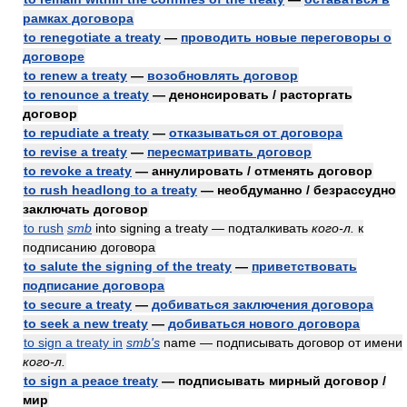
рамках договора
to renegotiate a treaty
—
проводить новые переговоры о
договоре
to renew a treaty
—
возобновлять договор
to renounce a treaty
— денонсировать / расторгать
договор
to repudiate a treaty
—
отказываться от договора
to revise a treaty
—
пересматривать договор
to revoke a treaty
— аннулировать / отменять договор
to rush headlong to a treaty
— необдуманно / безрассудно
заключать договор
to rush
smb
into signing a treaty — подталкивать
кого-л.
к
подписанию договора
to salute the signing of the treaty
—
приветствовать
подписание договора
to secure a treaty
—
добиваться заключения договора
to seek a new treaty
—
добиваться нового договора
to sign a treaty in
smb's
name — подписывать договор от имени
кого-л.
to sign a peace treaty
— подписывать мирный договор /
мир