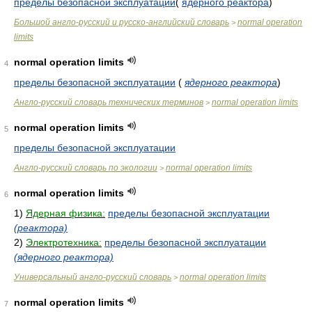
пределы безопасной эксплуатации
(
ядерного реактора
)
Большой англо-русский и русско-английский словарь
normal operation
>
limits
normal operation limits
4
пределы безопасной эксплуатации
(
ядерного реактора
)
Англо-русский словарь технических терминов
normal operation limits
>
normal operation limits
5
пределы безопасной эксплуатации
Англо-русский словарь по экологии
normal operation limits
>
normal operation limits
6
1)
Ядерная физика:
пределы безопасной эксплуатации
(реактора)
2)
Электротехника:
пределы безопасной эксплуатации
(ядерного реактора)
Универсальный англо-русский словарь
normal operation limits
>
normal operation limits
7