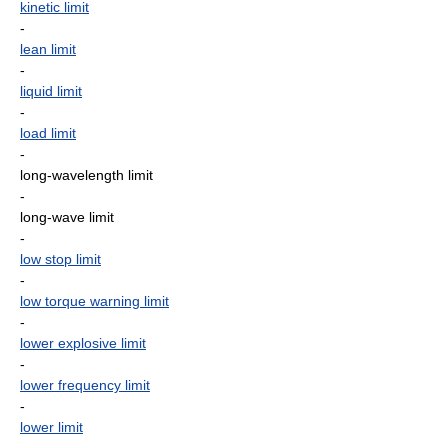
kinetic limit
-
lean limit
-
liquid limit
-
load limit
-
long-wavelength limit
-
long-wave limit
-
low stop limit
-
low torque warning limit
-
lower explosive limit
-
lower frequency limit
-
lower limit