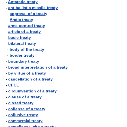
-
Antarctic treaty
-
antiballistic missile treaty
-
approval of a treaty
-
Arctic treaty
-
arms-control treaty
-
article of a treaty
-
basic treaty
-
bilateral treaty
-
body of the treaty
-
border treaty
-
boundary treaty
-
broad interpretation of a treaty
-
by virtue of a treaty
-
cancellation of a treaty
-
CFCE
-
circumvention of a treaty
-
clause of a treaty
-
closed treaty
-
collapse of a treaty
-
collusive treaty
-
commercial treaty
-
compliance with a treaty