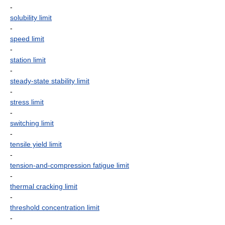
-
solubility limit
-
speed limit
-
station limit
-
steady-state stability limit
-
stress limit
-
switching limit
-
tensile yield limit
-
tension-and-compression fatigue limit
-
thermal cracking limit
-
threshold concentration limit
-