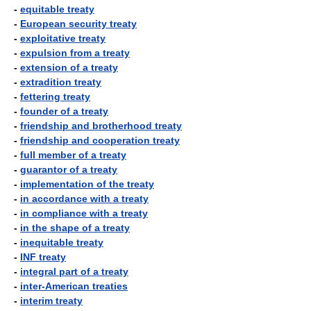
-
equitable treaty
-
European security treaty
-
exploitative treaty
-
expulsion from a treaty
-
extension of a treaty
-
extradition treaty
-
fettering treaty
-
founder of a treaty
-
friendship and brotherhood treaty
-
friendship and cooperation treaty
-
full member of a treaty
-
guarantor of a treaty
-
implementation of the treaty
-
in accordance with a treaty
-
in compliance with a treaty
-
in the shape of a treaty
-
inequitable treaty
-
INF treaty
-
integral part of a treaty
-
inter-American treaties
-
interim treaty