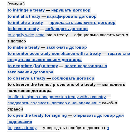
(
кому-л.
)
to infringe a treaty
—
нарушать договор
to initial a treaty
—
парафировать договор
to initiate a treaty
—
предлагать заключить договор
to keep a treaty
—
соблюдать договор
to legally write
smth
into a treaty — официально вносить
что-л.
в договор
to make a treaty
—
заключать договор
to monitor accurately compliance with a treaty
—
тщательно
следить за выполнением договора
to negotiate (for) a treaty
—
вести переговоры о
заключении договора
to observe a treaty
—
соблюдать договор
to observe the terms / provisions of a treaty — выполнять
положения договора
to offer to sign a nonaggression treaty with a country
—
предлагать подписать договор о ненападении с
какой-л.
страной
to open the treaty for signing
—
открывать договор для
подписания
to pass a treaty
— утверждать / одобрять договор
(
о