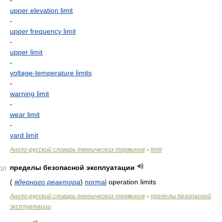
-
upper elevation limit
-
upper frequency limit
-
upper limit
-
voltage-temperature limits
-
warning limit
-
wear limit
-
yard limit
Англо-русский словарь технических терминов
limit
>
пределы безопасной эксплуатации
10
(
ядерного реактора
)
normal
operation limits
Англо-русский словарь технических терминов
пределы безопасной
>
эксплуатации