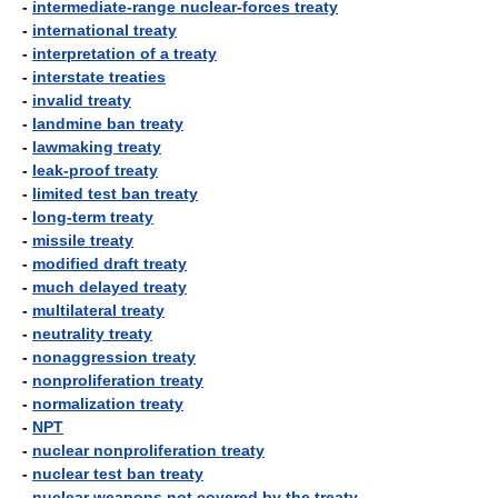
-
intermediate-range nuclear-forces treaty
-
international treaty
-
interpretation of a treaty
-
interstate treaties
-
invalid treaty
-
landmine ban treaty
-
lawmaking treaty
-
leak-proof treaty
-
limited test ban treaty
-
long-term treaty
-
missile treaty
-
modified draft treaty
-
much delayed treaty
-
multilateral treaty
-
neutrality treaty
-
nonaggression treaty
-
nonproliferation treaty
-
normalization treaty
-
NPT
-
nuclear nonproliferation treaty
-
nuclear test ban treaty
-
nuclear weapons not covered by the treaty