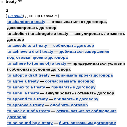
treaty
11
n
(
on smth
)
договор
(
о чем-л.
)
to abandon a treaty
— отказываться от договора,
денонсировать договор
to abolish / to abrogate a treaty — аннулировать / отменять
договор
to accede to a treaty
—
соблюдать договор
to achieve a draft treaty
—
добиваться завершения
подготовки проекта договора
to adhere to (terms of) a treaty
— придерживаться условий
/ соблюдать условия договора
to adopt a draft treaty
—
принимать проект договора
to agree a treaty
—
согласовывать договор
to annex to a treaty
—
прилагать к договору
to annul a treaty
— аннулировать / отменять договор
to append to a treaty
—
прилагать к договору
to approve a treaty
—
одобрять договор
to back out of a treaty
—
отказываться от соблюдения
договора
to be bound by a treaty
—
быть связанным договором