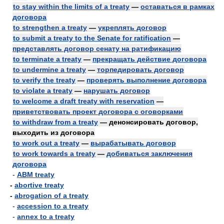
to stay within the limits of a treaty
—
оставаться в рамках
договора
to strengthen a treaty
—
укреплять договор
to submit a treaty to the Senate for ratification
—
представлять договор сенату на ратификацию
to terminate a treaty
—
прекращать действие договора
to undermine a treaty
—
торпедировать договор
to verify the treaty
—
проверять выполнение договора
to violate a treaty
—
нарушать договор
to welcome a draft treaty with reservation
—
приветствовать проект договора с оговорками
to withdraw from a treaty
— денонсировать договор,
выходить из договора
to work out a treaty
—
вырабатывать договор
to work towards a treaty
—
добиваться заключения
договора
-
ABM treaty
-
abortive treaty
-
abrogation of a treaty
-
accession to a treaty
-
annex to a treaty