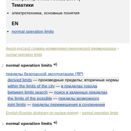
Тематики
электротехника, основные понятия
EN
normal operation limits
Англо-русский словарь нормативно-технической терминологии
>
normal operation limits
normal operation limits
2
пределы безопасной эксплуатации (ЯР)
derived limits
— производные пределы; вторичные нормы
within the limits of the city
—
в пределах города
between limits search
—
поиск в заданных пределах
the limits of the possible
—
пределы возможного
joint limits
—
пределы перемещения в сочленении
English-Russian dictionary on nuclear energy
normal operation limits
>
normal operation limits
3