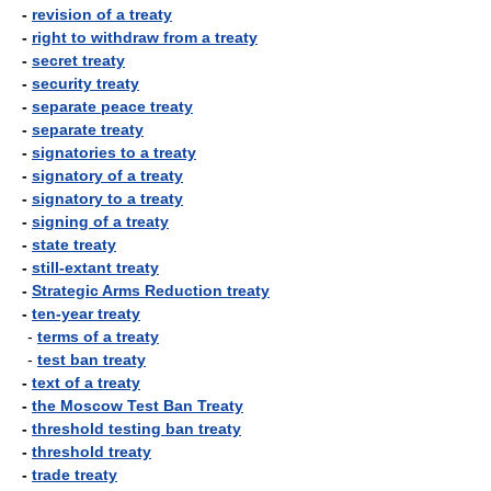
-
revision of a treaty
-
right to withdraw from a treaty
-
secret treaty
-
security treaty
-
separate peace treaty
-
separate treaty
-
signatories to a treaty
-
signatory of a treaty
-
signatory to a treaty
-
signing of a treaty
-
state treaty
-
still-extant treaty
-
Strategic Arms Reduction treaty
-
ten-year treaty
-
terms of a treaty
-
test ban treaty
-
text of a treaty
-
the Moscow Test Ban Treaty
-
threshold testing ban treaty
-
threshold treaty
-
trade treaty