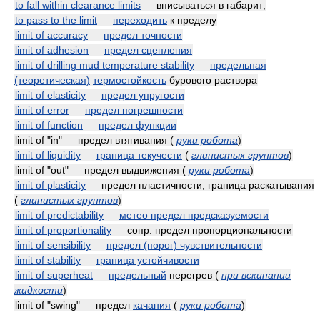
to fall within clearance limits
— вписываться в габарит;
to pass to the limit
—
переходить
к пределу
limit of accuracy
—
предел точности
limit of adhesion
—
предел сцепления
limit of drilling mud temperature stability
—
предельная
(теоретическая)
термостойкость
бурового раствора
limit of elasticity
—
предел упругости
limit of error
—
предел погрешности
limit of function
—
предел функции
limit of "in" — предел втягивания
(
руки робота
)
limit of liquidity
—
граница текучести
(
глинистых грунтов
)
limit of "out" — предел выдвижения
(
руки робота
)
limit of plasticity
— предел пластичности, граница раскатывания
(
глинистых грунтов
)
limit of predictability
—
метео предел предсказуемости
limit of proportionality
— сопр. предел пропорциональности
limit of sensibility
—
предел (порог) чувствительности
limit of stability
—
граница устойчивости
limit of superheat
—
предельный
перегрев
(
при вскипании
жидкости
)
limit of "swing" — предел
качания
(
руки робота
)