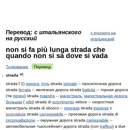
Перевод:
с итальянского
с русского на
на русский
итальянский
non si fa più lunga strada che
quando non si sa dove si vada
Толкование
Перевод
strada
1
strada f 1)
дорога
;
путь
strada
vicinale
-- проселочная дорога
strada
ferrata
-- железная дорога strada
battuta
-- торная дорога
(тж
перен
) strada
maestra
--
магистраль
;
магистральная дорога
;
большак
(
обл
) strada di
scorrimento
veloce -- скоростная
магистраль strada di sbosco
--
просека
strada
traversa
v.
scorciatoia
strada
carreggiabile
-- проезжая дорога strada di
circonvallazione
-- окружная дорога strada
camionabile
--
автомобильная <шоссейная> дорога strada (con
traffico
) a due