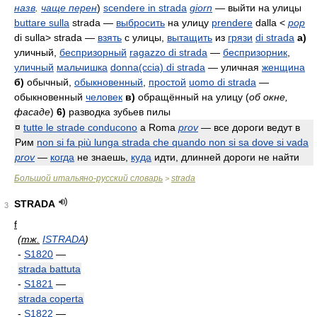
назв
.
чаще перен
)
scendere in strada
giorn
— выйти на улицы
buttare sulla
strada
—
выбросить
на улицу
prendere
dalla <
pop
di sulla> strada
—
взять
с улицы,
вытащить
из
грязи
di strada
а)
уличный,
беспризорный
ragazzo di strada
—
беспризорник
,
уличный
мальчишка
donna(ccia) di strada
— уличная
женщина
б)
обычный,
обыкновенный
,
простой
uomo di strada
—
обыкновенный
человек
в)
обращённый на улицу (
об окне,
фасаде
)
6)
разводка зубьев пилы
¤
tutte le strade conducono
a Roma
prov
— все дороги ведут в
Рим
non si fa più lunga strada che quando non si sa dove si vada
prov
—
когда
не знаешь,
куда
идти, длинней дороги не найти
Большой итальяно-русский словарь
strada
>
STRADA
3
f
(
тж.
ISTRADA
)
-
S1820
—
strada battuta
-
S1821
—
strada coperta
-
S1822
—