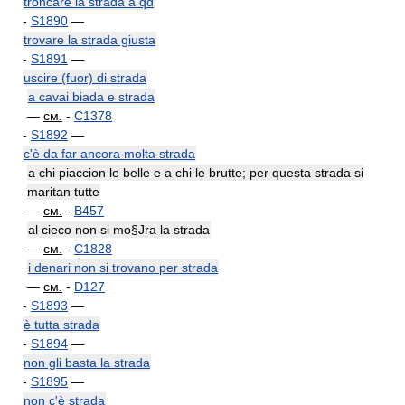
troncare la strada a qd
-
S1890
—
trovare la strada giusta
-
S1891
—
uscire (fuor) di strada
a cavai biada e strada
—
см.
-
C1378
-
S1892
—
c'è da far ancora molta strada
a chi piaccion le belle e a chi le brutte; per questa strada si
maritan tutte
—
см.
-
B457
al cieco non si mo§Jra la strada
—
см.
-
C1828
i denari non si trovano per strada
—
см.
-
D127
-
S1893
—
è tutta strada
-
S1894
—
non gli basta la strada
-
S1895
—
non c'è strada