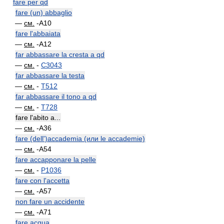
fare per qd
fare (un) abbaglio
—
см.
-A10
fare l'abbaiata
—
см.
-A12
far abbassare la cresta a qd
—
см.
-
C3043
far abbassare la testa
—
см.
-
T512
far abbassare il tono a qd
—
см.
-
T728
fare l'abito a...
—
см.
-A36
fare (dell')accademia (или le accademie)
—
см.
-A54
fare accapponare la pelle
—
см.
-
P1036
fare con l'accetta
—
см.
-A57
non fare un accidente
—
см.
-A71
fare acqua