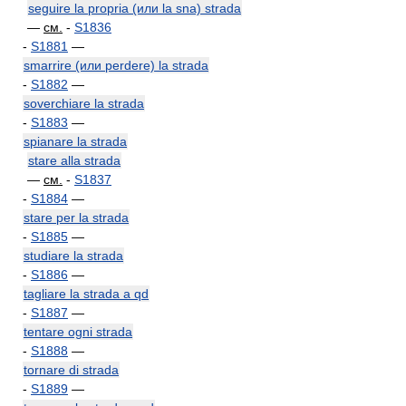
seguire la propria (или la sna) strada
—
см.
-
S1836
-
S1881
—
smarrire (или perdere) la strada
-
S1882
—
soverchiare la strada
-
S1883
—
spianare la strada
stare alla strada
—
см.
-
S1837
-
S1884
—
stare per la strada
-
S1885
—
studiare la strada
-
S1886
—
tagliare la strada a qd
-
S1887
—
tentare ogni strada
-
S1888
—
tornare di strada
-
S1889
—