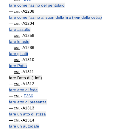
fare come l'asino del pentolaio
—
см.
-A1208
fare come l'asino al suon della lira (или della cetra)
—
см.
-A1204
fare assalto
—
см.
-A1258
fare le aste
—
см.
-A1286
fare gli atti
—
см.
-A1310
fare Patto
—
см.
-A1311
fare l'atto di (+inf.)
—
см.
-A1312
fare atto di fede
—
см.
-
F366
fare atto di presenza
—
см.
-A1313
fare un atto di stizza
—
см.
-A1314
fare un autodafé