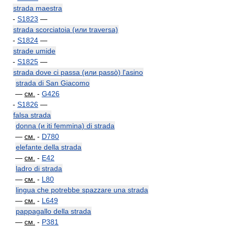
strada maestra
-
S1823
—
strada scorciatoia (или traversa)
-
S1824
—
strade umide
-
S1825
—
strada dove ci passa (или passò) l'asino
strada di San Giacomo
—
см.
-
G426
-
S1826
—
falsa strada
donna (и iti femmina) di strada
—
см.
-
D780
elefante della strada
—
см.
-
E42
ladro di strada
—
см.
-
L80
lingua che potrebbe spazzare una strada
—
см.
-
L649
pappagallo della strada
—
см.
-
P381