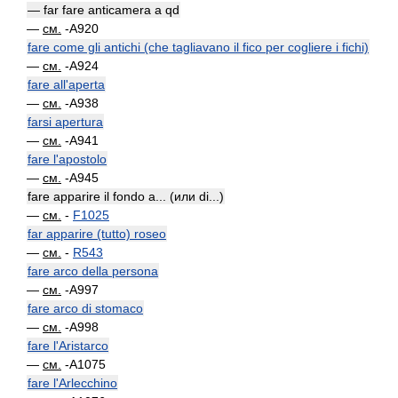
— far fare anticamera a qd
—
см.
-A920
fare come gli antichi (che tagliavano il fico per cogliere i fichi)
—
см.
-A924
fare all'aperta
—
см.
-A938
farsi apertura
—
см.
-A941
fare l'apostolo
—
см.
-A945
fare apparire il fondo a... (или di...)
—
см.
-
F1025
far apparire (tutto) roseo
—
см.
-
R543
fare arco della persona
—
см.
-A997
fare arco di stomaco
—
см.
-A998
fare l'Aristarco
—
см.
-A1075
fare l'Arlecchino