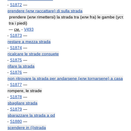
-
S1872
—
prendere (или raccattare) di sulla strada
prendere (или rimettersi) la strada tra (или fra) le gambe (уст.
tra i piedi)
—
см.
-
V493
-
S1873
—
restare a mezza strada
-
S1874
—
ricalcare le strade consuete
-
S1875
—
rifare la strada
-
S1876
—
non ritrovare la strada per andarsene (или tornarsene) a casa
-
S1877
—
rompere, le strade
-
S1878
—
sbagliare strada
-
S1879
—
sbarazzare la strada a qd
-
S1880
—
scendere in (i)strada