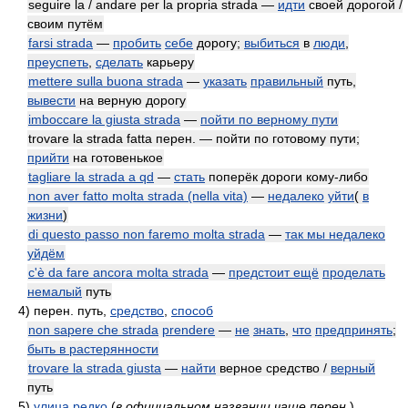
seguire la / andare per la propria strada —
идти
своей дорогой /
своим путём
farsi strada
—
пробить
себе
дорогу;
выбиться
в
люди
,
преуспеть
,
сделать
карьеру
mettere sulla buona strada
—
указать
правильный
путь,
вывести
на верную дорогу
imboccare la giusta strada
—
пойти по верному пути
trovare la strada fatta перен. — пойти по готовому пути;
прийти
на готовенькое
tagliare la strada a qd
—
стать
поперёк дороги кому-либо
non aver fatto molta strada (nella vita)
—
недалеко
уйти
(
в
жизни
)
di questo passo non faremo molta strada
—
так мы недалеко
уйдём
c'è da fare ancora molta strada
—
предстоит ещё
проделать
немалый
путь
4)
перен. путь,
средство
,
способ
non sapere che strada
prendere
—
не
знать
,
что
предпринять
;
быть в растерянности
trovare la strada giusta
—
найти
верное средство /
верный
путь
5)
улица
редко
(
в официальном названии чаще перен.
)