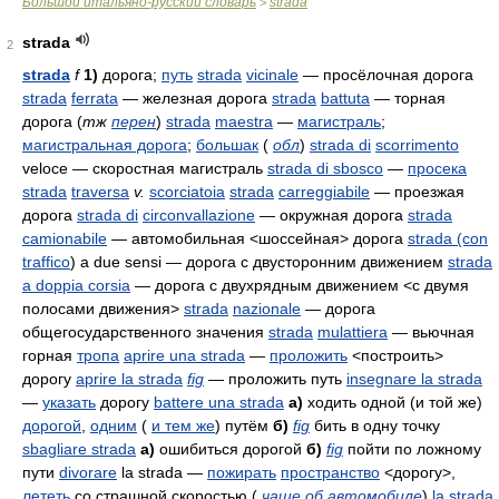
Большой итальяно-русский словарь
strada
>
strada
2
strada
f
1)
дорога;
путь
strada
vicinale
— просёлочная дорога
strada
ferrata
— железная дорога
strada
battuta
— торная
дорога
(
тж
перен
)
strada
maestra
—
магистраль
;
магистральная дорога
;
большак
(
обл
)
strada di
scorrimento
veloce
— скоростная магистраль
strada di sbosco
—
просека
strada
traversa
v.
scorciatoia
strada
carreggiabile
— проезжая
дорога
strada di
circonvallazione
— окружная дорога
strada
camionabile
— автомобильная <шоссейная> дорога
strada (con
traffico
) a due sensi
— дорога с двусторонним движением
strada
a doppia corsia
— дорога с двухрядным движением <с двумя
полосами движения>
strada
nazionale
— дорога
общегосударственного значения
strada
mulattiera
— вьючная
горная
тропа
aprire una strada
—
проложить
<построить>
дорогу
aprire la strada
fig
— проложить путь
insegnare la strada
—
указать
дорогу
battere una strada
а)
ходить одной (и той же)
дорогой
,
одним
(
и тем же
) путём
б)
fig
бить в одну точку
sbagliare strada
а)
ошибиться дорогой
б)
fig
пойти по ложному
пути
divorare
la strada
—
пожирать
пространство
<дорогу>,
лететь
со страшной скоростью (
чаще об
автомобиле
)
la strada