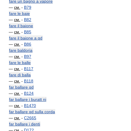
fare un bagno a vapore
—
см.
-
B79
fare le baie
—
см.
-
B82
fare il baione
—
см.
-
B85
fare il baione a qd
—
см.
-
B86
fare baldoria
—
см.
-
B97
fare le balle
—
см.
-
B117
fare di balla
—
см.
-
B118
far ballare qd
—
см.
-
B124
far ballare i buratt ni
—
см.
-
B1470
far ballare qd sulla corda
—
см.
-
C2665
far ballare i denti
—
см.
-
D172