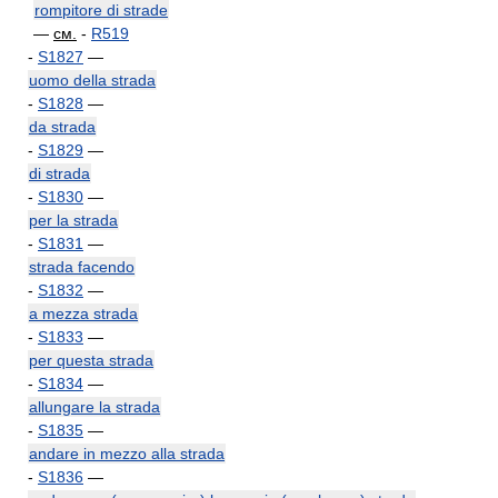
rompitore di strade
—
см.
-
R519
-
S1827
—
uomo della strada
-
S1828
—
da strada
-
S1829
—
di strada
-
S1830
—
per la strada
-
S1831
—
strada facendo
-
S1832
—
a mezza strada
-
S1833
—
per questa strada
-
S1834
—
allungare la strada
-
S1835
—
andare in mezzo alla strada
-
S1836
—