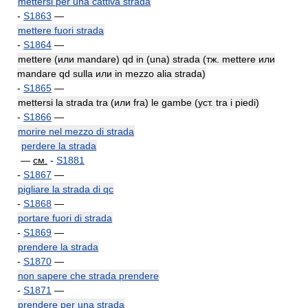
mettersi per una cattiva strada
-
S1863
—
mettere fuori strada
-
S1864
—
mettere (или mandare) qd in (una) strada (тж. mettere или
mandare qd sulla или in mezzo alia strada)
-
S1865
—
mettersi la strada tra (или fra) le gambe (уст. tra i piedi)
-
S1866
—
morire nel mezzo di strada
perdere la strada
—
см.
-
S1881
-
S1867
—
pigliare la strada di qc
-
S1868
—
portare fuori di strada
-
S1869
—
prendere la strada
-
S1870
—
non sapere che strada prendere
-
S1871
—
prendere per una strada