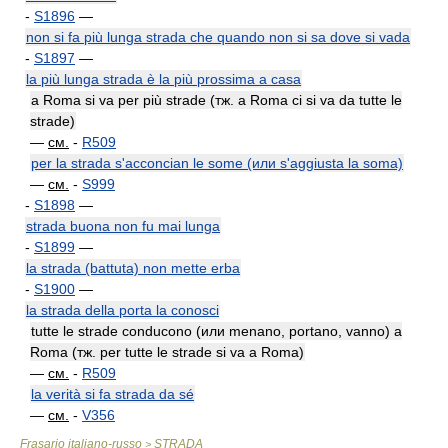
-
S1896
—
non si fa più lunga strada che quando non si sa dove si vada
-
S1897
—
la più lunga strada è la più prossima a casa
a Roma si va per più strade (тж. a Roma ci si va da tutte le
strade)
—
см.
-
R509
per la strada s'acconcian le some (или s'aggiusta la soma)
—
см.
-
S999
-
S1898
—
strada buona non fu mai lunga
-
S1899
—
la strada (battuta) non mette erba
-
S1900
—
la strada della porta la conosci
tutte le strade conducono (или menano, portano, vanno) a
Roma (тж. per tutte le strade si va a Roma)
—
см.
-
R509
la verità si fa strada da sé
—
см.
-
V356
Frasario italiano-russo
STRADA
>