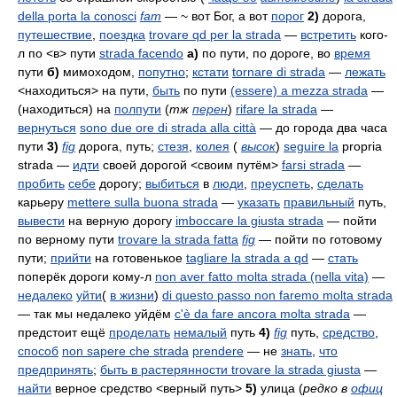
della porta la conosci
fam
— ~ вот Бог, а вот
порог
2)
дорога,
путешествие
,
поездка
trovare qd per la strada
—
встретить
кого-
л по <в> пути
strada facendo
а)
по пути, по дороге, во
время
пути
б)
мимоходом,
попутно
;
кстати
tornare di strada
—
лежать
<находиться> на пути,
быть
по пути
(essere) a mezza strada
—
(находиться) на
полпути
(
тж
перен
)
rifare la strada
—
вернуться
sono due ore di strada alla città
— до города два часа
пути
3)
fig
дорога, путь;
стезя
,
колея
(
высок
)
seguire la
propria
strada
—
идти
своей дорогой <своим путём>
farsi strada
—
пробить
себе
дорогу;
выбиться
в
люди
,
преуспеть
,
сделать
карьеру
mettere sulla buona strada
—
указать
правильный
путь,
вывести
на верную дорогу
imboccare la giusta strada
— пойти
по верному пути
trovare la strada fatta
fig
— пойти по готовому
пути;
прийти
на готовенькое
tagliare la strada a qd
—
стать
поперёк дороги кому-л
non aver fatto molta strada (nella vita)
—
недалеко
уйти
(
в жизни
)
di questo passo non faremo molta strada
— так мы недалеко уйдём
c'è da fare ancora molta strada
—
предстоит ещё
проделать
немалый
путь
4)
fig
путь,
средство
,
способ
non sapere che strada
prendere
— не
знать
,
что
предпринять
;
быть в растерянности
trovare la strada giusta
—
найти
верное средство <верный путь>
5)
улица (
редко в
офиц