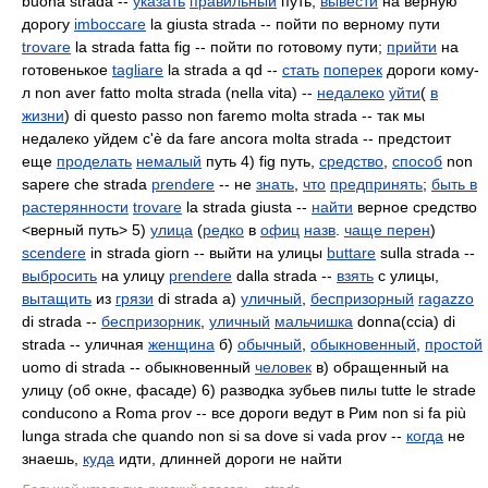
buona strada --
указать
правильный
путь,
вывести
на верную
дорогу
imboccare
la giusta strada -- пойти по верному пути
trovare
la strada fatta fig -- пойти по готовому пути;
прийти
на
готовенькое
tagliare
la strada a qd --
стать
поперек
дороги кому-
л non aver fatto molta strada (nella vita) --
недалеко
уйти
(
в
жизни
) di questo passo non faremo molta strada -- так мы
недалеко уйдем c'è da fare ancora molta strada -- предстоит
еще
проделать
немалый
путь 4) fig путь,
средство
,
способ
non
sapere che strada
prendere
-- не
знать
,
что
предпринять
;
быть в
растерянности
trovare
la strada giusta --
найти
верное средство
<верный путь> 5)
улица
(
редко
в
офиц
назв
.
чаще перен
)
scendere
in strada giorn -- выйти на улицы
buttare
sulla
strada --
выбросить
на улицу
prendere
dalla
strada --
взять
с улицы,
вытащить
из
грязи
di strada а)
уличный
,
беспризорный
ragazzo
di strada --
беспризорник
,
уличный
мальчишка
donna(ccia) di
strada -- уличная
женщина
б)
обычный
,
обыкновенный
,
простой
uomo di strada -- обыкновенный
человек
в) обращенный на
улицу (об окне, фасаде) 6) разводка зубьев пилы tutte le strade
conducono
a Roma prov -- все дороги ведут в Рим non si fa più
lunga strada che quando non si sa dove si vada prov --
когда
не
знаешь,
куда
идти, длинней дороги не найти