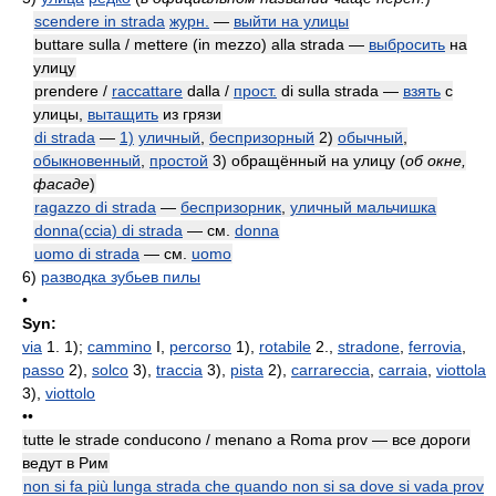
scendere in strada
журн.
—
выйти на улицы
buttare sulla / mettere (in mezzo) alla strada —
выбросить
на
улицу
prendere /
raccattare
dalla /
прост.
di sulla strada —
взять
с
улицы,
вытащить
из грязи
di strada
—
1)
уличный
,
беспризорный
2)
обычный
,
обыкновенный
,
простой
3) обращённый на улицу
(
об окне,
фасаде
)
ragazzo di strada
—
беспризорник
,
уличный мальчишка
donna(ccia) di strada
— см.
donna
uomo di strada
— см.
uomo
6)
разводка зубьев пилы
•
Syn:
via
1. 1);
cammino
I,
percorso
1),
rotabile
2.,
stradone
,
ferrovia
,
passo
2),
solco
3),
traccia
3),
pista
2),
carrareccia
,
carraia
,
viottola
3),
viottolo
••
tutte le strade conducono / menano a Roma prov — все дороги
ведут в Рим
non si fa più lunga strada che quando non si sa dove si vada prov