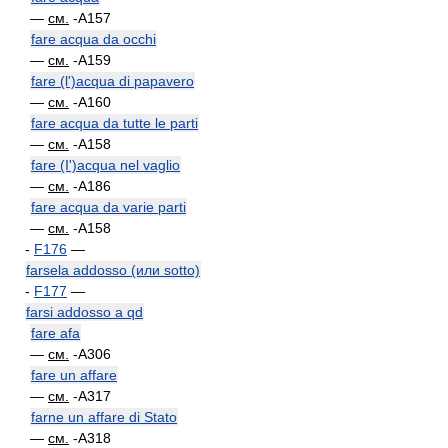
—
см.
-A157
fare acqua da occhi
—
см.
-A159
fare (l')acqua di papavero
—
см.
-A160
fare acqua da tutte le parti
—
см.
-A158
fare (I')acqua nel vaglio
—
см.
-A186
fare acqua da varie parti
—
см.
-A158
-
F176
—
farsela addosso (или sotto)
-
F177
—
farsi addosso a qd
fare afa
—
см.
-A306
fare un affare
—
см.
-A317
farne un affare di Stato
—
см.
-A318