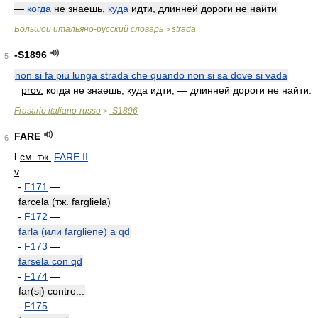
—
когда
не знаешь,
куда
идти, длинней дороги не найти
Большой итальяно-русский словарь
strada
>
-S1896
5
non si fa più lunga strada che quando non si sa dove si vada
prov.
когда не знаешь, куда идти, — длинней дороги не найти.
Frasario italiano-russo
-S1896
>
FARE
6
I
см. тж.
FARE II
v
-
F171
—
farcela (тж. fargliela)
-
F172
—
farla (или fargliene) a qd
-
F173
—
farsela con qd
-
F174
—
far(si) contro...
-
F175
—