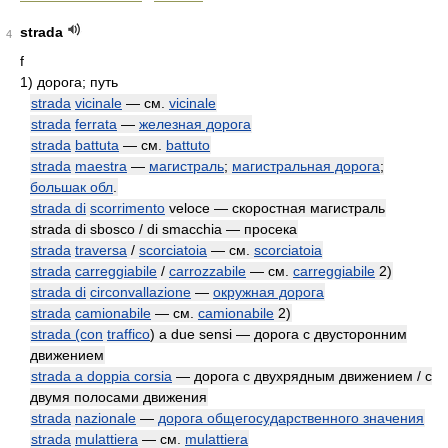
strada
4
f
1)
дорога; путь
strada
vicinale
— см.
vicinale
strada
ferrata
—
железная дорога
strada
battuta
— см.
battuto
strada
maestra
—
магистраль
;
магистральная дорога
;
большак обл
.
strada di
scorrimento
veloce — скоростная магистраль
strada di sbosco / di smacchia — просека
strada
traversa
/
scorciatoia
— см.
scorciatoia
strada
carreggiabile
/
carrozzabile
— см.
carreggiabile
2)
strada di
circonvallazione
—
окружная дорога
strada
camionabile
— см.
camionabile
2)
strada (con
traffico
) a due sensi — дорога с двусторонним
движением
strada a doppia corsia
— дорога с двухрядным движением / с
двумя полосами движения
strada
nazionale
—
дорога общегосударственного значения
strada
mulattiera
— см.
mulattiera