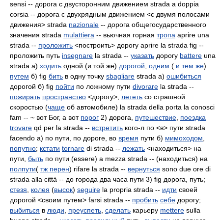
sensi -- дорога с двусторонним движением strada a doppia
corsia -- дорога с двухрядным движением <с двумя полосами
движения> strada
nazionale
-- дорога общегосударственного
значения strada
mulattiera
-- вьючная горная
тропа
aprire una
strada --
проложить
<построить> дорогу aprire la strada fig --
проложить путь
insegnare
la strada --
указать
дорогу
battere
una
strada а)
ходить
одной (и той же)
дорогой
,
одним
(
и тем же
)
путем
б) fig
бить
в одну точку
sbagliare
strada а)
ошибиться
дорогой б) fig
пойти
по ложному пути
divorare
la strada --
пожирать
пространство
<дорогу>,
лететь
со страшной
скоростью (
чаще
об автомобиле) la strada della porta la conosci
fam -- ~ вот Бог, а вот
порог
2) дорога,
путешествие
,
поездка
trovare
qd per la strada --
встретить
кого-л по <в> пути strada
facendo а) по пути, по дороге, во
время
пути б)
мимоходом
,
попутно
;
кстати
tornare
di strada --
лежать
<находиться> на
пути,
быть
по пути (essere) a mezza strada -- (находиться) на
полпути
(
тж перен
) rifare la strada --
вернуться
sono due ore di
strada alla città -- до города два часа пути 3) fig дорога, путь;
стезя
,
колея
(
высок
)
seguire
la
propria strada --
идти
своей
дорогой <своим путем> farsi strada --
пробить
себе
дорогу;
выбиться
в
люди
,
преуспеть
,
сделать
карьеру
mettere
sulla