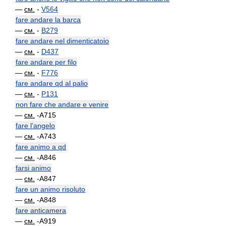
—
см.
-
V564
fare andare la barca
—
см.
-
B279
fare andare nel dimenticatoio
—
см.
-
D437
fare andare per filo
—
см.
-
F776
fare andare qd al palio
—
см.
-
P131
non fare che andare e venire
—
см.
-A715
fare l'angelo
—
см.
-A743
fare animo a qd
—
см.
-A846
farsi animo
—
см.
-A847
fare un animo risoluto
—
см.
-A848
fare anticamera
—
см.
-A919