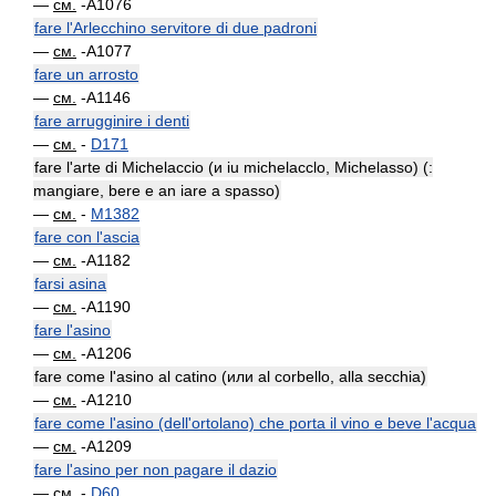
—
см.
-A1076
fare l'Arlecchino servitore di due padroni
—
см.
-A1077
fare un arrosto
—
см.
-A1146
fare arrugginire i denti
—
см.
-
D171
fare l'arte di Michelaccio (и iu michelacclo, Michelasso) (:
mangiare, bere e an iare a spasso)
—
см.
-
M1382
fare con l'ascia
—
см.
-A1182
farsi asina
—
см.
-A1190
fare l'asino
—
см.
-A1206
fare come l'asino al catino (или al corbello, alla secchia)
—
см.
-A1210
fare come l'asino (dell'ortolano) che porta il vino e beve l'acqua
—
см.
-A1209
fare l'asino per non pagare il dazio
—
см.
-
D60