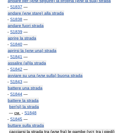
andare per (или seguire) la propria (или la sua) strada
-
S1837
—
andare (или stare) alla strada
-
S1838
—
andare fuori strada
-
S1839
—
aprire la strada
-
S1840
—
aprirsi la (или una) strada
-
S1841
—
assalire (al)la strada
-
S1842
—
avviare su una (или sulla) buona strada
-
S1843
—
battere una strada
-
S1844
—
battere la strada
ber(si) la strada
—
см.
-
S1848
-
S1845
—
buttare sulla strada
cacciarsi la strada tra (или fra) le gambe (уст. tra i piedi)