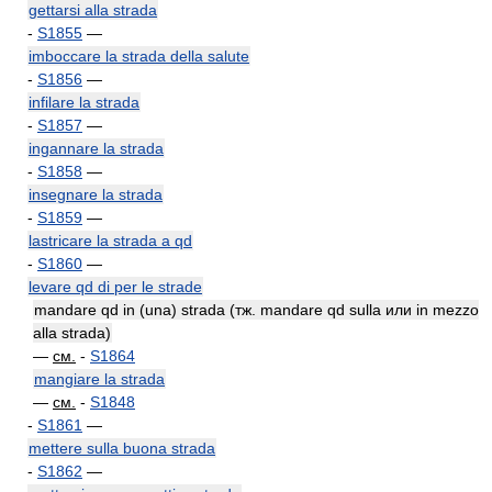
gettarsi alla strada
-
S1855
—
imboccare la strada della salute
-
S1856
—
infilare la strada
-
S1857
—
ingannare la strada
-
S1858
—
insegnare la strada
-
S1859
—
lastricare la strada a qd
-
S1860
—
levare qd di per le strade
mandare qd in (una) strada (тж. mandare qd sulla или in mezzo
alla strada)
—
см.
-
S1864
mangiare la strada
—
см.
-
S1848
-
S1861
—
mettere sulla buona strada
-
S1862
—