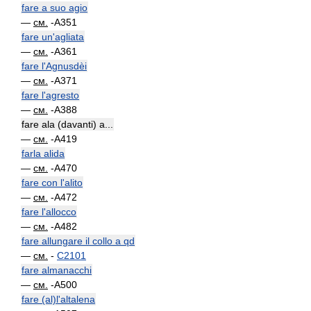
fare a suo agio
—
см.
-A351
fare un'agliata
—
см.
-A361
fare l'Agnusdèi
—
см.
-A371
fare l'agresto
—
см.
-A388
fare ala (davanti) a...
—
см.
-A419
farla alida
—
см.
-A470
fare con l'alito
—
см.
-A472
fare l'allocco
—
см.
-A482
fare allungare il collo a qd
—
см.
-
C2101
fare almanacchi
—
см.
-A500
fare (al)l'altalena