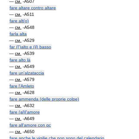
—
см.
-A507
fare altare contro altare
—
см.
-A511
fare alt(o)
—
см.
-A548
farla alta
—
см.
-A529
far (l')alto e (il) basso
—
см.
-A539
fare alto là
—
см.
-A549
fare un'alzataccia
—
см.
-A579
fare l'Amleto
—
см.
-A628
fare ammenda (delle proprie colpe)
—
см.
-A632
fare (al)l'amore
—
см.
-A649
fare all'amore con qc
—
см.
-A650
fare anche le vigilie che non sono del calendario