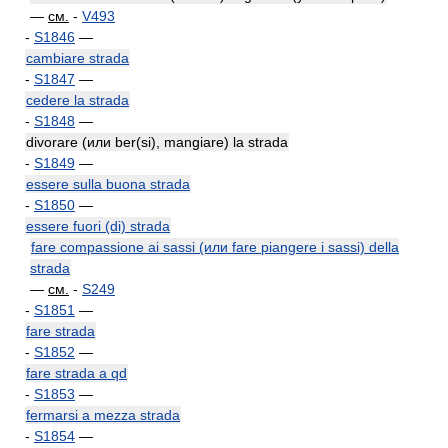
—
см.
-
V493
-
S1846
—
cambiare strada
-
S1847
—
cedere la strada
-
S1848
—
divorare (или ber(si), mangiare) la strada
-
S1849
—
essere sulla buona strada
-
S1850
—
essere fuori (di) strada
fare compassione ai sassi (или fare piangere i sassi) della
strada
—
см.
-
S249
-
S1851
—
fare strada
-
S1852
—
fare strada a qd
-
S1853
—
fermarsi a mezza strada
-
S1854
—