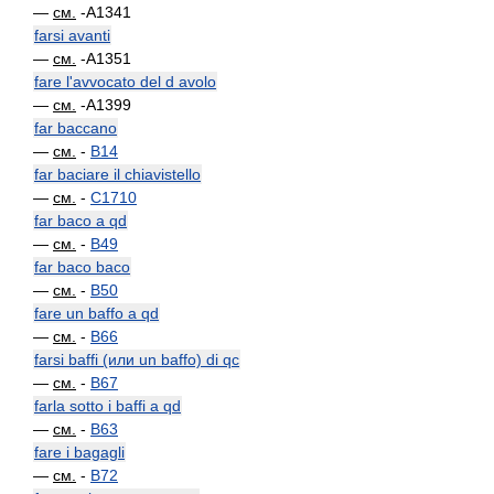
—
см.
-A1341
farsi avanti
—
см.
-A1351
fare l'avvocato del d avolo
—
см.
-A1399
far baccano
—
см.
-
B14
far baciare il chiavistello
—
см.
-
C1710
far baco a qd
—
см.
-
B49
far baco baco
—
см.
-
B50
fare un baffo a qd
—
см.
-
B66
farsi baffi (или un baffo) di qc
—
см.
-
B67
farla sotto i baffi a qd
—
см.
-
B63
fare i bagagli
—
см.
-
B72