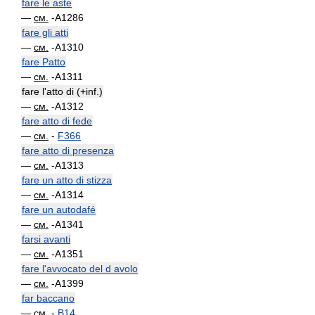
fare le aste
—
см.
-A1286
fare gli atti
—
см.
-A1310
fare Patto
—
см.
-A1311
fare l'atto di (+inf.)
—
см.
-A1312
fare atto di fede
—
см.
-
F366
fare atto di presenza
—
см.
-A1313
fare un atto di stizza
—
см.
-A1314
fare un autodafé
—
см.
-A1341
farsi avanti
—
см.
-A1351
fare l'avvocato del d avolo
—
см.
-A1399
far baccano
—
см.
-
B14