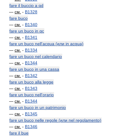
fare il buccio a qd
—
см.
-
B1328
fare buco
—
см.
-
B1340
fare un buco in qc
—
см.
-
B1341
fare un buco nell'acqua (или in acqua)
—
см.
-
B1334
fare un buco nel calendario
—
см.
-
B1344
fare un buco in una cassa
—
см.
-
B1342
fare un buco alla legge
—
см.
-
B1343
fare un buco nell'orario
—
см.
-
B1344
fare un buco in un patrimonio
—
см.
-
B1345
fare un buco nelle regole (или nel regolamento)
—
см.
-
B1346
fare il bue