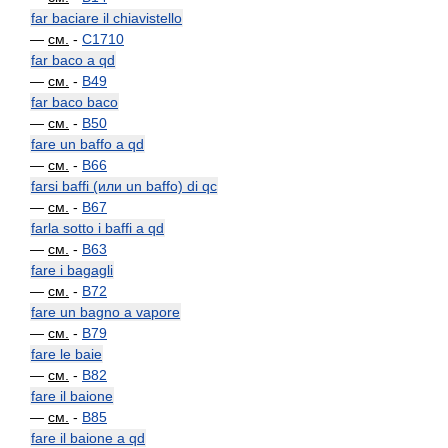
far baciare il chiavistello
—
см.
-
C1710
far baco a qd
—
см.
-
B49
far baco baco
—
см.
-
B50
fare un baffo a qd
—
см.
-
B66
farsi baffi (или un baffo) di qc
—
см.
-
B67
farla sotto i baffi a qd
—
см.
-
B63
fare i bagagli
—
см.
-
B72
fare un bagno a vapore
—
см.
-
B79
fare le baie
—
см.
-
B82
fare il baione
—
см.
-
B85
fare il baione a qd