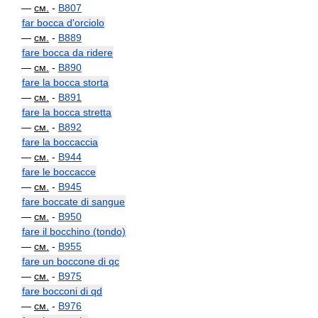
—
см.
-
B807
far bocca d'orciolo
—
см.
-
B889
fare bocca da ridere
—
см.
-
B890
fare la bocca storta
—
см.
-
B891
fare la bocca stretta
—
см.
-
B892
fare la boccaccia
—
см.
-
B944
fare le boccacce
—
см.
-
B945
fare boccate di sangue
—
см.
-
B950
fare il bocchino (tondo)
—
см.
-
B955
fare un boccone di qc
—
см.
-
B975
fare bocconi di qd
—
см.
-
B976