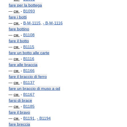
fare per la bottega
—
см.
-
B1093
fare i botti
—
см.
-
B-M-1115
,
-
B-M-1116
fare bottino
—
см.
-
B1108
fare il botto
—
см.
-
B1115
fare un botto alle carte
—
см.
-
B1116
fare alle braccia
—
см.
-
B1166
fare il braccio di ferro
—
см.
-
B1137
fare un braccio di muso a qd
—
см.
-
B1167
farsi di brace
—
см.
-
B1185
fare il bravo
—
см.
-
B1191
,
-
B1194
fare breccia