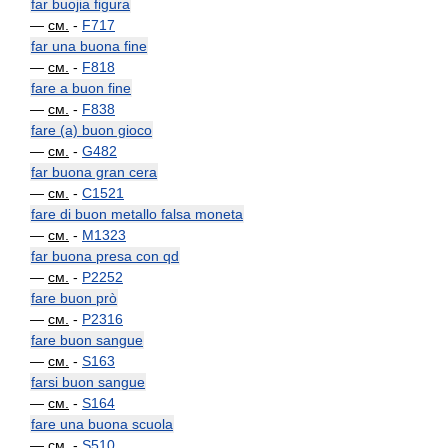
far buojia figura
—
см.
-
F717
far una buona fine
—
см.
-
F818
fare a buon fine
—
см.
-
F838
fare (a) buon gioco
—
см.
-
G482
far buona gran cera
—
см.
-
C1521
fare di buon metallo falsa moneta
—
см.
-
M1323
far buona presa con qd
—
см.
-
P2252
fare buon prò
—
см.
-
P2316
fare buon sangue
—
см.
-
S163
farsi buon sangue
—
см.
-
S164
fare una buona scuola
—
см.
-
S510