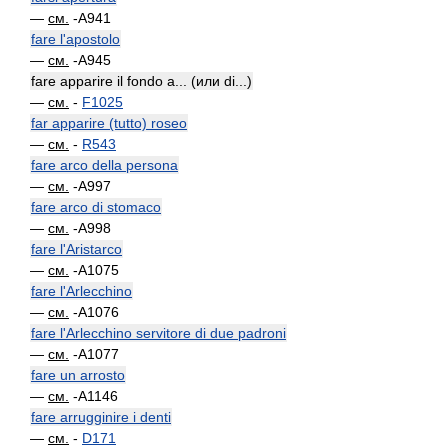
—
см.
-A941
fare l'apostolo
—
см.
-A945
fare apparire il fondo a... (или di...)
—
см.
-
F1025
far apparire (tutto) roseo
—
см.
-
R543
fare arco della persona
—
см.
-A997
fare arco di stomaco
—
см.
-A998
fare l'Aristarco
—
см.
-A1075
fare l'Arlecchino
—
см.
-A1076
fare l'Arlecchino servitore di due padroni
—
см.
-A1077
fare un arrosto
—
см.
-A1146
fare arrugginire i denti
—
см.
-
D171