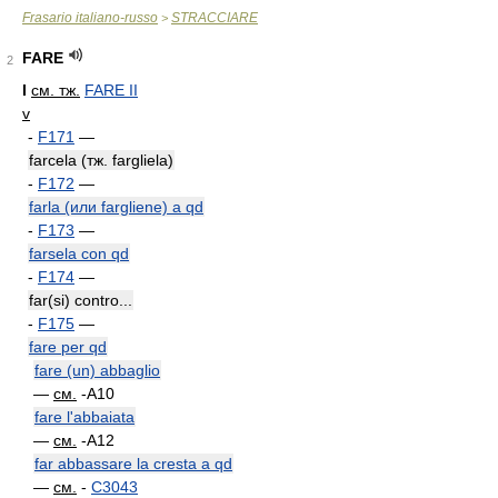
Frasario italiano-russo
STRACCIARE
>
FARE
2
I
см. тж.
FARE II
v
-
F171
—
farcela (тж. fargliela)
-
F172
—
farla (или fargliene) a qd
-
F173
—
farsela con qd
-
F174
—
far(si) contro...
-
F175
—
fare per qd
fare (un) abbaglio
—
см.
-A10
fare l'abbaiata
—
см.
-A12
far abbassare la cresta a qd
—
см.
-
C3043