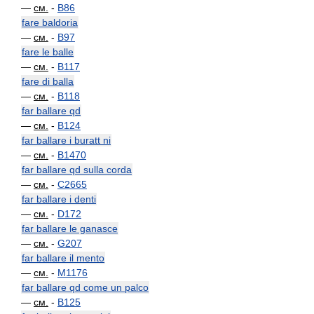
—
см.
-
B86
fare baldoria
—
см.
-
B97
fare le balle
—
см.
-
B117
fare di balla
—
см.
-
B118
far ballare qd
—
см.
-
B124
far ballare i buratt ni
—
см.
-
B1470
far ballare qd sulla corda
—
см.
-
C2665
far ballare i denti
—
см.
-
D172
far ballare le ganasce
—
см.
-
G207
far ballare il mento
—
см.
-
M1176
far ballare qd come un palco
—
см.
-
B125