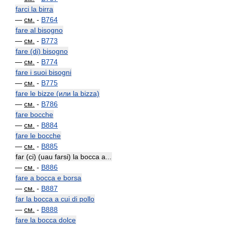
farci la birra
—
см.
-
B764
fare al bisogno
—
см.
-
B773
fare (di) bisogno
—
см.
-
B774
fare i suoi bisogni
—
см.
-
B775
fare le bizze (или la bizza)
—
см.
-
B786
fare bocche
—
см.
-
B884
fare le bocche
—
см.
-
B885
far (ci) (uau farsi) la bocca a...
—
см.
-
B886
fare a bocca e borsa
—
см.
-
B887
far la bocca a cui di pollo
—
см.
-
B888
fare la bocca dolce