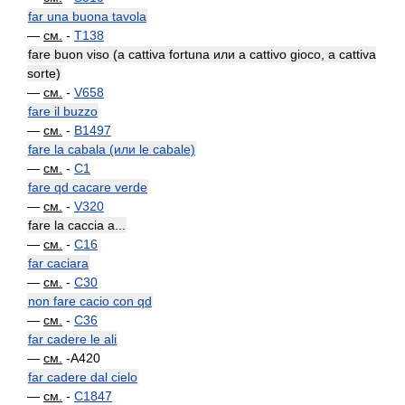
far una buona tavola
—
см.
-
T138
fare buon viso (a cattiva fortuna или a cattivo gioco, a cattiva
sorte)
—
см.
-
V658
fare il buzzo
—
см.
-
B1497
fare la cabala (или le cabale)
—
см.
-
C1
fare qd cacare verde
—
см.
-
V320
fare la caccia a...
—
см.
-
C16
far caciara
—
см.
-
C30
non fare cacio con qd
—
см.
-
C36
far cadere le ali
—
см.
-A420
far cadere dal cielo
—
см.
-
C1847