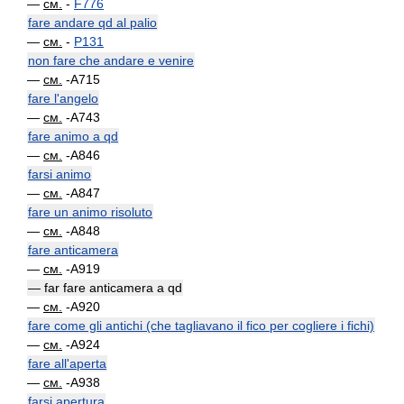
—
см.
-
F776
fare andare qd al palio
—
см.
-
P131
non fare che andare e venire
—
см.
-A715
fare l'angelo
—
см.
-A743
fare animo a qd
—
см.
-A846
farsi animo
—
см.
-A847
fare un animo risoluto
—
см.
-A848
fare anticamera
—
см.
-A919
— far fare anticamera a qd
—
см.
-A920
fare come gli antichi (che tagliavano il fico per cogliere i fichi)
—
см.
-A924
fare all'aperta
—
см.
-A938
farsi apertura