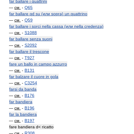
far ballare i quattrini
—
см.
-
Q65
far ballare qd su (или sopra) un quattrino
—
см.
-
Q59
far ballare i sorci nella cassa (или nella credenza)
—
см.
-
S1088
far ballare senza suoni
—
см.
-
S2092
far ballare il trescone
—
см.
-
T927
fare un ballo in campo azzurro
—
см.
-
B131
far balzare il cuore in gola
—
см.
-
C3254
farsi da banda
—
см.
-
B176
far bandiera
—
см.
-
B196
far la bandiera
—
см.
-
B197
fare bandiera d< ricatto
—
см.
-
R308