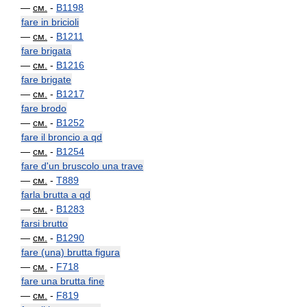
—
см.
-
B1198
fare in bricioli
—
см.
-
B1211
fare brigata
—
см.
-
B1216
fare brigate
—
см.
-
B1217
fare brodo
—
см.
-
B1252
fare il broncio a qd
—
см.
-
B1254
fare d'un bruscolo una trave
—
см.
-
T889
farla brutta a qd
—
см.
-
B1283
farsi brutto
—
см.
-
B1290
fare (una) brutta figura
—
см.
-
F718
fare una brutta fine
—
см.
-
F819