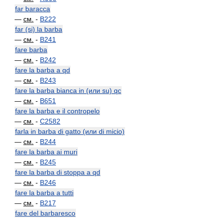
far baracca
—
см.
-
B222
far (si) la barba
—
см.
-
B241
fare barba
—
см.
-
B242
fare la barba a qd
—
см.
-
B243
fare la barba bianca in (или su) qc
—
см.
-
B651
fare la barba e il contropelo
—
см.
-
C2582
farla in barba di gatto (или di micio)
—
см.
-
B244
fare la barba ai muri
—
см.
-
B245
fare la barba di stoppa a qd
—
см.
-
B246
fare la barba a tutti
—
см.
-
B217
fare del barbaresco