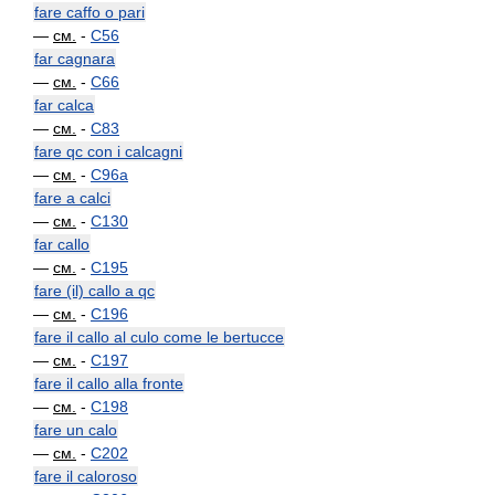
fare caffo o pari
—
см.
-
C56
far cagnara
—
см.
-
C66
far calca
—
см.
-
C83
fare qc con i calcagni
—
см.
-
C96a
fare a calci
—
см.
-
C130
far callo
—
см.
-
C195
fare (il) callo a qc
—
см.
-
C196
fare il callo al culo come le bertucce
—
см.
-
C197
fare il callo alla fronte
—
см.
-
C198
fare un calo
—
см.
-
C202
fare il caloroso