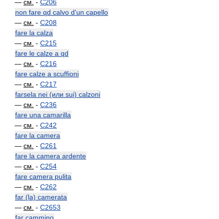
—
см.
-
C206
non fare qd calvo d'un capello
—
см.
-
C208
fare la calza
—
см.
-
C215
fare le calze a qd
—
см.
-
C216
fare calze a scuffioni
—
см.
-
C217
farsela nei (или sui) calzoni
—
см.
-
C236
fare una camarilla
—
см.
-
C242
fare la camera
—
см.
-
C261
fare la camera ardente
—
см.
-
C254
fare camera pulita
—
см.
-
C262
far (la) camerata
—
см.
-
C2653
far cammino