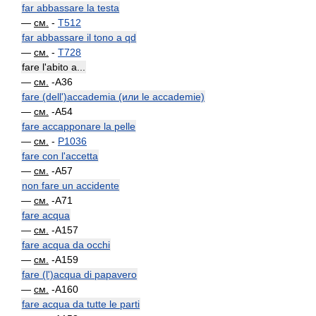
far abbassare la testa
—
см.
-
T512
far abbassare il tono a qd
—
см.
-
T728
fare l'abito a...
—
см.
-A36
fare (dell')accademia (или le accademie)
—
см.
-A54
fare accapponare la pelle
—
см.
-
P1036
fare con l'accetta
—
см.
-A57
non fare un accidente
—
см.
-A71
fare acqua
—
см.
-A157
fare acqua da occhi
—
см.
-A159
fare (l')acqua di papavero
—
см.
-A160
fare acqua da tutte le parti