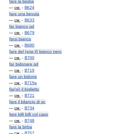
fare la bestia
—
см.
-
B624
fare una bevuta
—
см.
-
B633
far bianco qd
—
см.
-
B679
farsi bianco
—
см.
-
B680
fare del (или il) bianco nero
—
см.
-
B700
far bidonare qd
—
см.
-
B719
fare un bidone
—
см.
-
B719a
far(si) il biglietto
—
см.
-
B721
fare il bilancio di qc
—
см.
-
B734
fare billi billi col capo
—
см.
-
B748
fare la birba
—
см.
-
B757