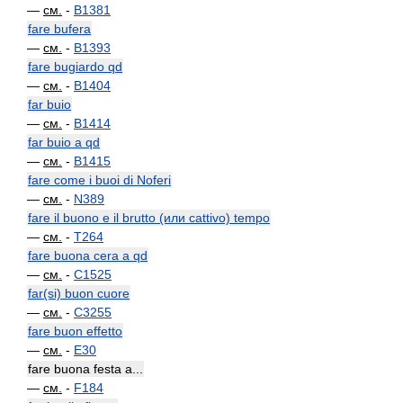
—
см.
-
B1381
fare bufera
—
см.
-
B1393
fare bugiardo qd
—
см.
-
B1404
far buio
—
см.
-
B1414
far buio a qd
—
см.
-
B1415
fare come i buoi di Noferi
—
см.
-
N389
fare il buono e il brutto (или cattivo) tempo
—
см.
-
T264
fare buona cera a qd
—
см.
-
C1525
far(si) buon cuore
—
см.
-
C3255
fare buon effetto
—
см.
-
E30
fare buona festa a...
—
см.
-
F184