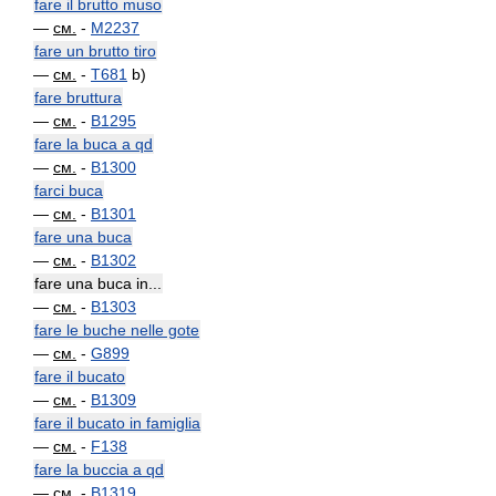
fare il brutto muso
—
см.
-
M2237
fare un brutto tiro
—
см.
-
T681
b)
fare bruttura
—
см.
-
B1295
fare la buca a qd
—
см.
-
B1300
farci buca
—
см.
-
B1301
fare una buca
—
см.
-
B1302
fare una buca in...
—
см.
-
B1303
fare le buche nelle gote
—
см.
-
G899
fare il bucato
—
см.
-
B1309
fare il bucato in famiglia
—
см.
-
F138
fare la buccia a qd
—
см.
-
B1319