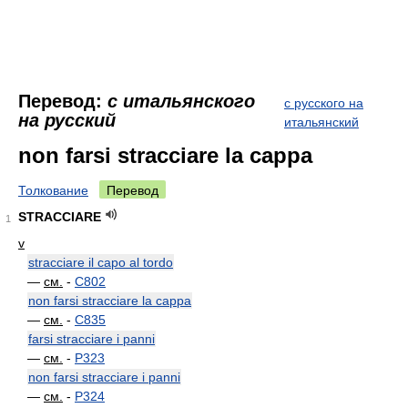
Перевод:
с итальянского
с русского на
на русский
итальянский
non farsi stracciare la cappa
Толкование
Перевод
STRACCIARE
1
v
stracciare il capo al tordo
—
см.
-
C802
non farsi stracciare la cappa
—
см.
-
C835
farsi stracciare i panni
—
см.
-
P323
non farsi stracciare i panni
—
см.
-
P324