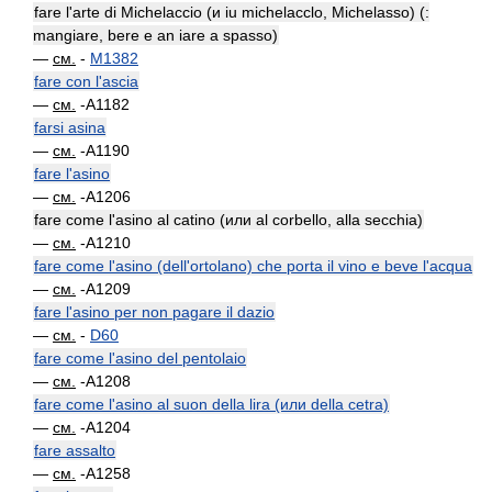
fare l'arte di Michelaccio (и iu michelacclo, Michelasso) (:
mangiare, bere e an iare a spasso)
—
см.
-
M1382
fare con l'ascia
—
см.
-A1182
farsi asina
—
см.
-A1190
fare l'asino
—
см.
-A1206
fare come l'asino al catino (или al corbello, alla secchia)
—
см.
-A1210
fare come l'asino (dell'ortolano) che porta il vino e beve l'acqua
—
см.
-A1209
fare l'asino per non pagare il dazio
—
см.
-
D60
fare come l'asino del pentolaio
—
см.
-A1208
fare come l'asino al suon della lira (или della cetra)
—
см.
-A1204
fare assalto
—
см.
-A1258