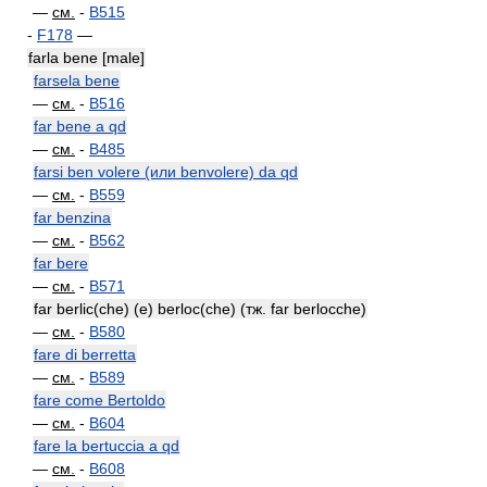
—
см.
-
B515
-
F178
—
farla bene [male]
farsela bene
—
см.
-
B516
far bene a qd
—
см.
-
B485
farsi ben volere (или benvolere) da qd
—
см.
-
B559
far benzina
—
см.
-
B562
far bere
—
см.
-
B571
far berlic(che) (e) berloc(che) (тж. far berlocche)
—
см.
-
B580
fare di berretta
—
см.
-
B589
fare come Bertoldo
—
см.
-
B604
fare la bertuccia a qd
—
см.
-
B608