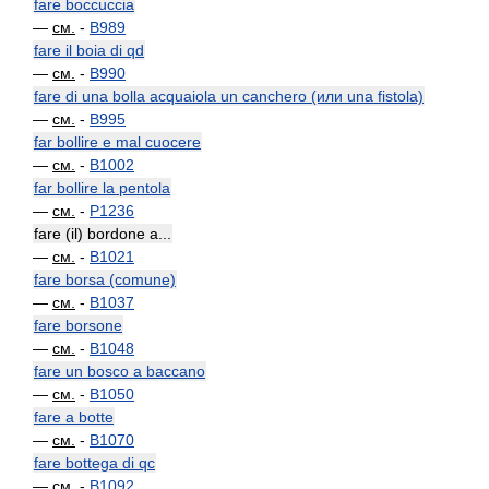
fare boccuccia
—
см.
-
B989
fare il boia di qd
—
см.
-
B990
fare di una bolla acquaiola un canchero (или una fistola)
—
см.
-
B995
far bollire e mal cuocere
—
см.
-
B1002
far bollire la pentola
—
см.
-
P1236
fare (il) bordone a...
—
см.
-
B1021
fare borsa (comune)
—
см.
-
B1037
fare borsone
—
см.
-
B1048
fare un bosco a baccano
—
см.
-
B1050
fare a botte
—
см.
-
B1070
fare bottega di qc
—
см.
-
B1092