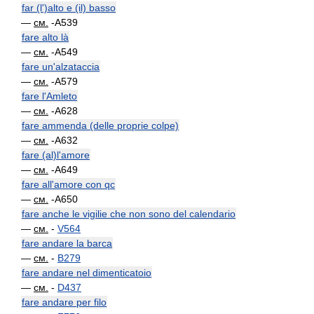
far (l')alto e (il) basso
—
см.
-A539
fare alto là
—
см.
-A549
fare un'alzataccia
—
см.
-A579
fare l'Amleto
—
см.
-A628
fare ammenda (delle proprie colpe)
—
см.
-A632
fare (al)l'amore
—
см.
-A649
fare all'amore con qc
—
см.
-A650
fare anche le vigilie che non sono del calendario
—
см.
-
V564
fare andare la barca
—
см.
-
B279
fare andare nel dimenticatoio
—
см.
-
D437
fare andare per filo