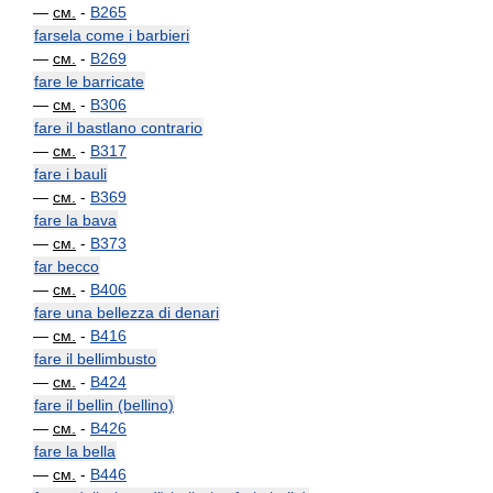
—
см.
-
B265
farsela come i barbieri
—
см.
-
B269
fare le barricate
—
см.
-
B306
fare il bastlano contrario
—
см.
-
B317
fare i bauli
—
см.
-
B369
fare la bava
—
см.
-
B373
far becco
—
см.
-
B406
fare una bellezza di denari
—
см.
-
B416
fare il bellimbusto
—
см.
-
B424
fare il bellin (bellino)
—
см.
-
B426
fare la bella
—
см.
-
B446