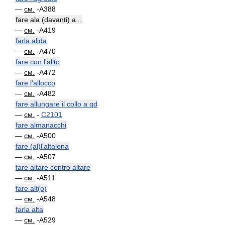
—
см.
-A388
fare ala (davanti) a...
—
см.
-A419
farla alida
—
см.
-A470
fare con l'alito
—
см.
-A472
fare l'allocco
—
см.
-A482
fare allungare il collo a qd
—
см.
-
C2101
fare almanacchi
—
см.
-A500
fare (al)l'altalena
—
см.
-A507
fare altare contro altare
—
см.
-A511
fare alt(o)
—
см.
-A548
farla alta
—
см.
-A529