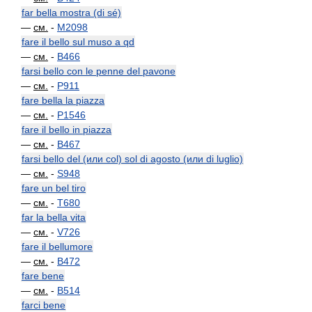
far bella mostra (di sé)
—
см.
-
M2098
fare il bello sul muso a qd
—
см.
-
B466
farsi bello con le penne del pavone
—
см.
-
P911
fare bella la piazza
—
см.
-
P1546
fare il bello in piazza
—
см.
-
B467
farsi bello del (или col) sol di agosto (или di luglio)
—
см.
-
S948
fare un bel tiro
—
см.
-
T680
far la bella vita
—
см.
-
V726
fare il bellumore
—
см.
-
B472
fare bene
—
см.
-
B514
farci bene