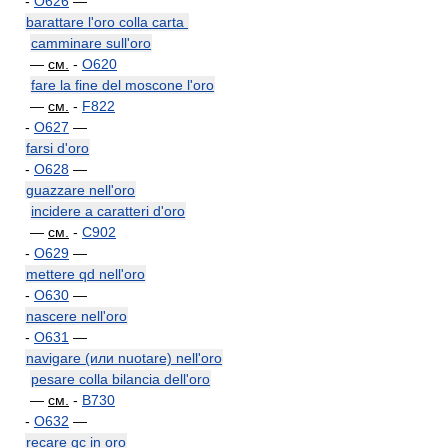
-
O626
—
barattare l'oro colla carta
camminare sull'oro
—
см.
-
O620
fare la fine del moscone l'oro
—
см.
-
F822
-
O627
—
farsi d'oro
-
O628
—
guazzare nell'oro
incidere a caratteri d'oro
—
см.
-
C902
-
O629
—
mettere qd nell'oro
-
O630
—
nascere nell'oro
-
O631
—
navigare (или nuotare) nell'oro
pesare colla bilancia dell'oro
—
см.
-
B730
-
O632
—
recare qc in oro