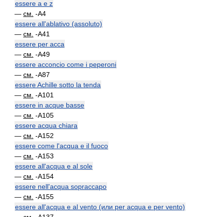
essere a e z
—
см.
-A4
essere all'ablativo (assoluto)
—
см.
-A41
essere per acca
—
см.
-A49
essere acconcio come i peperoni
—
см.
-A87
essere Achille sotto la tenda
—
см.
-A101
essere in acque basse
—
см.
-A105
essere acqua chiara
—
см.
-A152
essere come l'acqua e il fuoco
—
см.
-A153
essere all'acqua e al sole
—
см.
-A154
essere nell'acqua sopraccapo
—
см.
-A155
essere all'acqua e al vento (или per acqua e per vento)