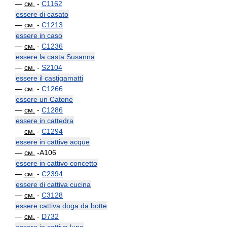
—
см.
-
C1162
essere di casato
—
см.
-
C1213
essere in caso
—
см.
-
C1236
essere la casta Susanna
—
см.
-
S2104
essere il castigamatti
—
см.
-
C1266
essere un Catone
—
см.
-
C1286
essere in cattedra
—
см.
-
C1294
essere in cattive acque
—
см.
-A106
essere in cattivo concetto
—
см.
-
C2394
essere di cattiva cucina
—
см.
-
C3128
essere cattiva doga da botte
—
см.
-
D732