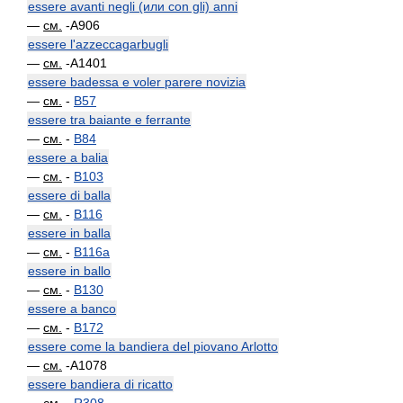
essere avanti negli (или con gli) anni
—
см.
-A906
essere l'azzeccagarbugli
—
см.
-A1401
essere badessa e voler parere novizia
—
см.
-
B57
essere tra baiante e ferrante
—
см.
-
B84
essere a balia
—
см.
-
B103
essere di balla
—
см.
-
B116
essere in balla
—
см.
-
B116a
essere in ballo
—
см.
-
B130
essere a banco
—
см.
-
B172
essere come la bandiera del piovano Arlotto
—
см.
-A1078
essere bandiera di ricatto