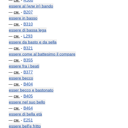
—
см.
-
R308
essere al (или in) bando
—
см.
-
B207
essere in basso
—
см.
-
B310
essere di bassa lega
—
см.
-
L293
essere da basto e da sella
—
см.
-
B321
essere come al battesimo il compare
—
см.
-
B355
essere fra i beati
—
см.
-
B377
essere becco
—
см.
-
B404
esser becco e bastonato
—
см.
-
B405
essere nel suo bello
—
см.
-
B464
essere di bella età
—
см.
-
E251
essere bell'e fritto