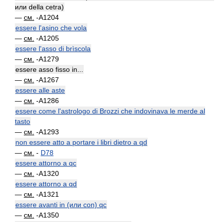
или della cetra)
—
см.
-A1204
essere l'asino che vola
—
см.
-A1205
essere l'asso di brìscola
—
см.
-A1279
essere asso fisso in...
—
см.
-A1267
essere alle aste
—
см.
-A1286
essere come l'astrologo di Brozzi che indovinava le merde al
tasto
—
см.
-A1293
non essere atto a portare i libri dietro a qd
—
см.
-
D78
essere attorno a qc
—
см.
-A1320
essere attorno a qd
—
см.
-A1321
essere avanti in (или con) qc
—
см.
-A1350