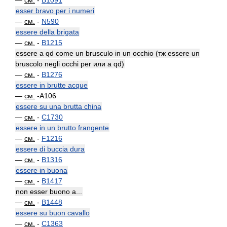
—
см.
-
B1091
esser bravo per i numeri
—
см.
-
N590
essere della brigata
—
см.
-
B1215
essere a qd come un brusculo in un occhio (тж essere un
bruscolo negli occhi per или a qd)
—
см.
-
B1276
essere in brutte acque
—
см.
-A106
essere su una brutta china
—
см.
-
C1730
essere in un brutto frangente
—
см.
-
F1216
essere di buccia dura
—
см.
-
B1316
essere in buona
—
см.
-
B1417
non esser buono a...
—
см.
-
B1448
essere su buon cavallo
—
см.
-
C1363