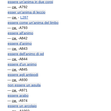
essere un'anima in due corpi
—
см.
-A792
esser un'anima di leccio
—
см.
-
L287
essere come un'anima del limbo
—
см.
-A793
essere all'animo
—
см.
-A842
essere d'animo
—
см.
-A843
essere dell'animo di qd
—
см.
-A844
essere d'un animo
—
см.
-A845
essere agli antipodi
—
см.
-A930
non essere un aquila
—
см.
-A971
essere arabo
—
см.
-A974
essere un arcolaio