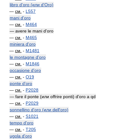
libro d'oro (или d'Oro)
—
см.
-
L557
mani d'oro
—
см.
-
M464
— avere le mani d'oro
—
см.
-
M465
miniera d'oro
—
см.
-
M1481
le montagne d'oro
—
см.
-
M1846
occasione d'oro
—
см.
-
O19
ponte d'oro
—
см.
-
P2028
— fare il ponte (или offrire ponti) d'oro a qd
—
см.
-
P2029
sonnellino d'oro (или dell'oro)
—
см.
-
S1021
tempo d'oro
—
см.
-
T205
ugola d'oro