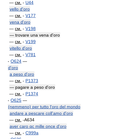
—
см.
-
U44
vello d'oro
—
см.
-
V177
vena d'oro
—
см.
-
V198
— trovare una vena d'oro
—
см.
-
V199
vitello d'oro
—
см.
-
V781
-
O624
—
d'oro
a peso d'oro
—
см.
-
P1373
— pagare a peso d'oro
—
см.
-
P1374
-
O625
—
(nemmeno) per tutto l'oro del mondo
andare a pescare coll'amo d'oro
—
см.
-A634
aver caro qc mille once d'oro
—
см.
-
C999a