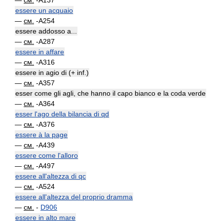
—
см.
-A137
essere un acquaio
—
см.
-A254
essere addosso a...
—
см.
-A287
essere in affare
—
см.
-A316
essere in agio di (+ inf.)
—
см.
-A357
esser come gli agli, che hanno il capo bianco e la coda verde
—
см.
-A364
esser l'ago della bilancia di qd
—
см.
-A376
essere à la page
—
см.
-A439
essere come l'alloro
—
см.
-A497
essere all'altezza di qc
—
см.
-A524
essere all'altezza del proprio dramma
—
см.
-
D906
essere in alto mare