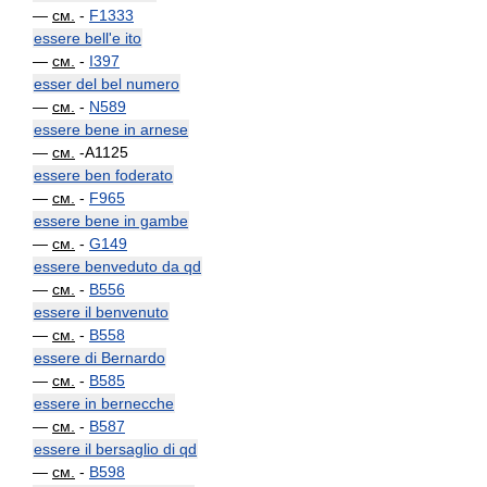
—
см.
-
F1333
essere bell'e ito
—
см.
-
I397
esser del bel numero
—
см.
-
N589
essere bene in arnese
—
см.
-A1125
essere ben foderato
—
см.
-
F965
essere bene in gambe
—
см.
-
G149
essere benveduto da qd
—
см.
-
B556
essere il benvenuto
—
см.
-
B558
essere di Bernardo
—
см.
-
B585
essere in bernecche
—
см.
-
B587
essere il bersaglio di qd
—
см.
-
B598