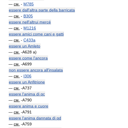
—
см.
-
M785
essere dall'altra parte della barricata
—
см.
-
B305
essere nell'altrui mercé
—
см.
-
M1216
essere amici come cani e gatti
—
см.
-
C433a
essere un Amleto
—
см.
-A628 a)
essere come l'ancora
—
см.
-A699
non essere ancora all'insalata
—
см.
-
I306
essere un Anfitrione
—
см.
-A737
essere l'anima di qc
—
см.
-A790
essere anima e cuore
—
см.
-A791
essere l'anima dannata di qd
—
см.
-A759