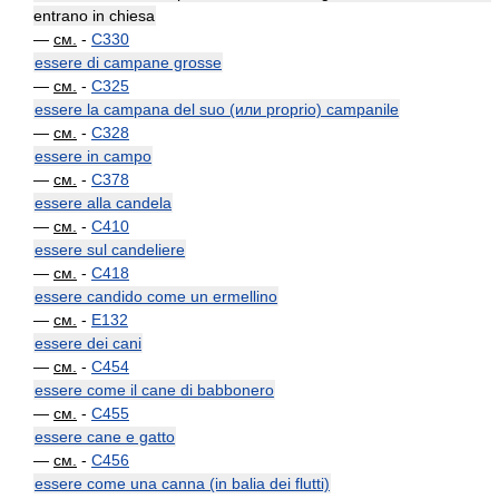
entrano in chiesa
—
см.
-
C330
essere di campane grosse
—
см.
-
C325
essere la campana del suo (или proprio) campanile
—
см.
-
C328
essere in campo
—
см.
-
C378
essere alla candela
—
см.
-
C410
essere sul candeliere
—
см.
-
C418
essere candido come un ermellino
—
см.
-
E132
essere dei cani
—
см.
-
C454
essere come il cane di babbonero
—
см.
-
C455
essere cane e gatto
—
см.
-
C456
essere come una canna (in balia dei flutti)