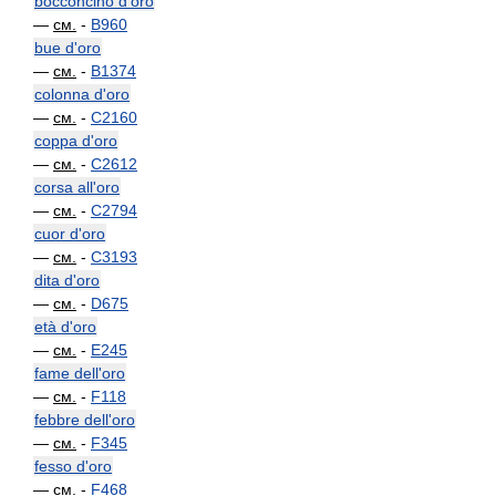
bocconcino d'oro
—
см.
-
B960
bue d'oro
—
см.
-
B1374
colonna d'oro
—
см.
-
C2160
coppa d'oro
—
см.
-
C2612
corsa all'oro
—
см.
-
C2794
cuor d'oro
—
см.
-
C3193
dita d'oro
—
см.
-
D675
età d'oro
—
см.
-
E245
fame dell'oro
—
см.
-
F118
febbre dell'oro
—
см.
-
F345
fesso d'oro
—
см.
-
F468