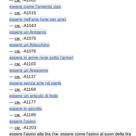
—
см.
-A1002
essere come l'argento vivo
—
см.
-A1015
essere nell'aria (или per aria)
—
см.
-A1043
essere un Aristarco
—
см.
-A1075
essere un Arlecchino
—
см.
-A1076
essere in arme (или sotto l'arme)
—
см.
-A1103
essere un Arpagone
—
см.
-A1137
essere senza arte né parte
—
см.
-A1168
essere un articolo di fede
—
см.
-A1177
essere in ascolto
—
см.
-A1189
essere l'asino
—
см.
-A1203
essere l'asino alla lira (тж. essere come l'asino al suon della lira