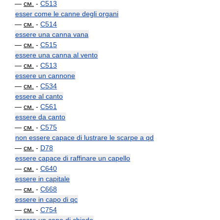
—
см.
-
C513
esser come le canne degli organi
—
см.
-
C514
essere una canna vana
—
см.
-
C515
essere una canna al vento
—
см.
-
C513
essere un cannone
—
см.
-
C534
essere al canto
—
см.
-
C561
essere da canto
—
см.
-
C575
non essere capace di lustrare le scarpe a qd
—
см.
-
D78
essere capace di raffinare un capello
—
см.
-
C640
essere in capitale
—
см.
-
C668
essere in capo di qc
—
см.
-
C754