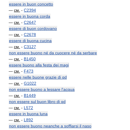
essere in buon concetto
—
см.
-
C2394
essere in buona corda
—
см.
-
C2647
essere di buon cordovano
—
см.
-
C2678
essere di buona cucina
—
см.
-
C3127
non essere buono né da cuocere né da serbare
—
см.
-
B1450
essere buono alla festa dei magi
—
см.
-
F473
essere nelle buone grazie di qd
—
см.
-
G1022
non essere buono a lessare l'acqua
—
см.
-
B1449
non essere sul buon libro di qd
—
см.
-
L572
essere in buona luna
—
см.
-
L892
non essere buono neanche a soffiarsi il naso