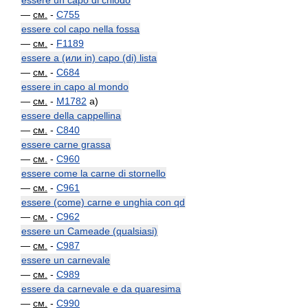
essere un capo di chiodo
—
см.
-
C755
essere col capo nella fossa
—
см.
-
F1189
essere a (или in) capo (di) lista
—
см.
-
C684
essere in capo al mondo
—
см.
-
M1782
a)
essere della cappellina
—
см.
-
C840
essere carne grassa
—
см.
-
C960
essere come la carne di stornello
—
см.
-
C961
essere (come) carne e unghia con qd
—
см.
-
C962
essere un Cameade (qualsiasi)
—
см.
-
C987
essere un carnevale
—
см.
-
C989
essere da carnevale e da quaresima
—
см.
-
C990