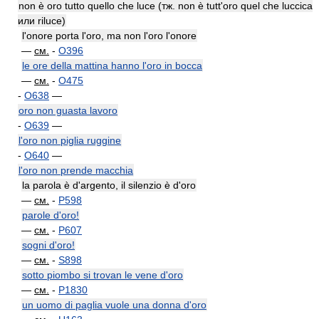
non è oro tutto quello che luce (тж. non è tutt'oro quel che luccica
или riluce)
l'onore porta l'oro, ma non l'oro l'onore
—
см.
-
O396
le ore della mattina hanno l'oro in bocca
—
см.
-
O475
-
O638
—
oro non guasta lavoro
-
O639
—
l'oro non piglia ruggine
-
O640
—
l'oro non prende macchia
la parola è d'argento, il silenzio è d'oro
—
см.
-
P598
parole d'oro!
—
см.
-
P607
sogni d'oro!
—
см.
-
S898
sotto piombo si trovan le vene d'oro
—
см.
-
P1830
un uomo di paglia vuole una donna d'oro