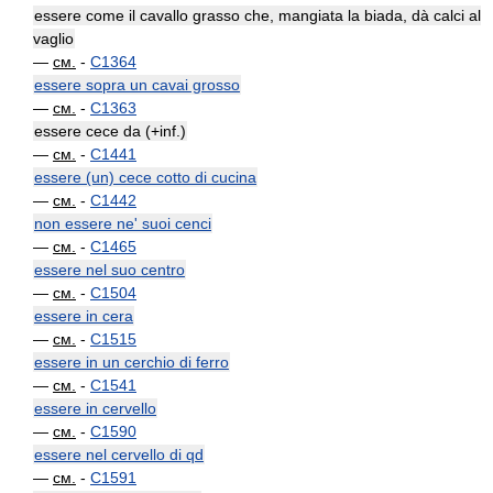
essere come il cavallo grasso che, mangiata la biada, dà calci al
vaglio
—
см.
-
C1364
essere sopra un cavai grosso
—
см.
-
C1363
essere cece da (+inf.)
—
см.
-
C1441
essere (un) cece cotto di cucina
—
см.
-
C1442
non essere ne' suoi cenci
—
см.
-
C1465
essere nel suo centro
—
см.
-
C1504
essere in cera
—
см.
-
C1515
essere in un cerchio di ferro
—
см.
-
C1541
essere in cervello
—
см.
-
C1590
essere nel cervello di qd
—
см.
-
C1591