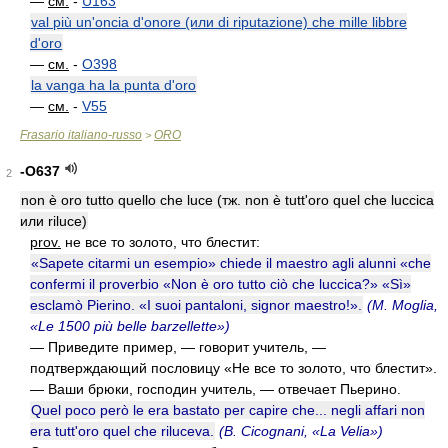
—
см.
-
U163
val più un'oncia d'onore (или di riputazione) che mille libbre
d'oro
—
см.
-
O398
la vanga ha la punta d'oro
—
см.
-
V55
Frasario italiano-russo
ORO
>
-O637
2
non è oro tutto quello che luce (тж. non è tutt'oro quel che luccica
или riluce)
prov.
не все то золото, что блестит:
«Sapete citarmi un esempio» chiede il maestro agli alunni «che
confermi il proverbio «Non è oro tutto ciò che luccica?» «Sì»
esclamò Pierino. «I suoi pantaloni, signor maestro!».
(M. Moglia,
«Le 1500 più belle barzellette»)
— Приведите пример, — говорит учитель, —
подтверждающий пословицу «Не все то золото, что блестит».
— Ваши брюки, господин учитель, — отвечает Пьерино.
Quel poco però le era bastato per capire che... negli affari non
era tutt'oro quel che riluceva.
(B. Cicognani, «La Velia»)