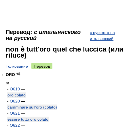
Перевод:
с итальянского
с русского на
на русский
итальянский
non è tutt'oro quel che luccica (или
riluce)
Толкование
Перевод
ORO
1
m
-
O619
—
oro colato
-
O620
—
camminare sull'oro (colato)
-
O621
—
essere tutto oro colato
-
O622
—