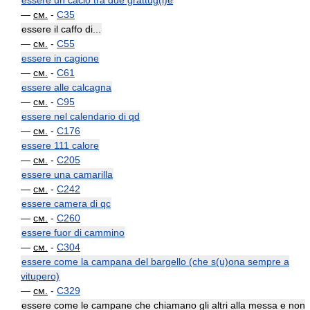
essere un cacio tra due grattug(i)e
—
см.
-
C35
essere il caffo di...
—
см.
-
C55
essere in cagione
—
см.
-
C61
essere alle calcagna
—
см.
-
C95
essere nel calendario di qd
—
см.
-
C176
essere 111 calore
—
см.
-
C205
essere una camarilla
—
см.
-
C242
essere camera di qc
—
см.
-
C260
essere fuor di cammino
—
см.
-
C304
essere come la campana del bargello (che s(u)ona sempre a
vitupero)
—
см.
-
C329
essere come le campane che chiamano gli altri alla messa e non