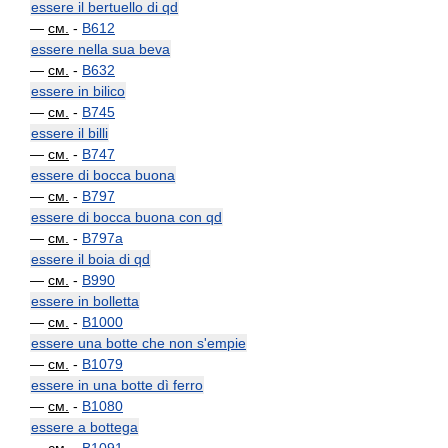
essere il bertuello di qd
—
см.
-
B612
essere nella sua beva
—
см.
-
B632
essere in bilico
—
см.
-
B745
essere il billi
—
см.
-
B747
essere di bocca buona
—
см.
-
B797
essere di bocca buona con qd
—
см.
-
B797a
essere il boia di qd
—
см.
-
B990
essere in bolletta
—
см.
-
B1000
essere una botte che non s'empie
—
см.
-
B1079
essere in una botte dì ferro
—
см.
-
B1080
essere a bottega