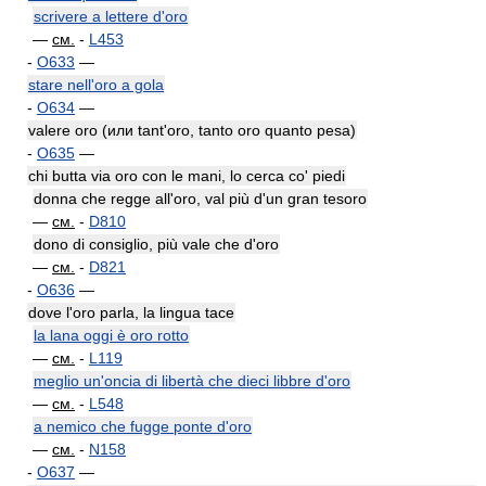
scrivere a lettere d'oro
—
см.
-
L453
-
O633
—
stare nell'oro a gola
-
O634
—
valere oro (или tant'oro, tanto oro quanto pesa)
-
O635
—
chi butta via oro con le mani, lo cerca co' piedi
donna che regge all'oro, val più d'un gran tesoro
—
см.
-
D810
dono di consiglio, più vale che d'oro
—
см.
-
D821
-
O636
—
dove l'oro parla, la lingua tace
la lana oggi è oro rotto
—
см.
-
L119
meglio un'oncia di libertà che dieci libbre d'oro
—
см.
-
L548
a nemico che fugge ponte d'oro
—
см.
-
N158
-
O637
—