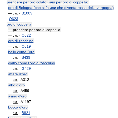
prendere per oro colato (или per oro di coppella)
oro di Bologna (che si fa или che diventa rosso della vergogna)
—
см.
-
B1009
-
O623
—
oro di coppella
— prendere per oro di coppella
—
см.
-
O622
oro di zecchino
—
см.
-
O619
bello come l'oro
—
см.
-
B439
giallo come l'oro di zecchino
—
см.
-
G429
affare d'oro
—
см.
-A312
albo d'oro
—
см.
-A459
asino d'oro
—
см.
-A1197
bocca d'oro
—
см.
-
B821