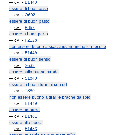
—
см.
-
B1449
essere di buon osso
—
см.
-
O692
essere di buon pasto
—
см.
-
P857
essere a buon porto
—
см.
-
P2128
non essere buono a scacciarsi neanche le mosche
—
см.
-
B1449
essere di buon senso
—
см.
-
S633
essere sulla buona strada
—
см.
-
S1849
essere in buoni termini con qd
—
см.
-
T380
non essere buono a tirar le brache da solo
—
см.
-
B1449
essere un burro
—
см.
-
B1481
essere alla busca
—
см.
-
B1483