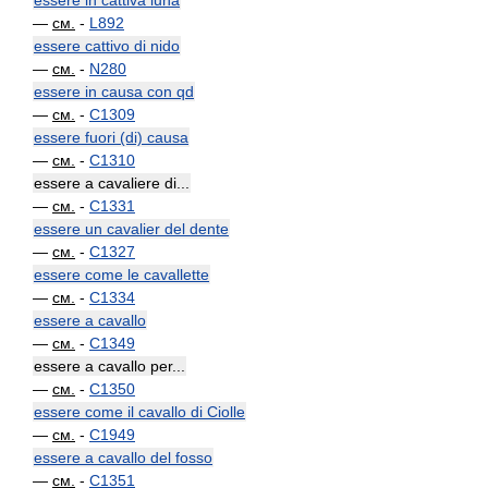
essere in cattiva luna
—
см.
-
L892
essere cattivo di nido
—
см.
-
N280
essere in causa con qd
—
см.
-
C1309
essere fuori (di) causa
—
см.
-
C1310
essere a cavaliere di...
—
см.
-
C1331
essere un cavalier del dente
—
см.
-
C1327
essere come le cavallette
—
см.
-
C1334
essere a cavallo
—
см.
-
C1349
essere a cavallo per...
—
см.
-
C1350
essere come il cavallo di Ciolle
—
см.
-
C1949
essere a cavallo del fosso
—
см.
-
C1351