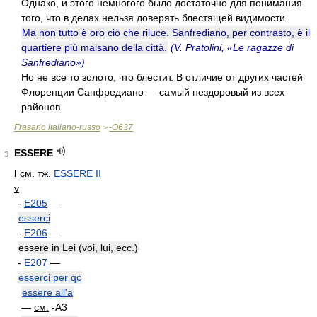
Однако, и этого немногого было достаточно для понимания
того, что в делах нельзя доверять блестящей видимости.
Ma non tutto è oro ciò che riluce. Sanfrediano, per contrasto, è il
quartiere più malsano della città.
(V. Pratolini, «Le ragazze di
Sanfrediano»)
Но не все то золото, что блестит. В отличие от других частей
Флоренции Санфредиано — самый нездоровый из всех
районов.
Frasario italiano-russo
-O637
>
ESSERE
3
I
см. тж.
ESSERE II
v
-
E205
—
esserci
-
E206
—
essere in Lei (voi, lui, ecc.)
-
E207
—
esserci per qc
essere all'a
—
см.
-A3