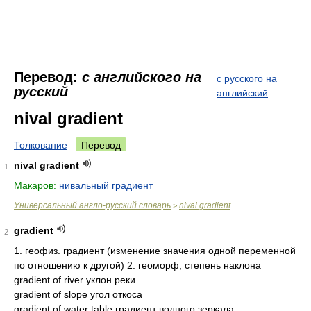
Перевод:
с английского на
с русского на
русский
английский
nival gradient
Толкование
Перевод
nival gradient
1
Макаров:
нивальный градиент
Универсальный англо-русский словарь
nival gradient
>
gradient
2
1. геофиз. градиент (изменение значения одной переменной
по отношению к другой) 2. геоморф, степень наклона
gradient of river уклон реки
gradient of slope угол откоса
gradient of water table градиент водного зеркала