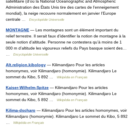
satellitaire (d’où la National Oceanographic and Atmospheric
Administration des États Unis tire des cartes de l’enneigement
mondial), la neige recouvre normalement en janvier l’Europe
centrale …
Encyclopédie Universelle
MONTAGNE
— Les montagnes sont un élément important du
relief terrestre. Il serait faux d’identifier la notion de montagne à la
seule notion d’altitude. Personne ne contestera qu’à moins de 1
000 m d’altitude les vigoureux reliefs du Pays basque soient des…
…
Encyclopédie Universelle
Alt.religion.kibology
— Kilimandjaro Pour les articles
homonymes, voir Kilimandjaro (homonymie). Kilimandjaro Le
sommet du Kibo, 5 892 …
Wikipédia en Français
Kaiser-Wilhelm-Spitze
— Kilimandjaro Pour les articles
homonymes, voir Kilimandjaro (homonymie). Kilimandjaro Le
sommet du Kibo, 5 892 …
Wikipédia en Français
Kilima-dscharo
— Kilimandjaro Pour les articles homonymes, voir
Kilimandjaro (homonymie). Kilimandjaro Le sommet du Kibo, 5 892
…
Wikipédia en Français