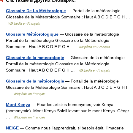
См. также в других словарях:
Glossaire De La Météorologie
— Portail de la météorologie
Glossaire de la Météorologie Sommaire : Haut A B C D E F G H …
Wikipédia en Français
Glossaire Météorologique
— Glossaire de la météorologie
Portail de la météorologie Glossaire de la Météorologie
Sommaire : Haut A B C D E F G H …
Wikipédia en Français
Glossaire de la meteorologie
— Glossaire de la météorologie
Portail de la météorologie Glossaire de la Météorologie
Sommaire : Haut A B C D E F G H …
Wikipédia en Français
Glossaire de la météorologie
— Portail de la météorologie
Glossaire de la Météorologie Sommaire : Haut A B C D E F G H I
…
Wikipédia en Français
Mont Kenya
— Pour les articles homonymes, voir Kenya
(homonymie). Mont Kenya Soleil levant sur le mont Kenya. Géogr
…
Wikipédia en Français
NEIGE
— Comme nous l’apprendrait, si besoin était, l’imagerie