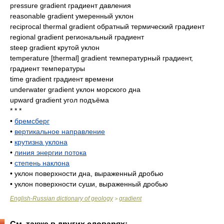
pressure gradient градиент давления
reasonable gradient умеренный уклон
reciprocal thermal gradient обратный термический градиент
regional gradient региональный градиент
steep gradient крутой уклон
temperature [thermal] gradient температурный градиент,
градиент температуры
time gradient градиент времени
underwater gradient уклон морского дна
upward gradient угол подъёма
* * *
•
бремсберг
•
вертикальное направление
•
крутизна уклона
•
линия энергии потока
•
степень наклона
•
уклон поверхности дна, выраженный дробью
•
уклон поверхности суши, выраженный дробью
English-Russian dictionary of geology
gradient
>