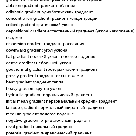
ablation gradient градиент абляции
adiabatic gradient адиабатический градиент
concentration gradient градиент концентрации
critical gradient критический уклон
depositional gradient естественный градиент (уклон накопления)
осадков
dispersion gradient градиент рассеяния
downward gradient угол уклона
flat gradient пологий уклон; пологое падение
gentle gradient небольшой уклон
geothermal gradient геотермический градиент
gravity gradient градиент силы тяжести
heat gradient градиент тепла
heavy gradient крутой уклон
hydraulic gradient гидравлический градиент
initial mean gradient первоначальный средний градиент
latitude gradient нормальный широтный градиент
medium gradient пологое падение
negative gradient отрицательный градиент
nival gradient нивальный градиент
potential gradient гидравлический градиент