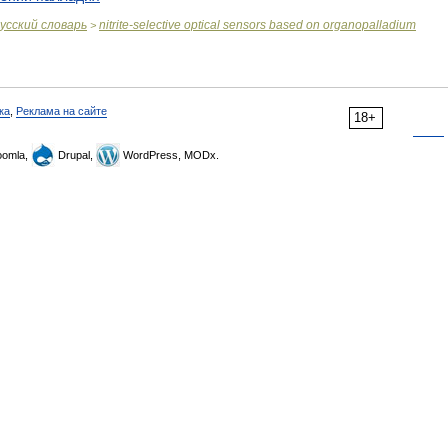
усский
словарь
nitrite
-
selective
optical
sensors
based
on
organopalladium
>
ка
,
Реклама на сайте
18+
omla,
Drupal,
WordPress, MODx.