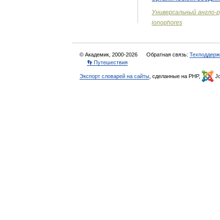
Универсальный
англо
-
р
ionophores
© Академик, 2000-2026
Обратная связь:
Техподдерж
👣 Путешествия
Экспорт словарей на сайты
, сделанные на PHP,
Jo