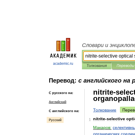
Словари и энциклоп
academic.ru
Толкования
Переводы
Перевод:
с английского на 
nitrite-sele
С русского на:
organopall
Английский
Толкование
Перев
С английского на:
nitrite
-
selective
opti
1
Русский
Макаров:
селективн
органических
соеди