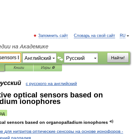
Запомнить сайт
Словарь на свой сайт
RU
едии на Академике
Найти!
Книги
Игры ⚽
русский
с русского на английский
ctive optical sensors based on
adium ionophores
од
cal
sensors
based
on
organopalladium
ionophores
ые
для
нитритов
оптические
сенсоры
на
основе
ионофоров
-
нений
палладия