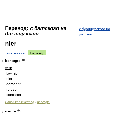
Перевод:
с датского на
с французского на
французский
датский
nier
Толкование
Перевод
benægte
1
verb
law
nier
nier
démentir
refuser
contester
Dansk-fransk ordbog
benægte
>
nægte
2