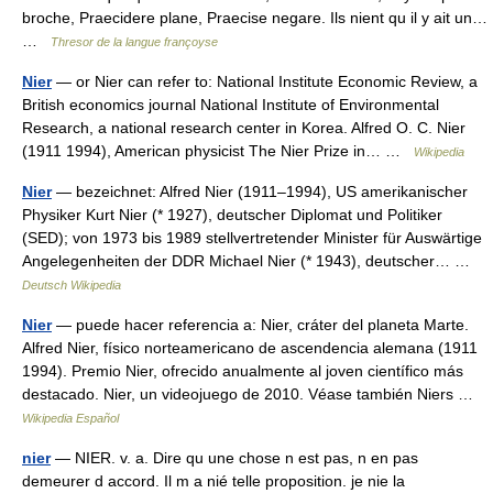
broche, Praecidere plane, Praecise negare. Ils nient qu il y ait un…
…
Thresor de la langue françoyse
Nier
— or Nier can refer to: National Institute Economic Review, a
British economics journal National Institute of Environmental
Research, a national research center in Korea. Alfred O. C. Nier
(1911 1994), American physicist The Nier Prize in… …
Wikipedia
Nier
— bezeichnet: Alfred Nier (1911–1994), US amerikanischer
Physiker Kurt Nier (* 1927), deutscher Diplomat und Politiker
(SED); von 1973 bis 1989 stellvertretender Minister für Auswärtige
Angelegenheiten der DDR Michael Nier (* 1943), deutscher… …
Deutsch Wikipedia
Nier
— puede hacer referencia a: Nier, cráter del planeta Marte.
Alfred Nier, físico norteamericano de ascendencia alemana (1911
1994). Premio Nier, ofrecido anualmente al joven científico más
destacado. Nier, un videojuego de 2010. Véase también Niers …
Wikipedia Español
nier
— NIER. v. a. Dire qu une chose n est pas, n en pas
demeurer d accord. Il m a nié telle proposition. je nie la