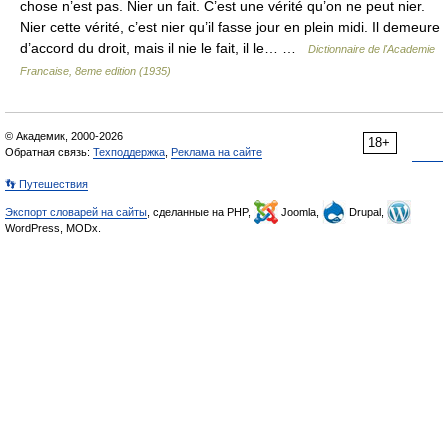
chose n’est pas. Nier un fait. C’est une vérité qu’on ne peut nier.
Nier cette vérité, c’est nier qu’il fasse jour en plein midi. Il demeure
d’accord du droit, mais il nie le fait, il le… …
Dictionnaire de l'Academie
Francaise, 8eme edition (1935)
© Академик, 2000-2026
18+
Обратная связь:
Техподдержка
,
Реклама на сайте
👣 Путешествия
Экспорт словарей на сайты
, сделанные на PHP,
Joomla,
Drupal,
WordPress, MODx.