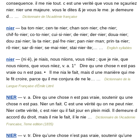
consequence. il me nie tout. c est une verité que vous ne sçauriez
nier. nier une majeure. vous le dites & je vous le me. je demeure
d… …
Dictionnaire de l'Académie française
nier
— ba·ton·nier; cen·te·nier; chan·son·nier; che·nier;
chif·fo·nier; co·to·nier; cui·si·nier; de·nier; der·nier; doua·nier;
dou·zai·nier; la·ta·nier; pal·fre·nier; pan·nier·man; prin·ta·nier;
rô·nier; sar·di·nier; se·mai·nier; stai·nier·ite;… …
English syllables
nier
— (ni é), je niais, nous niions, vous niiez ; que je nie, que
nous niions, que vous niiez, v. a. 1° Dire qu une chose n est pas
vraie ou n est pas. • Il me nia le fait, mais d une manière qui me
le fit croire, parce qu il me conjura de ne le… …
Dictionnaire de la
Langue Française d'Émile Littré
NIER
— v. a. Dire qu une chose n est pas vraie, soutenir qu une
chose n est pas. Nier un fait. C est une vérité qu on ne peut nier.
Nier cette vérité, c est nier qu il fait jour en plein midi. Il demeure d
accord du droit, mais il nie le fait, il le nie …
Dictionnaire de l'Academie
Francaise, 7eme edition (1835)
NIER
— v. tr. Dire qu’une chose n’est pas vraie, soutenir qu’une