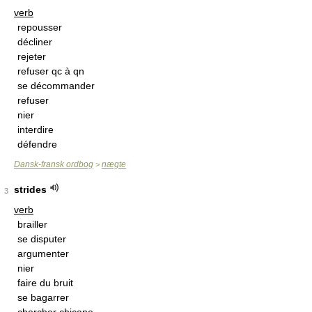
verb
repousser
décliner
rejeter
refuser qc à qn
se décommander
refuser
nier
interdire
défendre
Dansk-fransk ordbog
nægte
>
strides
3
verb
brailler
se disputer
argumenter
nier
faire du bruit
se bagarrer