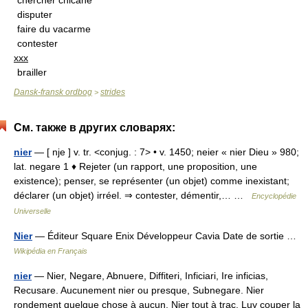
chercher chicane
disputer
faire du vacarme
contester
xxx
brailler
Dansk-fransk ordbog
strides
>
См. также в других словарях:
nier
— [ nje ] v. tr. <conjug. : 7> • v. 1450; neier « nier Dieu » 980;
lat. negare 1 ♦ Rejeter (un rapport, une proposition, une
existence); penser, se représenter (un objet) comme inexistant;
déclarer (un objet) irréel. ⇒ contester, démentir,… …
Encyclopédie
Universelle
Nier
— Éditeur Square Enix Développeur Cavia Date de sortie …
Wikipédia en Français
nier
— Nier, Negare, Abnuere, Diffiteri, Inficiari, Ire inficias,
Recusare. Aucunement nier ou presque, Subnegare. Nier
rondement quelque chose à aucun, Nier tout à trac, Luy couper la