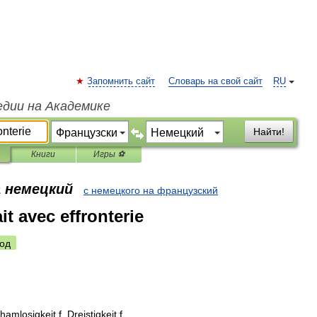
Запомнить сайт
Словарь на свой сайт
RU
едии на Академике
Найти!
Книги
Игры ⚽
а немецкий
с немецкого на французский
it avec effronterie
од
hamlosigkeit
f
,
Dreistigkeit
f