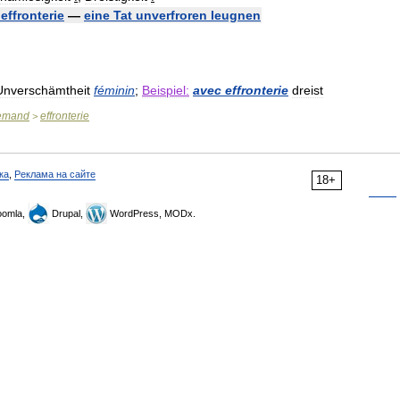
effronterie
—
eine
Tat
unverfroren
leugnen
Unverschämtheit
féminin
;
Beispiel:
avec
effronterie
dreist
lemand
effronterie
>
ка
,
Реклама на сайте
18+
omla,
Drupal,
WordPress, MODx.