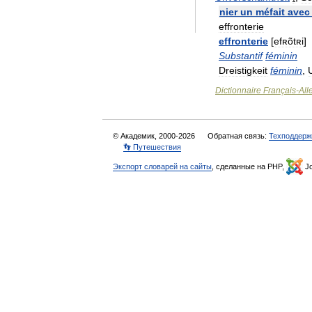
nier
un
méfait
avec
effronterie
effronterie
[
efʀõtʀi
]
Substantif
féminin
Dreistigkeit
féminin
,
Dictionnaire
Français
-
Al
© Академик, 2000-2026
Обратная связь:
Техподдерж
👣 Путешествия
Экспорт словарей на сайты
, сделанные на PHP,
Jo