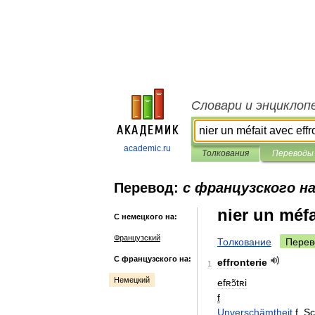
Словари и энциклоп
academic.ru
Толкования
Переводы
Перевод:
с французского н
nier un méfa
С немецкого на:
Французский
Толкование
Перев
С французского на:
effronterie
1
Немецкий
efʀɔ̃tʀi
f
Unverschämtheit
f
,
Sc