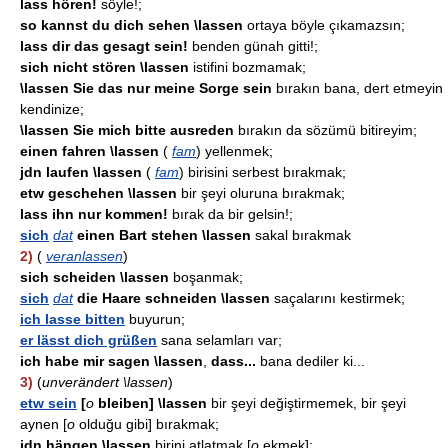
lass hören!
söyle!;
so kannst du dich sehen \lassen
ortaya böyle çıkamazsın;
lass dir das gesagt sein!
benden günah gitti!;
sich nicht stören \lassen
istifini bozmamak;
\lassen Sie das nur meine Sorge sein
bırakın bana, dert etmeyin
kendinize;
\lassen Sie mich bitte ausreden
bırakın da sözümü bitireyim;
einen fahren \lassen
(
fam
) yellenmek;
jdn laufen \lassen
(
fam
) birisini serbest bırakmak;
etw geschehen \lassen
bir şeyi oluruna bırakmak;
lass ihn nur kommen!
bırak da bir gelsin!;
sich
dat
einen Bart stehen \lassen
sakal bırakmak
2)
(
veranlassen
)
sich scheiden \lassen
boşanmak;
sich
dat
die Haare schneiden \lassen
saçalarını kestirmek;
ich lasse bitten
buyurun;
er lässt dich grüßen
sana selamları var;
ich habe mir sagen \lassen
,
dass...
bana dediler ki...
3)
(
unverändert \lassen
)
etw sein
[
o
bleiben]
\lassen
bir şeyi değiştirmemek, bir şeyi
aynen [
o
olduğu gibi] bırakmak;
jdn hängen \lassen
birini atlatmak [
o
ekmek];