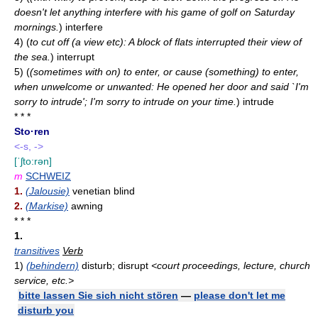
doesn't let anything interfere with his game of golf on Saturday
mornings.
)
interfere
4)
(
to cut off (a view etc): A block of flats interrupted their view of
the sea.
)
interrupt
5)
(
(sometimes with on) to enter, or cause (something) to enter,
when unwelcome or unwanted: He opened her door and said `I'm
sorry to intrude'; I'm sorry to intrude on your time.
)
intrude
* * *
Sto·ren
<-s, ->
[ˈʃto:rən]
m
SCHWEIZ
1.
(Jalousie)
venetian blind
2.
(Markise)
awning
* * *
1.
transitives
Verb
1)
(behindern)
disturb; disrupt
<court proceedings, lecture, church
service, etc.>
bitte lassen Sie sich nicht stören
—
please don't let me
disturb you