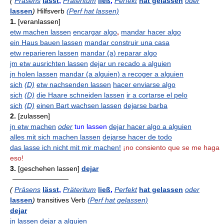
(
Präsens
lässt
,
Präteritum
ließ
,
Perfekt
hat gelassen
oder
lassen
)
Hilfsverb
(Perf hat lassen)
1.
[veranlassen]
etw machen lassen
encargar algo
,
mandar hacer algo
ein Haus bauen lassen
mandar construir una casa
etw reparieren lassen
mandar (a) reparar algo
jm etw ausrichten lassen
dejar un recado a alguien
jn holen lassen
mandar (a alguien) a recoger a alguien
sich
(D)
etw nachsenden lassen
hacer enviarse algo
sich
(D)
die Haare schneiden lassen
ir a cortarse el pelo
sich
(D)
einen Bart wachsen lassen
dejarse barba
2.
[zulassen]
jn etw machen
oder
tun lassen
dejar hacer algo a alguien
alles mit sich machen lassen
dejarse hacer de todo
das lasse ich nicht mit mir machen!
¡no consiento que se me haga
eso!
3.
[geschehen lassen]
dejar
————————
(
Präsens
lässt
,
Präteritum
ließ
,
Perfekt
hat gelassen
oder
lassen
)
transitives Verb
(Perf hat gelassen)
dejar
jn lassen
dejar a alguien