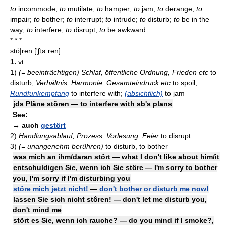
to
incommode;
to
mutilate;
to
hamper;
to
jam;
to
derange;
to
impair;
to
bother;
to
interrupt;
to
intrude;
to
disturb;
to
be in the
way;
to
interfere;
to
disrupt;
to
be awkward
* * *
stö|ren
['ʃtøːrən]
1.
vt
1)
(= beeinträchtigen) Schlaf, öffentliche Ordnung, Frieden etc
to
disturb;
Verhältnis, Harmonie, Gesamteindruck etc
to spoil;
Rundfunkempfang
to interfere with;
(absichtlich)
to jam
jds Pläne stö́ren — to interfere with sb's plans
See:
→ auch
gestört
2)
Handlungsablauf, Prozess, Vorlesung, Feier
to disrupt
3)
(= unangenehm berühren)
to disturb, to bother
was mich an ihm/daran stört — what I don't like about him/it
entschuldigen Sie, wenn ich Sie störe — I'm sorry to bother
you, I'm sorry if I'm disturbing you
störe mich jetzt nicht!
—
don't bother or disturb me now!
lassen Sie sich nicht stö́ren! — don't let me disturb you,
don't mind me
stört es Sie, wenn ich rauche? — do you mind if I smoke?,