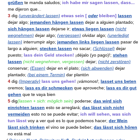
grüßen
te manda saludos;
ich habe mir sagen lassen, dass...
me dijeron que...
3
dig
(unverändert lassen)
etwas sein
[
oder
bleiben]
lassen
dejar algo;
jemanden hängen lassen
dejar a alguien plantado;
sich hängen lassen
dejarse ir;
etwas liegen lassen
(nicht
wegnehmen)
dejar algo;
(vergessen)
olvidar algo;
(unerledigt
lassen)
interrumpir algo;
jemanden links liegen lassen
pasar de
largo a alguien;
stecken lassen
no sacar;
(Schlüssel)
dejar
puesto;
lass dein Geld stecken!
¡déjalo (yo pago)!;
stehen
lassen
(nicht wegnehmen, vergessen)
dejar;
(nicht zerstören)
conservar;
(Essen)
dejar en el plato;
(sich abwenden)
dejar
plantado;
(bei einem Termin)
dar plantón
4
dig
(Imperativ)
lass uns gehen!
¡vámonos!;
lasset uns beten
oremos;
lass es dir schmecken
que aproveche;
lass es dir gut
gehen
que te vaya bien
5
dig
(lassen + sich: möglich sein)
poderse;
das wird sich
einrichten lassen
esto se arreglará;
das lässt sich nicht
vermeiden
esto no se puede evitar;
ich will sehen, was sich
tun lässt
voy a ver qué es lo que podemos hacer;
der Wein
lässt sich trinken
el vino se puede beber;
das lässt sich hören
no está mal