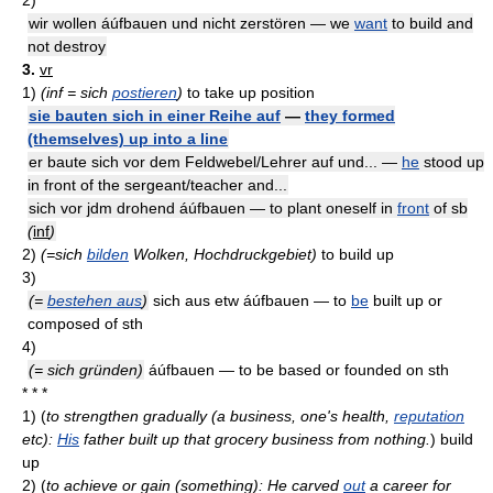
2)
wir wollen áúfbauen und nicht zerstören — we
want
to build and
not destroy
3.
vr
1)
(inf = sich
postieren
)
to take up position
sie bauten sich in einer Reihe auf
—
they formed
(themselves) up into a line
er baute sich vor dem Feldwebel/Lehrer auf und... —
he
stood up
in front of the sergeant/teacher and...
sich vor jdm drohend áúfbauen — to plant oneself in
front
of sb
(
inf
)
2)
(=sich
bilden
Wolken, Hochdruckgebiet)
to build up
3)
(=
bestehen aus
)
sich aus etw áúfbauen — to
be
built up or
composed of sth
4)
(= sich gründen)
áúfbauen — to be based or founded on sth
* * *
1)
(
to strengthen gradually (a business, one's health,
reputation
etc):
His
father built up that grocery business from nothing.
)
build
up
2)
(
to achieve or gain (something): He carved
out
a career for