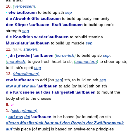
as] a star
10.
(
verbessern
)
▪
etw \aufbauen
to build up sth
sep
die Abwehrkräfte \aufbauen
to build up body immunity
den Körper \aufbauen
,
Kraft \aufbauen
to build up one's
strength
sep
die Kondition wieder \aufbauen
to rebuild stamina
Muskulatur \aufbauen
to build up muscle
sep
11.
(fam:
stärken
)
▪
jdn [wieder] \aufbauen
(
körperlich
)
to build up sb
sep
;
(
moralisch
)
to give fresh heart to sb;
(
aufmuntern
)
to cheer up sb,
to lift sb's spirit
sep
12.
(daraufbauen)
etw \aufbauen
to add [on
sep
] sth, to build on sth
sep
etw auf etw
akk
\aufbauen
to add [
or
build] sth on sth
die Karosserie auf das Fahrgestell \aufbauen
to mount the
body shell to the chassis
II.
vi
1.
(sich gründen)
▪
auf etw
dat
\aufbauen
to be based [
or
founded] on sth
dieses Musikstück baut auf den Regeln der Zwölftonmusik
auf
this piece [of music] is based on twelve-tone principles