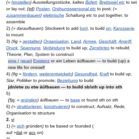
(=
hinstellen
) Ausstellungsstücke, kaltes
Büfett
,
Brettspiel etc
to set
or lay out;
(
inf
)
Posten
,
Ordnungspersonal etc
to post;
(=
zusammenbauen
)
elektrische
Schaltung etc
to put together, to
assemble
2)
(= daraufbauen) Stockwerk
to add (
on
), to build
on
;
Karosserie
to mount
3)
(fig =
gestalten
)
Organisation
,
Land
,
Armee
,
Geschäft
,
Angriff
,
Druck
,
Spannung
,
Verbindung
to build up;
Zerstörtes
to rebuild;
Theorie, Plan, System
to construct
eine (
neue
)
Existenz
or ein Leben áúfbauen — to build (up) a
new life for oneself
4)
(fig =
fördern
,
weiterentwickeln
)
Gesundheit
,
Kraft
to build up;
Star, Politiker
to promote;
Beziehung
to build
jdn/etw zu etw áúfbauen — to build sb/sth up into sth
5)
(
fig
: =
gründen
)
áúfbauen — to
base
or found sth on sth
6)
(=
strukturieren
,
konstruieren
)
to construct;
Aufsatz, Rede,
Organisation
to structure
2.
vi
1)
(=
sich
gründen)
to be based or founded (
auf
+
dat
or
acc
on)