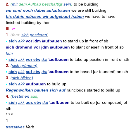
2.
(
mit
dem Aufbau beschäftigt
sein
)
to be building
wir sind noch dabei aufzubauen
we are still building
bis dahin müssen wir aufgebaut haben
we have to have
finished building by then
III.
vr
1.
(fam:
sich postieren
)
▪
sich
akk
vor jdm \aufbauen
to stand up in front of sb
sich drohend vor jdm \aufbauen
to plant oneself in front of sb
fam
▪
sich
akk
vor etw
dat
\aufbauen
to take up position in front of sth
2.
(sich gründen)
▪
sich
akk
auf etw
dat
\aufbauen
to be based [
or
founded] on sth
3.
(sich bilden)
▪
sich
akk
\aufbauen
to build up
Regenwolken bauten sich auf
rainclouds started to build up
4.
(
bestehen
aus)
▪
sich
akk
aus etw
dat
\aufbauen
to be built up [
or
composed] of
sth
* * *
1.
transitives
Verb