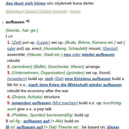
das lässt sich hören
söz söylemek buna derler
Wörterbuch Deutsch-Türkisch Kompakt
lassen
>
aufbauen
4
(trennb., hat -ge-)
I
v/t
1.
(Zelt)
put up;
(Lager)
set up;
(Bude, Bühne, Kamera etc.)
set (
oder
put) up, erect;
(Ausstellung, Schaubild)
mount;
(Gerüst)
assemble;
(Häuser, Stadt etc.)
neu
oder
wieder aufbauen
rebuild
2.
(anordnen) (Büffet, Geschenke, Waren)
arrange
3.
(Unternehmen, Organisation) (gründen)
set up, found;
(erweitern)
build up;
sich
(Dat)
eine Existenz aufbauen
build a
life for o.s.;
nach dem Krieg die Wirtschaft wieder aufbauen
rebuild the economy after the war
4.
(Drama, Aufsatz)
structure
5.
jemanden aufbauen
(Mut machen)
build s.o. up;
kurzfristig:
auch
give s.o. a pep talk
6.
(Politiker, Sportler) karrieremäßig
: build up
II
vt/i fig.
:
aufbauen auf
(+ Akk)
build on
III
v/i
:
aufbauen auf
(+ Dat) Theorie etc.
: be based on;
dieser