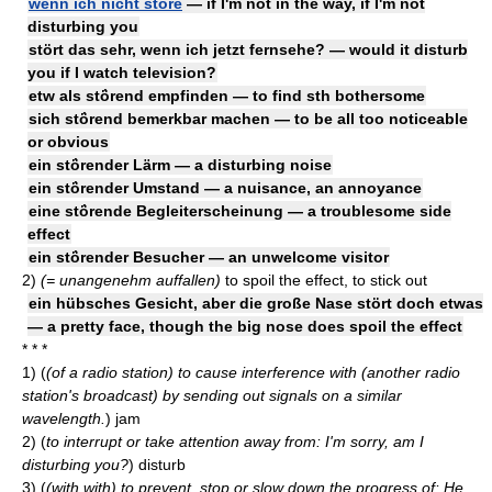
wenn ich nicht störe
— if I'm not in the way, if I'm not
disturbing you
stört das sehr, wenn ich jetzt fernsehe? — would it disturb
you if I watch television?
etw als stö́rend empfinden — to find sth bothersome
sich stö́rend bemerkbar machen — to be all too noticeable
or obvious
ein stö́render Lärm — a disturbing noise
ein stö́render Umstand — a nuisance, an annoyance
eine stö́rende Begleiterscheinung — a troublesome side
effect
ein stö́render Besucher — an unwelcome visitor
2)
(= unangenehm auffallen)
to spoil the effect, to stick out
ein hübsches Gesicht, aber die große Nase stört doch etwas
— a pretty face, though the big nose does spoil the effect
* * *
1)
(
(of a radio station) to cause interference with (another radio
station's broadcast) by sending out signals on a similar
wavelength.
)
jam
2)
(
to interrupt or take attention away from: I'm sorry, am I
disturbing you?
)
disturb
3)
(
(with with) to prevent, stop or slow down the progress of: He