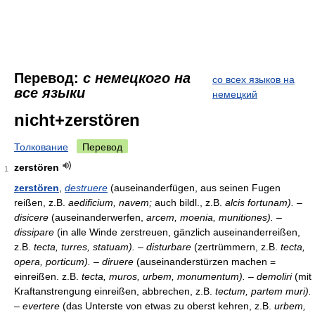
Перевод:
с немецкого на
со всех языков на
все языки
немецкий
nicht+zerstören
Толкование
Перевод
zerstören
1
zerstören
,
destruere
(auseinanderfügen, aus seinen Fugen
reißen, z.B.
aedificium, navem;
auch bildl., z.B.
alcis fortunam). –
disicere
(auseinanderwerfen,
arcem, moenia, munitiones). –
dissipare
(in alle Winde zerstreuen, gänzlich auseinanderreißen,
z.B.
tecta, turres, statuam). – disturbare
(zertrümmern, z.B.
tecta,
opera, porticum). – diruere
(auseinanderstürzen machen =
einreißen. z.B.
tecta, muros, urbem, monumentum). – demoliri
(mit
Kraftanstrengung einreißen, abbrechen, z.B.
tectum, partem muri).
– evertere
(das Unterste von etwas zu oberst kehren, z.B.
urbem,