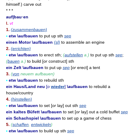
himself.
)
carve out
* * *
auf|bau·en
I.
vt
1.
(zusammenbauen)
▪
etw \aufbauen
to put up sth
sep
einen Motor \aufbauen
(sl)
to assemble an engine
2.
(errichten)
▪
etw \aufbauen
to erect sth;
(
aufstellen
a.)
to put up sth
sep
;
(
bauen
a.)
to build [
or
construct] sth
ein Zelt \aufbauen
to put up
sep
[
or
erect] a tent
3.
(
von
neuem aufbauen)
▪
etw \aufbauen
to rebuild sth
ein Haus/Land neu
[
o
wieder
]
\aufbauen
to rebuild a
house/country
4.
(hinstellen)
▪
etw \aufbauen
to set [
or
lay] out sth
sep
ein kaltes Büfett \aufbauen
to set [
or
lay] out a cold buffet
sep
ein Schachspiel \aufbauen
to set up a game of chess
5.
(
schaffen
,
entwickeln
)
▪
etw \aufbauen
to build up sth
sep