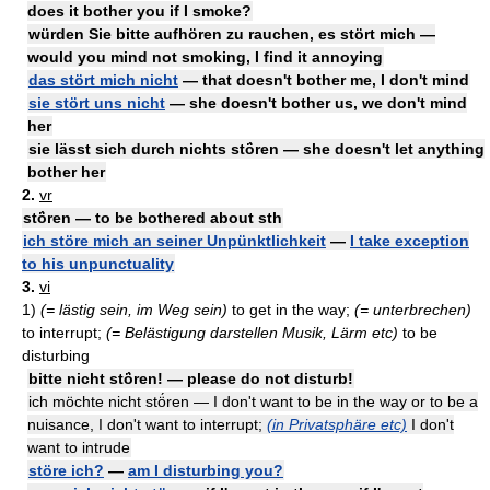
does it bother you if I smoke?
würden Sie bitte aufhören zu rauchen, es stört mich —
would you mind not smoking, I find it annoying
das stört mich nicht
— that doesn't bother me, I don't mind
sie stört uns nicht
— she doesn't bother us, we don't mind
her
sie lässt sich durch nichts stö́ren — she doesn't let anything
bother her
2.
vr
stö́ren — to be bothered about sth
ich störe mich an seiner Unpünktlichkeit
—
I take exception
to his unpunctuality
3.
vi
1)
(= lästig sein, im Weg sein)
to get in the way;
(= unterbrechen)
to interrupt;
(= Belästigung darstellen Musik, Lärm etc)
to be
disturbing
bitte nicht stö́ren! — please do not disturb!
ich möchte nicht stö́ren — I don't want to be in the way or to be a
nuisance, I don't want to interrupt;
(in Privatsphäre etc)
I don't
want to intrude
störe ich?
—
am I disturbing you?