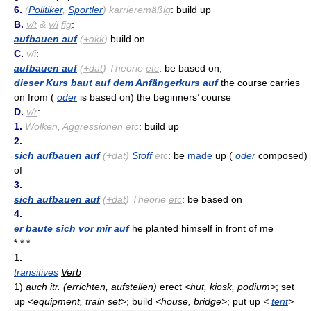
6.
(
Politiker
,
Sportler
) karrieremäßig
: build up
B.
v/t
&
v/i
fig
:
aufbauen auf
(
+akk
)
build on
C.
v/i
:
aufbauen auf
(
+dat
) Theorie
etc
: be based on;
dieser Kurs baut auf dem Anfängerkurs auf
the course carries
on from (
oder
is based on) the beginners’ course
D.
v/r
:
1.
Wolken, Aggressionen
etc
: build up
2.
sich aufbauen auf
(
+dat
)
Stoff
etc
: be
made
up (
oder
composed)
of
3.
sich aufbauen auf
(
+dat
) Theorie
etc
: be based on
4.
er baute sich vor mir auf
he planted himself in front of me
* * *
1.
transitives
Verb
1)
auch itr.
(errichten, aufstellen)
erect
<hut, kiosk, podium>
; set
up
<equipment, train set>
; build
<house, bridge>
; put up
<
tent
>