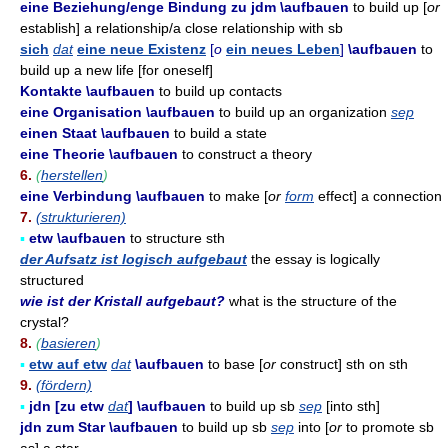
eine Beziehung/enge Bindung zu jdm \aufbauen
to build up [
or
establish] a relationship/a close relationship with sb
sich
dat
eine neue Existenz
[
o
ein neues Leben
]
\aufbauen
to
build up a new life [for oneself]
Kontakte \aufbauen
to build up contacts
eine Organisation \aufbauen
to build up an organization
sep
einen Staat \aufbauen
to build a state
eine Theorie \aufbauen
to construct a theory
6.
(
herstellen
)
eine Verbindung \aufbauen
to make [
or
form
effect] a connection
7.
(strukturieren)
▪
etw \aufbauen
to structure sth
der Aufsatz ist logisch aufgebaut
the essay is logically
structured
wie ist der Kristall aufgebaut?
what is the structure of the
crystal?
8.
(
basieren
)
▪
etw auf etw
dat
\aufbauen
to base [
or
construct] sth on sth
9.
(fördern)
▪
jdn [zu etw
dat
] \aufbauen
to build up sb
sep
[into sth]
jdn zum Star \aufbauen
to build up sb
sep
into [
or
to promote sb