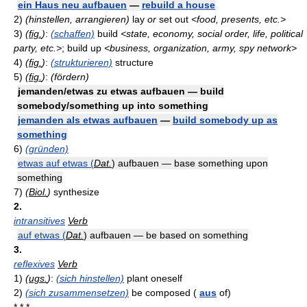
ein Haus neu aufbauen
—
rebuild a house
2)
(hinstellen, arrangieren)
lay
or
set out
<food, presents, etc.>
3)
(
fig.
)
:
(schaffen)
build
<state, economy, social order, life, political
party, etc.>
; build up
<business, organization, army, spy network>
4)
(
fig.
)
:
(strukturieren)
structure
5)
(
fig.
)
:
(fördern)
jemanden/etwas zu etwas aufbauen — build
somebody/something up into something
jemanden als etwas aufbauen
—
build somebody up as
something
6)
(gründen)
etwas auf etwas (
Dat.
) aufbauen — base something upon
something
7)
(
Biol.
)
synthesize
2.
intransitives
Verb
auf etwas (
Dat.
) aufbauen — be based on something
3.
reflexives
Verb
1)
(
ugs.
)
:
(sich hinstellen)
plant oneself
2)
(sich zusammensetzen)
be composed (
aus
of)