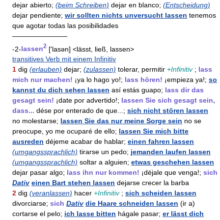
dejar abierto;
(beim Schreiben)
dejar en blanco;
(Entscheidung)
dejar pendiente;
wir sollten nichts unversucht lassen
tenemos
que agotar todas las posibilidades
————————
2
-2-
lassen
['lasən] <lässt, ließ, lassen>
transitives Verb mit einem Infinitiv
1
dig
(erlauben)
dejar;
(zulassen)
tolerar, permitir
+Infinitiv
;
lass
mich nur machen!
¡ya lo hago yo!;
lass hören!
¡empieza ya!;
so
kannst du dich sehen lassen
así estás guapo;
lass dir das
gesagt sein!
¡date por advertido!;
lassen Sie sich gesagt sein,
dass...
dése por enterado de que...;
sich nicht stören lassen
no molestarse;
lassen Sie das nur meine Sorge sein
no se
preocupe, yo me ocuparé de ello;
lassen Sie mich bitte
ausreden
déjeme acabar de hablar;
einen fahren lassen
(umgangssprachlich)
tirarse un pedo;
jemanden laufen lassen
(umgangssprachlich)
soltar a alguien;
etwas geschehen lassen
dejar pasar algo;
lass ihn nur kommen!
¡déjale que venga!;
sich
Dativ
einen Bart stehen lassen
dejarse crecer la barba
2
dig
(veranlassen)
hacer
+Infinitiv
;
sich scheiden lassen
divorciarse;
sich
Dativ
die Haare schneiden lassen
(ir a)
cortarse el pelo;
ich lasse bitten
hágale pasar;
er lässt dich