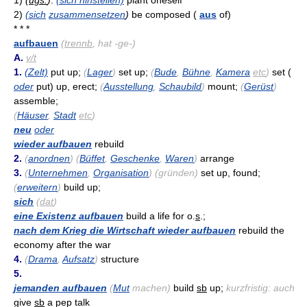
1)
(
ugs.
)
:
(sich hinstellen)
plant oneself
2)
(sich
zusammensetzen
)
be composed (
aus
of)
* * *
aufbauen
(
trennb
, hat -ge-)
A.
v/t
1.
(Zelt)
put up;
(
Lager
)
set up;
(
Bude
,
Bühne
,
Kamera
etc
)
set (
oder
put) up, erect;
(
Ausstellung
,
Schaubild
)
mount;
(
Gerüst
)
assemble;
(
Häuser
,
Stadt
etc
)
neu
oder
wieder aufbauen
rebuild
2.
(
anordnen
) (
Büffet
,
Geschenke
,
Waren
)
arrange
3.
(
Unternehmen
,
Organisation
) (gründen)
set up, found;
(
erweitern
)
build up;
sich
(
dat
)
eine Existenz aufbauen
build a life for o.
s
.;
nach dem Krieg die Wirtschaft wieder aufbauen
rebuild the
economy after the war
4.
(
Drama
,
Aufsatz
)
structure
5.
jemanden aufbauen
(
Mut
machen)
build
sb
up;
kurzfristig: auch
give
sb
a pep talk