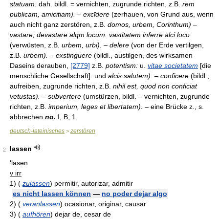
statuam:
dah. bildl. = vernichten, zugrunde richten, z.B.
rem
publicam, amicitiam). – excīdere
(zerhauen, von Grund aus, wenn
auch nicht ganz zerstören, z.B.
domos, urbem, Corinthum) –
vastare, devastare alqm locum. vastitatem inferre alci loco
(verwüsten, z.B.
urbem, urbi). – delere
(von der Erde vertilgen,
z.B.
urbem). – exstinguere
(bildl., austilgen, des wirksamen
Daseins derauben,
[2779]
z.B.
potentism:
u.
vitae societatem
[die
menschliche Gesellschaft]: und
alcis salutem). – conficere
(bildl.,
aufreiben, zugrunde richten, z.B.
nihil est, quod non conficiat
vetustas). – subvertere
(umstürzen, bildl. – vernichten, zugrunde
richten, z.B.
imperium, leges et libertatem).
– eine Brücke z., s.
abbrechen
no.
I, B, 1.
deutsch-lateinisches
zerstören
>
lassen
2
'lasən
v irr
1)
(
zulassen
)
permitir, autorizar, admitir
es nicht lassen können
—
no poder dejar algo
2)
(
veranlassen
)
ocasionar, originar, causar
3)
(
aufhören
)
dejar de, cesar de