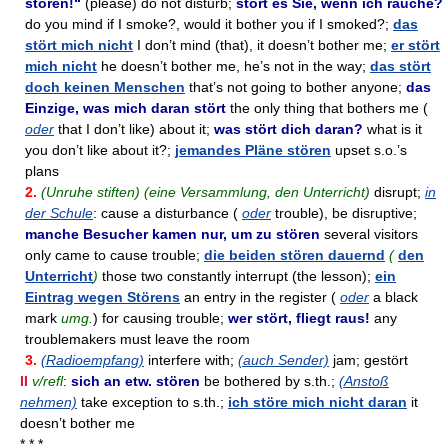
stören!“
(please) do not disturb;
stört es Sie, wenn ich rauche?
do you mind if I smoke?, would it bother you if I smoked?;
das
stört mich nicht
I don’t mind (that), it doesn’t bother me;
er stört
mich nicht
he doesn’t bother me, he’s not in the way;
das stört
doch keinen Menschen
that’s not going to bother anyone;
das
Einzige, was mich daran stört
the only thing that bothers me (
oder
that I don’t like) about it;
was stört dich daran?
what is it
you don’t like about it?;
jemandes Pläne stören
upset s.o.’s
plans
2.
(Unruhe stiften) (eine Versammlung, den Unterricht)
disrupt;
in
der Schule
: cause a disturbance (
oder
trouble), be disruptive;
manche Besucher kamen nur, um zu stören
several visitors
only came to cause trouble;
die beiden stören dauernd
(
den
Unterricht
)
those two constantly interrupt (the lesson);
ein
Eintrag wegen Störens
an entry in the register (
oder
a black
mark
umg.
) for causing trouble;
wer stört, fliegt raus!
any
troublemakers must leave the room
3.
(Radioempfang)
interfere with;
(auch Sender)
jam; gestört
II
v/refl
:
sich an etw. stören
be bothered by s.th.;
(Anstoß
nehmen)
take exception to s.th.;
ich störe mich nicht daran
it
doesn’t bother me
* * *