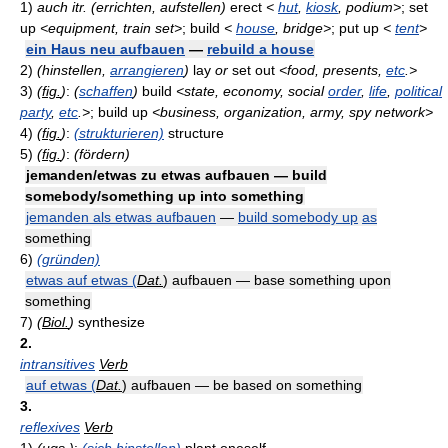
1)
auch itr.
(errichten, aufstellen)
erect
<
hut
,
kiosk
, podium>
; set
up
<equipment, train set>
; build
<
house
, bridge>
; put up
<
tent
>
ein Haus neu aufbauen
—
rebuild a house
2)
(hinstellen,
arrangieren
)
lay
or
set out
<food, presents,
etc
.>
3)
(
fig.
)
:
(
schaffen
)
build
<state, economy, social
order
,
life
,
political
party
,
etc
.>
; build up
<business, organization, army, spy network>
4)
(
fig.
)
:
(strukturieren)
structure
5)
(
fig.
)
:
(fördern)
jemanden/etwas zu etwas aufbauen — build
somebody/something up into something
jemanden als etwas aufbauen
—
build somebody up
as
something
6)
(gründen)
etwas auf etwas (
Dat.
) aufbauen — base something upon
something
7)
(
Biol.
)
synthesize
2.
intransitives
Verb
auf etwas (
Dat.
) aufbauen — be based on something
3.
reflexives
Verb