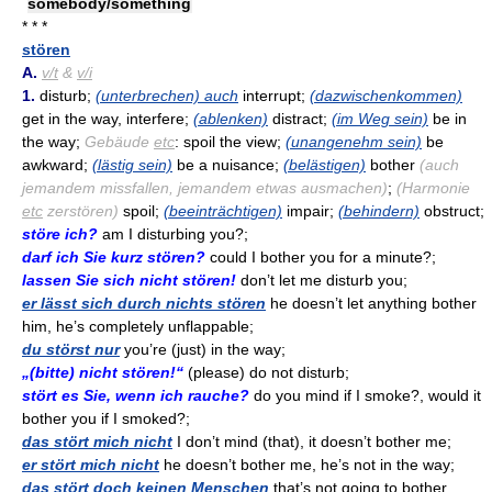
somebody/something
* * *
stören
A.
v/t
&
v/i
1.
disturb;
(unterbrechen) auch
interrupt;
(dazwischenkommen)
get in the way, interfere;
(ablenken)
distract;
(im Weg sein)
be in
the way;
Gebäude
etc
: spoil the view;
(unangenehm sein)
be
awkward;
(lästig sein)
be a nuisance;
(belästigen)
bother
(auch
jemandem missfallen, jemandem etwas ausmachen)
;
(Harmonie
etc
zerstören)
spoil;
(beeinträchtigen)
impair;
(behindern)
obstruct;
störe ich?
am I disturbing you?;
darf ich Sie kurz stören?
could I bother you for a minute?;
lassen Sie sich nicht stören!
don’t let me disturb you;
er lässt sich durch nichts stören
he doesn’t let anything bother
him, he’s completely unflappable;
du störst nur
you’re (just) in the way;
„(bitte) nicht stören!“
(please) do not disturb;
stört es Sie, wenn ich rauche?
do you mind if I smoke?, would it
bother you if I smoked?;
das stört mich nicht
I don’t mind (that), it doesn’t bother me;
er stört mich nicht
he doesn’t bother me, he’s not in the way;
das stört doch keinen Menschen
that’s not going to bother