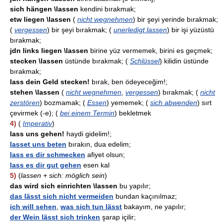
sich hängen \lassen
kendini bırakmak;
etw liegen \lassen
(
nicht wegnehmen
) bir şeyi yerinde bırakmak;
(
vergessen
) bir şeyi bırakmak; (
unerledigt lassen
) bir işi yüzüstü
bırakmak;
jdn links liegen \lassen
birine yüz vermemek, birini es geçmek;
stecken \lassen
üstünde bırakmak; (
Schlüssel
) kilidin üstünde
bırakmak;
lass dein Geld stecken!
bırak, ben ödeyeceğim!;
stehen \lassen
(
nicht wegnehmen
,
vergessen
) bırakmak; (
nicht
zerstören
) bozmamak; (
Essen
) yememek; (
sich abwenden
) sırt
çevirmek (-e); (
bei einem Termin
) bekletmek
4)
(
Imperativ
)
lass uns gehen!
haydi gidelim!;
lasset uns beten
bırakın, dua edelim;
lass es dir schmecken
afiyet olsun;
lass es dir gut gehen
esen kal
5)
(
lassen + sich: möglich sein
)
das wird sich einrichten \lassen
bu yapılır;
das lässt sich nicht vermeiden
bundan kaçınılmaz;
ich will sehen
,
was sich tun lässt
bakayım, ne yapılır;
der Wein lässt sich trinken
şarap içilir;