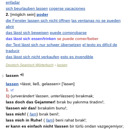
enfadar
sich beurlauben lassen
cogerse vacaciones
2.
[möglich sein]
poder
die Fenster lassen sich nicht öffnen
las ventanas no se pueden
abrir
das lässt sich beweisen
puede comprobarse
das lässt sich essen/trinken
se puede comer/beber
der Text lässt sich nur schwer übersetzen
el texto es difícil de
traducir
das lässt sich nicht verkaufen
esto es invendible
Deutsch-Spanisch Wörterbuch
lassen
>
lassen
3
lassen
<lässt, ließ, gelassen> ['lasən]
1.
vt
1)
(
unverändert \lassen
,
unter\lassen
) bırakmak;
lass doch das Gejammer!
bırak bu yakınma tiradını!;
\lassen wir das!
bırakalım bunu!;
lass mich!
(
fam
) bırak beni!;
lass mich in Ruhe!
(
fam
) beni rahat bırak!;
er kann es einfach nicht \lassen
bir türlü ondan vazgeçemiyor;