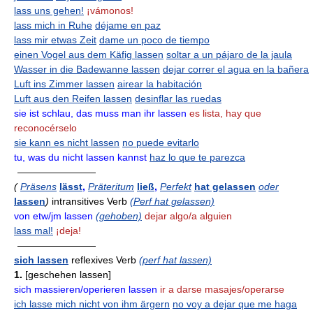
lass uns gehen!
¡vámonos!
lass mich in Ruhe
déjame en paz
lass mir etwas Zeit
dame un poco de tiempo
einen Vogel aus dem Käfig lassen
soltar a un pájaro de la jaula
Wasser in die Badewanne lassen
dejar correr el agua en la bañera
Luft ins Zimmer lassen
airear la habitación
Luft aus den Reifen lassen
desinflar las ruedas
sie ist schlau, das muss man ihr lassen
es lista, hay que
reconocérselo
sie kann es nicht lassen
no puede evitarlo
tu, was du nicht lassen kannst
haz lo que te parezca
————————
(
Präsens
lässt
,
Präteritum
ließ
,
Perfekt
hat gelassen
oder
lassen
)
intransitives Verb
(Perf hat gelassen)
von etw/jm lassen
(gehoben)
dejar algo/a alguien
lass mal!
¡deja!
————————
sich lassen
reflexives Verb
(perf hat lassen)
1.
[geschehen lassen]
sich massieren/operieren lassen
ir a darse masajes/operarse
ich lasse mich nicht von ihm ärgern
no voy a dejar que me haga