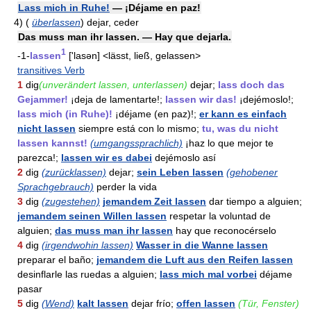
Lass mich in Ruhe!
— ¡Déjame en paz!
4)
(
überlassen
)
dejar, ceder
Das muss man ihr lassen. — Hay que dejarla.
1
-1-
lassen
['lasən] <lässt, ließ, gelassen>
transitives Verb
1
dig
(unverändert lassen, unterlassen)
dejar;
lass doch das
Gejammer!
¡deja de lamentarte!;
lassen wir das!
¡dejémoslo!;
lass mich (in Ruhe)!
¡déjame (en paz)!;
er kann es einfach
nicht lassen
siempre está con lo mismo;
tu, was du nicht
lassen kannst!
(umgangssprachlich)
¡haz lo que mejor te
parezca!;
lassen wir es dabei
dejémoslo así
2
dig
(zurücklassen)
dejar;
sein Leben lassen
(gehobener
Sprachgebrauch)
perder la vida
3
dig
(zugestehen)
jemandem Zeit lassen
dar tiempo a alguien;
jemandem seinen Willen lassen
respetar la voluntad de
alguien;
das muss man ihr lassen
hay que reconocérselo
4
dig
(irgendwohin lassen)
Wasser in die Wanne lassen
preparar el baño;
jemandem die Luft aus den Reifen lassen
desinflarle las ruedas a alguien;
lass mich mal vorbei
déjame
pasar
5
dig
(Wend)
kalt lassen
dejar frío;
offen lassen
(Tür, Fenster)