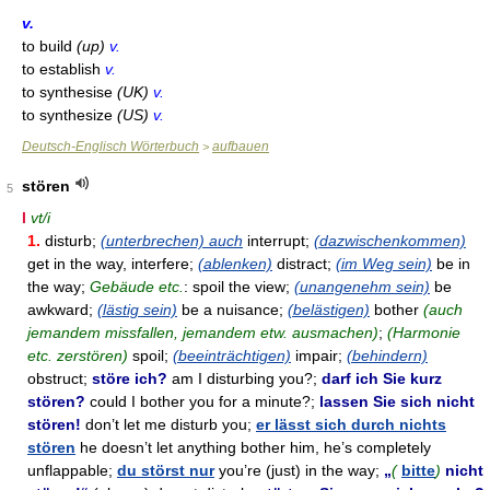
* * *
v.
to build
(up)
v.
to establish
v.
to synthesise
(UK)
v.
to synthesize
(US)
v.
Deutsch-Englisch Wörterbuch
aufbauen
>
stören
5
I
vt/i
1.
disturb;
(unterbrechen) auch
interrupt;
(dazwischenkommen)
get in the way, interfere;
(ablenken)
distract;
(im Weg sein)
be in
the way;
Gebäude etc.
: spoil the view;
(unangenehm sein)
be
awkward;
(lästig sein)
be a nuisance;
(belästigen)
bother
(auch
jemandem missfallen, jemandem etw. ausmachen)
;
(Harmonie
etc. zerstören)
spoil;
(beeinträchtigen)
impair;
(behindern)
obstruct;
störe ich?
am I disturbing you?;
darf ich Sie kurz
stören?
could I bother you for a minute?;
lassen Sie sich nicht
stören!
don’t let me disturb you;
er lässt sich durch nichts
stören
he doesn’t let anything bother him, he’s completely
unflappable;
du störst nur
you’re (just) in the way;
„
(
bitte
)
nicht