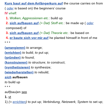
Kurs baut auf dem Anfängerkurs auf
the course carries on from
(
oder
is based on) the beginners’ course
IV
v/refl
:
1.
Wolken, Aggressionen etc.
: build up
2.
sich aufbauen auf
(+ Dat) Stoff etc.
: be made up (
oder
composed) of
3.
sich aufbauen auf
(+ Dat) Theorie etc.
: be based on
4.
er baute sich vor mir auf
he planted himself in front of me
* * *
(arrangieren)
to
arrange;
(errichten)
to
build;
to
put up;
(gründen)
to
found;
(konstruieren)
to
structure;
to
construct;
(synthetisieren)
to
synthesize;
(wiederherstellen)
to
rebuild;
sich
aufbauen
to
build up
* * *
auf|bau|en
sep
1.
vt
1)
(=
errichten
)
to put up;
Verbindung, Netzwerk, System
to set up;