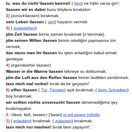
tu
,
was du nicht \lassen kannst!
(
fam
) ne hâlin varsa gör!;
\lassen wir es dabei
bunu böylece bırakalım
2)
(
zurück\lassen
) bırakmak;
sein Leben \lassen
(
geh
) hayatını vermek
3)
(
zugestehen
)
jdm Zeit \lassen
birine zaman bırakmak [
o
tanımak];
jdm seinen Willen \lassen
birinin istediğini yapmasına izin
vermek;
das muss man ihr \lassen
bu işten anladığını kabul etmek
gerekiyor
4)
(
irgendwohin \lassen
)
Wasser in die Wanne \lassen
tekneye su doldurmak;
jdm die Luft aus den Reifen \lassen
birinin lastikleri söndürmek;
lass mich mal vorbei!
bırak da bir geçeyim!
5)
offen \lassen
(
Tür
,
Fenster
) açık bırakmak; (
beim Schreiben
)
boş bırakmak;
wir sollten nichts unversucht \lassen
denemediğimiz şey
bırakmayalım
2.
<lässt, ließ, lassen> ['lasən]
vt mit einem Infinitiv
1)
(
erlauben
) bırakmak; (
zulassen
) bırakmak;
lass mich nur machen!
bırak beni yapayım!;