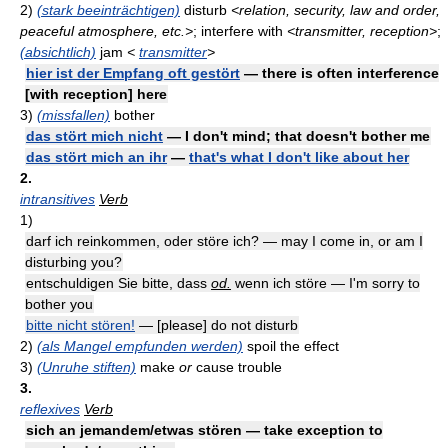
2)
(stark beeinträchtigen)
disturb
<relation, security, law and order,
peaceful atmosphere, etc.>
; interfere with
<transmitter, reception>
;
(absichtlich)
jam
<
transmitter
>
hier ist der Empfang oft gestört
— there is often interference
[with reception] here
3)
(missfallen)
bother
das stört mich nicht
— I don't mind; that doesn't bother me
das stört mich an ihr
—
that's what I don't like about her
2.
intransitives
Verb
1)
darf ich reinkommen, oder störe ich? — may I come in, or am I
disturbing you?
entschuldigen Sie bitte, dass
od.
wenn ich störe — I'm sorry to
bother you
bitte nicht stören!
— [please] do not disturb
2)
(als Mangel empfunden werden)
spoil the effect
3)
(Unruhe stiften)
make
or
cause trouble
3.
reflexives
Verb
sich an jemandem/etwas stören — take exception to