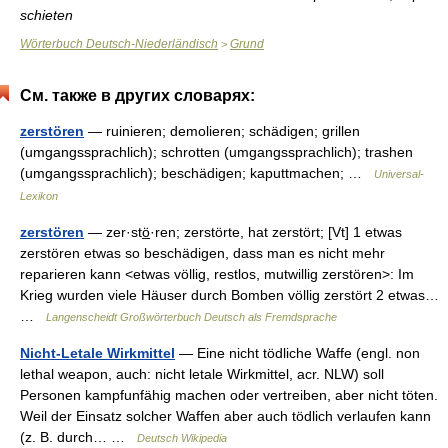
schieten
Wörterbuch Deutsch-Niederländisch
Grund
>
См. также в других словарях:
zerstören
— ruinieren; demolieren; schädigen; grillen
(umgangssprachlich); schrotten (umgangssprachlich); trashen
(umgangssprachlich); beschädigen; kaputtmachen; …
Universal-
Lexikon
zerstören
— zer·stö̲·ren; zerstörte, hat zerstört; [Vt] 1 etwas
zerstören etwas so beschädigen, dass man es nicht mehr
reparieren kann <etwas völlig, restlos, mutwillig zerstören>: Im
Krieg wurden viele Häuser durch Bomben völlig zerstört 2 etwas…
…
Langenscheidt Großwörterbuch Deutsch als Fremdsprache
Nicht-Letale Wirkmittel
— Eine nicht tödliche Waffe (engl. non
lethal weapon, auch: nicht letale Wirkmittel, acr. NLW) soll
Personen kampfunfähig machen oder vertreiben, aber nicht töten.
Weil der Einsatz solcher Waffen aber auch tödlich verlaufen kann
(z. B. durch… …
Deutsch Wikipedia