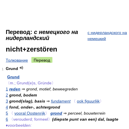
Перевод:
с немецкого на
с нидерландского на
нидерландский
немецкий
nicht+zerstören
Толкование
Перевод
Grund
1
Grund
〈m.; Grund(e)s, Gründe〉
1
reden
⇒
grond, motief, beweegreden
2
grond, bodem
3
grond(slag), basis
⇒
fundament
〈
ook figuurlijk
〉
4
fond, onder-, achtergrond
5
〈
vooral Oostenrijk
〉
grond
⇒
perceel, bouwterrein
6
〈verouderd; formeel〉
(diepste punt van een) dal, laagte
♦
voorbeelden: