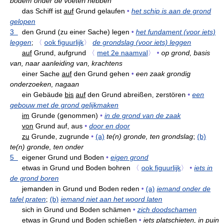
bodem onder de voeten hebben
das Schiff ist
auf
Grund gelaufen
•
het schip is aan de grond
gelopen
3
den Grund (zu einer Sache) legen
•
het fundament (voor iets)
leggen
;
〈
ook figuurlijk
〉
de grondslag (voor iets) leggen
auf
Grund, aufgrund
〈
met 2e naamval
〉
•
op grond, basis
van, naar aanleiding van, krachtens
einer Sache
auf
den Grund gehen
•
een zaak grondig
onderzoeken, nagaan
ein Gebäude
bis
auf
den Grund abreißen, zerstören
•
een
gebouw met de grond gelijkmaken
im
Grunde (genommen)
•
in de grond van de zaak
von
Grund auf, aus
•
door en door
zu
Grunde, zugrunde
•
(a)
te(n) gronde, ten grondslag
;
(b)
te(n) gronde, ten onder
5
eigener Grund und Boden
•
eigen grond
etwas in Grund und Boden bohren
〈
ook figuurlijk
〉
•
iets in
de grond boren
jemanden in Grund und Boden reden
•
(a)
iemand onder de
tafel praten
;
(b)
iemand niet aan het woord laten
sich in Grund und Boden schämen
•
zich doodschamen
etwas in Grund und Boden schießen
•
iets platschieten, in puin