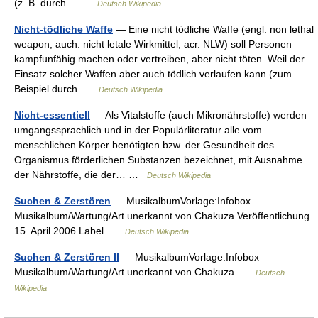
(z. B. durch… …
Deutsch Wikipedia
Nicht-tödliche Waffe
— Eine nicht tödliche Waffe (engl. non lethal
weapon, auch: nicht letale Wirkmittel, acr. NLW) soll Personen
kampfunfähig machen oder vertreiben, aber nicht töten. Weil der
Einsatz solcher Waffen aber auch tödlich verlaufen kann (zum
Beispiel durch …
Deutsch Wikipedia
Nicht-essentiell
— Als Vitalstoffe (auch Mikronährstoffe) werden
umgangssprachlich und in der Populärliteratur alle vom
menschlichen Körper benötigten bzw. der Gesundheit des
Organismus förderlichen Substanzen bezeichnet, mit Ausnahme
der Nährstoffe, die der… …
Deutsch Wikipedia
Suchen & Zerstören
— MusikalbumVorlage:Infobox
Musikalbum/Wartung/Art unerkannt von Chakuza Veröffentlichung
15. April 2006 Label …
Deutsch Wikipedia
Suchen & Zerstören II
— MusikalbumVorlage:Infobox
Musikalbum/Wartung/Art unerkannt von Chakuza …
Deutsch
Wikipedia