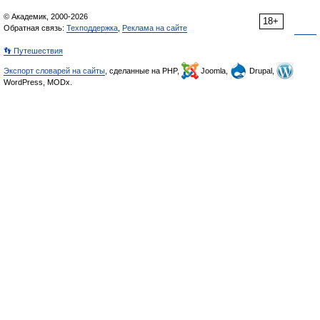
© Академик, 2000-2026
18+
Обратная связь:
Техподдержка
,
Реклама на сайте
👣 Путешествия
Экспорт словарей на сайты
, сделанные на PHP,
Joomla,
Drupal,
WordPress, MODx.