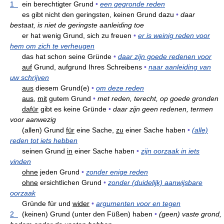
1
ein berechtigter Grund
•
een gegronde reden
es gibt nicht den geringsten, keinen Grund dazu
•
daar
bestaat, is niet de geringste aanleiding toe
er hat wenig Grund, sich zu freuen
•
er is weinig reden voor
hem om zich te verheugen
das hat schon seine Gründe
•
daar zijn goede redenen voor
auf
Grund, aufgrund Ihres Schreibens
•
naar aanleiding van
uw schrijven
aus
diesem Grund(e)
•
om deze reden
aus,
mit
gutem Grund
•
met reden, terecht, op goede gronden
dafür
gibt es keine Gründe
•
daar zijn geen redenen, termen
voor aanwezig
(allen) Grund
für
eine Sache,
zu
einer Sache haben
•
(alle)
reden tot iets hebben
seinen Grund
in
einer Sache haben
•
zijn oorzaak in iets
vinden
ohne
jeden Grund
•
zonder enige reden
ohne
ersichtlichen Grund
•
zonder (duidelijk) aanwijsbare
oorzaak
Gründe für und
wider
•
argumenten voor en tegen
2
(keinen) Grund (unter den Füßen) haben
•
(geen) vaste grond,