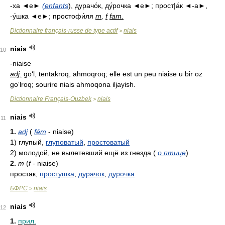
-xa ◄е►
(enfants
), дурачо́к, ду́рочка ◄е►; прост|а́к ◄-а►,
-у́шка ◄е►; простофи́ля
m
,
f
fam.
Dictionnaire français-russe de type actif
niais
>
niais
10
-niaise
adj.
go‘l, tentakroq, ahmoqroq; elle est un peu niaise u bir oz
go‘lroq; sourire niais ahmoqona iljayish.
Dictionnaire Français-Ouzbek
niais
>
niais
11
1.
adj
(
fém
- niaise)
1)
глупый,
глуповатый
,
простоватый
2)
молодой, не вылетевший ещё из гнезда
(
о птице
)
2.
m
(
f
- niaise)
простак,
простушка
;
дурачок
,
дурочка
БФРС
niais
>
niais
12
1.
прил.