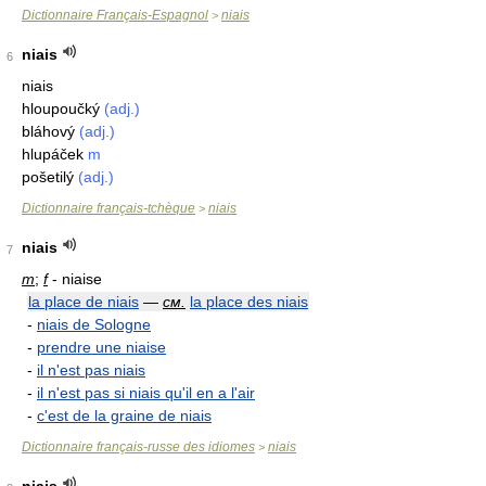
Dictionnaire Français-Espagnol
niais
>
niais
6
niais
hloupoučký
(adj.)
bláhový
(adj.)
hlupáček
m
pošetilý
(adj.)
Dictionnaire français-tchèque
niais
>
niais
7
m
;
f
- niaise
la place de niais
—
см.
la place des niais
-
niais de Sologne
-
prendre une niaise
-
il n'est pas niais
-
il n'est pas si niais qu'il en a l'air
-
c'est de la graine de niais
Dictionnaire français-russe des idiomes
niais
>