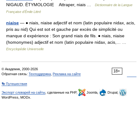
NIGAUD. ÉTYMOLOGIE Attraper, niais …
Dictionnaire de la Langue
Française d'Émile Littré
niaise
— ● niais, niaise adjectif et nom (latin populaire nidax, acis,
pris au nid) Qui est sot et gauche par excès de simplicité ou
manque d expérience : Son grand niais de fils. ● niais, niaise
(homonymes) adjectif et nom (latin populaire nidax, acis,… …
Encyclopédie Universelle
© Академик, 2000-2026
18+
Обратная связь:
Техподдержка
,
Реклама на сайте
👣 Путешествия
Экспорт словарей на сайты
, сделанные на PHP,
Joomla,
Drupal,
WordPress, MODx.