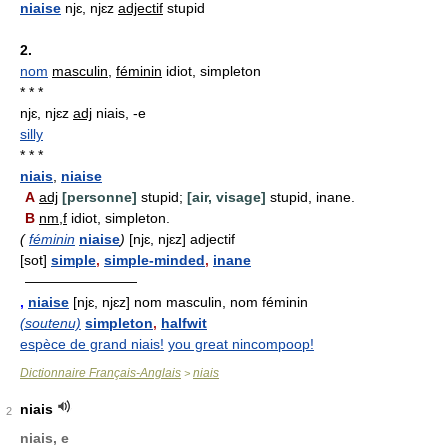
niaise
njɛ, njɛz
adjectif
stupid
2.
nom
masculin
,
féminin
idiot, simpleton
* * *
njɛ, njɛz
adj
niais, -e
silly
* * *
niais
,
niaise
A
adj
[personne]
stupid;
[air, visage]
stupid, inane.
B
nm,f
idiot, simpleton.
(
féminin
niaise
)
[njɛ, njɛz] adjectif
[sot]
simple
,
simple-minded
,
inane
————————
,
niaise
[njɛ, njɛz] nom masculin, nom féminin
(soutenu)
simpleton
,
halfwit
espèce de grand niais!
you great nincompoop!
Dictionnaire Français-Anglais
niais
>
niais
2
niais, e