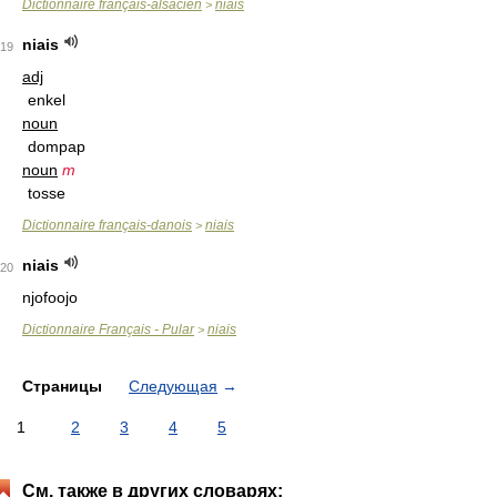
Dictionnaire français-alsacien
niais
>
niais
19
adj
enkel
noun
dompap
noun
m
tosse
Dictionnaire français-danois
niais
>
niais
20
njofoojo
Dictionnaire Français - Pular
niais
>
Страницы
Следующая
→
1
2
3
4
5
См. также в других словарях: