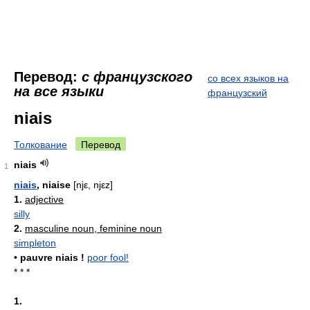
Перевод:
с французского
со всех языков на
на все языки
французский
niais
Толкование
Перевод
niais
1
niais
, niaise
[njε, njεz]
1.
adjective
silly
2.
masculine noun, feminine noun
simpleton
•
pauvre niais !
poor fool!
* * *
1.