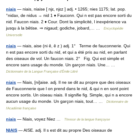
niais
— niais, niaise [ njɛ, njɛz ] adj. • 1265; nies 1175; lat. pop.
°nidax, de nidus → nid 1 ♦ Fauconn. Qui n est pas encore sorti du
nid. Faucon niais. 2 ♦ Cour. Dont la simplicité, l inexpérience va
jusqu à la bêtise. ⇒ nigaud; godiche, jobard,… …
Encyclopédie
Universelle
niais
— niais, aise (ni ê, ê z ) adj. 1° Terme de fauconnerie. Qui
n est pas encore sorti du nid, et qui a été pris au nid, en parlant
des oiseaux de vol. Un faucon niais. 2° Fig. Qui est simple et
encore sans usage du monde. Un garçon niais. Une… …
Dictionnaire de la Langue Française d'Émile Littré
niais
— Niais, [ni]aise. adj. Il ne se dit au propre que des oiseaux
de Fauconnerie que l on prend dans le nid, & qui n en sont point
encore sortis. Un oiseau niais. Il signifie fig. Simple, qui n a encore
aucun usage du monde. Un garçon niais, tout… …
Dictionnaire de
l'Académie française
niais
— Niais, voyez Niez …
Thresor de la langue françoyse
NIAIS
— AISE. adj. Il s est dit au propre Des oiseaux de