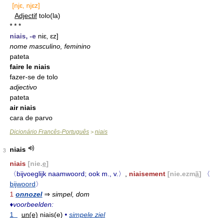
[njɛ, njɛz]
Adjectif
tolo(la)
* * *
niais, -e
niɛ, ɛz]
nome masculino, feminino
pateta
faire le niais
fazer-se de tolo
adjectivo
pateta
air niais
cara de parvo
Dicionário Francês-Português
niais
>
niais
3
niais
[nie.
e
]
〈bijvoeglijk naamwoord; ook m., v.〉
,
niaisement
[nie.ezm
ã
]
〈
bijwoord
〉
1
onnozel
⇒
simpel, dom
♦
voorbeelden:
1
un(e)
niais(e)
•
simpele ziel