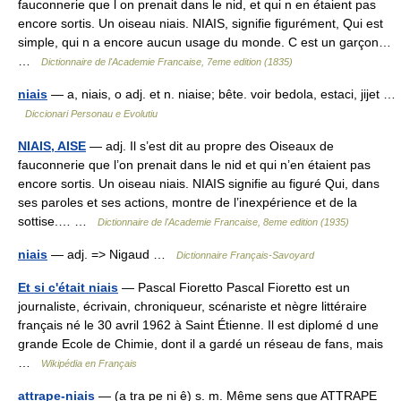
fauconnerie que l on prenait dans le nid, et qui n en étaient pas
encore sortis. Un oiseau niais. NIAIS, signifie figurément, Qui est
simple, qui n a encore aucun usage du monde. C est un garçon…
…
Dictionnaire de l'Academie Francaise, 7eme edition (1835)
niais
— a, niais, o adj. et n. niaise; bête. voir bedola, estaci, jijet …
Diccionari Personau e Evolutiu
NIAIS, AISE
— adj. Il s’est dit au propre des Oiseaux de
fauconnerie que l’on prenait dans le nid et qui n’en étaient pas
encore sortis. Un oiseau niais. NIAIS signifie au figuré Qui, dans
ses paroles et ses actions, montre de l’inexpérience et de la
sottise.… …
Dictionnaire de l'Academie Francaise, 8eme edition (1935)
niais
— adj. => Nigaud …
Dictionnaire Français-Savoyard
Et si c'était niais
— Pascal Fioretto Pascal Fioretto est un
journaliste, écrivain, chroniqueur, scénariste et nègre littéraire
français né le 30 avril 1962 à Saint Étienne. Il est diplomé d une
grande Ecole de Chimie, dont il a gardé un réseau de fans, mais
…
Wikipédia en Français
attrape-niais
— (a tra pe ni ê) s. m. Même sens que ATTRAPE