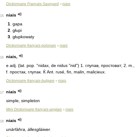
Dictionnaire Français-Savoyard
niais
>
niais
15
1
. gapa
2
. głupi
3
. głupkowaty
Dictionnaire français-polonais
niais
>
niais,
16
e adj. (lat. pop. °nidax, de nidus "nid") 1. глупав, простоват; 2. m.,
f. простак, глупак. Ќ Ant. rusé, fin, malin, malicieux.
Dictionnaire français-bulgare
niais,
>
niais
17
simple, simpleton
Mini Dictionnaire français-anglais
niais
>
niais
18
unärfàhra, àllesglàiwer.