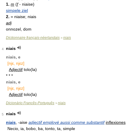
1.
m
(
f
- niaise)
simpele ziel
2.
= niaise; niais
adj
onnozel, dom
Dictionnaire français-néerlandais
niais
>
niais
4
niais, e
[njɛ, njɛz]
Adjectif
tolo(la)
* * *
niais, e
[njɛ, njɛz]
Adjectif
tolo(la)
Dicionário Francês-Português
niais
>
niais
5
niais
, -aise
adjectif employé aussi comme substantif
inflexiones
Necio, ia, bobo, ba, tonto, ta, simple