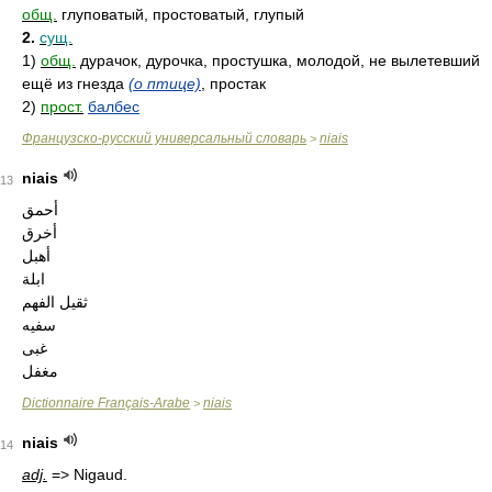
общ.
глуповатый, простоватый, глупый
2.
сущ.
1)
общ.
дурачок, дурочка, простушка, молодой, не вылетевший
ещё из гнезда
(о птице)
, простак
2)
прост.
балбес
Французско-русский универсальный словарь
niais
>
niais
13
أحمق
أخرق
أهبل
ابلة
ثقيل الفهم
سفيه
غبى
مغفل
Dictionnaire Français-Arabe
niais
>
niais
14
adj.
=> Nigaud.