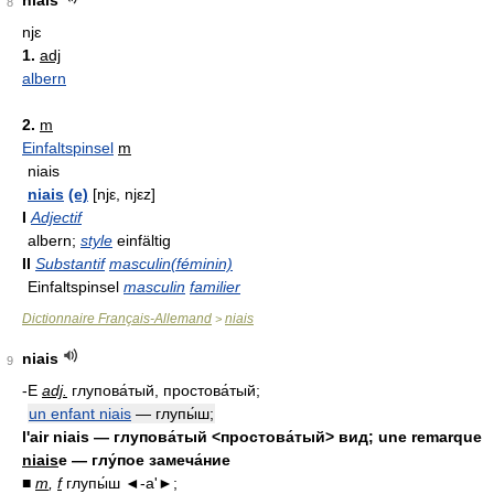
niais
8
njɛ
1.
adj
albern
2.
m
Einfaltspinsel
m
niais
niais
(e)
[njε, njεz]
I
Adjectif
albern;
style
einfältig
II
Substantif
masculin(féminin)
Einfaltspinsel
masculin
familier
Dictionnaire Français-Allemand
niais
>
niais
9
-E
adj.
глупова́тый, простова́тый;
un enfant niais
— глупы́ш;
l'air niais — глупова́тый <простова́тый> вид; une remarque
niais
e — глу́пое замеча́ние
■
m
,
f
глупы́ш ◄-а'►;