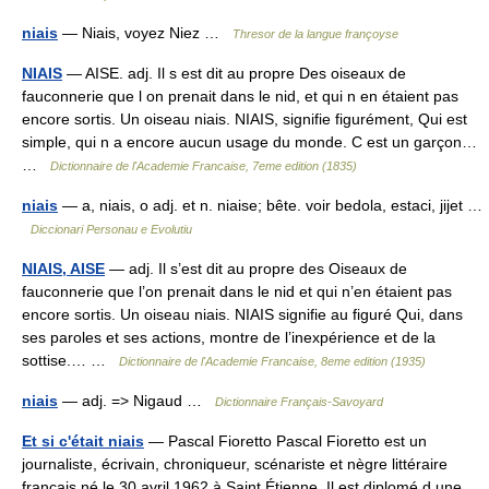
niais
— Niais, voyez Niez …
Thresor de la langue françoyse
NIAIS
— AISE. adj. Il s est dit au propre Des oiseaux de
fauconnerie que l on prenait dans le nid, et qui n en étaient pas
encore sortis. Un oiseau niais. NIAIS, signifie figurément, Qui est
simple, qui n a encore aucun usage du monde. C est un garçon…
…
Dictionnaire de l'Academie Francaise, 7eme edition (1835)
niais
— a, niais, o adj. et n. niaise; bête. voir bedola, estaci, jijet …
Diccionari Personau e Evolutiu
NIAIS, AISE
— adj. Il s’est dit au propre des Oiseaux de
fauconnerie que l’on prenait dans le nid et qui n’en étaient pas
encore sortis. Un oiseau niais. NIAIS signifie au figuré Qui, dans
ses paroles et ses actions, montre de l’inexpérience et de la
sottise.… …
Dictionnaire de l'Academie Francaise, 8eme edition (1935)
niais
— adj. => Nigaud …
Dictionnaire Français-Savoyard
Et si c'était niais
— Pascal Fioretto Pascal Fioretto est un
journaliste, écrivain, chroniqueur, scénariste et nègre littéraire
français né le 30 avril 1962 à Saint Étienne. Il est diplomé d une