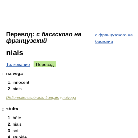
Перевод:
с баскского на
с французского на
французский
баскский
niais
Толкование
Перевод
naivega
1
1
. innocent
2
. niais
Dictionnaire espéranto-français
naivega
>
stulta
2
1
. bête
2
. niais
3
. sot
4
. stupide