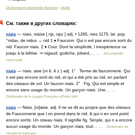
Dictionnaire espéranto-français
stulta
>
См. также в других словарях:
niais
— niais, niaise [ njɛ, njɛz ] adj. • 1265; nies 1175; lat. pop.
°nidax, de nidus → nid 1 ♦ Fauconn. Qui n est pas encore sorti du
nid. Faucon niais. 2 ♦ Cour. Dont la simplicité, l inexpérience va
jusqu à la bêtise. ⇒ nigaud; godiche, jobard,… …
Encyclopédie
Universelle
niais
— niais, aise (ni ê, ê z ) adj. 1° Terme de fauconnerie. Qui
n est pas encore sorti du nid, et qui a été pris au nid, en parlant
des oiseaux de vol. Un faucon niais. 2° Fig. Qui est simple et
encore sans usage du monde. Un garçon niais. Une… …
Dictionnaire de la Langue Française d'Émile Littré
niais
— Niais, [ni]aise. adj. Il ne se dit au propre que des oiseaux
de Fauconnerie que l on prend dans le nid, & qui n en sont point
encore sortis. Un oiseau niais. Il signifie fig. Simple, qui n a encore
aucun usage du monde. Un garçon niais, tout… …
Dictionnaire de
l'Académie française