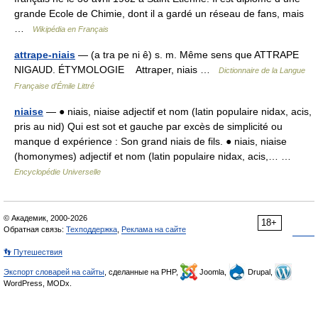
grande Ecole de Chimie, dont il a gardé un réseau de fans, mais
…
Wikipédia en Français
attrape-niais
— (a tra pe ni ê) s. m. Même sens que ATTRAPE
NIGAUD. ÉTYMOLOGIE Attraper, niais …
Dictionnaire de la Langue
Française d'Émile Littré
niaise
— ● niais, niaise adjectif et nom (latin populaire nidax, acis,
pris au nid) Qui est sot et gauche par excès de simplicité ou
manque d expérience : Son grand niais de fils. ● niais, niaise
(homonymes) adjectif et nom (latin populaire nidax, acis,… …
Encyclopédie Universelle
© Академик, 2000-2026
18+
Обратная связь:
Техподдержка
,
Реклама на сайте
👣 Путешествия
Экспорт словарей на сайты
, сделанные на PHP,
Joomla,
Drupal,
WordPress, MODx.