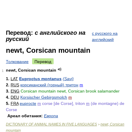
Перевод:
с английского на
с русского на
русский
английский
newt, Corsican mountain
Толкование
Перевод
newt, Corsican mountain
1
1.
LAT
Euproctus montanus
(Savi)
2.
RUS
корсиканский (горный) тритон
m
3.
ENG
Corsican mountain newt, Corsican brook salamander
4.
DEU
Korsischer Gebirgsmolch
m
5.
FRA
euprocte
m
corse [de Corse], triton
m
(de montagne) de
Corse
Ареал обитания:
Европа
DICTIONARY OF ANIMAL NAMES IN FIVE LANGUAGES
newt, Corsican
>
mountain