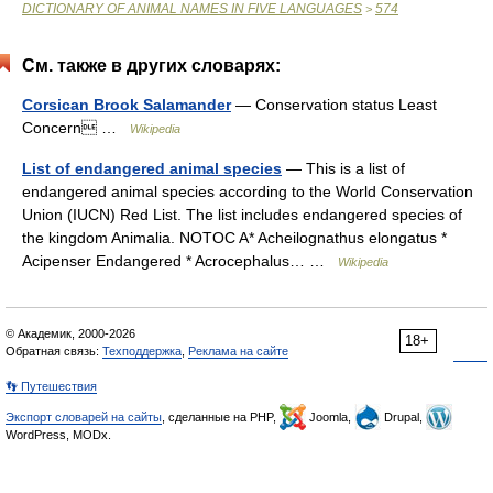
DICTIONARY OF ANIMAL NAMES IN FIVE LANGUAGES
574
>
См. также в других словарях:
Corsican Brook Salamander
— Conservation status Least
Concern …
Wikipedia
List of endangered animal species
— This is a list of
endangered animal species according to the World Conservation
Union (IUCN) Red List. The list includes endangered species of
the kingdom Animalia. NOTOC A* Acheilognathus elongatus *
Acipenser Endangered * Acrocephalus… …
Wikipedia
© Академик, 2000-2026
18+
Обратная связь:
Техподдержка
,
Реклама на сайте
👣 Путешествия
Экспорт словарей на сайты
, сделанные на PHP,
Joomla,
Drupal,
WordPress, MODx.