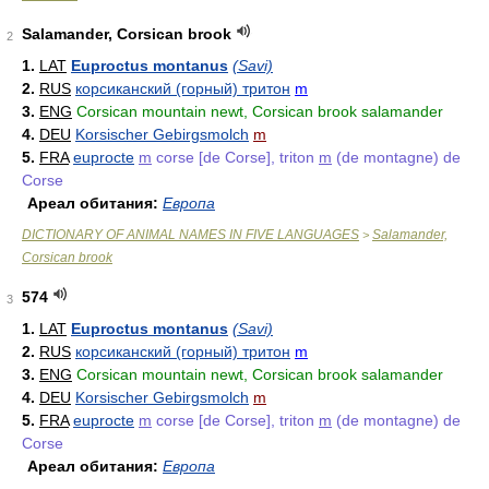
Salamander, Corsican brook
2
1.
LAT
Euproctus montanus
(Savi)
2.
RUS
корсиканский (горный) тритон
m
3.
ENG
Corsican mountain newt, Corsican brook salamander
4.
DEU
Korsischer Gebirgsmolch
m
5.
FRA
euprocte
m
corse [de Corse], triton
m
(de montagne) de
Corse
Ареал обитания:
Европа
DICTIONARY OF ANIMAL NAMES IN FIVE LANGUAGES
Salamander,
>
Corsican brook
574
3
1.
LAT
Euproctus montanus
(Savi)
2.
RUS
корсиканский (горный) тритон
m
3.
ENG
Corsican mountain newt, Corsican brook salamander
4.
DEU
Korsischer Gebirgsmolch
m
5.
FRA
euprocte
m
corse [de Corse], triton
m
(de montagne) de
Corse
Ареал обитания:
Европа