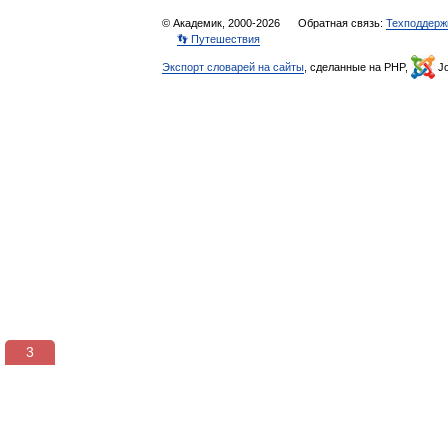
© Академик, 2000-2026
Обратная связь:
Техподдерж
👣 Путешествия
Экспорт словарей на сайты
, сделанные на PHP,
Jo
3