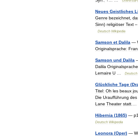
Syn
.
:
↑… …
Universal
-
Neues
Geistliches
L
Genre
bezeichnet
,
da
Sinn
)
religiöser
Text
Deutsch
Wikipedia
Samson
et
Dalila
—
Originalsprache:
Fran
Samson
und
Dalila
Dalila
Originalsprache
Lemaire
U
…
Deutsch
Glückliche
Tage
(
Dr
Titel:
Oh
les
beaux
jo
Die
Uraufführung
des
Lane
Theater
statt
.
Hibernia
(
1865
)
—
p
Deutsch
Wikipedia
Leonora
(
Oper
)
—
W