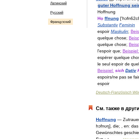
Латинский
guter
Hoffnung
sei
Hoffnung
Русский
Ho
ffnung
['
hɔfn62c
Французский
Substantiv
Feminin
espoir
Maskulin
;
Beis
quelque
chose
;
Beisp
quelque
chose
;
Beisp
l
'
espoir
que
;
Beispiel:
espérer
quelque
cho
le
seul
espoir
de
que
Beispiel:
sich
Dativ
espoirs
/
ne
pas
se
fai
espoir
Deutsch
-
Französisch
Wör
См
.
также
в
друг
Hoffnung
—
Zutraue
hɔfnʊŋ
],
die
; ,
en:
das
Gewünschtes
geschie