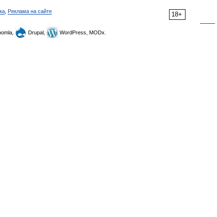
ка
,
Реклама на сайте
18+
omla,
Drupal,
WordPress, MODx.