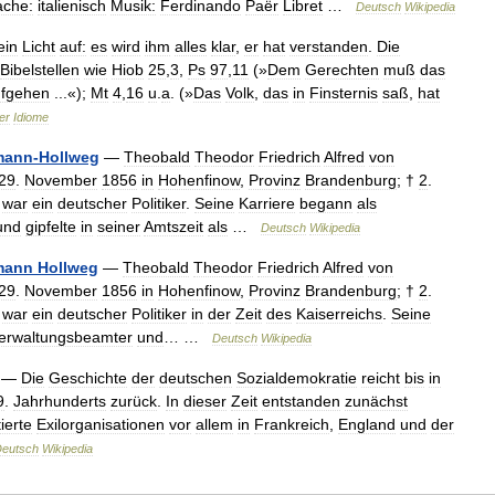
ache:
italienisch
Musik:
Ferdinando
Paër
Libret
…
Deutsch
Wikipedia
ein
Licht
auf:
es
wird
ihm
alles
klar
,
er
hat
verstanden
.
Die
Bibelstellen
wie
Hiob
25
,
3
,
Ps
97
,
11
(»
Dem
Gerechten
muß
das
fgehen
...«);
Mt
4
,
16
u
.
a
. (»
Das
Volk
,
das
in
Finsternis
saß
,
hat
er
Idiome
mann
-
Hollweg
—
Theobald
Theodor
Friedrich
Alfred
von
29
.
November
1856
in
Hohenfinow
,
Provinz
Brandenburg
; †
2
.
)
war
ein
deutscher
Politiker
.
Seine
Karriere
begann
als
und
gipfelte
in
seiner
Amtszeit
als
…
Deutsch
Wikipedia
mann
Hollweg
—
Theobald
Theodor
Friedrich
Alfred
von
29
.
November
1856
in
Hohenfinow
,
Provinz
Brandenburg
; †
2
.
)
war
ein
deutscher
Politiker
in
der
Zeit
des
Kaiserreichs
.
Seine
erwaltungsbeamter
und
… …
Deutsch
Wikipedia
—
Die
Geschichte
der
deutschen
Sozialdemokratie
reicht
bis
in
9
.
Jahrhunderts
zurück
.
In
dieser
Zeit
entstanden
zunächst
ierte
Exilorganisationen
vor
allem
in
Frankreich
,
England
und
der
eutsch
Wikipedia