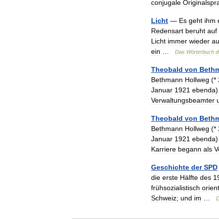
conjugale
Originalspr
Licht
—
Es
geht
ihm
Redensart
beruht
auf
Licht
immer
wieder
au
ein
…
Das
Wörterbuch
d
Theobald
von
Beth
Bethmann
Hollweg
(*
Januar
1921
ebenda
Verwaltungsbeamter
Theobald
von
Beth
Bethmann
Hollweg
(*
Januar
1921
ebenda
Karriere
begann
als
V
Geschichte
der
SPD
die
erste
Hälfte
des
1
frühsozialistisch
orient
Schweiz
;
und
im
…
D