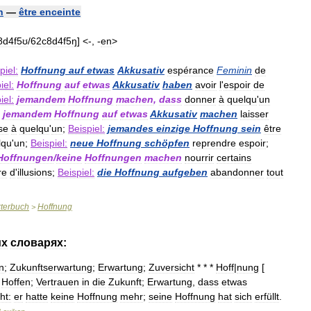
n
—
être
enceinte
8d4f5ʊ
/
62c8d4f5ŋ
] <-, -
en
>
piel:
Hoffnung
auf
etwas
Akkusativ
espérance
Feminin
de
iel:
Hoffnung
auf
etwas
Akkusativ
haben
avoir
l
'
espoir
de
iel:
jemandem
Hoffnung
machen
,
dass
donner
à
quelqu
'
un
jemandem
Hoffnung
auf
etwas
Akkusativ
machen
laisser
se
à
quelqu
'
un
;
Beispiel:
jemandes
einzige
Hoffnung
sein
être
lqu
'
un
;
Beispiel:
neue
Hoffnung
schöpfen
reprendre
espoir
;
Hoffnungen
/
keine
Hoffnungen
machen
nourrir
certains
re
d
'
illusions
;
Beispiel:
die
Hoffnung
aufgeben
abandonner
tout
terbuch
Hoffnung
>
их
словарях:
n
;
Zukunftserwartung
;
Erwartung
;
Zuversicht
* * *
Hoff
|
nung
[
Hoffen
;
Vertrauen
in
die
Zukunft
;
Erwartung
,
dass
etwas
ht:
er
hatte
keine
Hoffnung
mehr
;
seine
Hoffnung
hat
sich
erfüllt
.