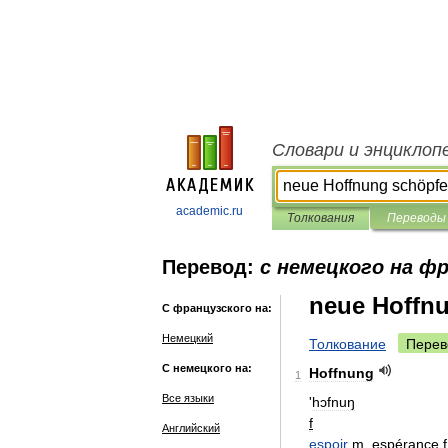
Словари и энциклоп
academic.ru
Толкования
Переводы
Перевод:
с немецкого на ф
neue Hoffn
С французского на:
Немецкий
Толкование
Перев
С немецкого на:
Hoffnung
1
Все языки
'
hɔfnuŋ
f
Английский
espoir
m
,
espérance
f