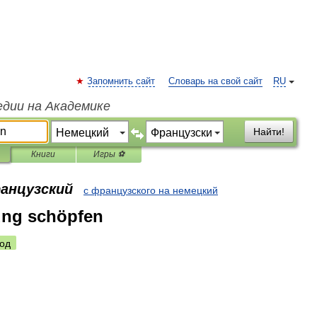
Запомнить сайт
Словарь на свой сайт
RU
едии на Академике
Найти!
Книги
Игры ⚽
ранцузский
с французского на немецкий
ung schöpfen
од