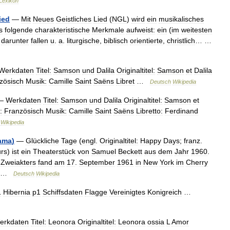
Lexikon
ied
—
Mit
Neues
Geistliches
Lied
(
NGL
)
wird
ein
musikalisches
s
folgende
charakteristische
Merkmale
aufweist:
ein
(
im
weitesten
–
darunter
fallen
u
.
a
.
liturgische
,
biblisch
orientierte
,
christlich
… …
Werkdaten
Titel:
Samson
und
Dalila
Originaltitel:
Samson
et
Dalila
zösisch
Musik:
Camille
Saint
Saëns
Libret
…
Deutsch
Wikipedia
—
Werkdaten
Titel:
Samson
und
Dalila
Originaltitel:
Samson
et
:
Französisch
Musik:
Camille
Saint
Saëns
Libretto:
Ferdinand
Wikipedia
ama
)
—
Glückliche
Tage
(
engl
.
Originaltitel:
Happy
Days
;
franz
.
urs
)
ist
ein
Theaterstück
von
Samuel
Beckett
aus
dem
Jahr
1960
.
Zweiakters
fand
am
17
.
September
1961
in
New
York
im
Cherry
… …
Deutsch
Wikipedia
1
Hibernia
p1
Schiffsdaten
Flagge
Vereinigtes
Konigreich
…
erkdaten
Titel:
Leonora
Originaltitel:
Leonora
ossia
L
Amor