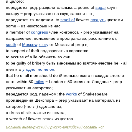
и целого;
передается род. разделительным: a pound of
sugar
фунт
сахару ~ prep указывает на вкус, запах и т. п.;
передается тв. падежом: to
smell of
flowers
пахнуть
цветами
some ~ us некоторые из нас;
a member of
congress
член конгресса ~ prep указывает на
направление, положение в пространстве, расстояние от;
south
of
Moscow
к югу
от Москвы of prep в;
to suspect of theft подозревать в воровстве;
to accuse of a lie обвинять во лжи;
to be guilty of bribery быть виновным во взяточничестве he ~ all
men кто
угодно
,
но не он
;
that he of all men should do it! меньше всего я ожидал этого от
него! within 50
miles
~ London в 50 милях от Лондона ~ prep
указывает на авторство;
передается род. падежом: the
works
of Shakespeare
произведения Шекспира ~ prep указывает на материал, из
которого (что-л.) сделано из;
a dress of silk платье из шелка;
a wreath of flowers венок из цветов
Большой англо-русский и русско-английский словарь
of
>