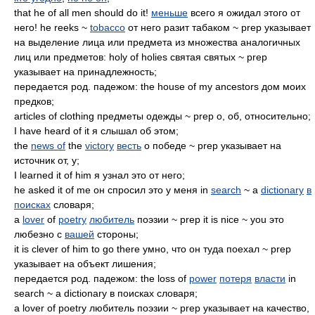
that he of all men should do it!
меньше
всего я ожидал этого от
него! he reeks ~
tobacco
от него разит табаком ~ prep указывает
на выделение лица или предмета из множества аналогичных
лиц или предметов: holy of holies святая святых ~ prep
указывает на принадлежность;
передается род. падежом: the house of my ancestors дом моих
предков;
articles of clothing предметы одежды ~ prep о, об, относительно;
I have heard of it я слышал об этом;
the
news of
the
victory
весть
о победе ~ prep указывает на
источник от, у;
I learned it of him я узнал это от него;
he asked it of me он спросил это у меня in
search
~ a
dictionary
в
поисках
словаря;
a
lover
of
poetry
любитель
поэзии ~ prep it is nice ~ you это
любезно с
вашей
стороны;
it is clever of him to go there умно, что он туда поехал ~ prep
указывает на объект лишения;
передается род. падежом: the loss of
power
потеря
власти
in
search ~ a dictionary в поисках словаря;
a lover of poetry любитель поэзии ~ prep указывает на качество,