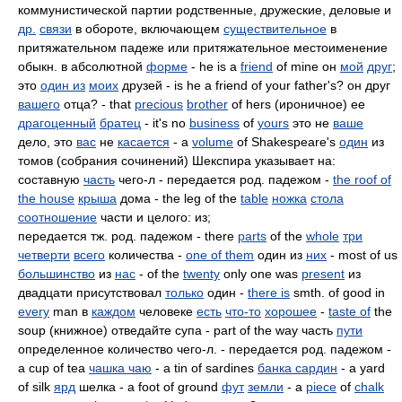
коммунистической партии родственные, дружеские, деловые и
др.
связи
в обороте, включающем
существительное
в
притяжательном падеже или притяжательное местоименение
обыкн. в абсолютной
форме
- he is a
friend
of mine он
мой
друг
;
это
один из
моих
друзей - is he a friend of your father's? он друг
вашего
отца? - that
precious
brother
of hers (ироничное) ее
драгоценный
братец
- it's no
business
of
yours
это не
ваше
дело, это
вас
не
касается
- a
volume
of Shakespeare's
один
из
томов (собрания сочинений) Шекспира указывает на:
составную
часть
чего-л - передается род. падежом -
the roof of
the house
крыша
дома - the leg of the
table
ножка
стола
соотношение
части и целого: из;
передается тж. род. падежом - there
parts
of the
whole
три
четверти
всего
количества -
one of them
один из
них
- most of us
большинство
из
нас
- of the
twenty
only one was
present
из
двадцати присутствовал
только
один -
there is
smth. of good in
every
man в
каждом
человеке
есть
что-то
хорошее
-
taste of
the
soup (книжное) отведайте супа - part of the way часть
пути
определенное количество чего-л. - передается род. падежом -
a cup of tea
чашка чаю
- a tin of sardines
банка сардин
- a yard
of silk
ярд
шелка - a foot of ground
фут
земли
- a
piece
of
chalk