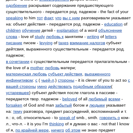
одобрение
раскрывает содержание предшествующего
существительного - передается род. падежом - the fact of your
speaking
to him
тот
факт
,
что
вы с ним
разговаривали указывает
на: объект действия - передается род. падежом -
education
of
children
обучение
детей -
explanation
of a word
объяснение
слова
- love of
study
любовь к
занятиям -
writing
of
letters
писание
писем -
levying
of
taxes
взимание налогов
субъект
дейтсвия, выраженного существительным - передается род.
падежом;
в сочетании
с существительным передается прилагательным -
the love of a
mother
любовь
матери;
материнская любовь
субъект действия
,
выраженного
инфинитивом
:
с
(
чьей-л
.)
стороны
- it is clever of you to act so
с
вашей стороны
умно
действовать
подобным образом
(
устаревшее
) субъект действия после глагола в пассиве -
передается твор. падежом -
beloved
of all
любимый
всеми
-
forsaken
of God and man
забытый
богом и
людьми
указывает
на:
тему
разговора, предмет рассуждений, воспоминаний и т.
п.: о, об, относительно - to
speak of
smb., smth.
говорить о
ком-
л., что-л. - it is you I'm
thinking
of я думаю о вас - not that I know
of я,
по крайней мере
,
ничего
об этом
не знаю предмет