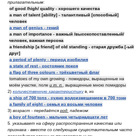
прилагательным
:
of good /high/ quality - хорошего качества
a man of talent [ability] - талантливый [способный]
человек
a man of genius - гений
a man of importance - важный /высокопоставленный/
человек, важная персона
a friendship [a friend] of old standing - старая дружба [-ый
друг]
a period of plenty - период изобилия
a state of rest - состояние покоя
a flag of three colours - трёхцветный флаг
tomatoes of my own growing - помидоры, выращенные на
моём участке, поле
и т. п.
, выращенные мною помидоры
2)
количественную характеристику
в, из
a ship of 700 tons - судно водоизмещением в 700 тонн
a family of eight - семья из восьми человек
3)
возраст - передаётся
род.
падежом
:
a boy of fourteen - мальчик четырнадцати лет
5.
указывает на сферу распространения качества или
признака - вместе со следующим существительным часто