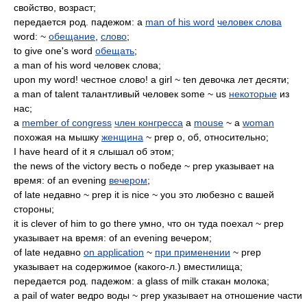
свойство, возраст;
передается род. падежом: a
man of his word
человек слова
word: ~
обещание
,
слово
;
to give one's word
обещать
;
a man of his word человек слова;
upon my word! честное слово! a girl ~ ten девочка лет десяти;
a man of talent талантливый человек some ~ us
некоторые
из
нас;
a
member of congress
член конгресса
a
mouse
~ a
woman
похожая на мышку
женщина
~ prep о, об, относительно;
I have heard of it я слышал об этом;
the news of the victory весть о победе ~ prep указывает на
время: of an evening
вечером
;
of late недавно ~ prep it is nice ~ you это любезно с вашей
стороны;
it is clever of him to go there умно, что он туда поехал ~ prep
указывает на время: of an evening вечером;
of late недавно
on application
~
при применении
~ prep
указывает на содержимое (какого-л.) вместилища;
передается род. падежом: a glass of milk стакан молока;
a pail of water ведро воды ~ prep указывает на отношение части