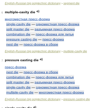
English-Russian big polytechnic dictionary
segment die
>
multiple-cavity die
6
многоместная пресс-форма
single-cavity die
—
одноместная пресс-форма
split master die
—
разъемная пресс-форма
combination die
—
пресс-форма для литья
pressure casting die
—
пресс-форма
nest die
—
пресс-форма в сборе
English-Russian big polytechnic dictionary
multiple-cavity die
>
pressure casting die
7
пресс-форма
nest die
—
пресс-форма в сборе
combination die
—
пресс-форма для литья
split master die
—
разъемная пресс-форма
single-cavity die
—
одноместная пресс-форма
multiple-cavity die
—
многоместная пресс-форма
English-Russian big polytechnic dictionary
pressure casting die
>