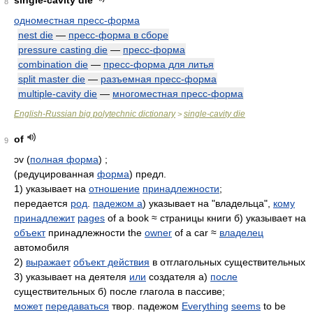
single-cavity die
8
одноместная пресс-форма
nest die
—
пресс-форма в сборе
pressure casting die
—
пресс-форма
combination die
—
пресс-форма для литья
split master die
—
разъемная пресс-форма
multiple-cavity die
—
многоместная пресс-форма
English-Russian big polytechnic dictionary
single-cavity die
>
of
9
ɔv
(
полная форма
) ;
(редуцированная
форма
) предл.
1) указывает на
отношение
принадлежности
;
передается
род
.
падежом а
) указывает на "владельца",
кому
принадлежит
pages
of a book ≈ страницы книги б) указывает на
объект
принадлежности the
owner
of a car ≈
владелец
автомобиля
2)
выражает
объект действия
в отглагольных существительных
3) указывает на деятеля
или
создателя а)
после
существительных б) после глагола в пассиве;
может
передаваться
твор. падежом
Everything
seems
to be