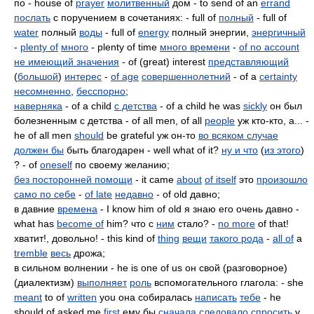
по - house of
prayer
молитвенный
дом - to send of an
errand
послать
с поручением в сочетаниях: - full of
полный
- full of
water
полный
воды
- full of
energy
полный энергии,
энергичный
-
plenty of
много
- plenty of time
много времени
-
of no account
не имеющий значения
- of (great) interest
представляющий
(
большой
)
интерес
-
of age
совершеннолетний
- of a
certainty
несомненно
,
бесспорно
;
наверняка
- of a child
с детства
- of a child he was
sickly
он был
болезненным с детства - of all men, of all
people
уж кто-кто, a... -
he of all men
should
be grateful уж он-то
во всяком случае
должен бы
быть благодарен - well what of it?
ну и что
(
из этого
)
? - of
oneself
по своему желанию;
без посторонней помощи
- it came
about
of itself
это
произошло
само по себе
-
of late
недавно
- of old давно;
в давние
времена
- I know him of old я знаю его очень давно -
what has
become of
him? что с
ним
стало? -
no more
of that!
хватит!, довольно! - this kind of
thing
вещи
такого рода
-
all of
a
tremble
весь
дрожа;
в сильном волнении - he is one of us он свой (разговорное)
(диалектизм)
выполняет
роль
вспомогательного глагола: - she
meant
to of
written
you она собиралась
написать
тебе
- he
should of asked me
first
ему бы
сначала
следовало
спросить
у