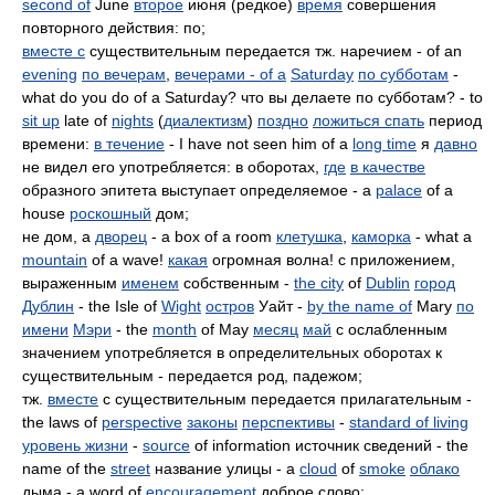
second of
June
второе
июня (редкое)
время
совершения
повторного действия: по;
вместе с
существительным передается тж. наречием - of an
evening
по вечерам
,
вечерами - of a
Saturday
по субботам
-
what do you do of a Saturday? что вы делаете по субботам? - to
sit up
late of
nights
(
диалектизм
)
поздно
ложиться спать
период
времени:
в течение
- I have not seen him of a
long time
я
давно
не видел его употребляется: в оборотах,
где
в качестве
образного эпитета выступает определяемое - a
palace
of a
house
роскошный
дом;
не дом, а
дворец
- a box of a room
клетушка
,
каморка
- what a
mountain
of a wave!
какая
огромная волна! с приложением,
выраженным
именем
собственным -
the city
of
Dublin
город
Дублин
- the Isle of
Wight
остров
Уайт -
by the name of
Mary
по
имени
Мэри
- the
month
of May
месяц
май
с ослабленным
значением употребляется в определительных оборотах к
существительным - передается род, падежом;
тж.
вместе
с существительным передается прилагательным -
the laws of
perspective
законы
перспективы
-
standard of living
уровень жизни
-
source
of information источник сведений - the
name of the
street
название улицы - a
cloud
of
smoke
облако
дыма - a word of
encouragement
доброе слово;