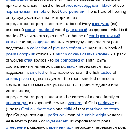
прилагательным - hard of heart
жестокосердный
-
black
of eye
черноглазый
-
nimble
of foot
быстроногий
- he is hard of hearing
он тугоух указывает на: материал: из;
передается тж. род. падежом - a box of ivory
шкатулка
(из)
слоновой
кости
-
made of
wood
сделанный
из дерева - what is it
made of? из чего это сделано? - a house of
cards
карточный
домик
состав,
содержание
или структуру - передается род.
падежом - a
collection
of
pictures
собрание
картин - a book of
poems
сборник
стихов - a
bunch of keys
связка ключей
- a pack
of wolves
стая
волков - to
be composed of
smth. быть
составленным из чего-л. запах,
вкус
- передается твор.
падежом - it
smelled
of hay пахло сеном - the fish
tasted
of
onions
рыба
отдавала луком - the room smelled of mice в
комнате пахло мышами указывает на: происхождение или
источник: из;
передается тж. род. падежом - he comes of a good family он
происходит
их хорошей семьи -
workers
of Ohio
рабочие
из
(штата)
Огайо
-
there was
one
child
of that
marriage
от этого
брак5а родился один
ребенок
- man
of humble origin
человек
незнатного рода - of
royal
decent
из королевского рода
отнесение
к какому-л.
времени
иди
периоду - передается род.