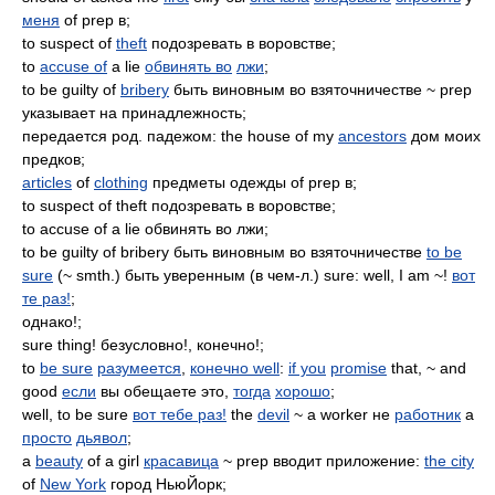
меня
of prep в;
to suspect of
theft
подозревать в воровстве;
to
accuse of
a lie
обвинять во
лжи
;
to be guilty of
bribery
быть виновным во взяточничестве ~ prep
указывает на принадлежность;
передается род. падежом: the house of my
ancestors
дом моих
предков;
articles
of
clothing
предметы одежды of prep в;
to suspect of theft подозревать в воровстве;
to accuse of a lie обвинять во лжи;
to be guilty of bribery быть виновным во взяточничестве
to be
sure
(~ smth.) быть уверенным (в чем-л.) sure: well, I am ~!
вот
те раз!
;
однако!;
sure thing! безусловно!, конечно!;
to
be sure
разумеется
,
конечно well
:
if you
promise
that, ~ and
good
если
вы обещаете это,
тогда
хорошо
;
well, to be sure
вот тебе раз!
the
devil
~ a worker не
работник
а
просто
дьявол
;
a
beauty
of a girl
красавица
~ prep вводит приложение:
the city
of
New York
город НьюЙорк;