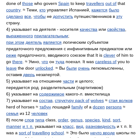
done of
those
who govern
Spain
to keep
travellers
out of
that
country
. ≈ Теми,
кто
управляет Испанией,
кажется
было
сделано
все
,
чтобы
не
допустить
путешественников в
эту
страну.
4) указывает на деятеля - носителя
качества
или
свойства
,
выраженного
прилагательным
;
при этом
деятель
является
логическим субъектом
придаточного предложения с инфинитивным предикатом или
реже
придаточного, вводимого союзом that It is
clever
of him to
go
there
. ≈ Умно,
что
он
туда
поехал. It was
careless of
you to
leave
the door
unlocked
. ≈ Вы
были
очень
легкомысленны,
оставив
дверь
незапертой.
5) указывает на отношение
части
и целого;
передается род. разделительным (партитивом)
6) указывает на
содержимое
какого-л. вместилища
7) указывает на
состав
,
структуру pack of
wolves
≈
стая волков
herd of horses ≈
табун
лошадей
family
of a
dozen
persons
≈
семья
из 12
человек
8) после
слов
типа
class,
order
,
genus
,
species
,
kind
,
sort
,
manner
и т. п.
указывает на
класс
,
вид
,
разновидность
и т. п. It
was a
sort of
travelling
school
. ≈ Это было
нечто вроде
школы по