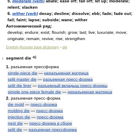
5.
moderate (verb)
abate; ease off; fall off; let up; moderate;
relent; slacken
6.
wither (verb)
decay; decline; dissolve; ebb; fade; fade out;
fail; faint; lapse; subside; wane; wither
Антонимический ряд:
develop; endure; exist; flourish; grow; last; live; luxuriate; move;
originate; remain; revive; rise; strengthen
English-Russian base dictionary
die
>
segment die
5
1.
разъемная прессформа
single-piece die
—
неразъемная матрица
split master die
—
разъемная пресс-форма
split die liner
—
разъемный вкладыш пресс-формы
simple one-piece female die
—
неразъемная матрица
2.
разъемная пресс-форма
die mold
—
пресс-форма
molding die
—
пресс-форма
injection die
—
пресс-форма
nest die
—
пресс-форма в сборе
split die
—
разъемная прессформа