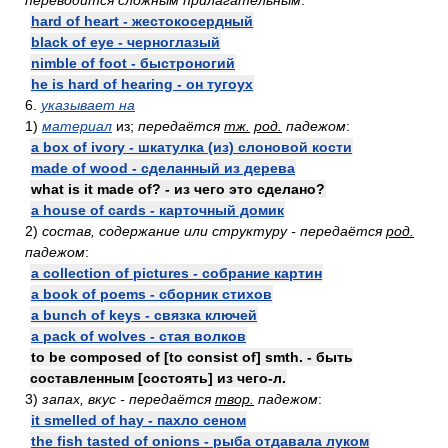
переводится сложным прилагательным
:
hard of heart - жестокосердный
black of eye - черноглазый
nimble of foot - быстроногий
he is hard of hearing - он тугоух
6.
указывает на
1)
материал
из;
передаётся
тж.
род.
падежом
:
a box of ivory - шкатулка (из) слоновой кости
made of wood - сделанный из дерева
what is it made of? - из чего это сделано?
a house of cards - карточный домик
2)
состав, содержание или структуру - передаётся
род.
падежом
:
a collection of pictures - собрание картин
a book of poems - сборник стихов
a bunch of keys - связка ключей
a pack of wolves - стая волков
to be composed of [to consist of] smth. - быть
составленным [состоять] из чего-л.
3)
запах, вкус - передаётся
твор.
падежом
:
it smelled of hay - пахло сеном
the fish tasted of onions - рыба отдавала луком