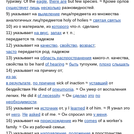
туризму. Of the
eagle
,
there are
but few species. ≈ Кроме орлов
существует
лишь
несколько
разновидностей.
9) указывает на
выделение
лица/предмета из множества
аналогичных лиц/предметов holy of holies ≈
святая святых
10) из о материале, из
которого
что-л. сделано
11) указывает
на вкус
,
запах
и т. п.;
передается тв. падежом
12) указывает на
качество
,
свойство
,
возраст
;
часто
передается род. падежом
13) указывает на
область распространения
какого-л. качества,
свойства to be hard
of hearing
≈
быть
тугоухим,
плохо
слышать
14) указывает на причину от;
из-за
;
в результате
,
по причине
sick of inaction ≈
уставший
от
бездействия He died of
pneumonia
. ≈ Он умер от воспаления
легких. He did it
of necessity
. ≈ Он
сделал
это
по
необходимости
.
15) указывает на
источник
от, у I
learned
it of him. ≈ Я узнал это
от
него
.
He
asked
it of me. ≈ Он спросил это
у меня
.
16) указывает на
происхождение
из He
comes
of a worker's
family. ≈ Он из рабочей семьи.
17) указывает на
направление
,
положение
в пространстве,