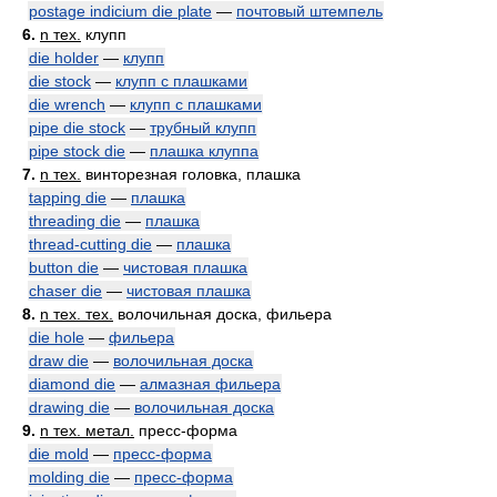
postage indicium die plate
—
почтовый штемпель
6.
n тех.
клупп
die holder
—
клупп
die stock
—
клупп с плашками
die wrench
—
клупп с плашками
pipe die stock
—
трубный клупп
pipe stock die
—
плашка клуппа
7.
n тех.
винторезная головка, плашка
tapping die
—
плашка
threading die
—
плашка
thread-cutting die
—
плашка
button die
—
чистовая плашка
chaser die
—
чистовая плашка
8.
n тех. тех.
волочильная доска, фильера
die hole
—
фильера
draw die
—
волочильная доска
diamond die
—
алмазная фильера
drawing die
—
волочильная доска
9.
n тех. метал.
пресс-форма
die mold
—
пресс-форма
molding die
—
пресс-форма