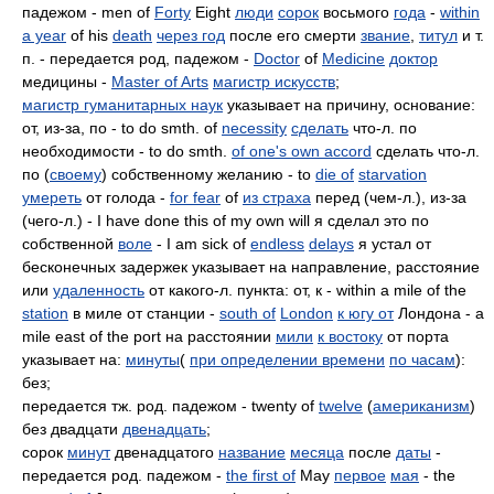
падежом - men of
Forty
Eight
люди
сорок
восьмого
года
-
within
a year
of his
death
через год
после его смерти
звание
,
титул
и т.
п. - передается род, падежом -
Doctor
of
Medicine
доктор
медицины -
Master of Arts
магистр искусств
;
магистр гуманитарных наук
указывает на причину, основание:
от, из-за, по - to do smth. of
necessity
сделать
что-л. по
необходимости - to do smth.
of one's own accord
сделать что-л.
по (
своему
) собственному желанию - to
die of
starvation
умереть
от голода -
for fear
of
из страха
перед (чем-л.), из-за
(чего-л.) - I have done this of my own will я сделал это по
собственной
воле
- I am sick of
endless
delays
я устал от
бесконечных задержек указывает на направление, расстояние
или
удаленность
от какого-л. пункта: от, к - within a mile of the
station
в миле от станции -
south of
London
к югу от
Лондона - a
mile east of the port на расстоянии
мили
к востоку
от порта
указывает на:
минуты
(
при определении времени
по часам
):
без;
передается тж. род. падежом - twenty of
twelve
(
американизм
)
без двадцати
двенадцать
;
сорок
минут
двенадцатого
название
месяца
после
даты
-
передается род. падежом -
the first of
May
первое
мая
- the