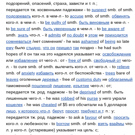
подозрений, опасений, страха, зависти и т. п.;
передается тж. косвенными падежами - to
suspect
smb. of smth.
подозревать
кого-л. в чем-л - to
accuse
smb. of smth.
обвинять
кого-л. в чем-л. - to
be guilty of
smth.
быть виновным
в чем-л. -
to
be sure of
smth.
быть уверенным
в чем-л. - to
be aware of
smth.
знать
что-л. - it
admits
of
no doubt
в
этом
не
приходится
сомневаться
/нет сомнения/ - he was
ashamed
of
being
so late
ему
было
стыдно
,
что он
пришел
так
поздно - he had such
hopes of it он так на это надеялся указывает на:
освобождение
или
избавление
от чего-л.: от -
free of
smth.
свободный от
чего-
л. - to cure smb. of smth. вылечить кого-л. от чего-л. - to
relieve
smb. of
anxiety
избавить
кого-л. от беспокойства -
trees
bare of
leaves
оголенные
деревья
- free of
customs duty
не
облагаемый
таможенной
пошлиной
лишение
,
изъятие
чего-л.: от;
передается тж. род. падежом - to be
deprived
of smth. быть
лишенным чего-л. - he was
robbed
of his
purse
у него украли
кошелек
- he was
cheated
of $5 его обсчитали на 5 долларов
лицо
,
у которого что-л
.
берут
,
просят
,
требуют и т
. п.: у;
передается тж. род. падежом - to ask a
favour
of smb.
просить
кого-л. о любезности - to
borrow
smth. of smb.
взять
взаймы
что-
л. у кого-л. (устаревшее) указывает на цель: с;