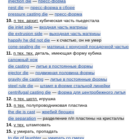
injection die
—
пресс-форма
nest die
—
пресс-форма в сборе
pressure casting die
—
пресс-форма
10.
n тех. архит.
кубическая часть пьедестала
die inlet side
—
входная часть матрицы
die extrusion side
—
выходная часть матрицы
happily he did not die
— к счастью, он не умер
cone-sealing die
—
матрица с конусной посадочной частью
11.
n тех. тех.
деталь, имеющая форму кубика
сапожный нож
die casting
—
литье в постоянные формы
ejector die
—
подвижная половина формы
gravity die casting
—
литье в постоянные формы
steel rule die
—
штамп в форме стальной линейки
centrifugal casting die
—
форма для центробежного литья
12.
n тех. шотл.
игрушка
13.
n тех.
полупроводниковая пластина
the die is cast
—
жребий брошен
die separation
— разделение п/п пластины на кристаллы
14.
v тех.
штамповать
15.
v
умирать, пропадать
to die of laughter
—
умирать со смеху