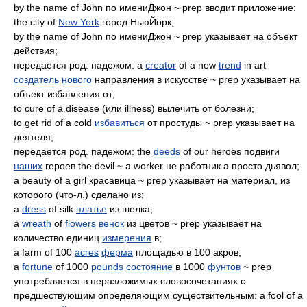
by the name of John по имениДжон ~ prep вводит приложение:
the city of
New York
город НьюЙорк;
by the name of John по имениДжон ~ prep указывает на объект
действия;
передается род. падежом: a
creator
of a new
trend
in art
создатель
нового
направления в искусстве ~ prep указывает на
объект избавления от;
to cure of a disease (или illness) вылечить от болезни;
to get rid of a cold
избавиться
от простуды ~ prep указывает на
деятеля;
передается род. падежом: the
deeds
of our heroes подвиги
наших
героев the devil ~ a worker не работник а просто дьявол;
a beauty of a girl красавица ~ prep указывает на материал, из
которого (что-л.) сделано из;
a
dress
of silk
платье
из шелка;
a
wreath
of
flowers
венок
из цветов ~ prep указывает на
количество единиц
измерения
в;
a farm of 100
acres
ферма
площадью в 100 акров;
a
fortune
of 1000
pounds
состояние
в 1000
фунтов
~ prep
употребляется в неразложимых словосочетаниях с
предшествующим определяющим существительным: a fool of a