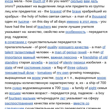
кусок
мела - how
much of
it do you want?
сколько
вам
дать
этого? указывает на выделение лица или предмета из группы
лиц или предметов: из - the
bravest
of the
brave
храбрейший из
храбрых - the holy of holies святая святых - a man of a
thousand
один из
тысячи
- on this day of all days
именно
в этот день
- you
have had the best of
teachers
вас учили лучшие учителя
указывает на: качество, свойство или
особенность
- передается
род. падежом;
в сочетании с
существительным передается тж.
прилагательным - of good
quality
хорошего качества
- a man
of
talent
талантливый
человек - a
man of genius
гений
- a man
of
importance
важный
человек,
важная персона
- a
friendship
of old
standing
старая
дружба
- a
period
of
plenty
период
изобилия - a
state
of rest
состояние покоя
- a flag of
three
colours
трехцветный флаг
-
tomatoes
of
my own
growing помидоры,
выращенные на
моем
участке,
поле
и т. п., выращенные
мною
помидоры количественную характеристику: в, из - a ship of 700
tons
судно
водоизмещением в 700
тонн
- a family of
eight
cемья
из
восьми
человек возраст - передается род. падежом - a boy
of
fourteen
мальчик
четырнадцати
лет
указывает на сферу
распространения
качества или признака -
вместе со
следующим
существительным часто переводится сложным