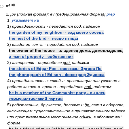
of
10
1.
[ɒv (полная форма); əv (редуцированная форма)]
prep
1.
указывает на
1)
принадлежность - передаётся
род.
падежом
:
the garden of my neighbour - сад моего соседа
the nest of the bird - гнездо птицы
2)
владение чем-л. - передаётся
род.
падежом
:
the owner of the house - владелец дома, домовладелец
a man of property - собственник
3)
авторство - передаётся
род.
падежом
:
the stories of Edgar Poe - рассказы Эдгара По
the phonograph of Edison - фонограф Эдисона
4)
принадлежность к какой-л. организации или участие в
работе какого-л. органа - передаётся
род.
падежом
:
he is a member of the Communist party - он член
коммунистической партии
5)
родственные, дружеские, деловые и
др.
связи в обороте,
включающем существительное в притяжательном падеже
или притяжательное местоимение
обыкн.
в абсолютной
форме
: