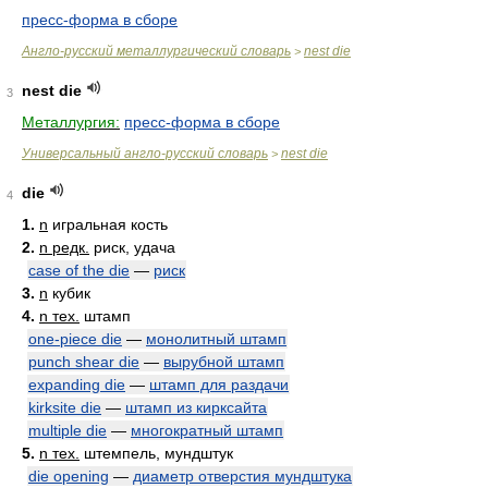
пресс-форма в сборе
Англо-русский металлургический словарь
nest die
>
nest die
3
Металлургия:
пресс-форма в сборе
Универсальный англо-русский словарь
nest die
>
die
4
1.
n
игральная кость
2.
n редк.
риск, удача
case of the die
—
риск
3.
n
кубик
4.
n тех.
штамп
one-piece die
—
монолитный штамп
punch shear die
—
вырубной штамп
expanding die
—
штамп для раздачи
kirksite die
—
штамп из кирксайта
multiple die
—
многократный штамп
5.
n тех.
штемпель, мундштук
die opening
—
диаметр отверстия мундштука