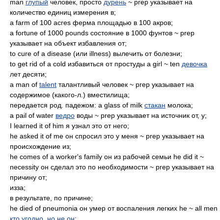
man
глупый
человек, просто
дурень
~ prep указывает на
количество единиц измерения в;
a farm of 100 acres ферма площадью в 100 акров;
a fortune of 1000 pounds состояние в 1000 фунтов ~ prep
указывает на объект избавления от;
to cure of a disease (или illness) вылечить от болезни;
to get rid of a cold избавиться от простуды a girl ~ ten
девочка
лет десяти;
a man of
talent
талантливый человек ~ prep указывает на
содержимое (какого-л.) вместилища;
передается род. падежом: a glass of milk
стакан
молока;
a pail of water
ведро
воды ~ prep указывает на источник от, у;
I learned it of him я узнал это от него;
he asked it of me он спросил это у меня ~ prep указывает на
происхождение из;
he comes of a worker's family он из рабочей семьи he did it ~
necessity он сделал это по необходимости ~ prep указывает на
причину от;
изза;
в результате, по причине;
he died of pneumonia он умер от воспаления легких he ~ all men
кто угодно
,
но не он
;