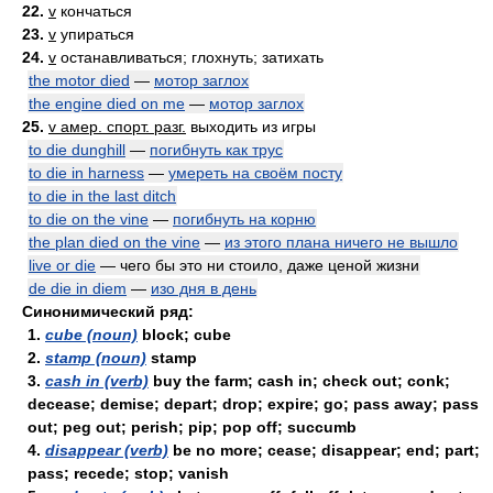
22.
v
кончаться
23.
v
упираться
24.
v
останавливаться; глохнуть; затихать
the motor died
—
мотор заглох
the engine died on me
—
мотор заглох
25.
v амер. спорт. разг.
выходить из игры
to die dunghill
—
погибнуть как трус
to die in harness
—
умереть на своём посту
to die in the last ditch
to die on the vine
—
погибнуть на корню
the plan died on the vine
—
из этого плана ничего не вышло
live or die
— чего бы это ни стоило, даже ценой жизни
de die in diem
—
изо дня в день
Синонимический ряд:
1.
cube (noun)
block; cube
2.
stamp (noun)
stamp
3.
cash in (verb)
buy the farm; cash in; check out; conk;
decease; demise; depart; drop; expire; go; pass away; pass
out; peg out; perish; pip; pop off; succumb
4.
disappear (verb)
be no more; cease; disappear; end; part;
pass; recede; stop; vanish