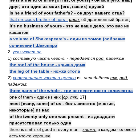
he is a friend of mine [of his, of yours] - он мой [его, ваш]
друг; это один из моих [его, наших] друзей
is he a friend of your father's? - он друг вашего отца?
that precious brother of hers -
ирон.
её драгоценный братец
it's no business of yours - это не ваше дело, это вас не
касается
a volume of Shakespeare's - один из томов (собрания
сочинений) Шекспира
2.
указывает на
1)
составную часть чего-л. - передаётся
род.
падежом
:
the roof of the house - крыша дома
the leg of the table - ножка стола
2)
соотношение части и целого
из;
передаётся
тж.
род.
падежом
:
three parts of the whole - три четверти всего количества
one of them - один из них [
ср.
тж.
17]
most [many, some] of us - большинство [многие,
некоторые] из нас
of the twenty only one was present - из двадцати
присутствовал только один
there is smth. of good in every man -
книжн.
в каждом человеке
есть что-то хорошее