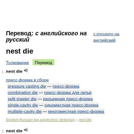
Перевод:
с английского на
с русского на
русский
английский
nest die
Толкование
Перевод
nest die
1
пресс-форма в сборе
pressure casting die
—
пресс-форма
combination die
—
пресс-форма для литья
split master die
—
разъемная пресс-форма
single-cavity die
—
одноместная пресс-форма
multiple-cavity die
—
многоместная пресс-форма
English-Russian big polytechnic dictionary
nest die
>
nest die
2