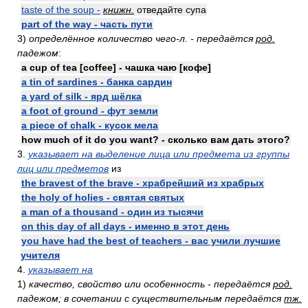
taste of the soup -
книжн.
отведайте супа
part of the way - часть пути
3)
определённое количество чего-л. - передаётся
род.
падежом
:
a cup of tea [coffee] - чашка чаю [кофе]
a tin of sardines - банка сардин
a yard of silk - ярд шёлка
a foot of ground - фут земли
a piece of chalk - кусок мела
how much of it do you want? - сколько вам дать этого?
3.
указывает на выделение лица или предмета из группы
лиц или предметов
из
the bravest of the brave - храбрейший из храбрых
the holy of holies - святая святых
a man of a thousand - один из тысячи
on this day of all days - именно в этот день
you have had the best of teachers - вас учили лучшие
учителя
4.
указывает на
1)
качество, свойство или особенность - передаётся
род.
падежом; в сочетании с существительным передаётся
тж.