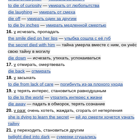
to die of curiosity
—
умирать от любопытства
die laughing
—
умирать от смеха
die off
—
умирать один за другим
to die by inches
—
умирать медленной смертью
16.
v
исчезать, пропадать
the smile died on her lips
—
улыбка сошла с её губ
the secret died with him
— тайна умерла вместе с ним, он унёс
свою тайну в могилу
die down
— исчезать, утихать, успокаиваться
17.
v
отмирать, омертвевать
die back
—
отмирать
18.
v
засыхать
to die from lack of care
—
погибнуть из-за плохого ухода
19.
v
терять интерес, становиться равнодушным
to die to the world
—
утратить интерес к жизни
die away
— падать в обморок, терять сознание
20.
v разг.
очень хотеть, жаждать, сгорать от нетерпения
she is dying to learn the secret
—
ей до смерти хочется узнать
тайну
21.
v
переходить, становиться другим
twilight died into dark
—
сумерки сгущались