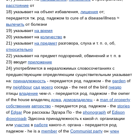
расстояние
от
18) указывает на объект избавления,
лишения
от;
передается тж. род. падежом to cure of a disease/illness ≈
вылечить
от болезни
19) указывает
на время
20) указывает на
количество
в
21) указывает
на предмет
разговора, слуха и т. п. о, об,
относительно
22) указывает на предмет подозрений, обвинений и т. п. в
23) вводит
приложение
24) употребляется в неразложимых словосочетаниях с
предшествующим определяющим существительным указывает
на:
принадлежность
- передается род. падежом - the
garden
of
my
neighbour
сад
моего
соседа - the nest of the bird
гнездо
птицы
владение
чем-л. - передается род. падежом - the owner
of the house владелец
дома
,
домовладелец
- a
man of property
собственник
авторство
- передается род. падежом - the
stories
of
Edgar
Poe рассказы Эдгара По - the
phonograph
of
Edison
фонограф
Эдисона принадлежность к какой-л. организации
или
участие
в
работе
какого-л. органа - передается род.
падежом - he is a
member
of the
Communist party
он
член