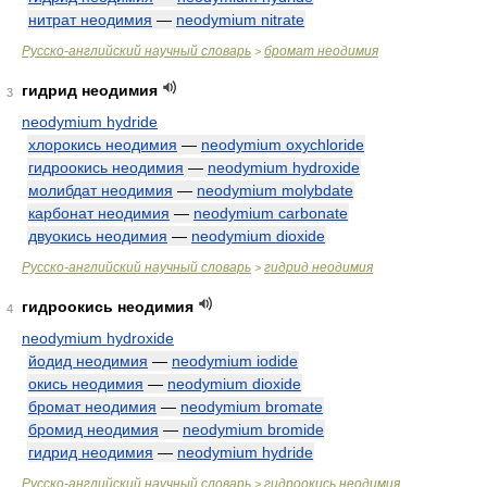
нитрат неодимия
—
neodymium nitrate
Русско-английский научный словарь
бромат неодимия
>
гидрид неодимия
3
neodymium hydride
хлорокись неодимия
—
neodymium oxychloride
гидроокись неодимия
—
neodymium hydroxide
молибдат неодимия
—
neodymium molybdate
карбонат неодимия
—
neodymium carbonate
двуокись неодимия
—
neodymium dioxide
Русско-английский научный словарь
гидрид неодимия
>
гидроокись неодимия
4
neodymium hydroxide
йодид неодимия
—
neodymium iodide
окись неодимия
—
neodymium dioxide
бромат неодимия
—
neodymium bromate
бромид неодимия
—
neodymium bromide
гидрид неодимия
—
neodymium hydride
Русско-английский научный словарь
гидроокись неодимия
>