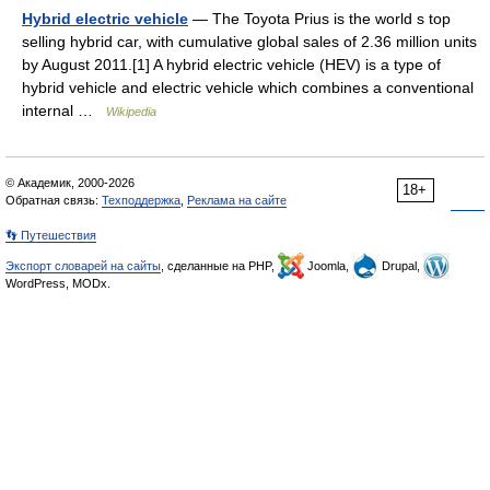
Hybrid electric vehicle
— The Toyota Prius is the world s top
selling hybrid car, with cumulative global sales of 2.36 million units
by August 2011.[1] A hybrid electric vehicle (HEV) is a type of
hybrid vehicle and electric vehicle which combines a conventional
internal …
Wikipedia
© Академик, 2000-2026
18+
Обратная связь:
Техподдержка
,
Реклама на сайте
👣 Путешествия
Экспорт словарей на сайты
, сделанные на PHP,
Joomla,
Drupal,
WordPress, MODx.