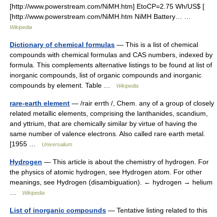
[http://www.powerstream.com/NiMH.htm] EtoCP=2.75 Wh/US$ [
[http://www.powerstream.com/NiMH.htm NiMH Battery… …
Wikipedia
Dictionary of chemical formulas
— This is a list of chemical
compounds with chemical formulas and CAS numbers, indexed by
formula. This complements alternative listings to be found at list of
inorganic compounds, list of organic compounds and inorganic
compounds by element. Table …
Wikipedia
rare-earth element
— /rair errth /, Chem. any of a group of closely
related metallic elements, comprising the lanthanides, scandium,
and yttrium, that are chemically similar by virtue of having the
same number of valence electrons. Also called rare earth metal.
[1955 …
Universalium
Hydrogen
— This article is about the chemistry of hydrogen. For
the physics of atomic hydrogen, see Hydrogen atom. For other
meanings, see Hydrogen (disambiguation). ← hydrogen → helium
…
Wikipedia
List of inorganic compounds
— Tentative listing related to this