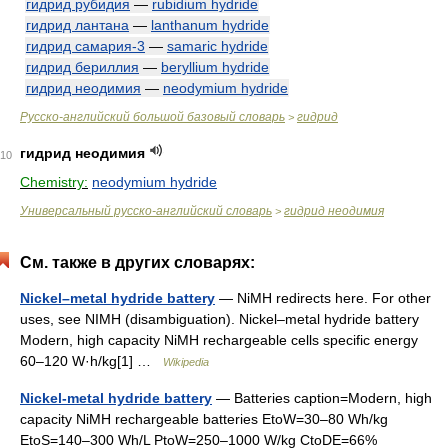
гидрид рубидия
—
rubidium hydride
гидрид лантана
—
lanthanum hydride
гидрид самария-3
—
samaric hydride
гидрид бериллия
—
beryllium hydride
гидрид неодимия
—
neodymium hydride
Русско-английский большой базовый словарь
гидрид
>
гидрид неодимия
10
Chemistry:
neodymium hydride
Универсальный русско-английский словарь
гидрид неодимия
>
См. также в других словарях:
Nickel–metal hydride battery
— NiMH redirects here. For other
uses, see NIMH (disambiguation). Nickel–metal hydride battery
Modern, high capacity NiMH rechargeable cells specific energy
60–120 W·h/kg[1] …
Wikipedia
Nickel-metal hydride battery
— Batteries caption=Modern, high
capacity NiMH rechargeable batteries EtoW=30–80 Wh/kg
EtoS=140–300 Wh/L PtoW=250–1000 W/kg CtoDE=66%