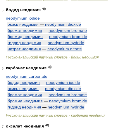
йодид неодимия
5
neodymium iodide
окись неодимия
—
neodymium dioxide
бромат неодимия
—
neodymium bromate
бромид неодимия
—
neodymium bromide
гидрид неодимия
—
neodymium hydride
нитрат неодимия
—
neodymium nitrate
Русско-английский научный словарь
йодид неодимия
>
карбонат неодимия
6
neodymium carbonate
йодид неодимия
—
neodymium iodide
окись неодимия
—
neodymium dioxide
бромат неодимия
—
neodymium bromate
бромид неодимия
—
neodymium bromide
гидрид неодимия
—
neodymium hydride
Русско-английский научный словарь
карбонат неодимия
>
оксалат неодимия
7