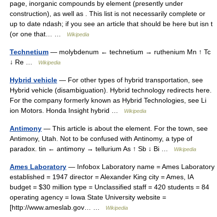
page, inorganic compounds by element (presently under
construction), as well as . This list is not necessarily complete or
up to date ndash; if you see an article that should be here but isn t
(or one that… …
Wikipedia
Technetium
— molybdenum ← technetium → ruthenium Mn ↑ Tc
↓ Re …
Wikipedia
Hybrid vehicle
— For other types of hybrid transportation, see
Hybrid vehicle (disambiguation). Hybrid technology redirects here.
For the company formerly known as Hybrid Technologies, see Li
ion Motors. Honda Insight hybrid …
Wikipedia
Antimony
— This article is about the element. For the town, see
Antimony, Utah. Not to be confused with Antinomy, a type of
paradox. tin ← antimony → tellurium As ↑ Sb ↓ Bi …
Wikipedia
Ames Laboratory
— Infobox Laboratory name = Ames Laboratory
established = 1947 director = Alexander King city = Ames, IA
budget = $30 million type = Unclassified staff = 420 students = 84
operating agency = Iowa State University website =
[http://www.ameslab.gov… …
Wikipedia