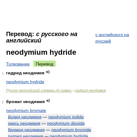
Перевод:
с русского на
с английского на
английский
русский
neodymium hydride
Толкование
Перевод
гидрид неодимия
1
neodymium hydride
Русско-английский словарь по химии
гидрид неодимия
>
бромат неодимия
2
neodymium bromate
йодид неодимия
—
neodymium iodide
окись неодимия
—
neodymium dioxide
бромид неодимия
—
neodymium bromide
гидрид неодимия
—
neodymium hydride