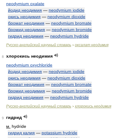
neodymium oxalate
йодид неодимия
—
neodymium iodide
окись неодимия
—
neodymium dioxide
бромат неодимия
—
neodymium bromate
бромид неодимия
—
neodymium bromide
гидрид неодимия
—
neodymium hydride
Русско-английский научный словарь
оксалат неодимия
>
хлорокись неодимия
8
neodymium oxychloride
йодид неодимия
—
neodymium iodide
окись неодимия
—
neodymium dioxide
бромат неодимия
—
neodymium bromate
бромид неодимия
—
neodymium bromide
гидрид неодимия
—
neodymium hydride
Русско-английский научный словарь
хлорокись неодимия
>
гидрид
9
м.
hydride
гидрид калия
—
potassium hydride