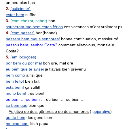
un peu plus bas
2.
(suficiente)
estar bem
suffire
3.
(com cheirar, saber)
bon
souberam-me bem estas férias
ces vacances m'ont vraiment plu
4.
(com passar)
bon(bonne)
passem bem meus senhores!
bonne continuation, messieurs!
passou bem, senhor Costa?
comment allez-vous, monsieur
Costa?
5.
(em locuções)
por bem ou por mal
bon gré, mal gré
eu bem que te avisei
je t'avais bien prévenu
bem como
ainsi que
bem feito!
bien fait!
está bem!
ça suffit!
muito bem!
très bien!
ou bem … ou bem …
ou bien … ou bien …
se bem que
bien que
Adjetivo de dois gêneros e de dois números
(
pejorativo
)
gente bem
des gens bien
menino bem
fils à papa