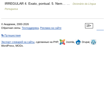
IRREGULAR 4. Exato, pontual. 5. Nem… …
Dicionário da Língua
Portuguesa
© Академик, 2000-2026
18+
Обратная связь:
Техподдержка
,
Реклама на сайте
👣 Путешествия
Экспорт словарей на сайты
, сделанные на PHP,
Joomla,
Drupal,
WordPress, MODx.