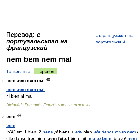
Перевод:
с
с французского на
португальского на
португальский
французский
nem bem nem mal
Толкование
Перевод
nem bem nem mal
1
nem bem nem mal
ni bien ni mal.
Dicionário Português-Francês
nem bem nem mal
>
bem
2
bem
[b‘ẽj]
sm
1
bien.
2
bens
pl
biens. •
adv
bien.
ela dança muito bem
/
elle danse très bien.
bem-feito!
bien fait!
muito
bem
! bravo!
nem