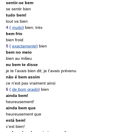
sentir-se bem
se sentir bien
tudo bem!
tout va bien
4
(
muito
)
bien; très
bem frio
bien froid
5
(
exactamente
)
bien
bem no meio
bien au milieu
eu bem te disse
je te l'avais bien dit; je t'avais prévenu
não é bem assim
ce n'est pas vraiment ainsi
6
(
de bom grado
)
bien
ainda bem!
heureusement!
ainda bem que
heureusement que
está bem!
c'est bien!