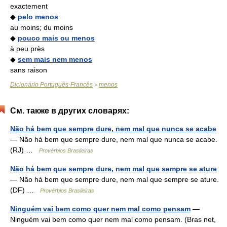
exactement
◆
pelo menos
au moins; du moins
◆
pouco mais ou menos
à peu près
◆
sem mais nem menos
sans raison
Dicionário Português-Francês
menos
>
См. также в других словарях:
Não há bem que sempre dure, nem mal que nunca se acabe
— Não há bem que sempre dure, nem mal que nunca se acabe.
(RJ) …
Provérbios Brasileiras
Não há bem que sempre dure, nem mal que sempre se ature
— Não há bem que sempre dure, nem mal que sempre se ature.
(DF) …
Provérbios Brasileiras
Ninguém vai bem como quer nem mal como pensam
—
Ninguém vai bem como quer nem mal como pensam. (Bras net,