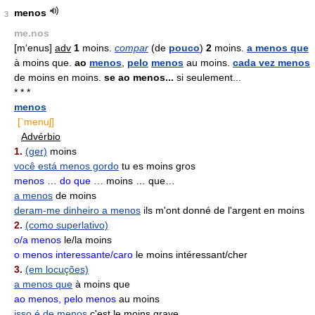
menos
3
me.nos
[m‘enus]
adv
1
moins.
compar
(de
pouco
)
2
moins.
a menos que
à moins que.
ao
menos
,
pelo
menos
au moins.
cada vez menos
de moins en moins.
se ao menos...
si seulement...
* * *
menos
[`menuʃ]
Advérbio
1.
(ger)
moins
você está menos gordo
tu es moins gros
menos … do que …
moins … que…
a menos
de moins
deram-me dinheiro a menos
ils m'ont donné de l'argent en moins
2.
(como superlativo)
o/a menos
le/la moins
o menos interessante/caro
le moins intéressant/cher
3.
(em locuções)
a menos que
à moins que
ao menos, pelo menos
au moins
isso é de menos
c'est le moins grave