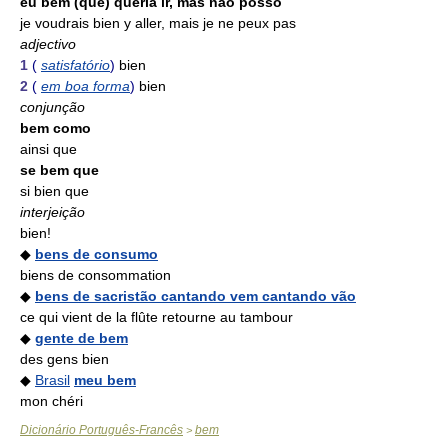
eu bem (que) queria ir, mas não posso
je voudrais bien y aller, mais je ne peux pas
adjectivo
1
(
satisfatório
)
bien
2
(
em boa forma
)
bien
conjunção
bem como
ainsi que
se bem que
si bien que
interjeição
bien!
◆
bens de consumo
biens de consommation
◆
bens de sacristão cantando vem cantando vão
ce qui vient de la flûte retourne au tambour
◆
gente de bem
des gens bien
◆
Brasil
meu bem
mon chéri
Dicionário Português-Francês
bem
>