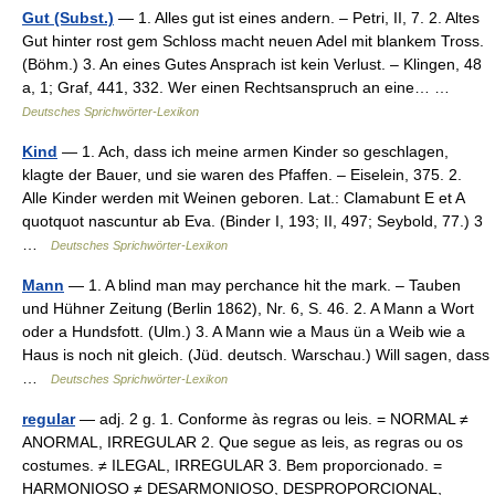
Gut (Subst.)
— 1. Alles gut ist eines andern. – Petri, II, 7. 2. Altes
Gut hinter rost gem Schloss macht neuen Adel mit blankem Tross.
(Böhm.) 3. An eines Gutes Ansprach ist kein Verlust. – Klingen, 48
a, 1; Graf, 441, 332. Wer einen Rechtsanspruch an eine… …
Deutsches Sprichwörter-Lexikon
Kind
— 1. Ach, dass ich meine armen Kinder so geschlagen,
klagte der Bauer, und sie waren des Pfaffen. – Eiselein, 375. 2.
Alle Kinder werden mit Weinen geboren. Lat.: Clamabunt E et A
quotquot nascuntur ab Eva. (Binder I, 193; II, 497; Seybold, 77.) 3
…
Deutsches Sprichwörter-Lexikon
Mann
— 1. A blind man may perchance hit the mark. – Tauben
und Hühner Zeitung (Berlin 1862), Nr. 6, S. 46. 2. A Mann a Wort
oder a Hundsfott. (Ulm.) 3. A Mann wie a Maus ün a Weib wie a
Haus is noch nit gleich. (Jüd. deutsch. Warschau.) Will sagen, dass
…
Deutsches Sprichwörter-Lexikon
regular
— adj. 2 g. 1. Conforme às regras ou leis. = NORMAL ≠
ANORMAL, IRREGULAR 2. Que segue as leis, as regras ou os
costumes. ≠ ILEGAL, IRREGULAR 3. Bem proporcionado. =
HARMONIOSO ≠ DESARMONIOSO, DESPROPORCIONAL,