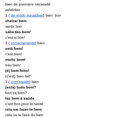
bien de première nécessité
advérbio
1
(
de modo agradável
)
bien; bon
cheirar bem
sentir bon
sabe tão bem!
c'est si bon!
2
(
correctamente
)
bien
está bem!
c'est bien!
muito bem!
très bien!
(é) bem feito!
(c'est) bien fait!
3
(
com saúde
)
bien
(está) tudo bem?
tout va bien?
faz bem à saúde
c'est bon pour la santé
isto vai fazer-te bem
cela va te faire du bien