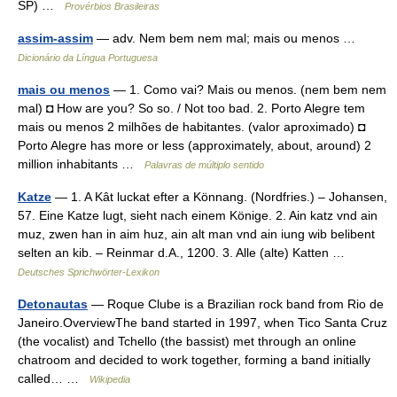
SP) …
Provérbios Brasileiras
assim-assim
— adv. Nem bem nem mal; mais ou menos …
Dicionário da Língua Portuguesa
mais ou menos
— 1. Como vai? Mais ou menos. (nem bem nem
mal) ◘ How are you? So so. / Not too bad. 2. Porto Alegre tem
mais ou menos 2 milhões de habitantes. (valor aproximado) ◘
Porto Alegre has more or less (approximately, about, around) 2
million inhabitants …
Palavras de múltiplo sentido
Katze
— 1. A Kât luckat efter a Könnang. (Nordfries.) – Johansen,
57. Eine Katze lugt, sieht nach einem Könige. 2. Ain katz vnd ain
muz, zwen han in aim huz, ain alt man vnd ain iung wib belibent
selten an kib. – Reinmar d.A., 1200. 3. Alle (alte) Katten …
Deutsches Sprichwörter-Lexikon
Detonautas
— Roque Clube is a Brazilian rock band from Rio de
Janeiro.OverviewThe band started in 1997, when Tico Santa Cruz
(the vocalist) and Tchello (the bassist) met through an online
chatroom and decided to work together, forming a band initially
called… …
Wikipedia