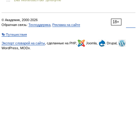
Das Wörterbuch der Synonyme
© Академик, 2000-2026
18+
Обратная связь:
Техподдержка
,
Реклама на сайте
👣 Путешествия
Экспорт словарей на сайты
, сделанные на PHP,
Joomla,
Drupal,
WordPress, MODx.