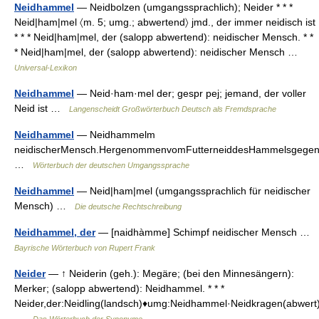
Neidhammel
— Neidbolzen (umgangssprachlich); Neider * * *
Neid|ham|mel 〈m. 5; umg.; abwertend〉 jmd., der immer neidisch ist
* * * Neid|ham|mel, der (salopp abwertend): neidischer Mensch. * *
* Neid|ham|mel, der (salopp abwertend): neidischer Mensch …
Universal-Lexikon
Neidhammel
— Neid·ham·mel der; gespr pej; jemand, der voller
Neid ist …
Langenscheidt Großwörterbuch Deutsch als Fremdsprache
Neidhammel
— Neidhammelm
neidischerMensch.HergenommenvomFutterneiddesHammelsgegen
…
Wörterbuch der deutschen Umgangssprache
Neidhammel
— Neid|ham|mel (umgangssprachlich für neidischer
Mensch) …
Die deutsche Rechtschreibung
Neidhammel, der
— [naidhàmme] Schimpf neidischer Mensch …
Bayrische Wörterbuch von Rupert Frank
Neider
— ↑ Neiderin (geh.): Megäre; (bei den Minnesängern):
Merker; (salopp abwertend): Neidhammel. * * *
Neider,der:Neidling(landsch)♦umg:Neidhammel·Neidkragen(abwert
…