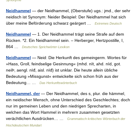
Synonyme
Neidhammel
— der Neidhammel, (Oberstufe) ugs.: jmd., der sehr
neidisch ist Synonym: Neider Beispiel: Der Neidhammel hat sich
über meine Beförderung schwarz geärgert …
Extremes Deutsch
Neidhammel
— 1. Der Neidhammel trägt seine Strafe auf dem
Rücken. *2. Ein Neidhammel sein. – Herberger, Hertzpostille, I,
864 …
Deutsches Sprichwörter-Lexikon
Neidhammel
— Neid: Die Herkunft des gemeingerm. Wortes für
»Hass, Groll, feindselige Gesinnung« (mhd. nīt, ahd. nīd, got.
neiÞ, aengl. nīđ, aisl. nīđ) ist unklar. Die heute allein übliche
Bedeutung »Missgunst« entwickelte sich schon früh aus der
Bedeutung… …
Das Herkunftswörterbuch
Neidhammel, der
— Der Neidhammel, des s, plur. die hämmel,
ein neidischer Mensch, ohne Unterschied des Geschlechtes; doch
nur im gemeinen Leben und den niedrigen Sprecharten, in
welchen das Wort Hammel in mehrern zusammen gesetzten
verächtlichen Ausdrücken… …
Grammatisch-kritisches Wörterbuch der
Hochdeutschen Mundart