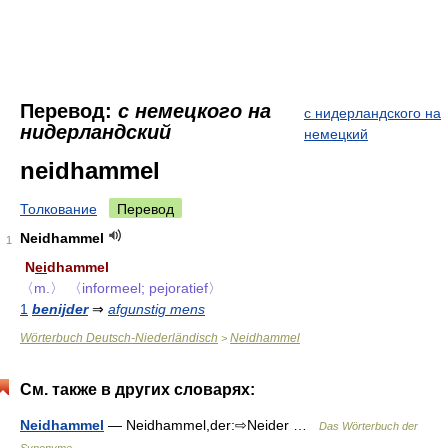
Перевод:
с немецкого на
с нидерландского на
нидерландский
немецкий
neidhammel
Толкование
Перевод
Neidhammel
1
N
ei
dhammel
〈m.〉
〈informeel; pejoratief〉
1
benijder
⇒
afgunstig mens
Wörterbuch Deutsch-Niederländisch
Neidhammel
>
См. также в других словарях:
Neidhammel
— Neidhammel,der:⇨Neider …
Das Wörterbuch der