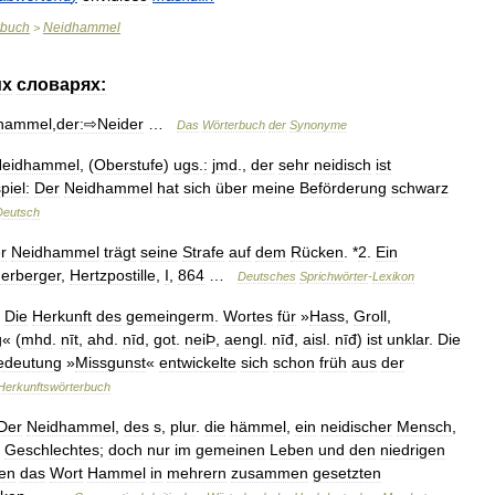
rbuch
Neidhammel
>
их
словарях:
hammel
,
der:⇨Neider
…
Das
Wörterbuch
der
Synonyme
eidhammel
, (
Oberstufe
)
ugs
.
:
jmd
.,
der
sehr
neidisch
ist
piel:
Der
Neidhammel
hat
sich
über
meine
Beförderung
schwarz
Deutsch
r
Neidhammel
trägt
seine
Strafe
auf
dem
Rücken
. *
2
.
Ein
erberger
,
Hertzpostille
,
I
,
864
…
Deutsches
Sprichwörter
-
Lexikon
Die
Herkunft
des
gemeingerm
.
Wortes
für
»
Hass
,
Groll
,
g
« (
mhd
.
nīt
,
ahd
.
nīd
,
got
.
neiÞ
,
aengl
.
nīđ
,
aisl
.
nīđ
)
ist
unklar
.
Die
edeutung
»
Missgunst
«
entwickelte
sich
schon
früh
aus
der
Herkunftswörterbuch
Der
Neidhammel
,
des
s
,
plur
.
die
hämmel
,
ein
neidischer
Mensch
,
Geschlechtes
;
doch
nur
im
gemeinen
Leben
und
den
niedrigen
en
das
Wort
Hammel
in
mehrern
zusammen
gesetzten