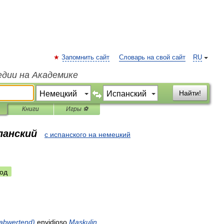
Запомнить сайт
Словарь на свой сайт
RU
едии на Академике
Найти!
Книги
Игры ⚽
панский
с испанского на немецкий
l
од
abwertend
)
envidioso
Maskulin