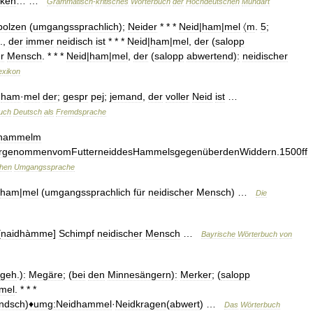
cken
… …
Grammatisch
-
kritisches
Wörterbuch
der
Hochdeutschen
Mundart
bolzen
(
umgangssprachlich
);
Neider
* * *
Neid
|
ham
|
mel
〈m
.
5
;
.,
der
immer
neidisch
ist
* * *
Neid
|
ham
|
mel
,
der
(
salopp
r
Mensch
. * * *
Neid
|
ham
|
mel
,
der
(
salopp
abwertend
)
:
neidischer
exikon
·
ham
·
mel
der
;
gespr
pej
;
jemand
,
der
voller
Neid
ist
…
uch
Deutsch
als
Fremdsprache
dhammelm
rgenommenvomFutterneiddesHammelsgegenüberdenWiddern
.
1500ff
hen
Umgangssprache
ham
|
mel
(
umgangssprachlich
für
neidischer
Mensch
) …
Die
[
naidhàmme
]
Schimpf
neidischer
Mensch
…
Bayrische
Wörterbuch
von
geh
.)
:
Megäre
; (
bei
den
Minnesängern
)
:
Merker
; (
salopp
mel
. * * *
andsch
)
♦umg:Neidhammel
·
Neidkragen
(
abwert
) …
Das
Wörterbuch