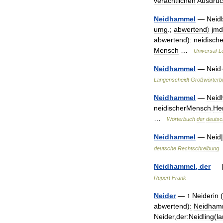
verächtlichen
Ausdrü
Neidhammel
—
Neid
umg
.;
abwertend〉
jmd
abwertend
)
:
neidische
Mensch
…
Universal
-
L
Neidhammel
—
Neid
Langenscheidt
Großwörterb
Neidhammel
—
Nei
neidischerMensch
.
He
…
Wörterbuch
der
deutsc
Neidhammel
—
Neid
|
deutsche
Rechtschreibung
Neidhammel
,
der
— 
Rupert
Frank
Neider
— ↑
Neiderin
(
abwertend
)
:
Neidham
Neider
,
der:Neidling
(
l