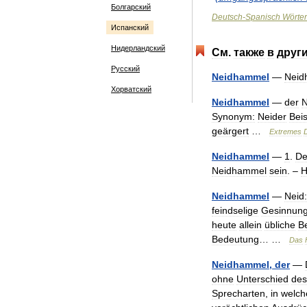
Болгарский
Deutsch
-
Spanisch
Wörte
Испанский
Нидерландский
См
.
также
в
друг
Русский
Neidhammel
—
Neid
Хорватский
Neidhammel
—
der
N
Synonym:
Neider
Beis
geärgert
…
Extremes
Neidhammel
—
1
.
De
Neidhammel
sein
. –
H
Neidhammel
—
Neid:
feindselige
Gesinnun
heute
allein
übliche
B
Bedeutung
… …
Das
Neidhammel
,
der
—
ohne
Unterschied
des
Sprecharten
,
in
welch