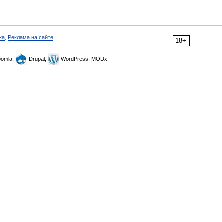
ка
,
Реклама на сайте
18+
omla,
Drupal,
WordPress, MODx.