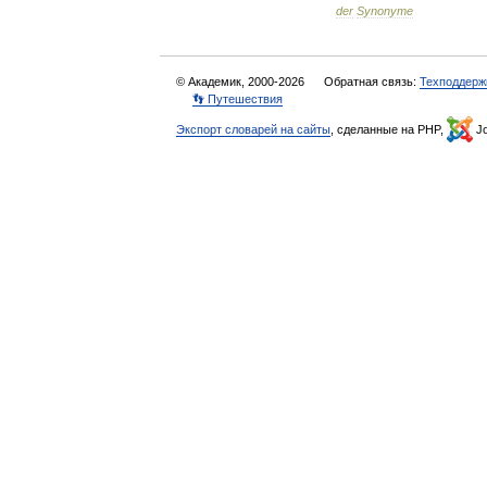
der
Synonyme
© Академик, 2000-2026
Обратная связь:
Техподдерж
👣 Путешествия
Экспорт словарей на сайты
, сделанные на PHP,
Jo