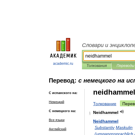
Словари и энциклоп
academic.ru
Толкования
Переводы
Перевод:
с немецкого на ис
neidhamme
С испанского на:
Немецкий
Толкование
Перев
С немецкого на:
Neidhammel
1
Все языки
Neidhammel
Substantiv
Maskulin
Английский
(
umgangssprachlich