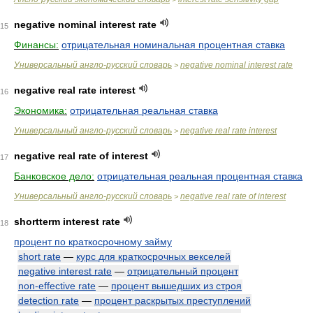
negative nominal interest rate
15
Финансы:
отрицательная номинальная процентная ставка
Универсальный англо-русский словарь
negative nominal interest rate
>
negative real rate interest
16
Экономика:
отрицательная реальная ставка
Универсальный англо-русский словарь
negative real rate interest
>
negative real rate of interest
17
Банковское дело:
отрицательная реальная процентная ставка
Универсальный англо-русский словарь
negative real rate of interest
>
shortterm interest rate
18
процент по краткосрочному займу
short rate
—
курс для краткосрочных векселей
negative interest rate
—
отрицательный процент
non-effective rate
—
процент вышедших из строя
detection rate
—
процент раскрытых преступлений