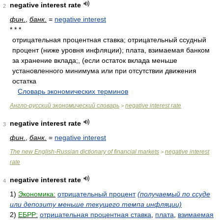
negative interest rate
2
фин.
,
банк.
=
negative interest
* * *
отрицательная процентная ставка; отрицательный ссудный
процент (ниже уровня инфляции); плата, взимаемая банком
за хранение вклада;, (если остаток вклада меньше
установленного минимума или при отсутствии движения
остатка
.
.
Словарь экономических терминов
.
Англо-русский экономический словарь
negative interest rate
>
negative interest rate
3
фин.
,
банк.
=
negative interest
The new English-Russian dictionary of financial markets
negative interest
>
rate
negative interest rate
4
1)
Экономика:
отрицательный процент
(получаемый по ссуде
или депозиту меньше текущего темпа инфляции)
2)
ЕБРР:
отрицательная процентная ставка
,
плата
,
взимаемая