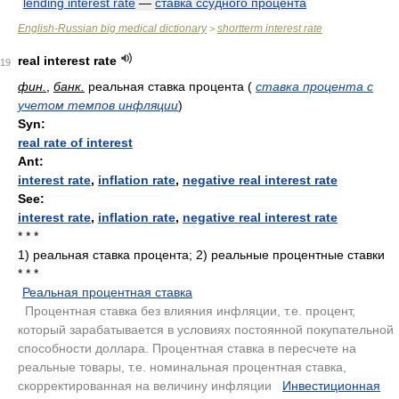
lending interest rate
—
ставка ссудного процента
English-Russian big medical dictionary
shortterm interest rate
>
real interest rate
19
фин.
,
банк.
реальная ставка процента
(
ставка процента с
учетом темпов инфляции
)
Syn:
real rate of interest
Ant:
interest rate
,
inflation rate
,
negative real interest rate
See:
interest rate
,
inflation rate
,
negative real interest rate
* * *
1) реальная ставка процента; 2) реальные процентные ставки
* * *
Реальная процентная ставка
.
Процентная ставка без влияния инфляции, т.е. процент,
который зарабатывается в условиях постоянной покупательной
способности доллара. Процентная ставка в пересчете на
реальные товары, т.е. номинальная процентная ставка,
скорректированная на величину инфляции
.
Инвестиционная