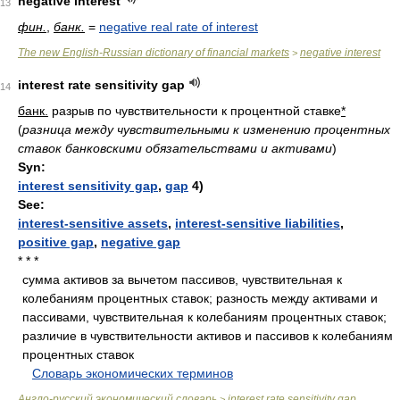
negative interest
13
фин.
,
банк.
=
negative real rate of interest
The new English-Russian dictionary of financial markets
negative interest
>
interest rate sensitivity gap
14
банк.
разрыв по чувствительности к процентной ставке
*
(
разница между чувствительными к изменению процентных
ставок банковскими обязательствами и активами
)
Syn:
interest sensitivity gap
,
gap
4)
See:
interest-sensitive assets
,
interest-sensitive liabilities
,
positive gap
,
negative gap
* * *
сумма активов за вычетом пассивов, чувствительная к
колебаниям процентных ставок; разность между активами и
пассивами, чувствительная к колебаниям процентных ставок;
различие в чувствительности активов и пассивов к колебаниям
процентных ставок
.
.
Словарь экономических терминов
.
Англо-русский экономический словарь
interest rate sensitivity gap
>