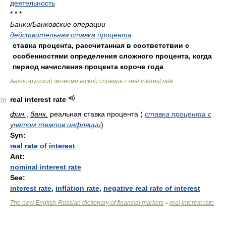
деятельность
.
* * *
Банки/Банковские операции
действительная ставка процента
ставка процента, рассчитанная в соответствии с
особенностями определения сложного процента, когда
период начисления процента короче года
Англо-русский экономический словарь
real interest rate
>
real interest rate
20
фин.
,
банк.
реальная ставка процента
(
ставка процента с
учетом темпов инфляции
)
Syn:
real rate of interest
Ant:
nominal interest rate
See:
interest rate
,
inflation rate
,
negative real rate of interest
The new English-Russian dictionary of financial markets
real interest rate
>