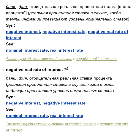
банк.
,
фин.
отрицательная реальная процентная ставка [ставка
процента\]
(
реальная процентная ставка в случае, когда
темпы инфляции превышают уровень номинальных ставок
)
Syn:
negative interest
,
negative interest rate
,
negative real rate of
interest
See:
nominal interest rate
,
real interest rate
Англо-русский экономический словарь
negative real interest rate
>
negative real rate of interest
9
банк.
,
фин.
отрицательная реальная ставка процента
(
реальная процентная ставка в случае, когда темпы
инфляции превышают уровень номинальных ставок
)
Syn:
negative interest
,
negative interest rate
See:
nominal interest rate
,
real interest rate
The new English-Russian dictionary of financial markets
negative real rate
>
of interest