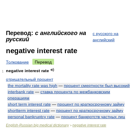
Перевод:
с английского на
с русского на
русский
английский
negative interest rate
Толкование
Перевод
negative interest rate
1
отрицательный процент
the mortality rate was high
—
процент смертности был высокий
interbank rate
—
ставка процента по межбанковским
операциям
short term interest rate
—
процент по краткосрочному займу
shortterm interest rate
—
процент по краткосрочному займу
personal bankruptcy rate
—
процент банкротств частных лиц
English-Russian big medical dictionary
negative interest rate
>