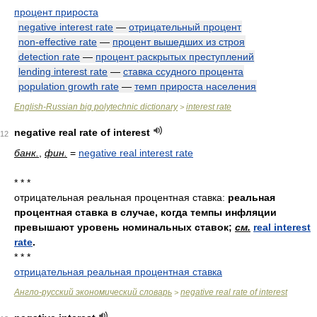
процент прироста
negative interest rate
—
отрицательный процент
non-effective rate
—
процент вышедших из строя
detection rate
—
процент раскрытых преступлений
lending interest rate
—
ставка ссудного процента
population growth rate
—
темп прироста населения
English-Russian big polytechnic dictionary
interest rate
>
negative real rate of interest
12
банк.
,
фин.
=
negative real interest rate
* * *
отрицательная реальная процентная ставка:
реальная
процентная ставка в случае, когда темпы инфляции
превышают уровень номинальных ставок;
см.
real interest
rate
.
* * *
отрицательная реальная процентная ставка
Англо-русский экономический словарь
negative real rate of interest
>