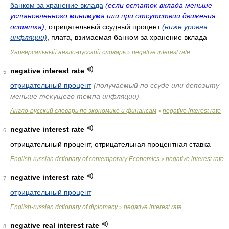
банком за хранение вклада
(если остаток вклада меньше
установленного минимума или при отсутствии движения
остатка)
, отрицательный ссудный процент
(ниже уровня
инфляции)
, плата, взимаемая банком за хранение вклада
Универсальный англо-русский словарь
negative interest rate
>
negative interest rate
5
отрицательный процент
(получаемый по ссуде или депозиту
меньше текущего темпа инфляции)
Англо-русский словарь по экономике и финансам
negative interest rate
>
negative interest rate
6
отрицательный процент, отрицательная процентная ставка
English-russian dctionary of contemporary Economics
negative interest rate
>
negative interest rate
7
отрицательный процент
English-russian dctionary of diplomacy
negative interest rate
>
negative real interest rate
8