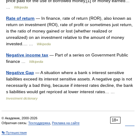
price paid for the use of borrowed money,[1] or money earned…
…
Wikipedia
Rate of return
— In finance, rate of return (ROR), also known as
return on investment (ROI), rate of profit or sometimes just return,
is the ratio of money gained or lost (whether realized or
unrealized) on an investment relative to the amount of money
invested.… …
Wikipedia
Negative income tax
— Part of a series on Government Public
finance …
Wikipedia
Negative Gap
— A situation where a bank s interest sensitive
liabilities exceed its interest sensitive assets. A negative gap is not
necessarily a bad thing, because if interest rates decline, the bank
s liabilities would get repriced at lower interest rates… …
Investment dictionary
© Академик, 2000-2026
18+
Обратная связь:
Техподдержка
,
Реклама на сайте
👣 Путешествия