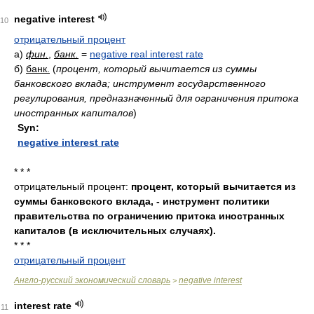
negative interest
10
отрицательный процент
а)
фин.
,
банк.
=
negative real interest rate
б)
банк.
(
процент, который вычитается из суммы
банковского вклада; инструмент государственного
регулирования, предназначенный для ограничения притока
иностранных капиталов
)
Syn:
negative interest rate
* * *
отрицательный процент:
процент, который вычитается из
суммы банковского вклада, - инструмент политики
правительства по ограничению притока иностранных
капиталов (в исключительных случаях).
* * *
отрицательный процент
Англо-русский экономический словарь
negative interest
>
interest rate
11