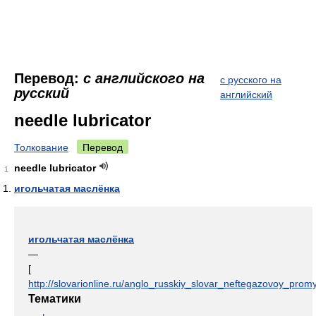
Перевод:
с английского на
с русского на
русский
английский
needle lubricator
Толкование
Перевод
needle lubricator
1
игольчатая маслёнка
игольчатая маслёнка
—
[
http://slovarionline.ru/anglo_russkiy_slovar_neftegazovoy_promy
Тематики