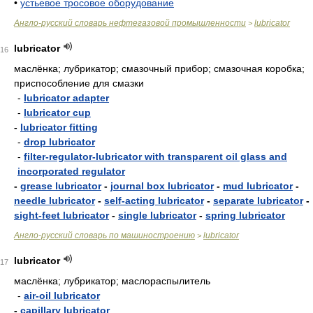
•
устьевое тросовое оборудование
Англо-русский словарь нефтегазовой промышленности
lubricator
>
lubricator
16
маслёнка; лубрикатор; смазочный прибор; смазочная коробка;
приспособление для смазки
-
lubricator adapter
-
lubricator cup
-
lubricator fitting
-
drop lubricator
-
filter-regulator-lubricator with transparent oil glass and
incorporated regulator
-
grease lubricator
-
journal box lubricator
-
mud lubricator
-
needle lubricator
-
self-acting lubricator
-
separate lubricator
-
sight-feet lubricator
-
single lubricator
-
spring lubricator
Англо-русский словарь по машиностроению
lubricator
>
lubricator
17
маслёнка; лубрикатор; маслораспылитель
-
air-oil lubricator
-
capillary lubricator