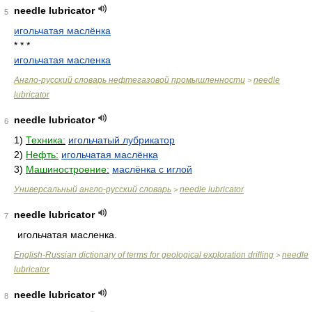
needle lubricator
5
игольчатая маслёнка
* * *
игольчатая масленка
Англо-русский словарь нефтегазовой промышленности
needle
>
lubricator
needle lubricator
6
1)
Техника:
игольчатый лубрикатор
2)
Нефть:
игольчатая маслёнка
3)
Машиностроение:
маслёнка с иглой
Универсальный англо-русский словарь
needle lubricator
>
needle lubricator
7
игольчатая масленка.
English-Russian dictionary of terms for geological exploration drilling
needle
>
lubricator
needle lubricator
8