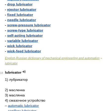
-
drop lubricator
-
ejector lubricator
-
fixed lubricator
-
needle lubricator
-
screw-pressure lubricator
-
screw-type lubricator
-
self-acting lubricator
-
variable lubricator
-
wick lubricator
-
wick-feed lubricator
English-Russian dictionary of mechanical engineering and automation
>
lubricator
lubricator
18
1) лубрикатор
2) масленка
3) маслянка
4) смазочное устройство
–
automatic lubricator
–
capillary lubricator