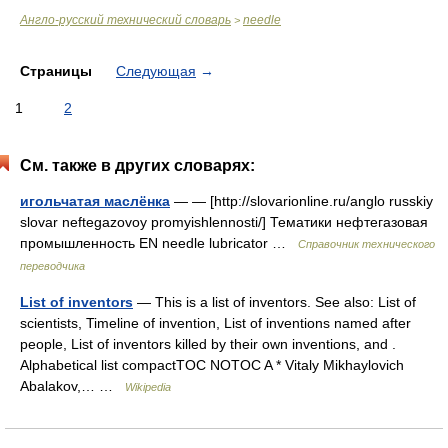
Англо-русский технический словарь
needle
>
Страницы
Следующая
→
1
2
См. также в других словарях:
игольчатая маслёнка
— — [http://slovarionline.ru/anglo russkiy
slovar neftegazovoy promyishlennosti/] Тематики нефтегазовая
промышленность EN needle lubricator …
Справочник технического
переводчика
List of inventors
— This is a list of inventors. See also: List of
scientists, Timeline of invention, List of inventions named after
people, List of inventors killed by their own inventions, and .
Alphabetical list compactTOC NOTOC A * Vitaly Mikhaylovich
Abalakov,… …
Wikipedia