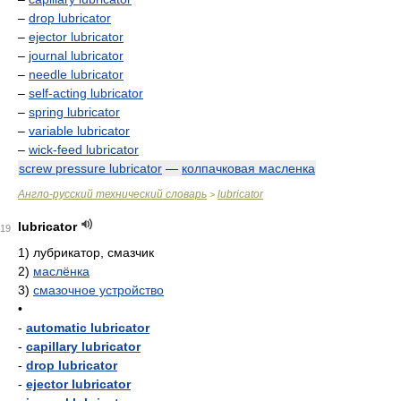
–
drop lubricator
–
ejector lubricator
–
journal lubricator
–
needle lubricator
–
self-acting lubricator
–
spring lubricator
–
variable lubricator
–
wick-feed lubricator
screw pressure lubricator
—
колпачковая масленка
Англо-русский технический словарь
lubricator
>
lubricator
19
1)
лубрикатор, смазчик
2)
маслёнка
3)
смазочное устройство
•
-
automatic lubricator
-
capillary lubricator
-
drop lubricator
-
ejector lubricator