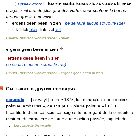
〈
spreekwoord
〉
het zijn sterke benen die de weelde kunnen
dragen
•
±
il faut de plus grandes vertus pour soutenir la bonne
fortune que la mauvaise
¶
ergens
geen
been in zien
•
ne se faire aucun scrupule (de)
→ link=blok
blok
, link=vel
vel
Deens-Russisch woordenboek
been
>
ergens geen been in zien
2
ergens
geen
been in zien
ne se faire aucun scrupule (de)
Deens-Russisch woordenboek
ergens geen been in zien
>
См. также в других словарях:
scrupule
— [ skrypyl ] n. m. • 1375; lat. scrupulus « petite pierre
pointue; embarras », de scrupus « pierre pointue » I ♦ 1 ♦
Incertitude d une conscience exigeante au regard de la conduite à
avoir ou du caractère de faute d une action passée; inquiétude…
…
Encyclopédie Universelle