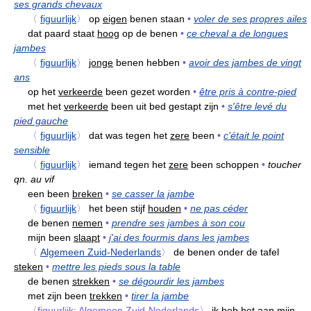
ses grands chevaux
〈
figuurlijk
〉
op
eigen
benen staan
•
voler de ses propres ailes
dat paard staat
hoog
op de benen
•
ce cheval a de longues
jambes
〈
figuurlijk
〉
jonge
benen hebben
•
avoir des jambes de vingt
ans
op het
verkeerde
been gezet worden
•
être pris à contre-pied
met het
verkeerde
been uit bed gestapt zijn
•
s'être levé du
pied gauche
〈
figuurlijk
〉
dat was tegen het
zere
been
•
c'était le point
sensible
〈
figuurlijk
〉
iemand tegen het
zere
been schoppen
•
toucher
qn. au vif
een been
breken
•
se casser la jambe
〈
figuurlijk
〉
het been stijf
houden
•
ne pas céder
de benen
nemen
•
prendre ses jambes à son cou
mijn been
slaapt
•
j'ai des fourmis dans les jambes
〈
Algemeen Zuid-Nederlands
〉
de benen onder de tafel
steken
•
mettre les pieds sous la table
de benen
strekken
•
se dégourdir les jambes
met zijn been
trekken
•
tirer la jambe
〈figuurlijk; Algemeen Zuid-Nederlands〉
ik heb het
aan
mijn