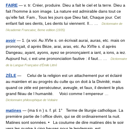
FAIRE
— v. tr. Créer, produire. Dieu a fait le ciel et la terre. Dieu a
fait l’homme à son image. La nature est admirable dans tout ce
qu’elle fait. Fam., Tous les jours que Dieu fait, Chaque jour. Cet
enfant fait ses dents, Les dents lui viennent. Il… …
Dictionnaire de
l'Academie Francaise, 8eme edition (1935)
avoir
— 1. (a voi. Au XVIe s. on écrivait aurai, auras, etc. mais on
prononçait, d après Bèze, arai, aras, etc. Au XVIIe s. d après
Dangeau, ayant, ayons, ayez se prononçaient a iant, a ions, a iez.
Aujourd hui, c est une prononciation fautive : il faut… …
Dictionnaire
de la Langue Française d'Émile Littré
ZÈLE
— Celui de la religion est un attachement pur et éclairé
au maintien et au progrès du culte qu on doit à la Divinité; mais
quand ce zèle est persécuteur, aveugle, et faux, il devient le plus
grand fléau de l humanité. Voici comme l empereur …
Dictionnaire philosophique de Voltaire
matines
— (ma ti n ) s. f. pl. 1° Terme de liturgie catholique. La
première partie de l office divin, qui se dit ordinairement la nuit.
Matines sont sonnées. • La coutume de dire matines dès le soir
vers les quatre à cinq heures pour le lendemain, est… …