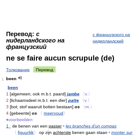
Перевод:
с
с французского на
нидерландского на
нидерландский
французский
ne se faire aucun scrupule (de)
Толкование
Перевод
been
1
been
1
[algemeen; ook m.b.t. paard]
jambe
〈v.〉
2
[lichaamsdeel m.b.t. een dier]
patte
〈v.〉
3
[bot; stof waaruit botten bestaan]
os
〈m.〉
4
[gebeente]
os
〈
meervoud
〉
♦
voorbeelden:
1
de benen van een
passer
•
les branches d'un compas
〈
figuurlijk
〉
op zijn
achterste
benen gaan staan
•
monter sur