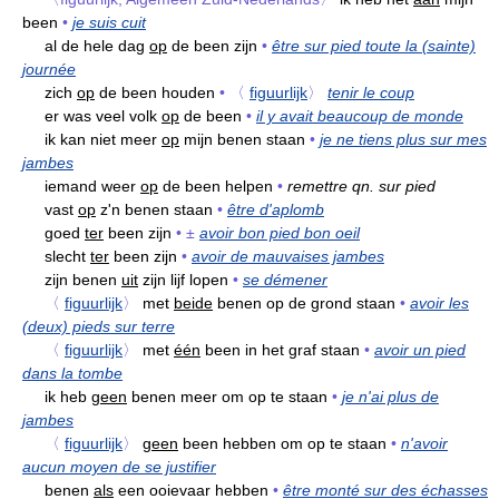
been
•
je suis cuit
al de hele dag
op
de been zijn
•
être sur pied toute la (sainte)
journée
zich
op
de been houden
•
〈
figuurlijk
〉
tenir le coup
er was veel volk
op
de been
•
il y avait beaucoup de monde
ik kan niet meer
op
mijn benen staan
•
je ne tiens plus sur mes
jambes
iemand weer
op
de been helpen
•
remettre qn. sur pied
vast
op
z'n benen staan
•
être d'aplomb
goed
ter
been zijn
•
±
avoir bon pied bon oeil
slecht
ter
been zijn
•
avoir de mauvaises jambes
zijn benen
uit
zijn lijf lopen
•
se démener
〈
figuurlijk
〉
met
beide
benen op de grond staan
•
avoir les
(deux) pieds sur terre
〈
figuurlijk
〉
met
één
been in het graf staan
•
avoir un pied
dans la tombe
ik heb
geen
benen meer om op te staan
•
je n'ai plus de
jambes
〈
figuurlijk
〉
geen
been hebben om op te staan
•
n'avoir
aucun moyen de se justifier
benen
als
een ooievaar hebben
•
être monté sur des échasses