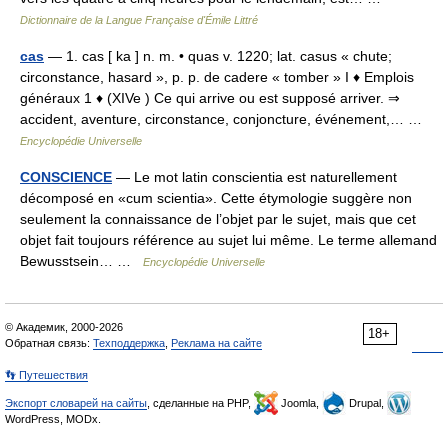
Dictionnaire de la Langue Française d'Émile Littré
cas
— 1. cas [ ka ] n. m. • quas v. 1220; lat. casus « chute;
circonstance, hasard », p. p. de cadere « tomber » I ♦ Emplois
généraux 1 ♦ (XIVe ) Ce qui arrive ou est supposé arriver. ⇒
accident, aventure, circonstance, conjoncture, événement,… …
Encyclopédie Universelle
CONSCIENCE
— Le mot latin conscientia est naturellement
décomposé en «cum scientia». Cette étymologie suggère non
seulement la connaissance de l’objet par le sujet, mais que cet
objet fait toujours référence au sujet lui même. Le terme allemand
Bewusstsein… …
Encyclopédie Universelle
© Академик, 2000-2026
18+
Обратная связь:
Техподдержка
,
Реклама на сайте
👣 Путешествия
Экспорт словарей на сайты
, сделанные на PHP,
Joomla,
Drupal,
WordPress, MODx.