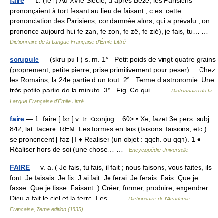
faire
— 1. (fê r) Au XVIe Siècle, d après Bèze, les Parisiens
prononçaient à tort fesant au lieu de faisant ; c est cette
prononciation des Parisiens, condamnée alors, qui a prévalu ; on
prononce aujourd hui fe zan, fe zon, fe zê, fe zié), je fais, tu… …
Dictionnaire de la Langue Française d'Émile Littré
scrupule
— (skru pu l ) s. m. 1° Petit poids de vingt quatre grains
(proprement, petite pierre, prise primitivement pour peser). Chez
les Romains, la 24e partie d un tout. 2° Terme d astronomie. Une
très petite partie de la minute. 3° Fig. Ce qui… …
Dictionnaire de la
Langue Française d'Émile Littré
faire
— 1. faire [ fɛr ] v. tr. <conjug. : 60> • Xe; fazet 3e pers. subj.
842; lat. facere. REM. Les formes en fais (faisons, faisions, etc.)
se prononcent [ fəz ] I ♦ Réaliser (un objet : qqch. ou qqn). 1 ♦
Réaliser hors de soi (une chose… …
Encyclopédie Universelle
FAIRE
— v. a. ( Je fais, tu fais, il fait ; nous faisons, vous faites, ils
font. Je faisais. Je fis. J ai fait. Je ferai. Je ferais. Fais. Que je
fasse. Que je fisse. Faisant. ) Créer, former, produire, engendrer.
Dieu a fait le ciel et la terre. Les… …
Dictionnaire de l'Academie
Francaise, 7eme edition (1835)