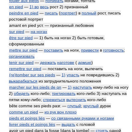
fouler aux pieds
—
попирать
ногами, топтать
en pied
—
1) во
весь
рост 2) признанный
peindre en pied
—
писать
(
портрет
) в
полный
рост, писать
ростовой портрет
amant en pied уст. — признанный любовник
sur pied
—
на ногах
être sur pied
— 1) быть на ногах 2) быть готовым,
сформированным
mettre sur pied
—
поставить
на ноги,
привести
в
готовность
;
организовать
tenir sur pied
—
держать
наготове
(
армию
)
remettre sur pied
— поставить на ноги, вылечить
(re)tomber sur ses pieds
—
1)
упасть
не повредившись 2)
выкарабкаться
из затруднительного положения
marcher sur les pieds de qn
—
1)
наступать
кому-либо на ногу
2)
обидеть
кого-либо;
третировать
кого-либо 3) наступать на
пятки кому-либо;
стремиться
вытеснить
кого-либо
bête comme ses pieds разг. —
глупый
;
круглый
дурак
comme un pied
—
из рук вон плохо
pieds et poings liés
—
со связанными руками и ногами
livrer pieds et poings liés
—
выдать
с головой
avoir un pied dans la fosse [dans la tombe] —
стоять
одной