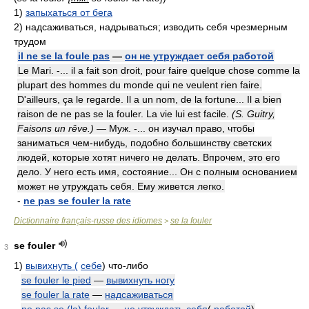
1)
запыхаться от бега
2)
надсаживаться, надрываться; изводить себя чрезмерным
трудом
il ne se la foule pas
—
он не утруждает себя работой
Le Mari. -... il a fait son droit, pour faire quelque chose comme la
plupart des hommes du monde qui ne veulent rien faire.
D'ailleurs, ça le regarde. Il a un nom, de la fortune... Il a bien
raison de ne pas se la fouler. La vie lui est facile.
(S. Guitry,
Faisons un rêve.)
— Муж. -... он изучал право, чтобы
заниматься чем-нибудь, подобно большинству светских
людей, которые хотят ничего не делать. Впрочем, это его
дело. У него есть имя, состояние... Он с полным основанием
может не утруждать себя. Ему живется легко.
-
ne pas se fouler la rate
Dictionnaire français-russe des idiomes
se la fouler
>
se fouler
3
1)
вывихнуть (
себе
) что-либо
se fouler le pied
—
вывихнуть ногу
se fouler la rate
—
надсаживаться