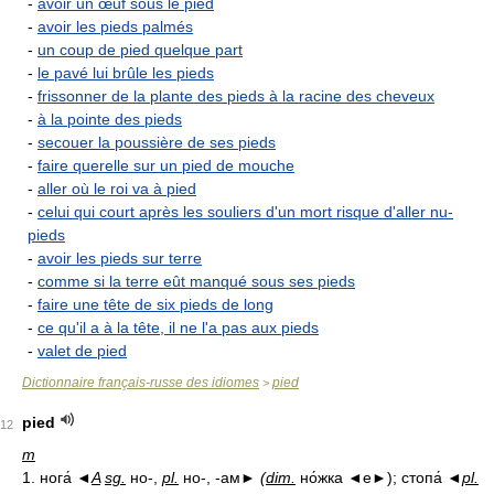
-
avoir un œuf sous le pied
-
avoir les pieds palmés
-
un coup de pied quelque part
-
le pavé lui brûle les pieds
-
frissonner de la plante des pieds à la racine des cheveux
-
à la pointe des pieds
-
secouer la poussière de ses pieds
-
faire querelle sur un pied de mouche
-
aller où le roi va à pied
-
celui qui court après les souliers d'un mort risque d'aller nu-
pieds
-
avoir les pieds sur terre
-
comme si la terre eût manqué sous ses pieds
-
faire une tête de six pieds de long
-
ce qu'il a à la tête, il ne l'a pas aux pieds
-
valet de pied
Dictionnaire français-russe des idiomes
pied
>
pied
12
m
1. нога́ ◄
A
sg.
но-,
pl.
но-, -ам►
(
dim.
но́жка ◄е►); стопа́ ◄
pl.