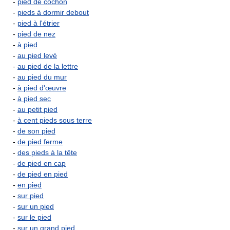
-
pied de cochon
-
pieds à dormir debout
-
pied à l'étrier
-
pied de nez
-
à pied
-
au pied levé
-
au pied de la lettre
-
au pied du mur
-
à pied d'œuvre
-
à pied sec
-
au petit pied
-
à cent pieds sous terre
-
de son pied
-
de pied ferme
-
des pieds à la tête
-
de pied en cap
-
de pied en pied
-
en pied
-
sur pied
-
sur un pied
-
sur le pied
-
sur un grand pied