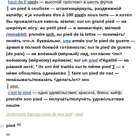
haut de 6
pied
s — высото́й <ро́стом> в шесть фу́тов
║ un pied à coulisse — штангенци́ркуль, раздвижно́й
кали́бр; ● je voudrais être à 100
pied
s sous terre — я хоте́л
бы провали́ться сквозь зе́млю; sur un grand pied — на
широ́кую но́гу; au petit pied — в миниатю́ре; ме́лкий
(minable
); prendre
qch.
au pied de la lettre — понима́ть/
поня́ть что-л. буква́льно;
une
armée sur le pied de guerre —
а́рмия в по́лной боево́й гото́вности; sur le pied de guerre
(de paix) — на вое́нный (ми́рный) лад, согла́сно <по>
вое́нному (ми́рному) вре́мени; sur un
pied
d'égalité — на
ра́вной ноге́; * ils ont été traités sur le même pied ∑ — с
ни́ми обошли́сь одина́ково ║ faire un pied de nez —
пока́зывать/показа́ть <де́лать/с=> нос
║
pop.
:
c'est le pied
— одно́ удово́льствие; красота́, блеск; кайф;
prendre son pied — получа́ть/получи́ть удово́льствие
neutre
Dictionnaire français-russe de type actif
pied
>
pied
13
m