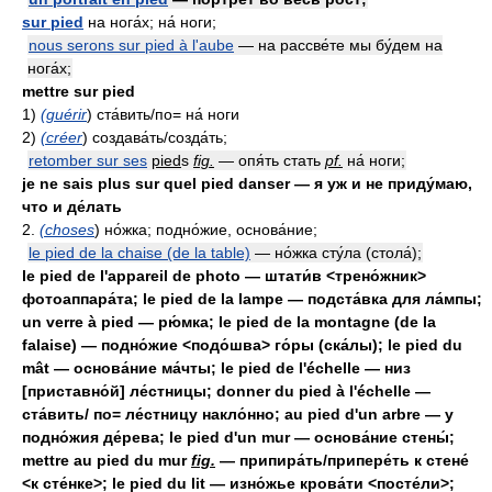
sur pied
на нога́х; на́ ноги;
nous serons sur pied à l'aube
— на рассве́те мы бу́дем на
нога́х;
mettre sur pied
1)
(guérir
) ста́вить/по= на́ ноги
2)
(créer
) создава́ть/созда́ть;
retomber sur ses
pied
s
fig.
— опя́ть стать
pf.
на́ ноги;
je ne sais plus sur quel pied danser — я уж и не приду́маю,
что и де́лать
2.
(choses
) но́жка; подно́жие, основа́ние;
le pied de la chaise (de la table)
— но́жка сту́ла (стола́);
le pied de l'appareil de photo — штати́в <трено́жник>
фотоаппара́та; le pied de la lampe — подста́вка для ла́мпы;
un verre à pied — рю́мка; le pied de la montagne (de la
falaise) — подно́жие <подо́шва> го́ры (ска́лы); le pied du
mât — основа́ние ма́чты; le pied de l'échelle — низ
[приставно́й] ле́стницы; donner du pied à l'échelle —
ста́вить/ по= ле́стницу накло́нно; au pied d'un arbre — у
подно́жия де́рева; le pied d'un mur — основа́ние стены́;
mettre au pied du mur
fig.
— припира́ть/припере́ть к стене́
<к сте́нке>; le pied du lit — изно́жье крова́ти <посте́ли>;