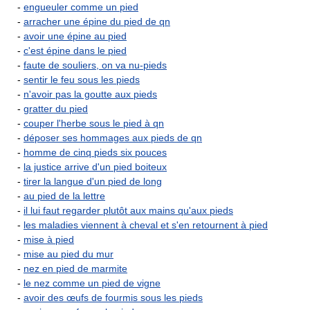
-
engueuler comme un pied
-
arracher une épine du pied de qn
-
avoir une épine au pied
-
c'est épine dans le pied
-
faute de souliers, on va nu-pieds
-
sentir le feu sous les pieds
-
n'avoir pas la goutte aux pieds
-
gratter du pied
-
couper l'herbe sous le pied à qn
-
déposer ses hommages aux pieds de qn
-
homme de cinq pieds six pouces
-
la justice arrive d'un pied boiteux
-
tirer la langue d'un pied de long
-
au pied de la lettre
-
il lui faut regarder plutôt aux mains qu'aux pieds
-
les maladies viennent à cheval et s'en retournent à pied
-
mise à pied
-
mise au pied du mur
-
nez en pied de marmite
-
le nez comme un pied de vigne
-
avoir des œufs de fourmis sous les pieds