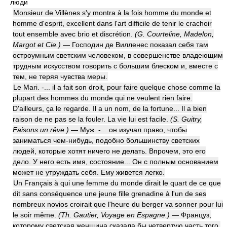
люди
Monsieur de Villènes s'y montra à la fois homme du monde et
homme d'esprit, excellent dans l'art difficile de tenir le crachoir
tout ensemble avec brio et discrétion.
(G. Courteline, Madelon,
Margot et Cie.)
— Господин де Вилленес показал себя там
остроумным светским человеком, в совершенстве владеющим
трудным искусством говорить с большим блеском и, вместе с
тем, не теряя чувства меры.
Le Mari. -... il a fait son droit, pour faire quelque chose comme la
plupart des hommes du monde qui ne veulent rien faire.
D'ailleurs, ça le regarde. Il a un nom, de la fortune... Il a bien
raison de ne pas se la fouler. La vie lui est facile.
(S. Guitry,
Faisons un rêve.)
— Муж. -... он изучал право, чтобы
заниматься чем-нибудь, подобно большинству светских
людей, которые хотят ничего не делать. Впрочем, это его
дело. У него есть имя, состояние... Он с полным основанием
может не утруждать себя. Ему живется легко.
Un Français à qui une femme du monde dirait le quart de ce que
dit sans conséquence une jeune fille grenadine à l'un de ses
nombreux novios croirait que l'heure du berger va sonner pour lui
le soir même.
(Th. Gautier, Voyage en Espagne.)
— Француз,
которому светская женщина сказала бы четвертую часть того,