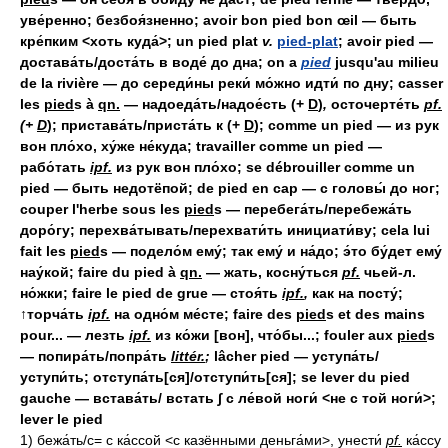
уве́ренно; безбоя́зненно; avoir bon pied bon œil — быть
кре́пким <хоть куда́>; un pied plat
v.
pied-plat
; avoir pied —
достава́ть/доста́ть в воде́ до дна; on a
pied
jusqu'au milieu
de la rivière — до середи́ны реки́ мо́жно идти́ по дну; casser
les
pied
s à
qn.
— надоеда́ть/надое́сть (+
D
)
,
осточерте́ть
pf.
(+
D
); пристава́ть/приста́ть к (+
D
); comme un pied — из рук
вон пло́хо, ху́же не́куда; travailler comme un pied —
рабо́тать
ipf.
из рук вон пло́хо; se débrouiller comme un
pied — быть недотёпой; de pied en cap — с головы́ до ног;
couper l'herbe sous les
pied
s — перебега́ть/перебежа́ть
доро́гу; перехва́тывать/перехвати́ть инициати́ву; cela lui
fait les
pied
s — подело́м ему́; так ему́ и на́до; э́то бу́дет ему́
нау́кой; faire du pied à
qn.
— жать, косну́ться
pf.
чьей-л.
но́жки; faire le pied de grue — стоя́ть
ipf.
,
как на посту́;
↑торча́ть
ipf.
на одно́м ме́сте; faire des
pied
s et des mains
pour... — лезть
ipf.
из ко́жи [вон], что́бы...; fouler aux
pied
s
— попира́ть/попра́ть
littér.
;
lâcher pied — уступа́ть/
уступи́ть; отступа́ть[ся]/отступи́ть[ся]; se lever du pied
gauche — встава́ть/ встать ∫ с ле́вой ноги́ <не с той ноги́>;
lever le pied
1) бежа́ть/с= с ка́ссой <с казёнными деньга́ми>, унести́
pf.
ка́ссу