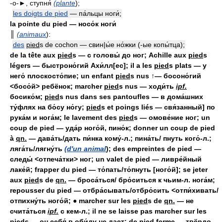
-о-►, ступня́
(plante
);
les doigts de pied
— па́льцы ноги́;
la pointe du pied — носо́к ноги́
║
(animaux
):
des
pied
s de cochon — свин|ы́е но́жки (-ые копы́тца);
de la tête aux
pied
s — с головы́ до ног; Achille aux
pied
s
légers — быстроно́гий Ахи́лл[ес]; il a les
pied
s plats — у
него́ плоскосто́пие; un enfant
pied
s nus ↑— босоно́гий
<босо́й> ребёнок; marcher
pied
s nus — ходи́ть
ipf.
босико́м;
pied
s nus dans ses pantoufles — в дома́шних
ту́флях на бо́су но́гу;
pied
s et poings liés — свя́занный] по
рука́м и нога́м; le lavement des
pied
s — омове́ние ног; un
coup de pied — уда́р ного́й, пино́к; donner un coup de pied
à
qn.
— дава́ть/дать пи́нка кому́-л.; пина́ть/ пнуть кого́-л.;
ляга́ть/лягну́ть
(d'un animal
); des empreintes de pied —
следы́ <отпеча́тки> ног; un valet de pied — ливре́йный
лаке́й; frapper du pied — то́пать/то́пнуть [ного́й]; se jeter
aux
pied
s de
qn.
— броса́ться/ бро́ситься к чьим-л. нога́м;
repousser du pied — отбра́сывать/отбро́сить <отпи́хивать/
отпихну́ть ного́й;
●
marcher sur les
pied
s de
qn.
— не
счита́ться
ipf.
с кем-л.; il ne se laisse pas marcher sur les
pied
s — он себя́ в оби́ду не даст; de pied ferme — твёрдо,