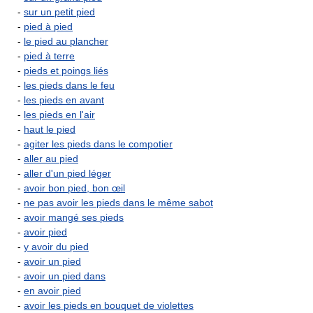
-
sur un petit pied
-
pied à pied
-
le pied au plancher
-
pied à terre
-
pieds et poings liés
-
les pieds dans le feu
-
les pieds en avant
-
les pieds en l'air
-
haut le pied
-
agiter les pieds dans le compotier
-
aller au pied
-
aller d'un pied léger
-
avoir bon pied, bon œil
-
ne pas avoir les pieds dans le même sabot
-
avoir mangé ses pieds
-
avoir pied
-
y avoir du pied
-
avoir un pied
-
avoir un pied dans
-
en avoir pied
-
avoir les pieds en bouquet de violettes