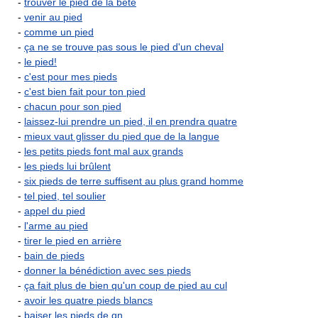
-
trouver le pied de la bête
-
venir au pied
-
comme un pied
-
ça ne se trouve pas sous le pied d'un cheval
-
le pied!
-
c'est pour mes pieds
-
c'est bien fait pour ton pied
-
chacun pour son pied
-
laissez-lui prendre un pied, il en prendra quatre
-
mieux vaut glisser du pied que de la langue
-
les petits pieds font mal aux grands
-
les pieds lui brûlent
-
six pieds de terre suffisent au plus grand homme
-
tel pied, tel soulier
-
appel du pied
-
l'arme au pied
-
tirer le pied en arrière
-
bain de pieds
-
donner la bénédiction avec ses pieds
-
ça fait plus de bien qu'un coup de pied au cul
-
avoir les quatre pieds blancs
-
baiser les pieds de qn