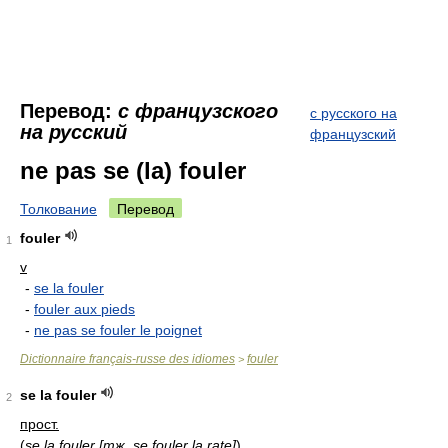
Перевод:
с французского
с русского на
на русский
французский
ne pas se (la) fouler
Толкование
Перевод
fouler
1
v
-
se la fouler
-
fouler aux pieds
-
ne pas se fouler le poignet
Dictionnaire français-russe des idiomes
fouler
>
se la fouler
2
прост.
(
se la fouler [
тж.
se fouler la rate]
)