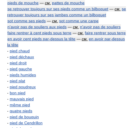
pieds de mouche
—
см.
pattes de mouche
se retrouver toujours sur ses pieds comme un bilboquet
—
см.
se
retrouver toujours sur ses jambes comme un bilboquet
sot comme ses pieds
—
см.
sot comme une carpe
n'avoir pas de souliers aux pieds
—
см.
n'avoir pas de souliers
faire rentrer à cent pieds sous terre
—
см.
faire rentrer sous terre
en avoir cent pieds par-dessus la tête
—
см.
en avoir par-dessus
la tête
-
pied chaud
-
pied déchaux
-
pied droit
-
pied gauche
-
pieds humides
-
pied plat
-
pied poudreux
-
bon pied
-
mauvais pied
-
même pied
-
quatre pieds
-
pied de bouquin
-
pied de Cendrillon