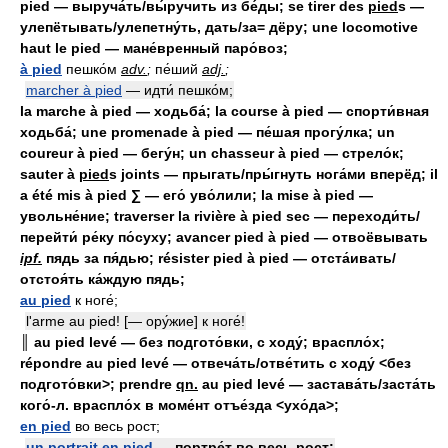
pied — выруча́ть/вы́ручить из бе́ды; se tirer des
pied
s —
улепётывать/улепетну́ть, дать/за= дёру; une locomotive
haut le pied — мане́вренный паро́воз;
à pied
пешко́м
adv.
;
пе́ший
adj.
;
marcher à pied
— идти́ пешко́м;
la marche à pied — ходьба́; la course à pied — спорти́вная
ходьба́; une promenade à pied — пе́шая прогу́лка; un
coureur à pied — бегу́н; un chasseur à pied — стрело́к;
sauter à
pied
s joints — прыгать/пры́гнуть нога́ми вперёд; il
a été mis à pied ∑ — его́ уво́лили; la mise à pied —
увольне́ние; traverser la rivière à pied sec — переходи́ть/
перейти́ ре́ку по́суху; avancer pied à pied — отвоёвывать
ipf.
пядь за пя́дью; résister pied à pied — отста́ивать/
отстоя́ть ка́ждую пядь;
au pied
к ноге́;
l'arme au pied! [— ору́жие] к ноге́!
║ au pied levé — без подгото́вки, с ходу́; враспло́х;
répondre au pied levé — отвеча́ть/отве́тить с ходу́ <без
подгото́вки>; prendre
qn.
au pied levé — застава́ть/заста́ть
кого́-л. враспло́х в моме́нт отъе́зда <ухо́да>;
en pied
во весь рост;
un portrait en pied
— портре́т во весь рост;