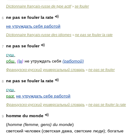
Dictionnaire français-russe de type actif
se fouler
>
ne pas se fouler la rate
6
не утруждать себя работой
Dictionnaire français-russe des idiomes
ne pas se fouler la rate
>
ne pas se fouler
7
сущ.
общ.
(
la
)
не утруждать себя
(работой)
Французско-русский универсальный словарь
ne pas se fouler
>
ne pas se fouler la rate
8
сущ.
разг.
не утруждать себе работой
Французско-русский универсальный словарь
ne pas se fouler la rate
>
homme du monde
9
(
homme (femme, gens) du monde
)
светский человек (светская дама, светские люди); богатые