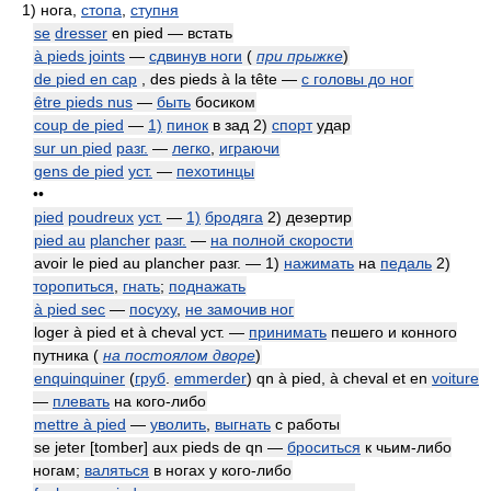
1)
нога,
стопа
,
ступня
se
dresser
en pied — встать
à pieds joints
—
сдвинув ноги
(
при прыжке
)
de pied en cap
, des pieds à la tête
—
с головы до ног
être pieds nus
—
быть
босиком
coup de pied
—
1)
пинок
в зад 2)
спорт
удар
sur un pied
разг.
—
легко
,
играючи
gens de pied
уст.
—
пехотинцы
••
pied
poudreux
уст.
—
1)
бродяга
2) дезертир
pied au
plancher
разг.
—
на полной скорости
avoir le pied au plancher разг. — 1)
нажимать
на
педаль
2)
торопиться
,
гнать
;
поднажать
à pied sec
—
посуху
,
не замочив ног
loger à pied et à cheval уст. —
принимать
пешего и конного
путника
(
на постоялом дворе
)
enquinquiner
(
груб
.
emmerder
) qn à pied, à cheval et en
voiture
—
плевать
на кого-либо
mettre à pied
—
уволить
,
выгнать
с работы
se jeter [tomber] aux pieds de qn —
броситься
к чьим-либо
ногам;
валяться
в ногах у кого-либо