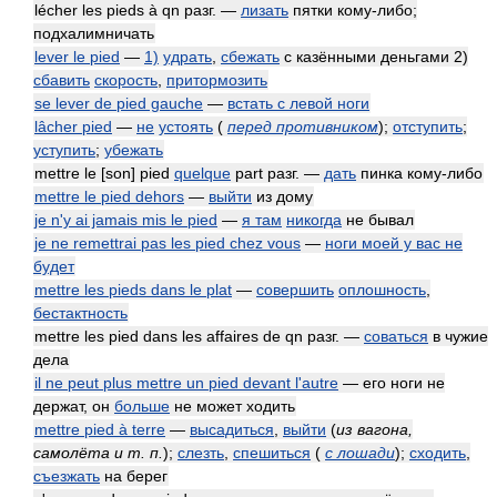
lécher les pieds à qn разг. —
лизать
пятки кому-либо;
подхалимничать
lever le pied
—
1)
удрать
,
сбежать
с казёнными деньгами 2)
сбавить
скорость
,
притормозить
se lever de pied gauche
—
встать с левой ноги
lâcher pied
—
не
устоять
(
перед противником
)
;
отступить
;
уступить
;
убежать
mettre le [son] pied
quelque
part разг. —
дать
пинка кому-либо
mettre le pied dehors
—
выйти
из дому
je n'y ai jamais mis le pied
—
я там
никогда
не бывал
je ne remettrai pas les pied chez vous
—
ноги моей у вас не
будет
mettre les pieds dans le plat
—
совершить
оплошность
,
бестактность
mettre les pied dans les affaires de qn разг. —
соваться
в чужие
дела
il ne peut plus mettre un pied devant l'autre
— его ноги не
держат, он
больше
не может ходить
mettre pied à terre
—
высадиться
,
выйти
(
из вагона,
самолёта и т. п.
)
;
слезть
,
спешиться
(
с лошади
)
;
сходить
,
съезжать
на берег