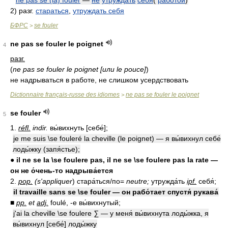
ne pas se (la) fouler
—
не
утруждать
себя
(
работой
)
2)
разг.
стараться
,
утруждать себя
БФРС
se fouler
>
ne pas se fouler le poignet
4
разг.
(
ne pas se fouler le poignet [или le pouce]
)
не надрываться в работе, не слишком усердствовать
Dictionnaire français-russe des idiomes
ne pas se fouler le poignet
>
se fouler
5
1.
réfl.
indir.
вы́вихнуть [себе́];
je me suis \se fouleré la cheville (le poignet) — я вы́вихнул себе́
лоды́жку (запя́стье);
● il ne se la \se foulere pas, il ne se \se foulere pas la rate —
он не о́чень-то надрыва́ется
2.
pop.
(s'appliquer
) стара́ться/по=
neutre;
утружда́ть
ipf.
себя́;
il travaille sans se \se fouler — он рабо́тает спустя́ рукава́
■
pp.
et
adj.
foulé, -e вы́вихнутый;
j'ai la cheville \se foulere
∑
— у меня́ вы́вихнута лоды́жка, я
вы́вихнул [себе́] лоды́жку