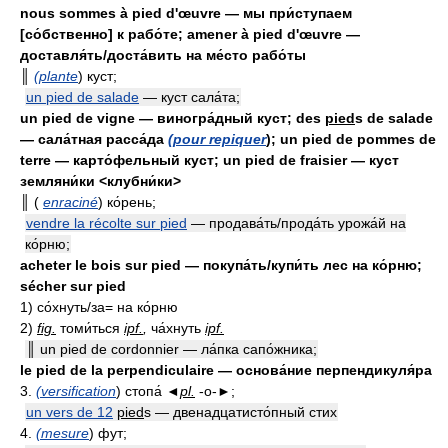
nous sommes à pied d'œuvre — мы при́ступаем
[со́бственно] к рабо́те; amener à pied d'œuvre —
доставля́ть/доста́вить на ме́сто рабо́ты
║
(plante
) куст;
un pied de salade
— куст сала́та;
un pied de vigne — виногра́дный куст; des
pied
s de salade
— сала́тная расса́да
(pour repiquer
); un pied de pommes de
terre — карто́фельный куст; un pied de fraisier — куст
земляни́ки <клубни́ки>
║ (
enraciné
) ко́рень;
vendre la récolte sur pied
— продава́ть/прода́ть урожа́й на
ко́рню;
acheter le bois sur pied — покупа́ть/купи́ть лес на ко́рню;
sécher sur pied
1) со́хнуть/за= на ко́рню
2)
fig.
томи́ться
ipf.
,
ча́хнуть
ipf.
║ un pied de cordonnier — ла́пка сапо́жника;
le pied de la perpendiculaire — основа́ние перпендикуля́ра
3.
(versification
) стопа́ ◄
pl.
-о-►;
un vers de 12
pied
s — двенадцатисто́пный стих
4.
(mesure
) фут;