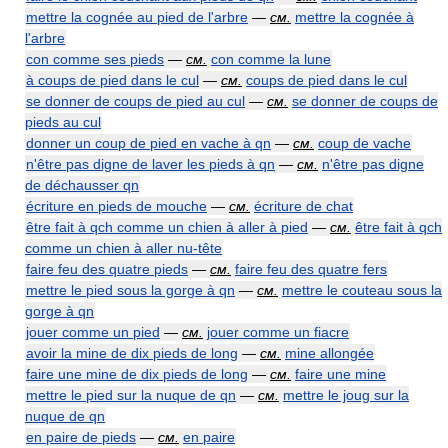
mettre la cognée au pied de l'arbre
—
см.
mettre la cognée à
l'arbre
con comme ses pieds
—
см.
con comme la lune
à coups de pied dans le cul
—
см.
coups de pied dans le cul
se donner de coups de pied au cul
—
см.
se donner de coups de
pieds au cul
donner un coup de pied en vache à qn
—
см.
coup de vache
n'être pas digne de laver les pieds à qn
—
см.
n'être pas digne
de déchausser qn
écriture en pieds de mouche
—
см.
écriture de chat
être fait à qch comme un chien à aller à pied
—
см.
être fait à qch
comme un chien à aller nu-tête
faire feu des quatre pieds
—
см.
faire feu des quatre fers
mettre le pied sous la gorge à qn
—
см.
mettre le couteau sous la
gorge à qn
jouer comme un pied
—
см.
jouer comme un fiacre
avoir la mine de dix pieds de long
—
см.
mine allongée
faire une mine de dix pieds de long
—
см.
faire une mine
mettre le pied sur la nuque de qn
—
см.
mettre le joug sur la
nuque de qn
en paire de pieds
—
см.
en paire