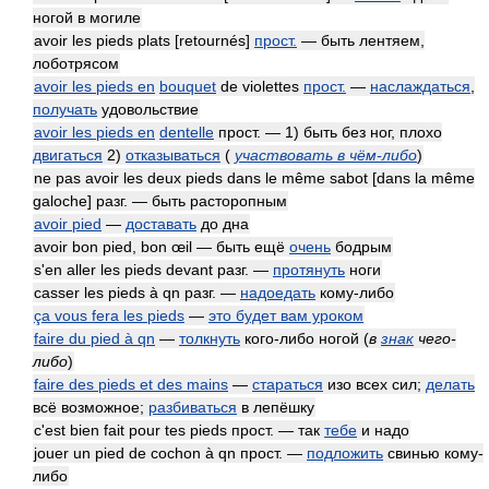
ногой в могиле
avoir les pieds plats [retournés]
прост.
— быть лентяем,
лоботрясом
avoir les pieds en
bouquet
de violettes
прост.
—
наслаждаться
,
получать
удовольствие
avoir les pieds en
dentelle
прост. — 1) быть без ног, плохо
двигаться
2)
отказываться
(
участвовать в чём-либо
)
ne pas avoir les deux pieds dans le même sabot [dans la même
galoche] разг. — быть расторопным
avoir pied
—
доставать
до дна
avoir bon pied, bon œil — быть ещё
очень
бодрым
s'en aller les pieds devant разг. —
протянуть
ноги
casser les pieds à qn разг. —
надоедать
кому-либо
ça vous fera les pieds
—
это будет вам уроком
faire du pied à qn
—
толкнуть
кого-либо ногой
(
в
знак
чего-
либо
)
faire des pieds et des mains
—
стараться
изо всех сил;
делать
всё возможное;
разбиваться
в лепёшку
c'est bien fait pour tes pieds прост. — так
тебе
и надо
jouer un pied de cochon à qn прост. —
подложить
свинью кому-
либо