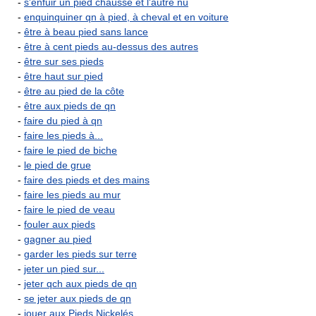
-
s'enfuir un pied chaussé et l'autre nu
-
enquinquiner qn à pied, à cheval et en voiture
-
être à beau pied sans lance
-
être à cent pieds au-dessus des autres
-
être sur ses pieds
-
être haut sur pied
-
être au pied de la côte
-
être aux pieds de qn
-
faire du pied à qn
-
faire les pieds à...
-
faire le pied de biche
-
le pied de grue
-
faire des pieds et des mains
-
faire les pieds au mur
-
faire le pied de veau
-
fouler aux pieds
-
gagner au pied
-
garder les pieds sur terre
-
jeter un pied sur...
-
jeter qch aux pieds de qn
-
se jeter aux pieds de qn
-
jouer aux Pieds Nickelés