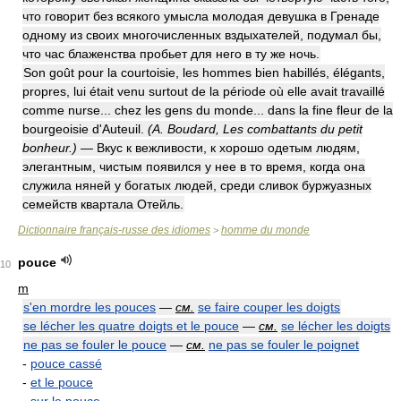
что говорит без всякого умысла молодая девушка в Гренаде
одному из своих многочисленных вздыхателей, подумал бы,
что час блаженства пробьет для него в ту же ночь.
Son goût pour la courtoisie, les hommes bien habillés, élégants,
propres, lui était venu surtout de la période où elle avait travaillé
comme nurse... chez les gens du monde... dans la fine fleur de la
bourgeoisie d'Auteuil.
(A. Boudard, Les combattants du petit
bonheur.)
— Вкус к вежливости, к хорошо одетым людям,
элегантным, чистым появился у нее в то время, когда она
служила няней у богатых людей, среди сливок буржуазных
семейств квартала Отейль.
Dictionnaire français-russe des idiomes
homme du monde
>
pouce
10
m
s'en mordre les pouces
—
см.
se faire couper les doigts
se lécher les quatre doigts et le pouce
—
см.
se lécher les doigts
ne pas se fouler le pouce
—
см.
ne pas se fouler le poignet
-
pouce cassé
-
et le pouce