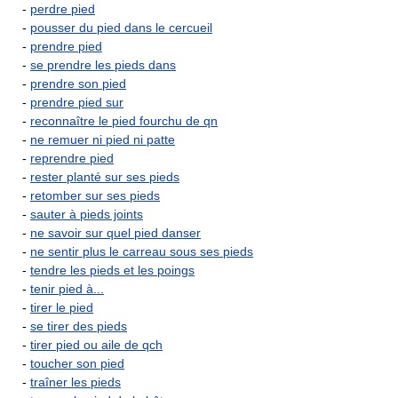
-
perdre pied
-
pousser du pied dans le cercueil
-
prendre pied
-
se prendre les pieds dans
-
prendre son pied
-
prendre pied sur
-
reconnaître le pied fourchu de qn
-
ne remuer ni pied ni patte
-
reprendre pied
-
rester planté sur ses pieds
-
retomber sur ses pieds
-
sauter à pieds joints
-
ne savoir sur quel pied danser
-
ne sentir plus le carreau sous ses pieds
-
tendre les pieds et les poings
-
tenir pied à...
-
tirer le pied
-
se tirer des pieds
-
tirer pied ou aile de qch
-
toucher son pied
-
traîner les pieds