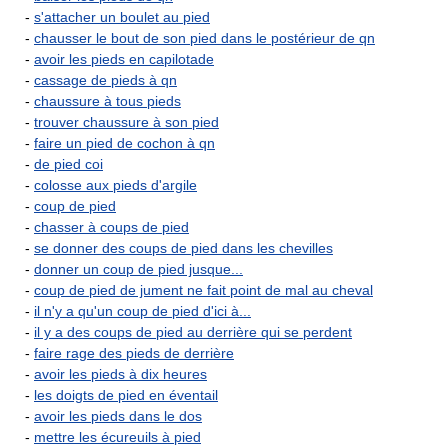
-
s'attacher un boulet au pied
-
chausser le bout de son pied dans le postérieur de qn
-
avoir les pieds en capilotade
-
cassage de pieds à qn
-
chaussure à tous pieds
-
trouver chaussure à son pied
-
faire un pied de cochon à qn
-
de pied coi
-
colosse aux pieds d'argile
-
coup de pied
-
chasser à coups de pied
-
se donner des coups de pied dans les chevilles
-
donner un coup de pied jusque...
-
coup de pied de jument ne fait point de mal au cheval
-
il n'y a qu'un coup de pied d'ici à...
-
il y a des coups de pied au derrière qui se perdent
-
faire rage des pieds de derrière
-
avoir les pieds à dix heures
-
les doigts de pied en éventail
-
avoir les pieds dans le dos
-
mettre les écureuils à pied