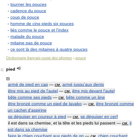
-
tourner les pouces
-
cadence du pouce
-
coup de pouce
-
homme de cinq pieds six pouces
-
liés comme le pouce et l'index
-
malade du pouce
-
mitaine pas de pouce
-
ce sont là des mitaines à quatre pouces
Dictionnaire français-russe des idiomes
pouce
>
pied
11
m
armé de pied en cap
—
см.
armé jusqu'aux dents
être mis au pied de l'autel
—
см.
être mis devant l'autel
bête comme ses pieds
—
см.
bête comme un âne
être bronzé comme un pied de lavabo
—
см.
être bronzé comme
un cachet d'aspirine
se déguiser en coureur à pied
—
см.
se déguiser en cerf
il est dans sa chemise, et la tête et les pieds lui passent —
см.
il
est dans sa chemise
faire le chien couchant aux pieds de qn
—
см.
chien couchant