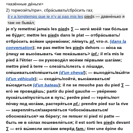
<казённые де́ньги>
2) тормози́ть/при=, сбра́сывать/сбро́сить газ;
il y a longtemps que je n'y ai pas mis les
pied
s — давне́нько я
там не быва́л;
je n'y remettrai jamais les
pied
s
∑
— ноги́ мое́й там бо́льше
не бу́дет; mettre les
pied
s dans le plat — отбра́сывать/
отбро́сить вся́кие церемо́нии; ля́пнуть
pf.
что-л.
(dans la
conversation
); ne pas mettre les
pied
s dehors — но́са на
у́лицу не высо́вывать <не пока́зывать>
ipf.
;
il m'a mis le
pied à l'étrier — он руководи́л мои́ми пе́рвыми шага́ми;
mettre pied à terre — слеза́ть/слезть с ло́шади,
спе́шиваться/спе́шиться
(d'un cheval
); — выходи́ть/вы́йти
(d'un véhicule
); — сходи́ть/сойти́, выса́живаться/
вы́садиться
(d'un bateau
); il ne se mouche pas du pied ∑ —
его́ не проведёшь; partir du pied gauche — уве́ренно
пуска́ться/пусти́ться в путь; perdre pied — теря́ть/по=
по́чву под нога́ми, растеря́ться
pf.
;
prendre pied sur la rive
— закрепля́ться/закрепи́ться <обосно́вываться/
обоснова́ться> на бе́регу; ne remuer ni pied ni patte —
быть не в си́лах пошевели́ться; il est sorti les
pied
s devant
∑ — его́ вы́несли нога́ми вперёд
fam.
;
tirer une épine du