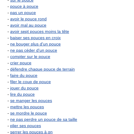
-
sur le pouce
-
pouce à pouce
-
pas un pouce
-
avoir le pouce rond
-
avoir mal au pouce
-
avoir sept pouces moins la tête
-
baiser ses pouces en croix
-
ne bouger plus d'un pouce
-
ne pas céder d'un pouce
-
compter sur le pouce
-
crier pouce
-
défendre chaque pouce de terrain
-
faire du pouce
-
filer le coup de pouce
-
jouer du pouce
-
lire du pouce
-
se manger les pouces
-
mettre les pouces
-
se mordre le pouce
-
ne pas perdre un pouce de sa taille
-
plier ses pouces
-
serrer les pouces à qn