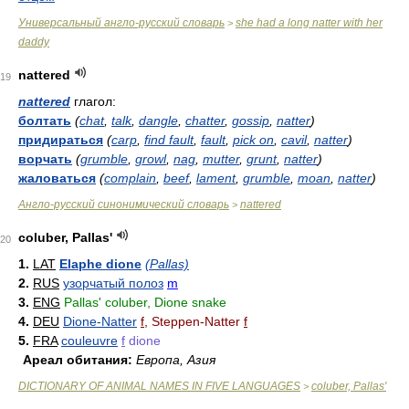
Универсальный англо-русский словарь
she had a long natter with her
>
daddy
nattered
19
nattered
глагол:
болтать
(
chat
,
talk
,
dangle
,
chatter
,
gossip
,
natter
)
придираться
(
carp
,
find fault
,
fault
,
pick on
,
cavil
,
natter
)
ворчать
(
grumble
,
growl
,
nag
,
mutter
,
grunt
,
natter
)
жаловаться
(
complain
,
beef
,
lament
,
grumble
,
moan
,
natter
)
Англо-русский синонимический словарь
nattered
>
coluber, Pallas'
20
1.
LAT
Elaphe dione
(Pallas)
2.
RUS
узорчатый полоз
m
3.
ENG
Pallas' coluber, Dione snake
4.
DEU
Dione-Natter
f
, Steppen-Natter
f
5.
FRA
couleuvre
f
dione
Ареал обитания:
Европа, Азия
DICTIONARY OF ANIMAL NAMES IN FIVE LANGUAGES
coluber, Pallas'
>