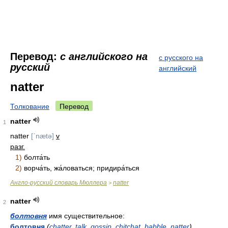
Перевод:
с английского на
с русского на
русский
английский
natter
Толкование
Перевод
natter
1
natter
[ˊnætə]
v
разг.
1)
болта́ть
2)
ворча́ть, жа́ловаться; придира́ться
Англо-русский словарь Мюллера
natter
>
natter
2
болтовня
имя существительное:
болтовня
(
chatter
,
talk
,
gossip
,
chitchat
,
babble
,
natter
)