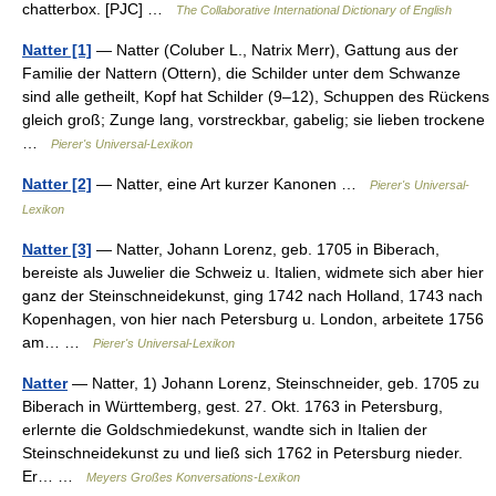
chatterbox. [PJC] …
The Collaborative International Dictionary of English
Natter [1]
— Natter (Coluber L., Natrix Merr), Gattung aus der
Familie der Nattern (Ottern), die Schilder unter dem Schwanze
sind alle getheilt, Kopf hat Schilder (9–12), Schuppen des Rückens
gleich groß; Zunge lang, vorstreckbar, gabelig; sie lieben trockene
…
Pierer's Universal-Lexikon
Natter [2]
— Natter, eine Art kurzer Kanonen …
Pierer's Universal-
Lexikon
Natter [3]
— Natter, Johann Lorenz, geb. 1705 in Biberach,
bereiste als Juwelier die Schweiz u. Italien, widmete sich aber hier
ganz der Steinschneidekunst, ging 1742 nach Holland, 1743 nach
Kopenhagen, von hier nach Petersburg u. London, arbeitete 1756
am… …
Pierer's Universal-Lexikon
Natter
— Natter, 1) Johann Lorenz, Steinschneider, geb. 1705 zu
Biberach in Württemberg, gest. 27. Okt. 1763 in Petersburg,
erlernte die Goldschmiedekunst, wandte sich in Italien der
Steinschneidekunst zu und ließ sich 1762 in Petersburg nieder.
Er… …
Meyers Großes Konversations-Lexikon