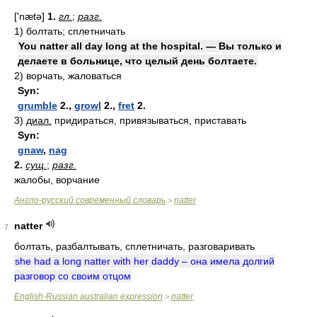
['nætə]
1.
гл.
;
разг.
1)
болтать; сплетничать
You natter all day long at the hospital. — Вы только и
делаете в больнице, что целый день болтаете.
2)
ворчать, жаловаться
Syn:
grumble
2.,
growl
2.,
fret
2.
3)
диал.
придираться, привязываться, приставать
Syn:
gnaw
,
nag
2.
сущ.
;
разг.
жалобы, ворчание
Англо-русский современный словарь
natter
>
natter
7
болтать, разбалтывать, сплетничать, разговаривать
she had a long natter with her daddy – она имела долгий
разговор со своим отцом
English-Russian australian expression
natter
>