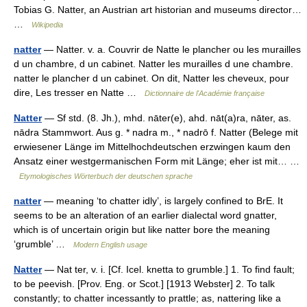
Tobias G. Natter, an Austrian art historian and museums director…
…
Wikipedia
natter
— Natter. v. a. Couvrir de Natte le plancher ou les murailles
d un chambre, d un cabinet. Natter les murailles d une chambre.
natter le plancher d un cabinet. On dit, Natter les cheveux, pour
dire, Les tresser en Natte …
Dictionnaire de l'Académie française
Natter
— Sf std. (8. Jh.), mhd. nāter(e), ahd. nāt(a)ra, nāter, as.
nādra Stammwort. Aus g. * nadra m., * nadrō f. Natter (Belege mit
erwiesener Länge im Mittelhochdeutschen erzwingen kaum den
Ansatz einer westgermanischen Form mit Länge; eher ist mit… …
Etymologisches Wörterbuch der deutschen sprache
natter
— meaning ‘to chatter idly’, is largely confined to BrE. It
seems to be an alteration of an earlier dialectal word gnatter,
which is of uncertain origin but like natter bore the meaning
‘grumble’ …
Modern English usage
Natter
— Nat ter, v. i. [Cf. Icel. knetta to grumble.] 1. To find fault;
to be peevish. [Prov. Eng. or Scot.] [1913 Webster] 2. To talk
constantly; to chatter incessantly to prattle; as, nattering like a