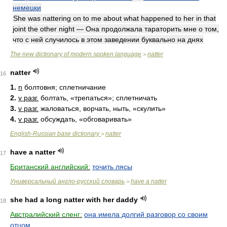
немецки
She was nattering on to me about what happened to her in that
joint the other night — Она продолжала тараторить мне о том,
что с ней случилось в этом заведении буквально на днях
The new dictionary of modern spoken language
natter
>
natter
16
1.
n
болтовня; сплетничание
2.
v разг.
болтать, «трепаться»; сплетничать
3.
v разг.
жаловаться, ворчать, ныть, «скулить»
4.
v разг.
обсуждать, «обговаривать»
English-Russian base dictionary
natter
>
have a natter
17
Британский английский:
точить лясы
Универсальный англо-русский словарь
have a natter
>
she had a long natter with her daddy
18
Австралийский сленг:
она имела долгий разговор со своим
отцом