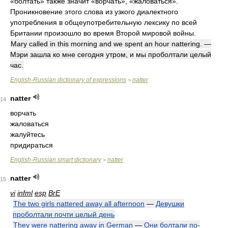
«болтать» также значит «ворчать», «жаловаться».
Проникновение этого слова из узкого диалектного
употребления в общеупотребительную лексику по всей
Британии произошло во время Второй мировой войны.
Mary called in this morning and we spent an hour nattering. —
Мэри зашла ко мне сегодня утром, и мы проболтали целый
час.
English-Russian dictionary of expressions
natter
>
natter
14
ворчать
жаловаться
жалуйтесь
придираться
English-Russian smart dictionary
natter
>
natter
15
vi
infml
esp
BrE
The two girls nattered away all afternoon
—
Девушки
проболтали почти целый день
They were nattering away in German
—
Они болтали по-