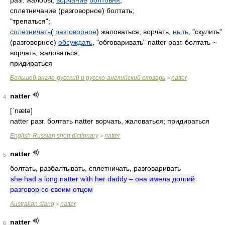
разг. жалобы,
ворчание
болтовня
;
сплетничание (разговорное) болтать;
"трепаться";
сплетничать
(
разговорное
) жаловаться, ворчать,
ныть
, "скулить"
(разговорное)
обсуждать
, "обговаривать" natter разг. болтать ~
ворчать, жаловаться;
придираться
Большой англо-русский и русско-английский словарь
natter
>
natter
4
[ˈnætə]
natter разг. болтать natter ворчать, жаловаться; придираться
English-Russian short dictionary
natter
>
natter
5
болтать, разбалтывать, сплетничать, разговаривать
she had a long natter with her daddy – она имела долгий
разговор со своим отцом
Australian slang
natter
>
natter
6