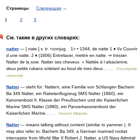
Страницы
Следующая
→
1
2
3
См. также в других словарях:
natter
— [ nate ] v. tr. <conjug. : 1> • 1344; de natte 1 ♦ Vx Couvrir
d une natte. 2 ♦ (1606) Entrelacer, mettre en natte. ⇒ tresser.
Natter de la soie. Natter ses cheveux. « Nattée à l alsacienne,
deux petits rubans voletant au bout de mes deux… …
Encyclopédie
Universelle
Natter
— steht für: Nattern, eine Familie von Schlangen Bachem
Ba 349 Natter, ein Raketenflugzeug SMS Natter (1860), ein
Kanonenboot II. Klasse der Preußischen und der Kaiserlichen
Marine SMS Natter (1880), ein Panzerkanonenboot der
Kaiserlichen Marine… …
Deutsch Wikipedia
Natter
— means talking without content (similar to yammer ). It
may also refer to: Bachem Ba 349, a German manned rocket
interceptor from World War II Robert J. Natter, a US Navy Admiral