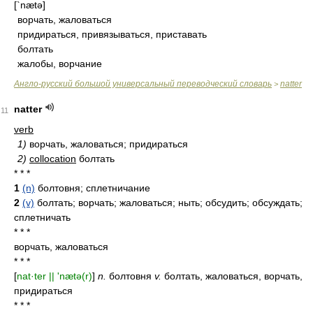
[`nætə]
ворчать, жаловаться
придираться, привязываться, приставать
болтать
жалобы, ворчание
Англо-русский большой универсальный переводческий словарь
natter
>
natter
11
verb
1)
ворчать, жаловаться; придираться
2)
collocation
болтать
* * *
1
(n)
болтовня; сплетничание
2
(v)
болтать; ворчать; жаловаться; ныть; обсудить; обсуждать;
сплетничать
* * *
ворчать, жаловаться
* * *
[
nat·ter || 'nætə(r)
]
n.
болтовня
v.
болтать, жаловаться, ворчать,
придираться
* * *