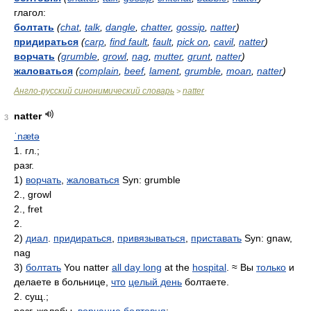
глагол:
болтать
(
chat
,
talk
,
dangle
,
chatter
,
gossip
,
natter
)
придираться
(
carp
,
find fault
,
fault
,
pick on
,
cavil
,
natter
)
ворчать
(
grumble
,
growl
,
nag
,
mutter
,
grunt
,
natter
)
жаловаться
(
complain
,
beef
,
lament
,
grumble
,
moan
,
natter
)
Англо-русский синонимический словарь
natter
>
natter
3
ˈnætə
1. гл.;
разг.
1)
ворчать
,
жаловаться
Syn: grumble
2., growl
2., fret
2.
2)
диал
.
придираться
,
привязываться
,
приставать
Syn: gnaw,
nag
3)
болтать
You natter
all day long
at the
hospital
. ≈ Вы
только
и
делаете в больнице,
что
целый день
болтаете.
2. сущ.;