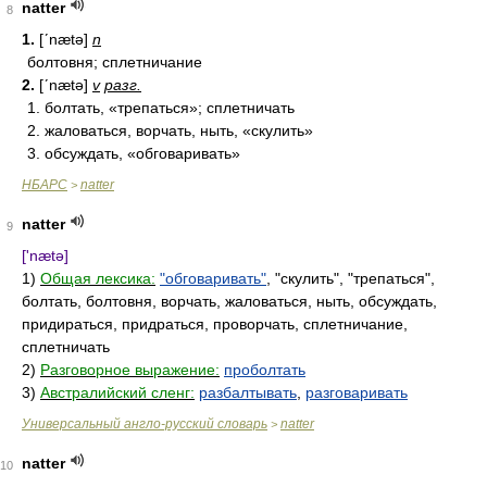
natter
8
1.
[ʹnætə]
n
болтовня; сплетничание
2.
[ʹnætə]
v
разг.
1. болтать, «трепаться»; сплетничать
2. жаловаться, ворчать, ныть, «скулить»
3. обсуждать, «обговаривать»
НБАРС
natter
>
natter
9
['nætə]
1)
Общая лексика:
"обговаривать"
, "скулить", "трепаться",
болтать, болтовня, ворчать, жаловаться, ныть, обсуждать,
придираться, придраться, проворчать, сплетничание,
сплетничать
2)
Разговорное выражение:
проболтать
3)
Австралийский сленг:
разбалтывать
,
разговаривать
Универсальный англо-русский словарь
natter
>
natter
10