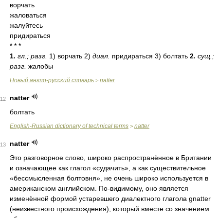
ворчать
жаловаться
жалуйтесь
придираться
* * *
1.
гл.; разг.
1) ворчать 2)
диал.
придираться 3) болтать
2.
сущ.;
разг.
жалобы
Новый англо-русский словарь
natter
>
natter
12
болтать
English-Russian dictionary of technical terms
natter
>
natter
13
Это разговорное слово, широко распространённое в Британии
и означающее как глагол «судачить», а как существительное
«бессмысленная болтовня», не очень широко используется в
американском английском. По-видимому, оно является
изменённой формой устаревшего диалектного глагола gnatter
(неизвестного происхождения), который вместе со значением