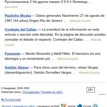
Русскоязычные 2 На других языках 3 0 9 4 Латиница …
Википедия
Paulinho Moska
— Datos generales Nacimiento 27 de agosto de
1967 (44 años) Origen Río de Janeiro …
Wikipedia Español
Combate del Callao
— La exactitud de la información en este
artículo o sección está discutida. En la página de discusión puedes
consultar el debate al respecto. Combate del Callao …
Wikipedia
Español
Fascismo
— Benito Mussolini y Adolf Hitler. El fascismo es una
ideología y un movimiento pol …
Wikipedia Español
Getúlio Vargas
— Para otros usos del término, véase Vargas
(desambiguación). Getúlio Dornelles Vargas …
Wikipedia Español
© Академик, 2000-2026
18+
Обратная связь:
Техподдержка
,
Реклама на сайте
👣 Путешествия
Экспорт словарей на сайты
, сделанные на PHP,
Joomla,
Drupal,