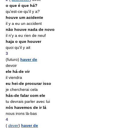
o que é que há?
qu'est-ce-qu'il y a?
houve um acidente
il y a eu un accident
não houve nada de novo
il n'y a eu rien de neuf
haja o que houver
quoi qu'il y ait
3
(futuro)
haver de
devoir
ele há-de vir
il viendra
eu hei-de procurar isso
je chercherai cela
hás-de falar com ele
tu devrais parler avec lui
nós havemos de ir lá
nous irons là-bas
4
(
dever
)
haver de