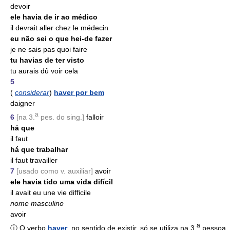
devoir
ele havia de ir ao médico
il devrait aller chez le médecin
eu não sei o que hei-de fazer
je ne sais pas quoi faire
tu havias de ter visto
tu aurais dû voir cela
5
(
considerar
)
haver por bem
daigner
a
6
[na 3.
pes. do sing.]
falloir
há que
il faut
há que trabalhar
il faut travailler
7
[usado como v. auxiliar]
avoir
ele havia tido uma vida difícil
il avait eu une vie difficile
nome masculino
avoir
a
ⓘ O verbo
haver
, no sentido de existir, só se utiliza na 3.
pessoa