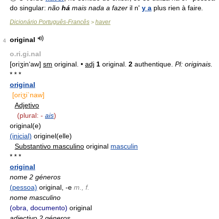
do singular:
não
há
mais nada a fazer
il n'
y a
plus rien à faire
.
Dicionário Português-Francês
haver
>
original
4
o.ri.gi.nal
[oriʒin‘aw]
sm
original. •
adj
1
original.
2
authentique.
Pl: originais.
* * *
original
[oriʒi`naw]
Adjetivo
(plural: -
ais
)
original(e)
(inicial)
originel(elle)
Substantivo masculino
original
masculin
* * *
original
nome 2 géneros
(pessoa)
original, -e
m., f.
nome masculino
(obra, documento)
original
adjectivo 2 géneros