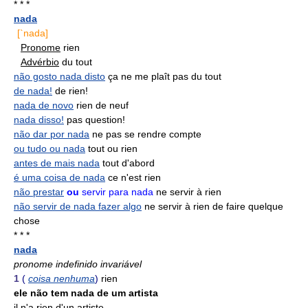
* * *
nada
[`nada]
Pronome
rien
Advérbio
du tout
não gosto nada disto
ça ne me plaît pas du tout
de nada!
de rien!
nada de novo
rien de neuf
nada disso!
pas question!
não dar por nada
ne pas se rendre compte
ou tudo ou nada
tout ou rien
antes de mais nada
tout d'abord
é uma coisa de nada
ce n'est rien
não prestar
ou
servir para nada
ne servir à rien
não servir de nada fazer algo
ne servir à rien de faire quelque
chose
* * *
nada
pronome indefinido invariável
1
(
coisa nenhuma
)
rien
ele não tem nada de um artista
il n'a rien d'un artiste