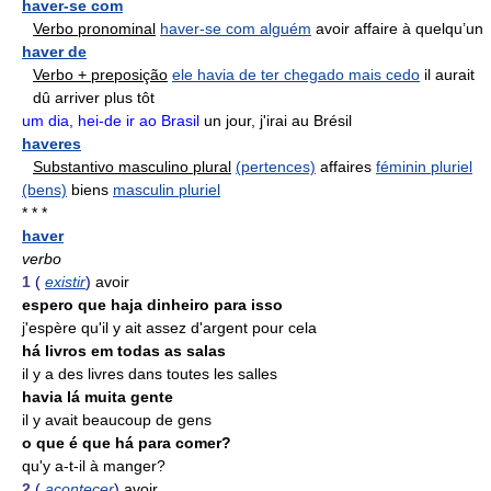
haver-se com
Verbo pronominal
haver-se com alguém
avoir affaire à quelqu’un
haver de
Verbo + preposição
ele havia de ter chegado mais cedo
il aurait
dû arriver plus tôt
um dia, hei-de ir ao Brasil
un jour, j'irai au Brésil
haveres
Substantivo masculino plural
(pertences)
affaires
féminin pluriel
(bens)
biens
masculin pluriel
* * *
haver
verbo
1
(
existir
)
avoir
espero que haja dinheiro para isso
j'espère qu'il y ait assez d'argent pour cela
há livros em todas as salas
il y a des livres dans toutes les salles
havia lá muita gente
il y avait beaucoup de gens
o que é que há para comer?
qu'y a-t-il à manger?
2
(
acontecer
)
avoir