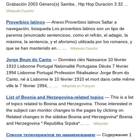
Grabación 2003 Género(s) Samba , Hip Hop Duración 3:32 …
Wikipedia Español
Proverbios latinos
— Anexo:Proverbios latinos Saltar a
navegación, búsqueda Los proverbios latinos son un tipo de
paremia (enunciado sentencioso, como el refrán, el adagio, la
máxima, la sentencia, y el aforismo) utilizada por los romanos, y
que se han mantenido en… …
Wikipedia Español
Jorge Brum do Canto
— Données clés Naissance 10 février
1910 Lisbonne Portugal Nationalité Portugaise Décès 7 février
1994 Lisbonne Portugal Profession Réalisateur Jorge Brum do
Canto, né à Lisbonne le 10 février 1910 et mort dans cette même
ville le 7 février 1994,… …
Wikipédia en Français
List of Bosnia and Herzegovina-related topics
— This is a list
of topics related to Bosnia and Herzegovina. Those interested in
the subject can monitor changes to the pages by clicking on
Related changes in the sidebar.Bosnia and Herzegovina* Bosnia
and Herzegovina * Republika Srpska*… …
Wikipedia
Список телесериалов по наименованию
— Содержание 1