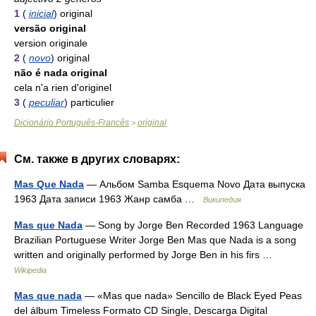
1
(
inicial
)
original
versão original
version originale
2
(
novo
)
original
não é nada original
cela n'a rien d'originel
3
(
peculiar
)
particulier
Dicionário Português-Francês
original
>
См. также в других словарях:
Mas Que Nada
— Альбом Samba Esquema Novo Дата выпуска
1963 Дата записи 1963 Жанр самба …
Википедия
Mas que Nada
— Song by Jorge Ben Recorded 1963 Language
Brazilian Portuguese Writer Jorge Ben Mas que Nada is a song
written and originally performed by Jorge Ben in his firs …
Wikipedia
Mas que nada
— «Mas que nada» Sencillo de Black Eyed Peas
del álbum Timeless Formato CD Single, Descarga Digital