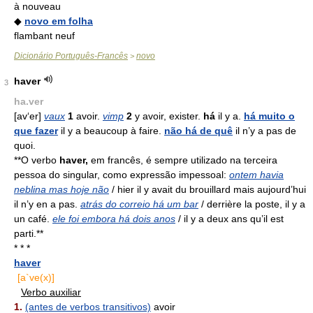
à nouveau
◆
novo em folha
flambant neuf
Dicionário Português-Francês
novo
>
haver
3
ha.ver
[av‘er]
vaux
1
avoir.
vimp
2
y avoir, exister.
há
il y a.
há muito o
que fazer
il y a beaucoup à faire.
não há de quê
il n’y a pas de
quoi.
**O verbo
haver,
em francês, é sempre utilizado na terceira
pessoa do singular, como expressão impessoal:
ontem havia
neblina mas hoje não
/ hier il y avait du brouillard mais aujourd’hui
il n’y en a pas.
atrás do correio há um bar
/ derrière la poste, il y a
un café.
ele foi embora há dois anos
/ il y a deux ans qu’il est
parti.**
* * *
haver
[a`ve(x)]
Verbo auxiliar
1.
(antes de verbos transitivos)
avoir