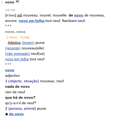
novo
2
no.vo
[n‘ovu]
adj
nouveau, nouvel, nouvelle.
de
novo
de nouveau,
encore.
novo em folha
tout neuf, flambant neuf.
* * *
novo, nova
[`novu, `nɔva]
Adjetivo
(jovem)
jeune
(recente)
nouveau(elle)
(não estreado)
neuf(ve)
novo em folha
tout neuf
* * *
novo
adjectivo
1
(objecto, situação)
nouveau; neuf
nada de novo
rien de neuf
que há de novo?
qu'y-a-t-il de neuf?
2
(pessoa, animal)
jeune
◆
de novo