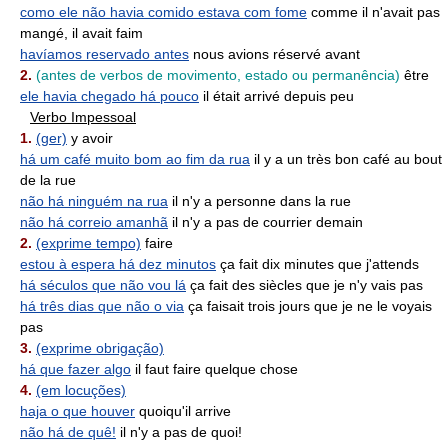
como ele não havia comido estava com fome
comme il n'avait pas
mangé, il avait faim
havíamos reservado antes
nous avions réservé avant
2.
(antes de verbos de movimento, estado ou permanência)
être
ele havia chegado há pouco
il était arrivé depuis peu
Verbo Impessoal
1.
(ger)
y avoir
há um café muito bom ao fim da rua
il y a un très bon café au bout
de la rue
não há ninguém na rua
il n'y a personne dans la rue
não há correio amanhã
il n'y a pas de courrier demain
2.
(exprime tempo)
faire
estou à espera há dez minutos
ça fait dix minutes que j'attends
há séculos que não vou lá
ça fait des siècles que je n'y vais pas
há três dias que não o via
ça faisait trois jours que je ne le voyais
pas
3.
(exprime obrigação)
há que fazer algo
il faut faire quelque chose
4.
(em locuções)
haja o que houver
quoiqu'il arrive
não há de quê!
il n'y a pas de quoi!