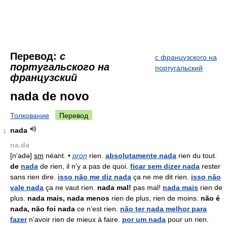
Перевод:
с
с французского на
португальского на
португальский
французский
nada de novo
Толкование
Перевод
nada
1
na.da
[n‘adə]
sm
néant. •
pron
rien.
absolutamente nada
rien du tout.
de
nada
de rien, il n’y a pas de quoi.
ficar sem dizer nada
rester
sans rien dire.
isso não me diz nada
ça ne me dit rien.
isso não
vale nada
ça ne vaut rien.
nada mal!
pas mal!
nada mais
rien de
plus.
nada mais, nada menos
rien de plus, rien de moins.
não é
nada, não foi nada
ce n’est rien.
não ter nada melhor para
fazer
n’avoir rien de mieux à faire.
por um nada
pour un rien.