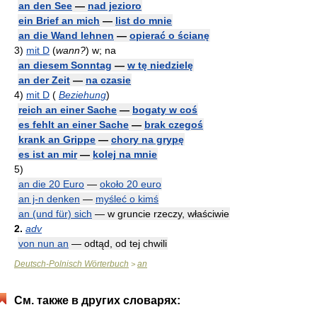
an den See
—
nad jezioro
ein Brief an mich
—
list do mnie
an die Wand lehnen
—
opierać o ścianę
3)
mit D
(
wann?
)
w; na
an diesem Sonntag
—
w tę niedzielę
an der Zeit
—
na czasie
4)
mit D
(
Beziehung
)
reich an einer Sache
—
bogaty w coś
es fehlt an einer Sache
—
brak czegoś
krank an Grippe
—
chory na grypę
es ist an mir
—
kolej na mnie
5)
an die 20 Euro
—
około 20 euro
an j-n denken
—
myśleć o kimś
an (und für) sich
— w gruncie rzeczy, właściwie
2.
adv
von nun an
— odtąd, od tej chwili
Deutsch-Polnisch Wörterbuch
an
>
См. также в других словарях: