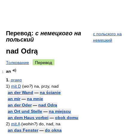
Перевод:
с немецкого на
с польского на
польский
немецкий
nad Odrą
Толкование
Перевод
an
1
1.
praep
1)
mit D
(
wo?
)
na, przy, nad
an der Wand
—
na ścianie
an mir
—
na mnie
an der Oder
—
nad Odrą
an Ort und Stelle
—
na miejscu
an dem Haus vorbei
—
obok domu
2)
mit A
(
wohin?
)
do, nad, na
an das Fenster
—
do okna