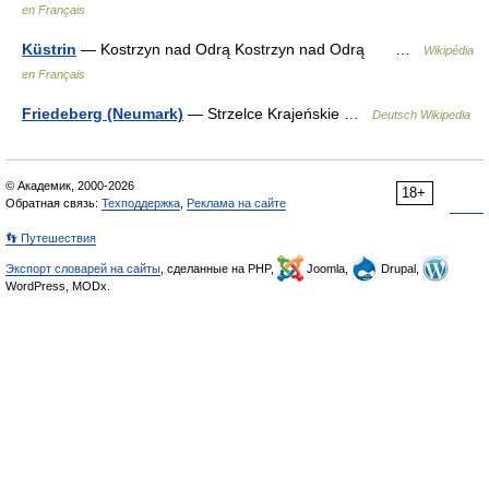
en Français
Küstrin
— Kostrzyn nad Odrą Kostrzyn nad Odrą …
Wikipédia
en Français
Friedeberg (Neumark)
— Strzelce Krajeńskie …
Deutsch Wikipedia
© Академик, 2000-2026
18+
Обратная связь:
Техподдержка
,
Реклама на сайте
👣 Путешествия
Экспорт словарей на сайты
, сделанные на PHP,
Joomla,
Drupal,
WordPress, MODx.