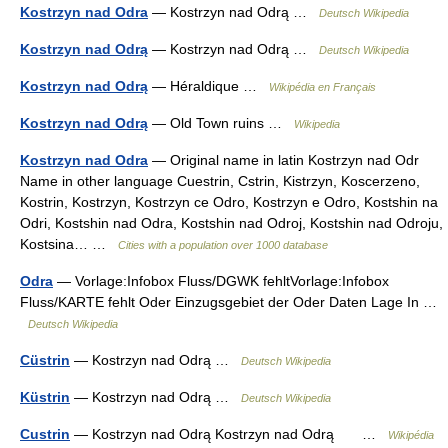
Kostrzyn nad Odra
— Kostrzyn nad Odrą …
Deutsch Wikipedia
Kostrzyn nad Odrą
— Kostrzyn nad Odrą …
Deutsch Wikipedia
Kostrzyn nad Odrą
— Héraldique …
Wikipédia en Français
Kostrzyn nad Odrą
— Old Town ruins …
Wikipedia
Kostrzyn nad Odra
— Original name in latin Kostrzyn nad Odr
Name in other language Cuestrin, Cstrin, Kistrzyn, Koscerzeno,
Kostrin, Kostrzyn, Kostrzyn ce Odro, Kostrzyn e Odro, Kostshin na
Odri, Kostshin nad Odra, Kostshin nad Odroj, Kostshin nad Odroju,
Kostsina… …
Cities with a population over 1000 database
Odra
— Vorlage:Infobox Fluss/DGWK fehltVorlage:Infobox
Fluss/KARTE fehlt Oder Einzugsgebiet der Oder Daten Lage In …
Deutsch Wikipedia
Cüstrin
— Kostrzyn nad Odrą …
Deutsch Wikipedia
Küstrin
— Kostrzyn nad Odrą …
Deutsch Wikipedia
Custrin
— Kostrzyn nad Odrą Kostrzyn nad Odrą …
Wikipédia