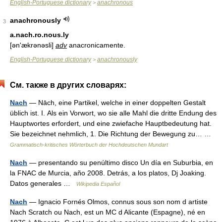
English-Portuguese dictionary
anachronous
>
anachronously
3
a.nach.ro.nous.ly
[ən'ækrənəsli]
adv
anacronicamente.
English-Portuguese dictionary
anachronously
>
См. также в других словарях:
Nach
— Nāch, eine Partikel, welche in einer doppelten Gestalt
üblich ist. I. Als ein Vorwort, wo sie alle Mahl die dritte Endung des
Hauptwortes erfordert, und eine zwiefache Hauptbedeutung hat.
Sie bezeichnet nehmlich, 1. Die Richtung der Bewegung zu… …
Grammatisch-kritisches Wörterbuch der Hochdeutschen Mundart
Nach
— presentando su penúltimo disco Un día en Suburbia, en
la FNAC de Murcia, año 2008. Detrás, a los platos, Dj Joaking.
Datos generales …
Wikipedia Español
Nach
— Ignacio Fornés Olmos, connus sous son nom d artiste
Nach Scratch ou Nach, est un MC d Alicante (Espagne), né en