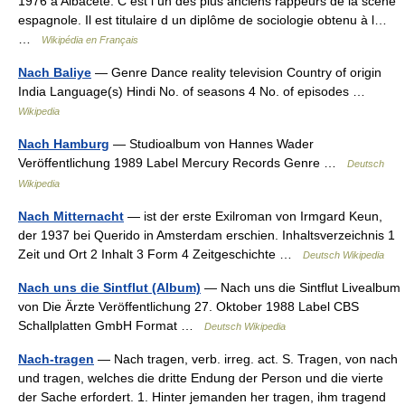
1976 à Albacete. C est l un des plus anciens rappeurs de la scène
espagnole. Il est titulaire d un diplôme de sociologie obtenu à l…
…
Wikipédia en Français
Nach Baliye
— Genre Dance reality television Country of origin
India Language(s) Hindi No. of seasons 4 No. of episodes …
Wikipedia
Nach Hamburg
— Studioalbum von Hannes Wader
Veröffentlichung 1989 Label Mercury Records Genre …
Deutsch
Wikipedia
Nach Mitternacht
— ist der erste Exilroman von Irmgard Keun,
der 1937 bei Querido in Amsterdam erschien. Inhaltsverzeichnis 1
Zeit und Ort 2 Inhalt 3 Form 4 Zeitgeschichte …
Deutsch Wikipedia
Nach uns die Sintflut (Album)
— Nach uns die Sintflut Livealbum
von Die Ärzte Veröffentlichung 27. Oktober 1988 Label CBS
Schallplatten GmbH Format …
Deutsch Wikipedia
Nach-tragen
— Nach tragen, verb. irreg. act. S. Tragen, von nach
und tragen, welches die dritte Endung der Person und die vierte
der Sache erfordert. 1. Hinter jemanden her tragen, ihm tragend