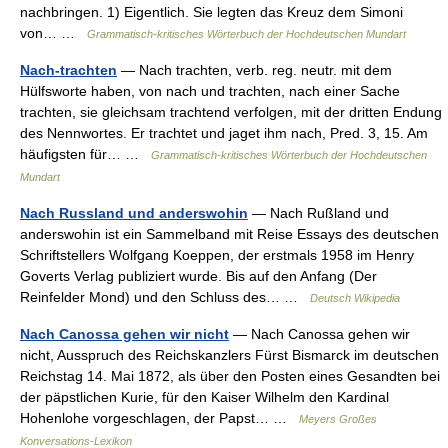
nachbringen. 1) Eigentlich. Sie legten das Kreuz dem Simoni
von… …
Grammatisch-kritisches Wörterbuch der Hochdeutschen Mundart
Nach-trachten
— Nach trachten, verb. reg. neutr. mit dem
Hülfsworte haben, von nach und trachten, nach einer Sache
trachten, sie gleichsam trachtend verfolgen, mit der dritten Endung
des Nennwortes. Er trachtet und jaget ihm nach, Pred. 3, 15. Am
häufigsten für… …
Grammatisch-kritisches Wörterbuch der Hochdeutschen
Mundart
Nach Russland und anderswohin
— Nach Rußland und
anderswohin ist ein Sammelband mit Reise Essays des deutschen
Schriftstellers Wolfgang Koeppen, der erstmals 1958 im Henry
Goverts Verlag publiziert wurde. Bis auf den Anfang (Der
Reinfelder Mond) und den Schluss des… …
Deutsch Wikipedia
Nach Canossa gehen wir nicht
— Nach Canossa gehen wir
nicht, Ausspruch des Reichskanzlers Fürst Bismarck im deutschen
Reichstag 14. Mai 1872, als über den Posten eines Gesandten bei
der päpstlichen Kurie, für den Kaiser Wilhelm den Kardinal
Hohenlohe vorgeschlagen, der Papst… …
Meyers Großes
Konversations-Lexikon