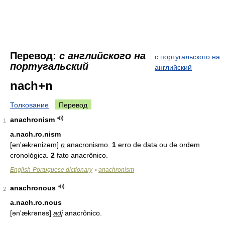
Перевод:
с английского на
с португальского на
португальский
английский
nach+n
Толкование
Перевод
anachronism
1
a.nach.ro.nism
[ən'ækrənizəm]
n
anacronismo.
1
erro de data ou de ordem
cronológica.
2
fato anacrônico.
English-Portuguese dictionary
anachronism
>
anachronous
2
a.nach.ro.nous
[ən'ækrənəs]
adj
anacrônico.