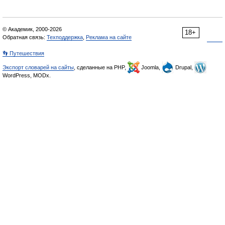
© Академик, 2000-2026
18+
Обратная связь:
Техподдержка
,
Реклама на сайте
👣 Путешествия
Экспорт словарей на сайты
, сделанные на PHP,
Joomla,
Drupal,
WordPress, MODx.