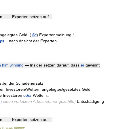
n
... —
Experten
setzen
auf
...
ngelegtes
Geld
; (
fig
)
Expertenmeinung
f
ys
...
nach
Ansicht
der
Experten
...
n
him
winning
—
Insider
setzen
darauf
,
dass
er
gewinnt
ießender
Schadenersatz
ten
Investoren
/
Wettern
angelegtes
/
gesetztes
Geld
e
Investoren
oder
Wetter
pl
n
einen
verletzten
Arbeitnehmer
gezahlte
)
Entschädigung
n
... —
Experten
setzen
auf
...
y
smart
money
>