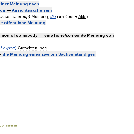
iner
Meinung
nach
ion
—
Ansichtssache
sein
efs
etc
.
of
group
)
Meinung
,
die
(
on
über
+
Akk
.
)
ie
öffentliche
Meinung
inion
of
somebody
—
eine
hohe
/
schlechte
Meinung
von
f
expert
)
Gutachten
,
das
—
die
Meinung
eines
zweiten
Sachverständigen
y
opinion
>