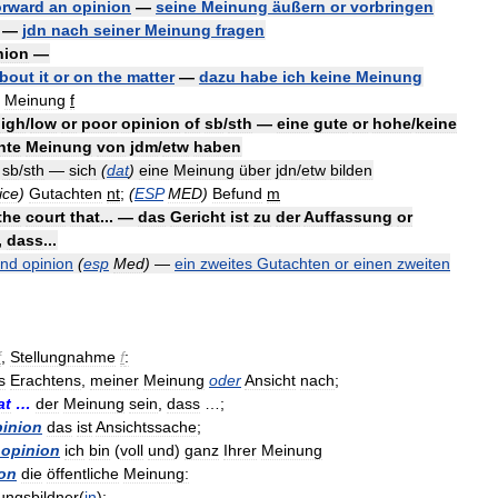
orward
an
opinion
—
seine
Meinung
äußern
or
vorbringen
—
jdn
nach
seiner
Meinung
fragen
nion
—
bout
it
or
on
the
matter
—
dazu
habe
ich
keine
Meinung
Meinung
f
igh
/
low
or
poor
opinion
of
sb
/
sth
—
eine
gute
or
hohe
/
keine
hte
Meinung
von
jdm
/
etw
haben
sb
/
sth
—
sich
(
dat
)
eine
Meinung
über
jdn
/
etw
bilden
ice
)
Gutachten
nt
;
(
ESP
MED
)
Befund
m
the
court
that
... —
das
Gericht
ist
zu
der
Auffassung
or
,
dass
...
ond
opinion
(
esp
Med
)
—
ein
zweites
Gutachten
or
einen
zweiten
f
,
Stellungnahme
f
:
s
Erachtens
,
meiner
Meinung
oder
Ansicht
nach
;
at
…
der
Meinung
sein
,
dass
…;
pinion
das
ist
Ansichtssache
;
opinion
ich
bin
(
voll
und
)
ganz
Ihrer
Meinung
on
die
öffentliche
Meinung:
ungsbildner
(
in
);