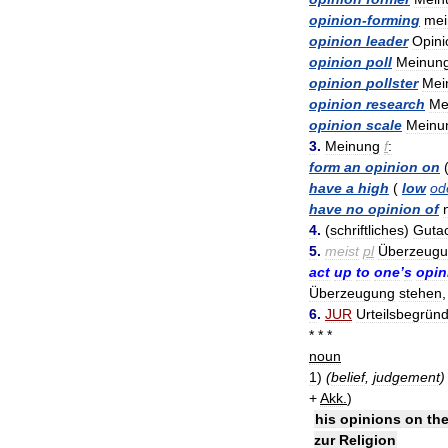
opinion
-
forming
mei
opinion
leader
Opini
opinion
poll
Meinun
opinion
pollster
Mei
opinion
research
Me
opinion
scale
Meinu
3
.
Meinung
f
:
form
an
opinion
on
have
a
high
(
low
od
have
no
opinion
of
4
.
(
schriftliches
)
Guta
5
.
meist
pl
Überzeug
act
up
to
one
’
s
opin
Überzeugung
stehen
6
.
JUR
Urteilsbegrün
* * *
noun
1
)
(
belief
,
judgement
)
+
Akk
.
)
his
opinions
on
th
zur
Religion