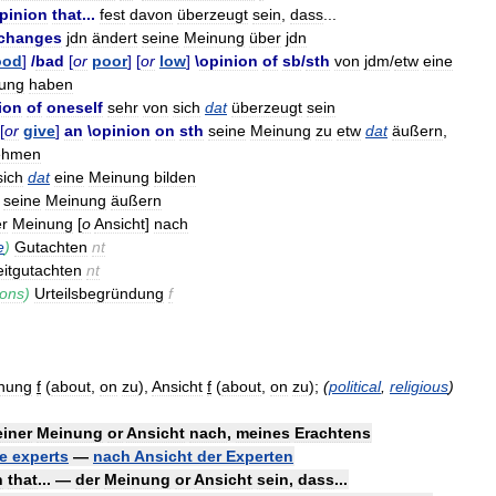
pinion
that
...
fest
davon
überzeugt
sein
,
dass
...
changes
jdn
ändert
seine
Meinung
über
jdn
ood
]
/
bad
[
or
poor
] [
or
low
]
\
opinion
of
sb
/
sth
von
jdm
/
etw
eine
ung
haben
ion
of
oneself
sehr
von
sich
dat
überzeugt
sein
[
or
give
]
an
\
opinion
on
sth
seine
Meinung
zu
etw
dat
äußern
,
ehmen
sich
dat
eine
Meinung
bilden
seine
Meinung
äußern
r
Meinung
[
o
Ansicht
]
nach
e
)
Gutachten
nt
itgutachten
nt
sons
)
Urteilsbegründung
f
nung
f
(
about
,
on
zu
),
Ansicht
f
(
about
,
on
zu
);
(
political
,
religious
)
iner
Meinung
or
Ansicht
nach
,
meines
Erachtens
e
experts
—
nach
Ansicht
der
Experten
n
that
... —
der
Meinung
or
Ansicht
sein
,
dass
...