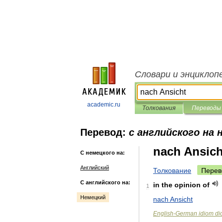
Словари и энциклоп
academic.ru
Толкования
Переводы
Перевод:
с английского на 
nach Ansich
С немецкого на:
Английский
Толкование
Перев
С английского на:
in
the
opinion
of
1
Немецкий
nach
Ansicht
English
-
German
idiom
di