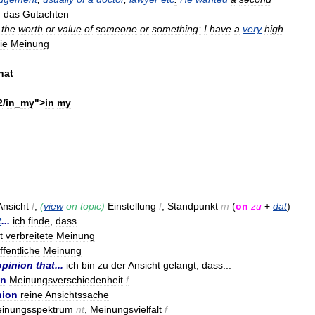
)
das
Gutachten
the
worth
or
value
of
someone
or
something:
I
have
a
very
high
ie
Meinung
hat
2
/
in
_
my
">
in
my
Ansicht
f
;
(
view
on
topic
)
Einstellung
f
,
Standpunkt
m
(
on
zu
+
dat
)
t
...
ich
finde
,
dass
...
t
verbreitete
Meinung
ffentliche
Meinung
opinion
that
...
ich
bin
zu
der
Ansicht
gelangt
,
dass
...
on
Meinungsverschiedenheit
f
nion
reine
Ansichtssache
inungsspektrum
nt
,
Meinungsvielfalt
f