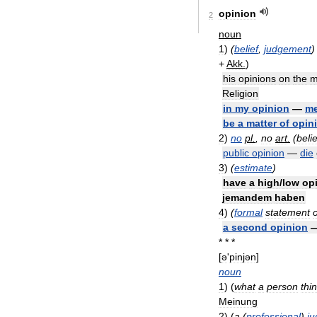
opinion
2
noun
1
)
(
belief
,
judgement
)
+
Akk
.
)
his
opinions
on
the
m
Religion
in
my
opinion
—
me
be
a
matter
of
opin
2
)
no
pl
.
,
no
art
.
(
beli
public
opinion
—
die
3
)
(
estimate
)
have
a
high
/
low
op
jemandem
haben
4
)
(
formal
statement
o
a
second
opinion
* * *
[
ə
'
pinjən
]
noun
1
)
(
what
a
person
thi
Meinung
2
)
(
a
(
professional
)
j