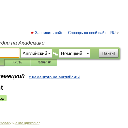
Запомнить сайт
Словарь на свой сайт
RU
едии на Академике
Найти!
Книги
Игры ⚽
немецкий
с немецкого на английский
t
од
ctionary
in
the
opinion
of
>