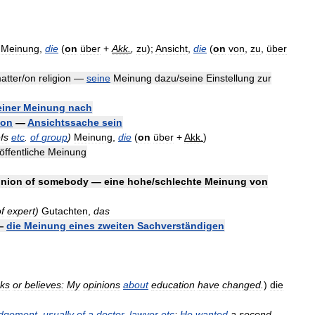
Meinung
,
die
(
on
über
+
Akk
.
,
zu
);
Ansicht
,
die
(
on
von
,
zu
,
über
atter
/
on
religion
—
seine
Meinung
dazu
/
seine
Einstellung
zur
iner
Meinung
nach
ion
—
Ansichtssache
sein
efs
etc
.
of
group
)
Meinung
,
die
(
on
über
+
Akk
.
)
öffentliche
Meinung
inion
of
somebody
—
eine
hohe
/
schlechte
Meinung
von
f
expert
)
Gutachten
,
das
—
die
Meinung
eines
zweiten
Sachverständigen
nks
or
believes:
My
opinions
about
education
have
changed
.
)
die
udgement
,
usually
of
a
doctor
,
lawyer
etc
:
He
wanted
a
second