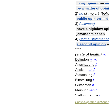
in
my
opinion
—
me
be
a
matter
of
opin
2
)
no
pl
.
,
no
art
.
(
beli
public
opinion
—
d
3
)
(
estimate
)
have
a
high
/
low
op
jemandem
haben
4
)
(
formal
statement
o
a
second
opinion
* * *
(
state
of
health
)
n
.
Befinden
n
.
n
.
Anschauung
f
.
Ansicht
-
en
f
.
Auffassung
f
.
Einstellung
f
.
Gutachten
n
.
Meinung
-
en
f
.
Stellungnahme
f
.
English
-
german
dictionar