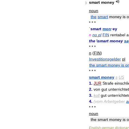
smart
money
3
noun
the
smart
money
is
o
* * *
ˈsmart
mon
·
ey
n
no
pl
FIN
rentabel
a
the
\
smart
money
sa
* * *
n
(
FIN
)
Investitionsgelder
pl
the
smart
money
is
o
* * *
smart
money
s
US
1
.
JUR
Strafe
einschl
2
.
von
gut
unterrichte
3
.
koll
gut
unterrichtet
4
.
(
vom
Arbeitgeber
a
* * *
noun
the
smart
money
is
o
English
-
german
dictionar