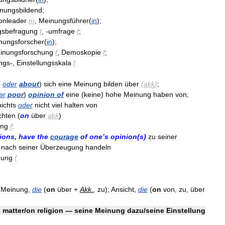
nungsbildend
;
onleader
m
,
Meinungsführer
(
in
);
gsbefragung
f
, -
umfrage
f
;
nungsforscher
(
in
);
inungsforschung
f
,
Demoskopie
f
;
ngs
-,
Einstellungsskala
f
(
oder
about
)
sich
eine
Meinung
bilden
über
(
akk
)
;
er
poor
)
opinion
of
eine
(
keine
)
hohe
Meinung
haben
von
;
nichts
oder
nicht
viel
halten
von
chten
(
on
über
akk
)
ung
f
:
ions
,
have
the
courage
of
one
’
s
opinion
(
s
)
zu
seiner
,
nach
seiner
Überzeugung
handeln
dung
f
Meinung
,
die
(
on
über
+
Akk
.
,
zu
);
Ansicht
,
die
(
on
von
,
zu
,
über
e
matter
/
on
religion
—
seine
Meinung
dazu
/
seine
Einstellung