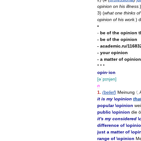
opinion
on
his
illness
.
3
)
(
what
one
thinks
of
opinion
of
his
work
.
)
d
•
-
be
of
the
opinion
t
-
be
of
the
opinion
-
academic
.
ru
/
11683
-
your
opinion
-
a
matter
of
opinion
* * *
opin
·
ion
[
əˈpɪnjən
]
n
1
.
(
belief
)
Meinung
f
,
it
is
my
\
opinion
tha
popular
\
opinion
wei
public
\
opinion
die
ö
it
'
s
my
considered
\
difference
of
\
opini
just
a
matter
of
\
opi
range
of
\
opinion
Me