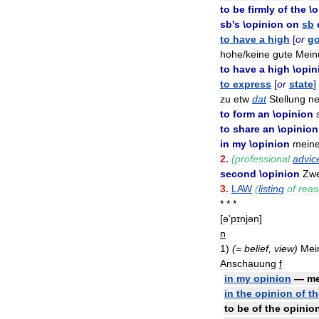
to
be
firmly
of
the
\
o
sb
'
s
\
opinion
on
sb
to
have
a
high
[
or
g
hohe
/
keine
gute
Mein
to
have
a
high
\
opin
to
express
[
or
state
] 
zu
etw
dat
Stellung
n
to
form
an
\
opinion
to
share
an
\
opinion
in
my
\
opinion
meine
2
.
(
professional
advic
second
\
opinion
Zwe
3
.
LAW
(
listing
of
rea
* * *
[
ə
'
pɪnjən
]
n
1
)
(=
belief
,
view
)
Mei
Anschauung
f
in
my
opinion
—
me
in
the
opinion
of
th
to
be
of
the
opinio