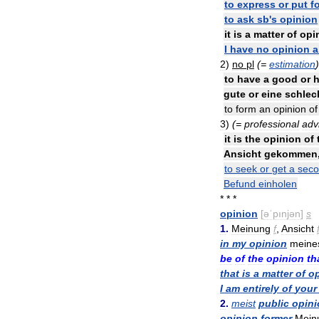
to
express
or
put
f
to
ask
sb
'
s
opinion
it
is
a
matter
of
opi
I
have
no
opinion
a
2
)
no
pl
(=
estimation
)
to
have
a
good
or
h
gute
or
eine
schlec
to
form
an
opinion
of
3
)
(=
professional
adv
it
is
the
opinion
of
Ansicht
gekommen
to
seek
or
get
a
sec
Befund
einholen
* * *
opinion
[
əˈpınjən
]
s
1
.
Meinung
f
,
Ansicht
in
my
opinion
meine
be
of
the
opinion
th
that
is
a
matter
of
o
I
am
entirely
of
your
2
.
meist
public
opini
opinion
former
Mein