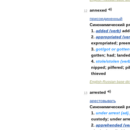
annexed
12
присоединенный
Синонимический
р
1
.
added
(
verb
)
add
2
.
appropriated
(
ve
expropriated
;
pree
3
.
got
/
got
or
gotten
gotten
;
had
;
lande
4
.
stole
/
stolen
(
ver
nipped
;
pilfered
;
pi
thieved
English
-
Russian
base
dic
arrested
13
арестовывать
Синонимический
р
1
.
under
arrest
(
adj
.
custody
;
under
arr
2
.
apprehended
(
ve