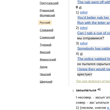
The
nab
went
off
wit
Португальский
II
vt
Румынский,
1
)
infml
Молдавский
You
'
d
better
nab
her
Run
with
the
letter
a
Русский
2
)
infml
Словацкий
Can
I
nab
a
cup
of
c
Словенский
мы
отправимся
?
3
)
infml
Турецкий
Somebody
has
nabb
Финский
4
)
sl
The
police
nabbed
h
Французский
он
пытался
скрытьс
Хинди
I
knew
they
would
na
арестуют
Чешский
The
new
dictionary
of
mo
Шведский
засыпаться
6
I
несовер
. -
засып
`
ат
совер
. -
зас
`
ыпаться
1
) (
песком
,
снегом
и