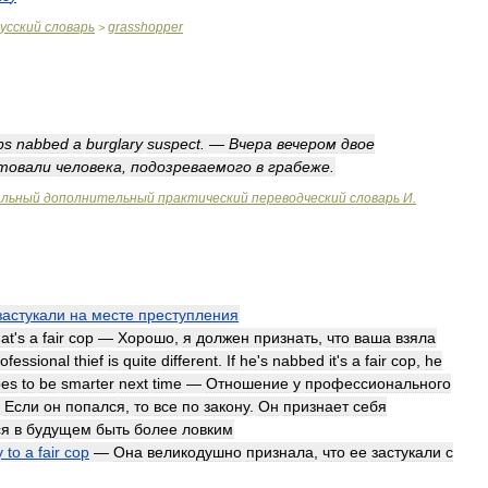
усский
словарь
grasshopper
>
ps
nabbed
a
burglary
suspect
. —
Вчера
вечером
двое
товали
человека
,
подозреваемого
в
грабеже
.
альный
дополнительный
практический
переводческий
словарь
И
.
застукали
на
месте
преступления
at
'
s
a
fair
cop
—
Хорошо
,
я
должен
признать
,
что
ваша
взяла
ofessional
thief
is
quite
different
.
If
he
'
s
nabbed
it
'
s
a
fair
cop
,
he
pes
to
be
smarter
next
time
—
Отношение
у
профессионального
.
Если
он
попался
,
то
все
по
закону
.
Он
признает
себя
ся
в
будущем
быть
более
ловким
y
to
a
fair
cop
—
Она
великодушно
признала
,
что
ее
застукали
с