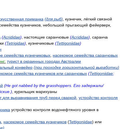
скусственная
приманка
(
для
рыб
)
,
кузнечик
,
лёгкий
связной
семейства
кузнечиков
,
небольшой
прыгающий
фейерверк
,
а
(
Acrididae
)
,
настоящие
саранчовые
(
Acrididae
)
,
саранча
ки
(
Tetrigidae
)
,
кузнечиковые
(
Tettigoniidae
)
н
ое
семейства
кузнечиковых
,
насекомое
семейства
саранчовых
нг:
турист
в
окраинных
городах
Австралии
тальный
конвейер
(
при
проходке
горизонтальной
выработки
)
екомое
семейства
кузнечиков
или
саранчовых
(
Tettigoniidae
;
ий
(
He
got
nabbed
by
the
grasshoppers
.
Его
задержали
/
йские
.)
,
курильщик
марихуаны
т
для
выравнивания
труб
перед
сваркой
,
устройство
контроля
хника
устройство
контроля
водонефтяного
уровня
в
а
,
насекомое
семейства
кузнечиков
(
Tettigoniidae
)
или
ae
)