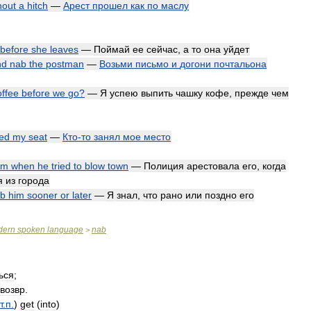
hout
a
hitch
—
Арест
прошел
как
по
маслу
before
she
leaves
—
Поймай
ее
сейчас
,
а
то
она
уйдет
nd
nab
the
postman
—
Возьми
письмо
и
догони
почтальона
offee
before
we
go
?
—
Я
успею
выпить
чашку
кофе
,
прежде
чем
ed
my
seat
—
Кто
-
то
занял
мое
место
im
when
he
tried
to
blow
town
—
Полиция
арестовала
его
,
когда
я
из
города
b
him
sooner
or
later
—
Я
знал
,
что
рано
или
поздно
его
dern
spoken
language
nab
>
ься
;
возвр
.
т
.
п
.
)
get
(
into
)