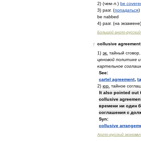
2
) (
чем
-
л
.)
be
covere
3
)
разг
. (
попадаться
be
nabbed
4
)
разг
. (
на
экзамене
Большой
англо
-
русский
collusive
agreement
7
1
)
эк
.
тайный
сговор
ценовой
политике
и
картельное
соглаш
See:
cartel
agreement
,
ta
2
)
юр
.
тайное
согла
It
also
pointed
out
collusive
agreemen
времени
ни
один
б
соглашения
с
дол
Syn:
collusive
arrangem
Англо
-
русский
экономи