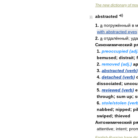
The
new
dictionary
of
mo
abstracted
11
1
.
a
погружённый
в
м
with
abstracted
eyes
2
.
a
отдалённый
;
уд
Синонимический
р
1
.
preoccupied
(
adj
bemused
;
distrait
;
2
.
removed
(
adj
.)
ap
3
.
abstracted
(
verb
)
4
.
detached
(
verb
)
dissociated
;
uncou
5
.
reviewed
(
verb
)
e
through
;
sum
up
;
s
6
.
stole
/
stolen
(
ver
nabbed
;
nipped
;
pi
swiped
;
thieved
Антонимический
ря
attentive
;
intent
;
pro
English
-
Russian
base
dic