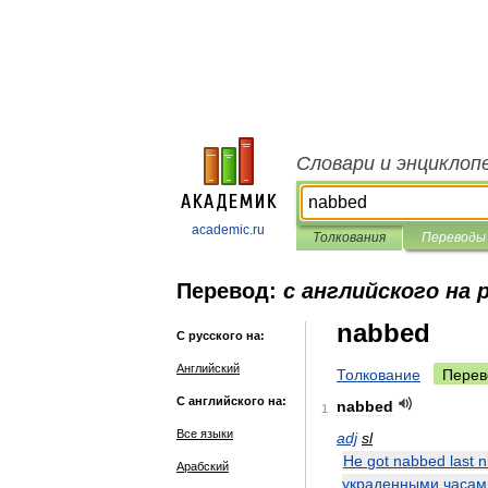
Словари и энциклоп
academic.ru
Толкования
Переводы
Перевод:
с английского на 
nabbed
С русского на:
Английский
Толкование
Перев
С английского на:
nabbed
1
Все языки
adj
sl
He
got
nabbed
last
n
Арабский
украденными
часам