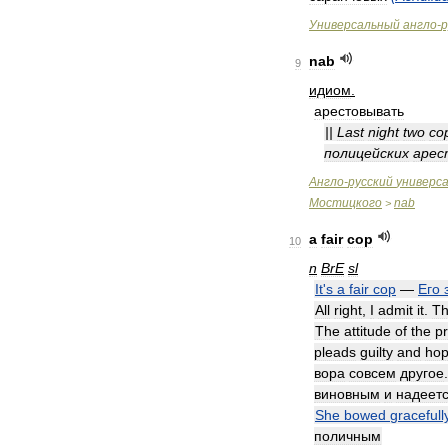
Универсальный
англо
-
р
nab
9
идиом
.
арестовывать
||
Last
night
two
co
полицейских
арес
Англо
-
русский
универс
Мостицкого
nab
>
a
fair
cop
10
n
BrE
sl
It
'
s
a
fair
cop
—
Его
All
right
,
I
admit
it
.
Th
The
attitude
of
the
pr
pleads
guilty
and
ho
вора
совсем
другое
виновным
и
надеет
She
bowed
gracefull
поличным