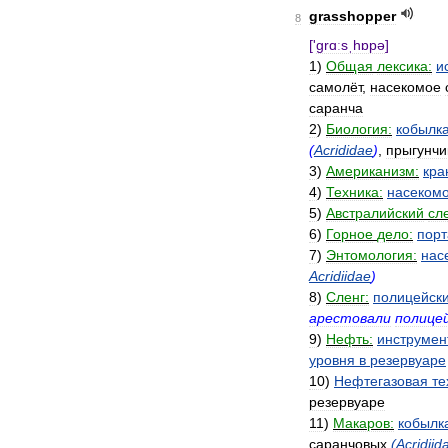
grasshopper
8
['
grɑːsˌhɒpə
]
1
)
Общая
лексика:
и
самолёт
,
насекомое
саранча
2
)
Биология:
кобылк
(
Acrididae
)
,
прыгунчи
3
)
Американизм:
кра
4
)
Техника:
насеком
5
)
Австралийский
сле
6
)
Горное
дело:
пор
7
)
Энтомология:
нас
Acridiidae
)
8
)
Сленг:
полицейск
арестовали
полице
9
)
Нефть:
инструмен
уровня
в
резервуаре
10
)
Нефтегазовая
те
резервуаре
11
)
Макаров:
кобылк
саранчовых
(
Acridiid