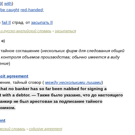
d
(
with
)
)
be
caught
red
-
handed
;
)
fail
II
страд
.
от
засыпать
II
и
русско
-
английский
словарь
засыпаться
>
,
тайное
соглашение
(
нескольких
фирм
для
следования
общей
контроля
объемов
производства
;
обычно
имеется
в
виду
ение
)
cit
agreement
шение
,
тайный
сговор
(
между
несколькими
лицами
)
that
no
banker
has
so
far
been
nabbed
for
signing
a
t
with
a
debtor
. —
Также
было
указано
,
что
до
настоящего
анкир
не
был
арестован
за
подписание
тайного
жником
.
ent
ческий
словарь
collusive
agreement
>