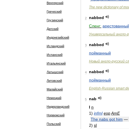
Венгерский
The
new
dictionary
of
mo
Греческий
nabbed
2
Грузинский
Сленг:
арестованны
Датский
Универсальный
англо
-
р
Индонезийский
nabbed
3
Исландский
пойманный
Испанский
Новый
англо
-
русский
с
Итальянский
nabbed
Латышский
4
пойманный
Литовский
English
-
Russian
smart
di
Малайский
Немецкий
nab
5
Нидерландский
I
n
1
)
infml
esp
AmE
Норвежский
The
nabs
got
him
—
Польский
2
)
sl