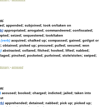
яд:
ed
;
appended
;
subjoined
;
took
on
/
taken
on
rb
)
appropriated
;
arrogated
;
commandeered
;
confiscated
;
mpted
;
seized
;
sequestered
;
took
/
taken
(
verb
)
acquired
;
chalked
up
;
compassed
;
gained
;
got
/
got
or
d
;
obtained
;
picked
up
;
procured
;
pulled
;
secured
;
won
b
)
abstracted
;
collared
;
filched
;
hooked
;
lifted
;
nabbed
;
llaged
;
pinched
;
pocketed
;
purloined
;
stole
/
stolen
;
swiped
;
tionary
annexed
>
яд:
)
accused
;
booked
;
charged
;
indicted
;
jailed
;
taken
into
est
rb
)
apprehended
;
detained
;
nabbed
;
pick
up
;
picked
up
;