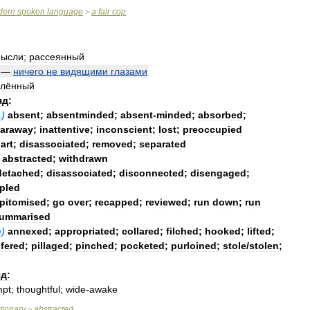
dern
spoken
language
a
fair
cop
>
ысли
;
рассеянный
—
ничего
не
видящими
глазами
алённый
яд:
.)
absent
;
absentminded
;
absent
-
minded
;
absorbed
;
faraway
;
inattentive
;
inconscient
;
lost
;
preoccupied
art
;
disassociated
;
removed
;
separated
abstracted
;
withdrawn
detached
;
disassociated
;
disconnected
;
disengaged
;
pled
pitomised
;
go
over
;
recapped
;
reviewed
;
run
down
;
run
ummarised
b
)
annexed
;
appropriated
;
collared
;
filched
;
hooked
;
lifted
;
lfered
;
pillaged
;
pinched
;
pocketed
;
purloined
;
stole
/
stolen
;
д:
mpt
;
thoughtful
;
wide
-
awake
tionary
abstracted
>