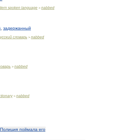
dern
spoken
language
nabbed
>
й
,
задержанный
усский
словарь
nabbed
>
ловарь
nabbed
>
ctionary
nabbed
>
Полиция
поймала
его