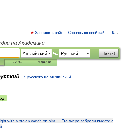
Запомнить сайт
Словарь на свой сайт
RU
едии на Академике
Найти!
Книги
Игры ⚽
русский
с русского на английский
од
ight
with
a
stolen
watch
on
him
—
Его
вчера
забрали
вместе
с
и