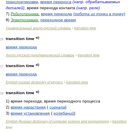
транспортировки
,
время переноса
(напр. обрабатываемых
деталей)
, время перехода контакта
(напр. реле)
7)
Робототехника:
время перехода
(робота из точки в точку)
8)
Электрохимия:
переходное время
Универсальный англо-русский словарь
transition time
>
transition time
16
время перехода
Англо русский политехнический словарь
transition time
>
transition time
17
время перехода
English-russian dictionary of physics
transition time
>
transition time
18
1)
время перехода; время переходного процесса
2)
время нарастания
(
сигнала
)
3)
время установления
(
колебаний
)
English-Russian dictionary of computer science and programming
transition
>
time