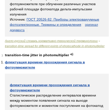
фотоумножителе при облучении различных участков
рабочей площади фотокатода дельта-импульсами
излучения
Источник:
ГОСТ 20526-82: Приборы электровакуумные
фотоэлектронные. Термины и определения
оригинал
документа
Англо-русский словарь нормативно-технической терминологии
>
transition-time spread for different points of photocathode in photomultiplier
transition-time jitter in photomultiplier
3
флюктуация времени прохождения сигнала в
фотоумножителе
флюктуация времени прохождения сигнала в
фотоумножителе
Статистическое распределение интервалов времени
между моментом появления сигнала на выходе
фотоумножителя и моментом поступления на фотокатод