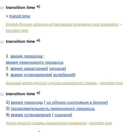
transition time
10
=
transit time
English-Russian dictionary of mechanical engineering and automation
>
transition time
transition time
11
1.
время перехода
;
время переходного процесса
2.
время нарастания
(
сигнала
)
3.
время установления
(
колебаний
)
Большой англо-русский и русско-английский словарь
transition time
>
transition time
12
1)
время перехода
(
из одного состояния в другое
)
2)
продолжительность переходного процесса
3)
время установления
(
сигнала
)
Англо-русский словарь технических терминов
transition time
>