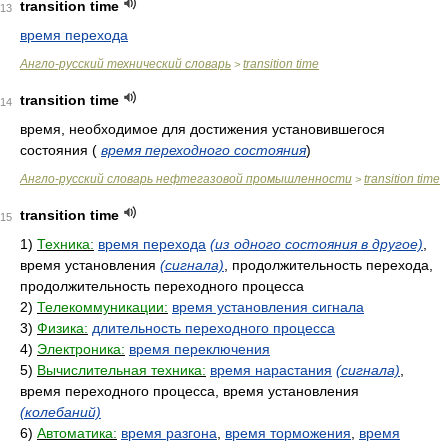
transition time
13
время перехода
Англо-русский технический словарь
transition time
>
transition time
14
время, необходимое для достижения установившегося
состояния
(
время переходного состояния
)
Англо-русский словарь нефтегазовой промышленности
transition time
>
transition time
15
1)
Техника:
время перехода
(из одного состояния в другое)
,
время установления
(сигнала)
, продолжительность перехода,
продолжительность переходного процесса
2)
Телекоммуникации:
время установления сигнала
3)
Физика:
длительность переходного процесса
4)
Электроника:
время переключения
5)
Вычислительная техника:
время нарастания
(сигнала)
,
время переходного процесса, время установления
(колебаний)
6)
Автоматика:
время разгона
,
время торможения
,
время