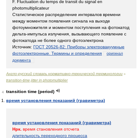
F. Fluctuation du temps de transit du signal en
photomultiplicateur
Статистическое распределение интервалов времени
между моментом появления сигнала на выходе
фотоумножителя и моментом поступления на фотокатод
дельта-импульса излучения, вызывающего появление с
фотокатода не более одного фотоэлектрона
Источник:
ГОСТ 20526-82: Приборы электровакуумные
фотоэлектронные. Термины и определения
оригинал
документа
Англо-русский словарь нормативно-технической терминологии
>
transition-time jitter in photomultiplier
transition time (period)
4
время установления показаний (гравиметра)
время установления показаний (гравиметра)
Нрк.
время становления отсчета
длительность переходного процесса