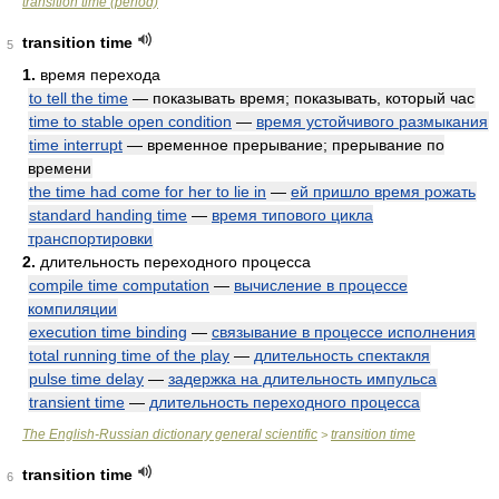
transition time (period)
transition time
5
1.
время перехода
to tell the time
— показывать время; показывать, который час
time to stable open condition
—
время устойчивого размыкания
time interrupt
— временное прерывание; прерывание по
времени
the time had come for her to lie in
—
ей пришло время рожать
standard handing time
—
время типового цикла
транспортировки
2.
длительность переходного процесса
compile time computation
—
вычисление в процессе
компиляции
execution time binding
—
связывание в процессе исполнения
total running time of the play
—
длительность спектакля
pulse time delay
—
задержка на длительность импульса
transient time
—
длительность переходного процесса
The English-Russian dictionary general scientific
transition time
>
transition time
6