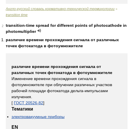
Англо-русский словарь нормативно-технической терминологии
>
transition time
transition-time spread for different points of photocathode in
2
photomultiplier
различие времени прохождения сигнала от различных
точек фотокатода в фотоумножителе
различие времени прохождения сигнала от
различных точек фотокатода в фотоумножителе
Изменение времени прохождения сигнала в
фотоумножителе при облучении различных участков
рабочей площади фотокатода дельта-импульсами
излучения.
[
ГОСТ 20526-82
]
Тематики
электровакуумные приборы
EN