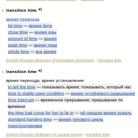
transition time
8
время перехода
bit time
—
время бита
chow time
—
время еды
amount of time
—
время
peak time
—
время пика
whole time
—
все время
English-Russian dictionary of Information technology
transition time
>
transition time
9
время перехода; время установления
to tell the time
— показывать время; показывать, который час
time to stable open condition
—
время устойчивого размыкания
time interrupt
— временное прерывание; прерывание по
времени
the time had come for her to lie in
—
ей пришло время рожать
standard handing time
—
время типового цикла
транспортировки
English-Russian dictionary on nuclear energy
transition time
>