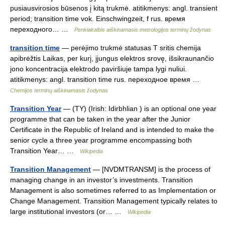
pusiausvirosios būsenos į kitą trukmė. atitikmenys: angl. transient
period; transition time vok. Einschwingzeit, f rus. время
переходного… …
Penkiakalbis aiškinamasis metrologijos terminų žodynas
transition time
— perėjimo trukmė statusas T sritis chemija
apibrėžtis Laikas, per kurį, įjungus elektros srovę, išsikraunančio
jono koncentracija elektrodo paviršiuje tampa lygi nuliui.
atitikmenys: angl. transition time rus. переходное время …
Chemijos terminų aiškinamasis žodynas
Transition Year
— (TY) (Irish: Idirbhlian ) is an optional one year
programme that can be taken in the year after the Junior
Certificate in the Republic of Ireland and is intended to make the
senior cycle a three year programme encompassing both
Transition Year… …
Wikipedia
Transition Management
— [NVDMTRANSM] is the process of
managing change in an investor’s investments. Transition
Management is also sometimes referred to as Implementation or
Change Management. Transition Management typically relates to
large institutional investors (or… …
Wikipedia