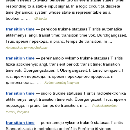
system needs to switch between two different stable states, when
responding to a stable input signal. In a logic circuit (a discrete
time dynamical system whose state is representable as a
boolean… …
Wikipedia
transition time
— pereigos trukmė statusas T sritis automatika
atitikmenys: angl. transit time; transition time vok. Durchgangszeit,
f rus. время перехода, n pranc. temps de transition, m …
Automatikos terminų žodynas
transition time
— pereinamojo vyksmo trukmė statusas T sritis
fizika atitikmenys: angl. transient period; transit time; transition
time vok. Übergangsdauer, f; Übergangszeit, f; Einschwingzeit, f
rus. время перехода, n; время переходного процесса, n;
длительность… …
Fizikos terminų žodynas
transition time
— šuolio trukmė statusas T sritis radioelektronika
atitikmenys: angl. transition time vok. Übergangszeit, f rus. время
перехода, n pranc. temps de transition, m …
Radioelektronikos
terminų žodynas
transition time
— pereinamojo vyksmo trukmė statusas T sritis
Standartizacija ir metrologija apibrėžtis Perėjimo iš vienos