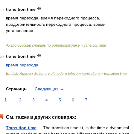
transition time
19
время перехода, время переходного процесса,
продолжительность переходного процесса, время
установления
Англо-русский словарь по робототехнике
transition time
>
transition time
20
время перехода
English-Russian dictionary of modern telecommunications
transition time
>
Страницы
Следующая
→
1
2
3
4
5
6
7
См. также в других словарях:
Transition time
— The transition time t t, is the time a dynamical