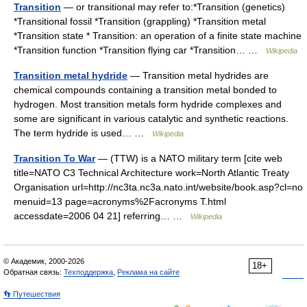
Transition
— or transitional may refer to:*Transition (genetics)
*Transitional fossil *Transition (grappling) *Transition metal
*Transition state * Transition: an operation of a finite state machine
*Transition function *Transition flying car *Transition… …
Wikipedia
Transition metal hydride
— Transition metal hydrides are
chemical compounds containing a transition metal bonded to
hydrogen. Most transition metals form hydride complexes and
some are significant in various catalytic and synthetic reactions.
The term hydride is used… …
Wikipedia
Transition To War
— (TTW) is a NATO military term [cite web
title=NATO C3 Technical Architecture work=North Atlantic Treaty
Organisation url=http://nc3ta.nc3a.nato.int/website/book.asp?cl=no
menuid=13 page=acronyms%2Facronyms T.html
accessdate=2006 04 21] referring… …
Wikipedia
© Академик, 2000-2026
18+
Обратная связь:
Техподдержка
,
Реклама на сайте
👣 Путешествия