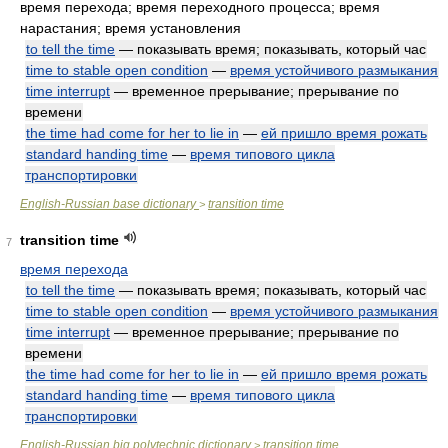
время перехода; время переходного процесса; время
нарастания; время установления
to tell the time
— показывать время; показывать, который час
time to stable open condition
—
время устойчивого размыкания
time interrupt
— временное прерывание; прерывание по
времени
the time had come for her to lie in
—
ей пришло время рожать
standard handing time
—
время типового цикла
транспортировки
English-Russian base dictionary
transition time
>
transition time
7
время перехода
to tell the time
— показывать время; показывать, который час
time to stable open condition
—
время устойчивого размыкания
time interrupt
— временное прерывание; прерывание по
времени
the time had come for her to lie in
—
ей пришло время рожать
standard handing time
—
время типового цикла
транспортировки
English-Russian big polytechnic dictionary
transition time
>