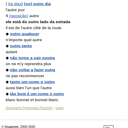
(
há dias
)
(no) outro dia
l'autre jour
4
(oposição)
autre
ele está do outro lado da estrada
il est de l'autre côté de la route
◆
outro qualquer
n'importe quel autre
◆
outro tanto
autant
◆
não torno a cair noutra
on ne m'y reprendra plus
◆
não voltar a fazer outra
ne pas recommencer
◆
tanto um como o outro
aussi bien l'un que l'autre
◆
tão bom é um como o outro
blanc bonnet et bonnet blanc
Dicionário Português-Francês
outro
>
© Академик, 2000-2026