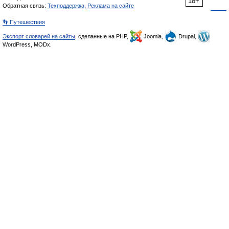
18+
Обратная связь:
Техподдержка
,
Реклама на сайте
👣 Путешествия
Экспорт словарей на сайты
, сделанные на PHP,
Joomla,
Drupal,
WordPress, MODx.