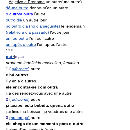
Adjetivo e Pronome
un autre(une autre)
dê-me outro
donne-m'en un autre
o outro/a outra
l'autre
outro dia
un autre jour
no outro dia
(no dia seguinte)
le lendemain
(relativo a dia passado)
l'autre jour
um ou outro
l'un ou l'autre
um após o outro
l'un après l'autre
* * *
outr
|
o, -a
pronome indefinido masculino, feminino
1
(
diferente
)
autre
e há outros
il y en a d'autres
ele encontra-se com outra
il a des rendez-vous avec une autre
2
(
adicional
)
autre
já acabei esta bebida, queria outra
j'ai finis ma boisson, je voudrais une autre
3
(no tempo)
autre
ele chega de um momento para o outro
il vient d'un instant à l'autre