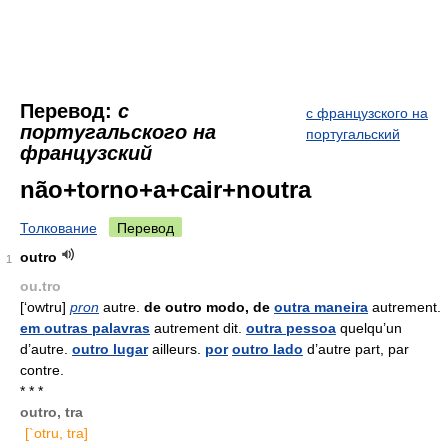
Перевод:
с
с французского на
португальского на
португальский
французский
não+torno+a+cair+noutra
Толкование
Перевод
outro
1
ou.tro
[‘owtru]
pron
autre.
de
outro modo, de
outra maneira
autrement.
em outras palavras
autrement dit.
outra pessoa
quelqu’un
d’autre.
outro lugar
ailleurs.
por
outro lado
d’autre part, par
contre.
* * *
outro, tra
[`otru, tra]