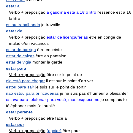
estar a
Verbo + preposição
a gasolina está a 1€ o litro
l'essence est à 1€
le litre
estou trabalhando
je travaille
estar de
Verbo + preposição
estar de licença/férias
être en congé de
maladie/en vacances
estar de barriga
être enceinte
estar de calças
être en pantalon
estar de vigia
monter la garde
estar para
Verbo + preposição
être sur le point de
ele está para chegar
il est sur le point d'arriver
estou para sair
je suis sur le point de sortir
não estou para brincadeiras
je ne suis pas d'humeur à plaisanter
estava para telefonar para você, mas esqueci-me
je comptais te
téléphoner mais j'ai oublié
estar perante
Verbo + preposição
être face à
estar por
Verbo + preposição
(apoiar)
être pour