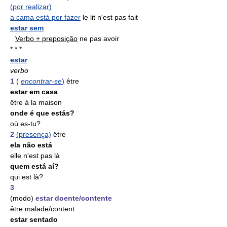
(por realizar)
a cama está por fazer
le lit n'est pas fait
estar sem
Verbo + preposição
ne pas avoir
* * *
estar
verbo
1
(
encontrar-se
)
être
estar em casa
être à la maison
onde é que estás?
où es-tu?
2
(presença)
être
ela não está
elle n'est pas là
quem está aí?
qui est là?
3
(modo)
estar doente/contente
être malade/content
estar sentado