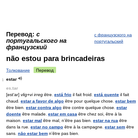
Перевод:
с
с французского на
португальского на
португальский
французский
não estou para brincadeiras
Толкование
Перевод
estar
1
es.tar
[est‘ar]
vlig+vi irreg
être.
está frio
il fait froid.
está quente
il fait
chaud.
estar a favor de algo
être pour quelque chose.
estar bem
être bien.
estar contra algo
être contre quelque chose.
estar
doente
être malade.
estar em casa
être chez soi, être à la
maison.
estar mal
être mal, n’être pas bien.
estar na rua
être
dans la rue.
estar no campo
être à la campagne.
estar sem
être
sans.
não estar bem
n’être pas bien.