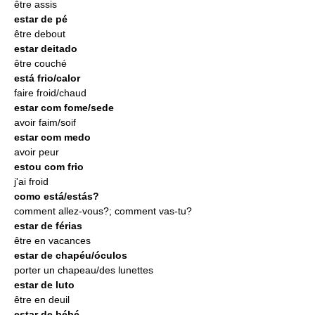
être assis
estar de pé
être debout
estar deitado
être couché
está frio/calor
faire froid/chaud
estar com fome/sede
avoir faim/soif
estar com medo
avoir peur
estou com frio
j'ai froid
como está/estás?
comment allez-vous?; comment vas-tu?
estar de férias
être en vacances
estar de chapéu/óculos
porter un chapeau/des lunettes
estar de luto
être en deuil
estar de bébé