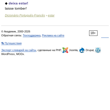
◆
deixa estar!
laisse tomber!
Dicionário Português-Francês
estar
>
© Академик, 2000-2026
18+
Обратная связь:
Техподдержка
,
Реклама на сайте
👣 Путешествия
Экспорт словарей на сайты
, сделанные на PHP,
Joomla,
Drupal,
WordPress, MODx.