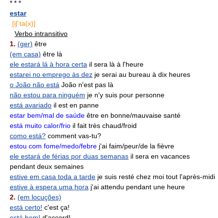
* * *
estar
[iʃ`ta(x)]
Verbo intransitivo
1.
(ger)
être
(em casa)
être là
ele estará lá à hora certa
il sera là à l'heure
estarei no emprego às dez
je serai au bureau à dix heures
o João não está
João n'est pas là
não estou para ninguém
je n'y suis pour personne
está avariado
il est en panne
estar bem/mal de saúde
être en bonne/mauvaise santé
está muito calor/frio
il fait très chaud/froid
como está?
comment vas-tu?
estou com fome/medo/febre
j'ai faim/peur/de la fièvre
ele estará de férias por duas semanas
il sera en vacances
pendant deux semaines
estive em casa toda a tarde
je suis resté chez moi tout l'après-midi
estive à espera uma hora
j'ai attendu pendant une heure
2.
(em locuções)
está certo!
c'est ça!
está bem!
d'accord!