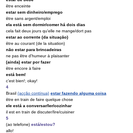
être enceinte
estar sem dinheiro/emprego
être sans argent/emploi
ela está sem dormir/comer há dois dias
cela fait deux jours qu'elle ne mange/dort pas
estar ao corrente (da situação)
être au courant (de la situation)
não estar para brincadeiras
ne pas être d'humeur à plaisanter
(ainda) estar por fazer
être encore à faire
está bem!
c'est bien!; okay!
4
Brasil
(acção contínua)
estar fazendo alguma coisa
être en train de faire quelque chose
ele está a conversar/ler/cozinhar
il est en train de discuter/lire/cuisiner
5
(ao telefone)
está/estou?
allo!