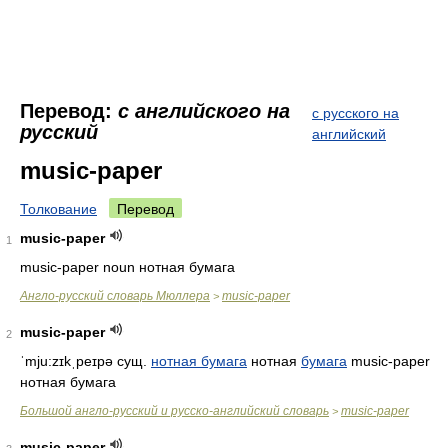
Перевод:
с английского на
с русского на
русский
английский
music-paper
Толкование
Перевод
music-paper
1
music-paper noun нотная бумага
Англо-русский словарь Мюллера
music-paper
>
music-paper
2
ˈmju:zɪkˌpeɪpə
сущ.
нотная бумага
нотная
бумага
music-paper
нотная бумага
Большой англо-русский и русско-английский словарь
music-paper
>
music-paper