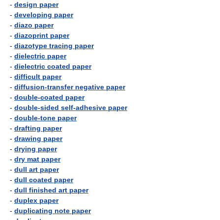
-
design paper
-
developing paper
-
diazo paper
-
diazoprint paper
-
diazotype tracing paper
-
dielectric paper
-
dielectric coated paper
-
difficult paper
-
diffusion-transfer negative paper
-
double-coated paper
-
double-sided self-adhesive paper
-
double-tone paper
-
drafting paper
-
drawing paper
-
drying paper
-
dry mat paper
-
dull art paper
-
dull coated paper
-
dull finished art paper
-
duplex paper
-
duplicating note paper