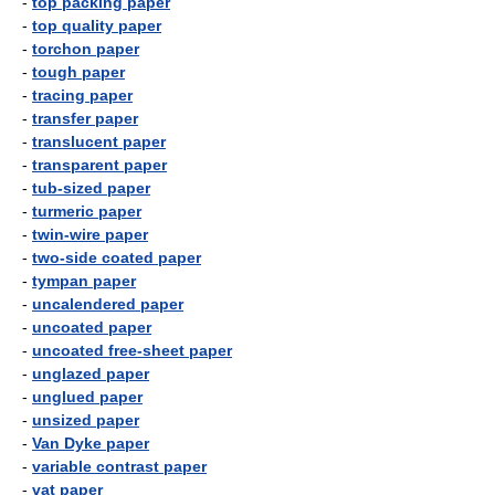
-
top packing paper
-
top quality paper
-
torchon paper
-
tough paper
-
tracing paper
-
transfer paper
-
translucent paper
-
transparent paper
-
tub-sized paper
-
turmeric paper
-
twin-wire paper
-
two-side coated paper
-
tympan paper
-
uncalendered paper
-
uncoated paper
-
uncoated free-sheet paper
-
unglazed paper
-
unglued paper
-
unsized paper
-
Van Dyke paper
-
variable contrast paper
-
vat paper