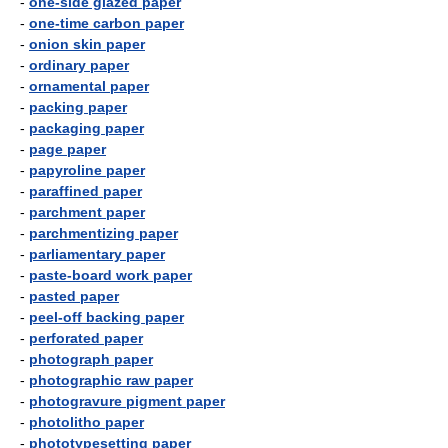
-
one-side glazed paper
-
one-time carbon paper
-
onion skin paper
-
ordinary paper
-
ornamental paper
-
packing paper
-
packaging paper
-
page paper
-
papyroline paper
-
paraffined paper
-
parchment paper
-
parchmentizing paper
-
parliamentary paper
-
paste-board work paper
-
pasted paper
-
peel-off backing paper
-
perforated paper
-
photograph paper
-
photographic raw paper
-
photogravure pigment paper
-
photolitho paper
-
phototypesetting paper