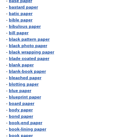
-
base paper
-
bastard paper
-
batic paper
-
bible paper
-
bibulous paper
-
bill paper
-
black pattern paper
-
black photo paper
-
black wrapping paper
-
blade coated paper
-
blank paper
-
blank-book paper
-
bleached paper
-
blotting paper
-
blue paper
-
blueprint paper
-
board paper
-
body paper
-
bond paper
-
book-end paper
-
book-lining paper
-
book paper