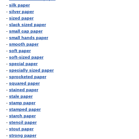
-
silk paper
-
silver paper
-
sized paper
-
slack sized paper
-
small cap paper
-
small hands paper
-
smooth paper
-
soft paper
-
soft-sized paper
-
special paper
-
specially sized paper
-
sprocketed paper
-
squared paper
-
stained paper
-
stale paper
-
stamp paper
-
stamped paper
-
starch paper
-
stencil paper
-
stout paper
-
strong paper