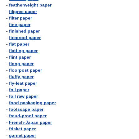
-
featherweight paper
-
filigree paper
-
filter paper
-
fine paper
-
finished paper
-
fireproof paper
-
flat paper
-
flatting paper
-
flint paper
-
flong paper
-
floorpost paper
-
fluffy paper
-
fly-leat paper
-
foil paper
-
foil raw paper
-
food packaging paper
-
foolscape paper
-
fraud-proof paper
-
French-Japan paper
-
frisket paper
-
garnet paper