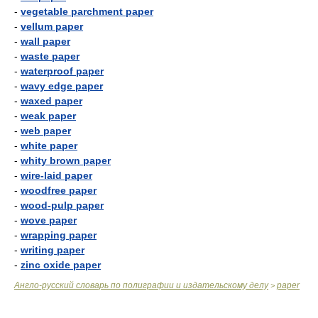
-
vegetable parchment paper
-
vellum paper
-
wall paper
-
waste paper
-
waterproof paper
-
wavy edge paper
-
waxed paper
-
weak paper
-
web paper
-
white paper
-
whity brown paper
-
wire-laid paper
-
woodfree paper
-
wood-pulp paper
-
wove paper
-
wrapping paper
-
writing paper
-
zinc oxide paper
Англо-русский словарь по полиграфии и издательскому делу
paper
>