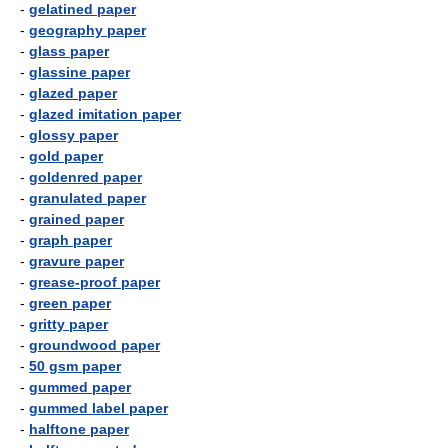
-
gelatined paper
-
geography paper
-
glass paper
-
glassine paper
-
glazed paper
-
glazed imitation paper
-
glossy paper
-
gold paper
-
goldenred paper
-
granulated paper
-
grained paper
-
graph paper
-
gravure paper
-
grease-proof paper
-
green paper
-
gritty paper
-
groundwood paper
-
50 gsm paper
-
gummed paper
-
gummed label paper
-
halftone paper