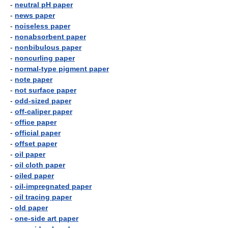
-
neutral pH paper
-
news paper
-
noiseless paper
-
nonabsorbent paper
-
nonbibulous paper
-
noncurling paper
-
normal-type pigment paper
-
note paper
-
not surface paper
-
odd-sized paper
-
off-caliper paper
-
office paper
-
official paper
-
offset paper
-
oil paper
-
oil cloth paper
-
oiled paper
-
oil-impregnated paper
-
oil tracing paper
-
old paper
-
one-side art paper