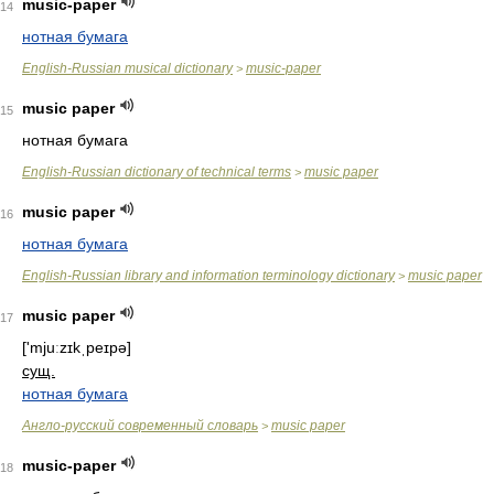
music-paper
14
нотная бумага
English-Russian musical dictionary
music-paper
>
music paper
15
нотная бумага
English-Russian dictionary of technical terms
music paper
>
music paper
16
нотная бумага
English-Russian library and information terminology dictionary
music paper
>
music paper
17
['mjuːzɪkˌpeɪpə]
сущ.
нотная бумага
Англо-русский современный словарь
music paper
>
music-paper
18