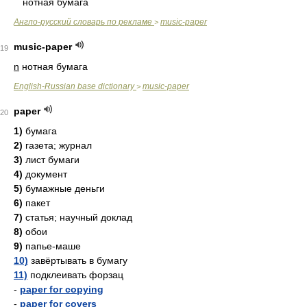
нотная бумага
Англо-русский словарь по рекламе
music-paper
>
music-paper
19
n
нотная бумага
English-Russian base dictionary
music-paper
>
paper
20
1)
бумага
2)
газета; журнал
3)
лист бумаги
4)
документ
5)
бумажные деньги
6)
пакет
7)
статья; научный доклад
8)
обои
9)
папье-маше
10)
завёртывать в бумагу
11)
подклеивать форзац
-
paper for copying
-
paper for covers