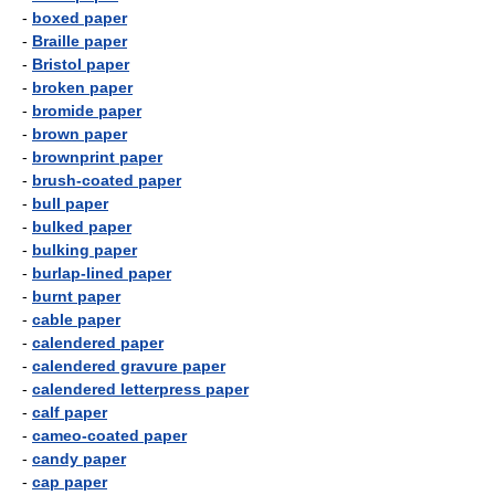
-
boxed paper
-
Braille paper
-
Bristol paper
-
broken paper
-
bromide paper
-
brown paper
-
brownprint paper
-
brush-coated paper
-
bull paper
-
bulked paper
-
bulking paper
-
burlap-lined paper
-
burnt paper
-
cable paper
-
calendered paper
-
calendered gravure paper
-
calendered letterpress paper
-
calf paper
-
cameo-coated paper
-
candy paper
-
cap paper