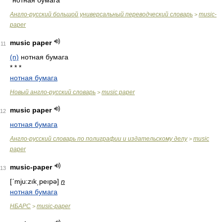
нотная бумага
Англо-русский большой универсальный переводческий словарь
music-
>
paper
music paper
11
(n)
нотная бумага
* * *
нотная бумага
Новый англо-русский словарь
music paper
>
music paper
12
нотная бумага
Англо-русский словарь по полиграфии и издательскому делу
music
>
paper
music-paper
13
[ʹmju:zık͵peıpə]
n
нотная бумага
НБАРС
music-paper
>