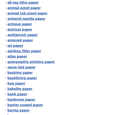
-
all-rag litho paper
-
animal-sized paper
-
animal tub-sized paper
-
antiacid manila paper
-
antique paper
-
antirust paper
-
antitarnish paper
-
armored paper
-
art paper
-
ashless filter paper
-
atlas paper
-
autographic printing paper
-
azure laid paper
-
backing paper
-
backlining paper
-
bag paper
-
bakelite paper
-
bank paper
-
banknote paper
-
barrier coated paper
-
baryta paper