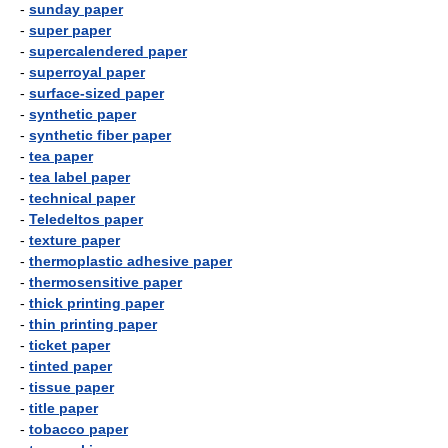
-
sunday paper
-
super paper
-
supercalendered paper
-
superroyal paper
-
surface-sized paper
-
synthetic paper
-
synthetic fiber paper
-
tea paper
-
tea label paper
-
technical paper
-
Teledeltos paper
-
texture paper
-
thermoplastic adhesive paper
-
thermosensitive paper
-
thick printing paper
-
thin printing paper
-
ticket paper
-
tinted paper
-
tissue paper
-
title paper
-
tobacco paper