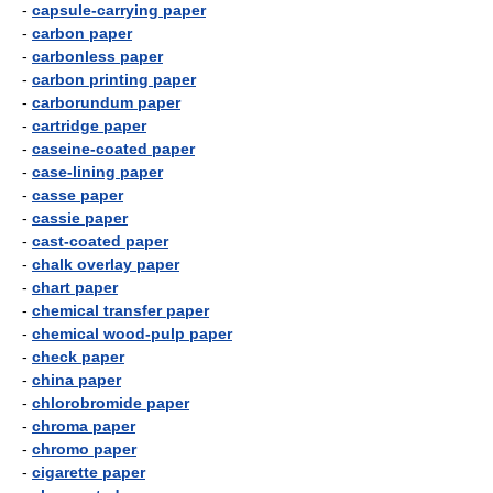
-
capsule-carrying paper
-
carbon paper
-
carbonless paper
-
carbon printing paper
-
carborundum paper
-
cartridge paper
-
caseine-coated paper
-
case-lining paper
-
casse paper
-
cassie paper
-
cast-coated paper
-
chalk overlay paper
-
chart paper
-
chemical transfer paper
-
chemical wood-pulp paper
-
check paper
-
china paper
-
chlorobromide paper
-
chroma paper
-
chromo paper
-
cigarette paper