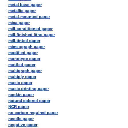
-
metal base paper
-
metallic paper
-
metal-mounted paper
-
mica paper
-
mill-conditioned paper
-
mill-finished litho paper
-
mill-tinted paper
-
mimeograph paper
-
modified paper
-
monotype paper
-
mottled paper
-
multigraph paper
-
multiply paper
-
music paper
-
music printing paper
-
napkin paper
-
natural colored paper
-
NCR paper
-
no carbon required paper
-
needle paper
-
negative paper