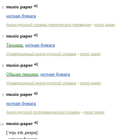
music paper
6
нотная бумага
Англо-русский словарь технических терминов
music paper
>
music paper
7
Техника:
нотная бумага
Универсальный англо-русский словарь
music paper
>
music-paper
8
Общая лексика:
нотная бумага
Универсальный англо-русский словарь
music-paper
>
music paper
9
нотная бумага
Англо русский политехнический словарь
music paper
>
music-paper
10
[`mjuːzɪkˏpeɪpə]