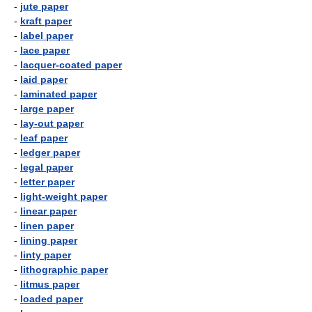
-
jute paper
-
kraft paper
-
label paper
-
lace paper
-
lacquer-coated paper
-
laid paper
-
laminated paper
-
large paper
-
lay-out paper
-
leaf paper
-
ledger paper
-
legal paper
-
letter paper
-
light-weight paper
-
linear paper
-
linen paper
-
lining paper
-
linty paper
-
lithographic paper
-
litmus paper
-
loaded paper