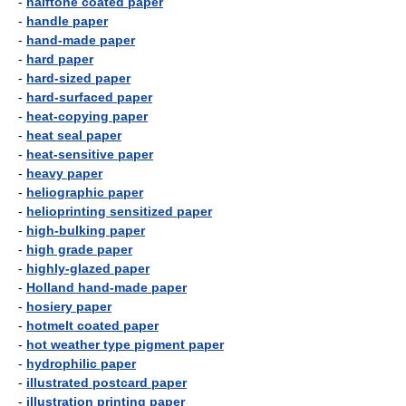
-
halftone coated paper
-
handle paper
-
hand-made paper
-
hard paper
-
hard-sized paper
-
hard-surfaced paper
-
heat-copying paper
-
heat seal paper
-
heat-sensitive paper
-
heavy paper
-
heliographic paper
-
helioprinting sensitized paper
-
high-bulking paper
-
high grade paper
-
highly-glazed paper
-
Holland hand-made paper
-
hosiery paper
-
hotmelt coated paper
-
hot weather type pigment paper
-
hydrophilic paper
-
illustrated postcard paper
-
illustration printing paper