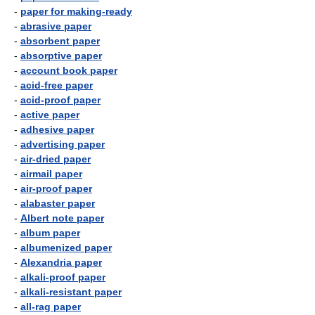
-
paper for making-ready
-
abrasive paper
-
absorbent paper
-
absorptive paper
-
account book paper
-
acid-free paper
-
acid-proof paper
-
active paper
-
adhesive paper
-
advertising paper
-
air-dried paper
-
airmail paper
-
air-proof paper
-
alabaster paper
-
Albert note paper
-
album paper
-
albumenized paper
-
Alexandria paper
-
alkali-proof paper
-
alkali-resistant paper
-
all-rag paper