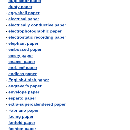
-
duplicator paper
-
dusty paper
-
egg-shell paper
-
electrical paper
-
electrically conductive paper
-
electrophotographic paper
-
electrostatic recording paper
-
elephant paper
-
embossed paper
-
emery paper
-
enamel paper
-
end-leaf paper
-
endless paper
-
English-finish paper
-
engraver's paper
-
envelope paper
-
esparto paper
-
extra-supercalendered paper
-
Fabriano paper
-
facing paper
-
fanfold paper
-
fashion paper