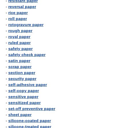
-
resistant paper
-
reversal paper
-
rice paper
-
roll paper
-
rotogravure paper
-
rough paper
-
royal paper
-
ruled paper
-
safety paper
-
safety check paper
-
satin paper
-
scrap paper
-
section paper
-
security paper
-
self-adhesive paper
-
self-copy paper
-
sensitive paper
-
sensitized paper
-
set-off preventive paper
-
sheet paper
-
silicone-coated paper
-
silicone-treated paper