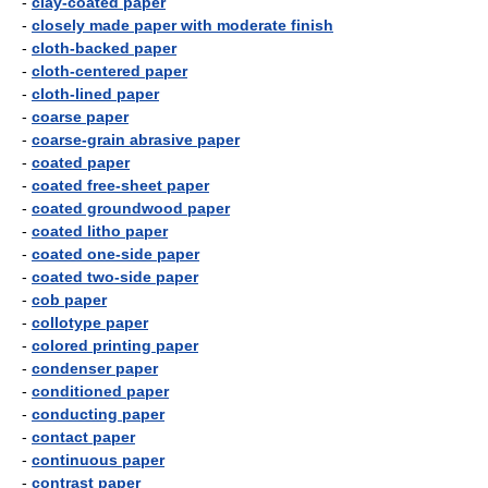
-
clay-coated paper
-
closely made paper with moderate finish
-
cloth-backed paper
-
cloth-centered paper
-
cloth-lined paper
-
coarse paper
-
coarse-grain abrasive paper
-
coated paper
-
coated free-sheet paper
-
coated groundwood paper
-
coated litho paper
-
coated one-side paper
-
coated two-side paper
-
cob paper
-
collotype paper
-
colored printing paper
-
condenser paper
-
conditioned paper
-
conducting paper
-
contact paper
-
continuous paper
-
contrast paper