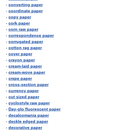
-
converting paper
-
coordinate paper
-
copy paper
-
cork paper
-
corn raw paper
-
correspondence paper
-
corrugated paper
-
cotton rag paper
-
cover paper
-
crayon paper
-
cream-laid paper
-
cream-wove paper
-
crкpe paper
-
cross-section paper
-
currency paper
-
cut sized paper
-
cyclostyle raw paper
-
Day-glo fluorescent paper
-
decalcomania paper
-
deckle edged paper
-
decorative paper