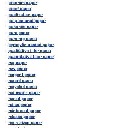
-
program paper
-
proof paper
-
publication paper
-
pulp-colored paper
-
punched paper
-
pure paper
-
pure-rag paper
-
pyroxylin-coated paper
-
qualitative filter paper
-
quantitative filter paper
-
rag paper
-
raw paper
-
reagent paper
-
record paper
-
recycled paper
-
red matrix paper
-
reeled paper
-
reflex paper
-
reinforced paper
-
release paper
-
resin-sized paper