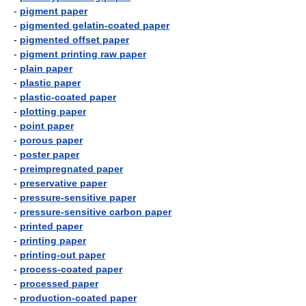
-
pigment paper
-
pigmented gelatin-coated paper
-
pigmented offset paper
-
pigment printing raw paper
-
plain paper
-
plastic paper
-
plastic-coated paper
-
plotting paper
-
point paper
-
porous paper
-
poster paper
-
preimpregnated paper
-
preservative paper
-
pressure-sensitive paper
-
pressure-sensitive carbon paper
-
printed paper
-
printing paper
-
printing-out paper
-
process-coated paper
-
processed paper
-
production-coated paper