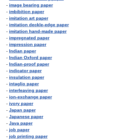
-
image bearing paper
-
imbibition paper
-
imitation art paper
-
imitation deckle-edge paper
-
imitation hand-made paper
-
impregnated paper
-
impression paper
-
Indian paper
-
Indian Oxford paper
-
Indian-proof paper
-
indicator paper
-
insulation paper
-
intaglio paper
-
interleaving paper
-
ion-exchange paper
-
ivory paper
-
Japan paper
-
Japanese paper
-
Java paper
-
job paper
-
job printing paper