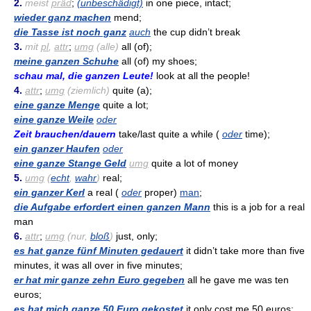
2.
meist
präd
;
(unbeschädigt)
in one piece, intact;
wieder ganz machen
mend;
die Tasse ist noch ganz
auch
the cup didn’t break
3.
mit
pl
,
attr
;
umg
(alle)
all (of);
meine ganzen Schuhe
all (of) my shoes;
schau mal, die ganzen Leute!
look at all the people!
4.
attr
;
umg
(ziemlich)
quite (a);
eine ganze Menge
quite a lot;
eine ganze Weile
oder
Zeit brauchen/dauern
take/last quite a while (
oder
time);
ein ganzer Haufen
oder
eine ganze Stange Geld
umg
quite a lot of money
5.
umg
(
echt
,
wahr
)
real;
ein ganzer Kerl
a real (
oder
proper)
man
;
die Aufgabe erfordert einen ganzen Mann
this is a job for a real
man
6.
attr
;
umg
(nur,
bloß
)
just, only;
es hat ganze fünf Minuten gedauert
it didn’t take more than five
minutes, it was all over in five minutes;
er hat mir ganze zehn Euro gegeben
all he gave me was ten
euros;
es hat mich ganze 50 Euro gekostet
it only cost me 50 euros;