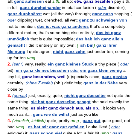
all;
ganz aufessen
eat
s.th.
all up;
etw. ganz bezahlen
pay s.th.
in full;
ganz durcheinander
in total confusion (
oder
disorder);
ganz durchnässt
wet (all the way) through;
ganz nass
sopping (
oder
dripping) wet, drenched, all wet;
ganz zu schweigen von
not to mention;
das ist was ganz anderes
that’s a completely
different matter, that’s something else entirely;
das ist ganz
unmöglich
that is quite impossible;
das hab ich ganz allein
gemacht
I did it entirely on my own;
(
ich bin
)
ganz Ihrer
Meinung
I quite agree;
nicht ganz zehn
just under ten, coming
up for ten
umg.
2.
(sehr)
very, really;
ein ganz kleines Stück
a tiny piece (
oder
bit);
ein ganz kleines bisschen
oder
ein ganz klein wenig
a
tiny bit;
ganz besonders, weil
(e)specially since;
ganz gewiss
certainly;
(ohne Zweifel)
(oh,) definitely;
ganz in der Nähe
very
close by
3.
(genau)
just, exactly, quite;
nicht ganz dasselbe
not quite the
same thing;
sie hat ganz dasselbe gesagt
she said exactly the
same thing;
es sieht ganz danach aus, als ob...
it looks very
much as if...;
ganz wie du willst
just as you like
4.
(ziemlich, leidlich)
quite, pretty
umg.
;
ganz gut
quite good, not
bad
umg.
;
es hat mir ganz gut gefallen
I quite liked (
oder
enjoyed) it;
ganz schön viel
quite a lot, a fair bit
umg.
;
ganz