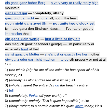
ein ganz ganz hoher Berg
—
a very very or really really
high
mountain
ganz und gar
— completely, utterly
ganz und gar nicht
—
not
at
all, not in the least
noch nicht ganz zwei Uhr
—
not quite two o'clock yet
ich habe ganz den Eindruck, dass... — I've rather got the
impression
that...
ein ganz klein wenig
—
just a little or tiny bit
das mag ich ganz besonders gern[e] — I'm particularly or
especially
fond
of that
sie ist ganz die Mutter
—
she's just or exactly like
her
mother
etw ganz oder gar nicht machen
—
to
do
sth properly or not at all
* * *
1)
(
the whole (of): He ate all the cake; He has spent all of his
money.
)
all
2)
(
entirely: all alone; dressed all in white.
)
all
3)
(
whole: I spent the entire day
on
the beach.
)
entire
4)
full
5)
(
completely:
Finish
off your work.
)
off
6)
(
completely; entirely: This is quite impossible.
)
quite
7)
(
fairly; rather; to a certain extent: It's quite
warm
today; He's