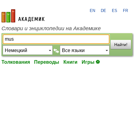
EN
DE
ES
FR
academic.ru
Словари и энциклопедии на Академике
Найти!
Толкования
Переводы
Книги
Игры ⚽