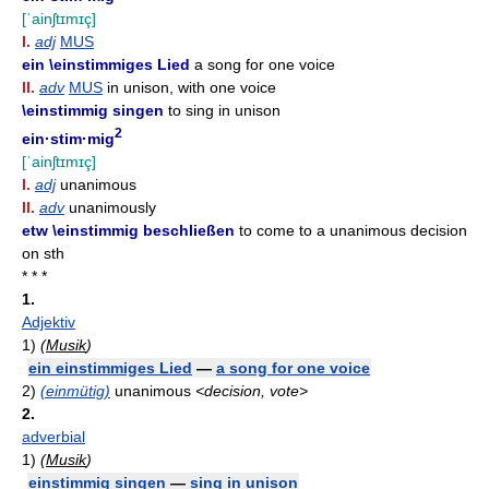
[ˈainʃtɪmɪç]
I.
adj
MUS
ein \einstimmiges Lied
a song for one voice
II.
adv
MUS
in unison, with one voice
\einstimmig singen
to sing in unison
2
ein·stim·mig
[ˈainʃtɪmɪç]
I.
adj
unanimous
II.
adv
unanimously
etw \einstimmig beschließen
to come to a unanimous decision
on sth
* * *
1.
Adjektiv
1)
(
Musik
)
ein einstimmiges Lied
—
a song for one voice
2)
(einmütig)
unanimous
<decision, vote>
2.
adverbial
1)
(
Musik
)
einstimmig singen
—
sing in unison