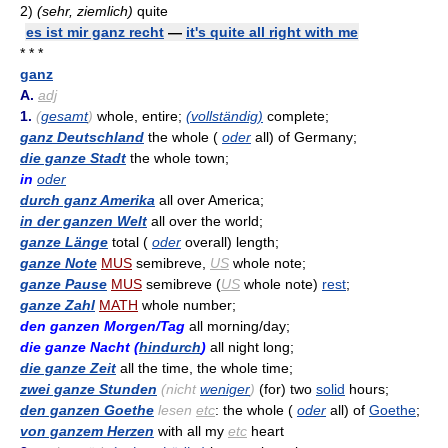
2)
(sehr, ziemlich)
quite
es ist mir ganz recht
—
it's quite all right with me
* * *
ganz
A.
adj
1.
(
gesamt
)
whole, entire;
(vollständig)
complete;
ganz Deutschland
the whole (
oder
all) of Germany;
die ganze Stadt
the whole town;
in
oder
durch ganz Amerika
all over America;
in der ganzen Welt
all over the world;
ganze Länge
total (
oder
overall) length;
ganze Note
MUS
semibreve,
US
whole note;
ganze Pause
MUS
semibreve (
US
whole note)
rest
;
ganze Zahl
MATH
whole number;
den ganzen Morgen/Tag
all morning/day;
die ganze Nacht (
hindurch
)
all night long;
die ganze Zeit
all the time, the whole time;
zwei ganze Stunden
(nicht
weniger
)
(for) two
solid
hours;
den ganzen Goethe
lesen
etc
: the whole (
oder
all) of
Goethe
;
von ganzem Herzen
with all my
etc
heart