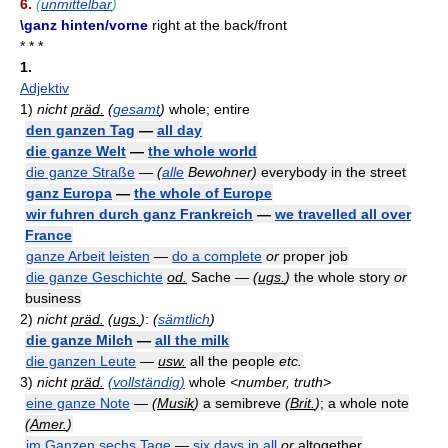
6.
(
unmittelbar
)
\ganz hinten/vorne
right at the back/front
* * *
1.
Adjektiv
1)
nicht
präd.
(
gesamt
)
whole; entire
den ganzen Tag
—
all day
die ganze Welt
—
the whole world
die ganze Straße
—
(
alle
Bewohner)
everybody in the street
ganz Europa
—
the whole of Europe
wir fuhren durch ganz Frankreich
—
we travelled all over
France
ganze Arbeit leisten
—
do a complete
or
proper job
die ganze Geschichte
od.
Sache —
(
ugs.
)
the whole story
or
business
2)
nicht
präd.
(
ugs.
)
:
(
sämtlich
)
die ganze Milch
—
all the milk
die ganzen Leute
—
usw.
all the people
etc.
3)
nicht
präd.
(vollständig)
whole
<number, truth>
eine ganze Note
—
(
Musik
)
a semibreve
(
Brit.
)
; a whole note
(
Amer.
)
im Ganzen sechs Tage
—
six days in all
or
altogether