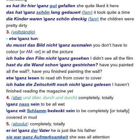
es hat ihr hier \ganz
gut
gefallen
she quite liked it here
das hat \ganz
schön
lang gedauert
(fam)
it took quite a time
die Kinder waren \ganz schön dreckig
(fam)
the children were
pretty dirty
3.
(vollständig)
▪
etw \ganz tun
:
du musst das Bild nicht \ganz ausmalen
you don't have to
colour [
or
AM
-or] in all the picture
ich habe den Film nicht \ganz gesehen
I didn't see all the film
hast du die Wand schon \ganz gestrichen?
have you painted
all the wall?, have you finished painting the wall?
etw \ganz lesen
to read sth from cover to cover
ich habe die Zeitschrift noch nicht \ganz gelesen
I haven't
finished reading the magazine yet
4.
(
über
und über, durch und durch)
completely, totally
\ganz
nass
sein
to be all wet
\ganz mit
Schlamm
bedeckt sein
to be completely [
or
totally]
covered in mud
5.
(
absolut
)
completely, totally
er ist \ganz
der
Vater
he is just like his father
sie war ganz Aufmerksamkeit
she was all attention