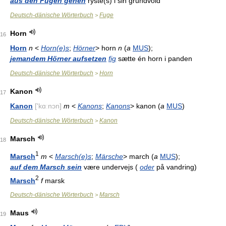
aus den Fugen gehen
ryste(s) i sin grundvold
Deutsch-dänische Wörterbuch
Fuge
>
Horn
16
Horn
n
<
Horn(e)s
;
Hörner
> horn
n
(
a
MUS
);
jemandem Hörner aufsetzen
fig
sætte én horn i panden
Deutsch-dänische Wörterbuch
Horn
>
Kanon
17
Kanon
['kɑːnɔn]
m
<
Kanons
;
Kanons
> kanon (
a
MUS
)
Deutsch-dänische Wörterbuch
Kanon
>
Marsch
18
1
Marsch
m
<
Marsch(e)s
;
Märsche
> march (
a
MUS
);
auf dem Marsch sein
være undervejs (
oder
på vandring)
2
Marsch
f
marsk
Deutsch-dänische Wörterbuch
Marsch
>
Maus
19