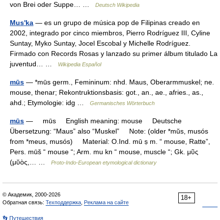
von Brei oder Suppe… …
Deutsch Wikipedia
Mus'ka
— es un grupo de música pop de Filipinas creado en
2002, integrado por cinco miembros, Pierro Rodríguez III, Cyline
Suntay, Myko Suntay, Jocel Escobal y Michelle Rodríguez.
Firmado con Records Rosas y lanzado su primer álbum titulado La
juventud… …
Wikipedia Español
mūs
— *mūs germ., Femininum: nhd. Maus, Oberarmmuskel; ne.
mouse, thenar; Rekontruktionsbasis: got., an., ae., afries., as.,
ahd.; Etymologie: idg …
Germanisches Wörterbuch
mūs
— mūs English meaning: mouse Deutsche
Übersetzung: “Maus” also “Muskel” Note: (older *mŭs, musós
from *meus, musós) Material: O.Ind. mū ṣ m. “ mouse, Ratte”,
Pers. mūš “ mouse “; Arm. mu kn “ mouse, muscle “; Gk. μῦς
(μῠὸς,… …
Proto-Indo-European etymological dictionary
© Академик, 2000-2026
18+
Обратная связь:
Техподдержка
,
Реклама на сайте
👣 Путешествия