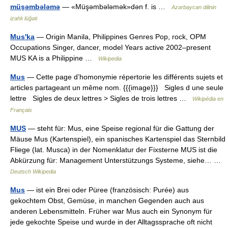
müşəmbələmə
— «Müşəmbələmək»dən f. is …
Azərbaycan dilinin
izahlı lüğəti
Mus'ka
— Origin Manila, Philippines Genres Pop, rock, OPM
Occupations Singer, dancer, model Years active 2002–present
MUS KA is a Philippine …
Wikipedia
Mus
— Cette page d’homonymie répertorie les différents sujets et
articles partageant un même nom. {{{image}}} Sigles d une seule
lettre Sigles de deux lettres > Sigles de trois lettres …
Wikipédia en
Français
MUS
— steht für: Mus, eine Speise regional für die Gattung der
Mäuse Mus (Kartenspiel), ein spanisches Kartenspiel das Sternbild
Fliege (lat. Musca) in der Nomenklatur der Fixsterne MUS ist die
Abkürzung für: Management Unterstützungs Systeme, siehe… …
Deutsch Wikipedia
Mus
— ist ein Brei oder Püree (französisch: Purée) aus
gekochtem Obst, Gemüse, in manchen Gegenden auch aus
anderen Lebensmitteln. Früher war Mus auch ein Synonym für
jede gekochte Speise und wurde in der Alltagssprache oft nicht