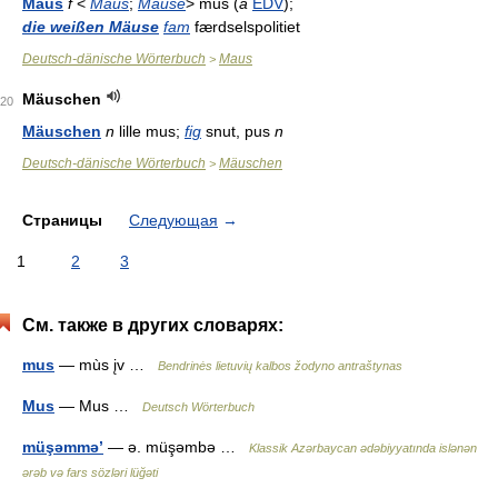
Maus
f
<
Maus
;
Mäuse
> mus (
a
EDV
);
die weißen Mäuse
fam
færdselspolitiet
Deutsch-dänische Wörterbuch
Maus
>
Mäuschen
20
Mäuschen
n
lille mus;
fig
snut, pus
n
Deutsch-dänische Wörterbuch
Mäuschen
>
Страницы
Следующая
→
1
2
3
См. также в других словарях:
mus
— mùs įv …
Bendrinės lietuvių kalbos žodyno antraštynas
Mus
— Mus …
Deutsch Wörterbuch
müşəmmə’
— ə. müşəmbə …
Klassik Azərbaycan ədəbiyyatında islənən
ərəb və fars sözləri lüğəti