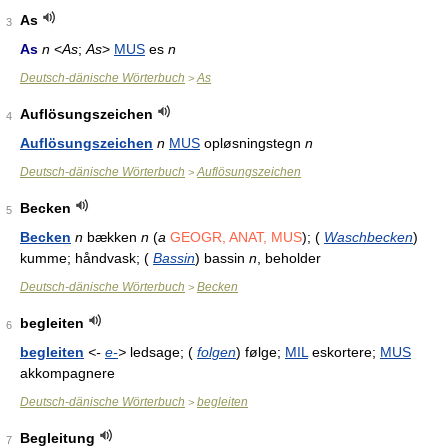
As
3
As
n
<
As
;
As
>
MUS
es
n
Deutsch-dänische Wörterbuch
As
>
Auflösungszeichen
4
Auflösungszeichen
n
MUS
opløsningstegn
n
Deutsch-dänische Wörterbuch
Auflösungszeichen
>
Becken
5
Becken
n
bækken
n
(
a
GEOGR, ANAT, MUS
); (
Waschbecken
)
kumme; håndvask; (
Bassin
) bassin
n
, beholder
Deutsch-dänische Wörterbuch
Becken
>
begleiten
6
begleiten
<-
e-
>
ledsage; (
folgen
) følge;
MIL
eskortere;
MUS
akkompagnere
Deutsch-dänische Wörterbuch
begleiten
>
Begleitung
7