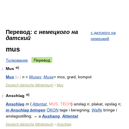
Перевод:
с немецкого на
с датского на
датский
немецкий
mus
Толкование
Перевод
Mus
1
Mus
[uː]
n
<
Muses
;
Muse
> mos, grød, kompot
Deutsch-dänische Wörterbuch
Mus
>
Anschlag
2
Anschlag
m
(
Attentat
,
MUS, TECH
) anslag
n
; plakat, opslag
n
;
in Anschlag bringen
ÖKON
tage i beregning;
Waffe
bringe i
anslagsstilling; →
a
Aushang
,
Attentat
Deutsch-dänische Wörterbuch
Anschlag
>