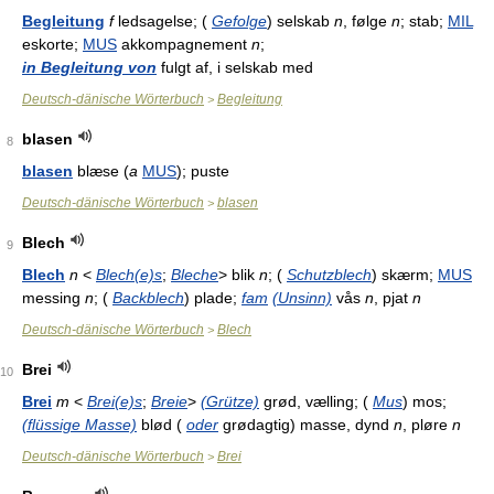
Begleitung
f
ledsagelse; (
Gefolge
) selskab
n
, følge
n
; stab;
MIL
eskorte;
MUS
akkompagnement
n
;
in Begleitung von
fulgt af, i selskab med
Deutsch-dänische Wörterbuch
Begleitung
>
blasen
8
blasen
blæse (
a
MUS
); puste
Deutsch-dänische Wörterbuch
blasen
>
Blech
9
Blech
n
<
Blech(e)s
;
Bleche
> blik
n
; (
Schutzblech
) skærm;
MUS
messing
n
; (
Backblech
) plade;
fam
(Unsinn)
vås
n
, pjat
n
Deutsch-dänische Wörterbuch
Blech
>
Brei
10
Brei
m
<
Brei(e)s
;
Breie
>
(Grütze)
grød, vælling; (
Mus
) mos;
(flüssige Masse)
blød (
oder
grødagtig) masse, dynd
n
, pløre
n
Deutsch-dänische Wörterbuch
Brei
>