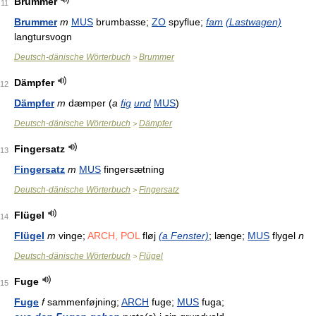
Brummer
11
Brummer
m
MUS
brumbasse;
ZO
spyflue;
fam
(Lastwagen)
langtursvogn
Deutsch-dänische Wörterbuch
Brummer
>
Dämpfer
12
Dämpfer
m
dæmper (
a
fig
und
MUS
)
Deutsch-dänische Wörterbuch
Dämpfer
>
Fingersatz
13
Fingersatz
m
MUS
fingersætning
Deutsch-dänische Wörterbuch
Fingersatz
>
Flügel
14
Flügel
m
vinge;
ARCH, POL
fløj
(a Fenster)
; længe;
MUS
flygel
n
Deutsch-dänische Wörterbuch
Flügel
>
Fuge
15
Fuge
f
sammenføjning;
ARCH
fuge;
MUS
fuga;